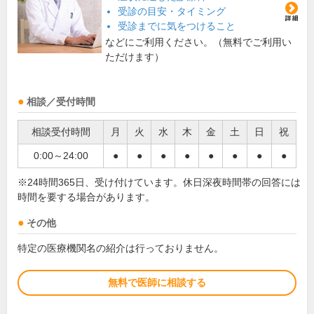
受診の目安・タイミング
受診までに気をつけること
などにご利用ください。（無料でご利用い
ただけます）
相談／受付時間
相談受付時間
月
火
水
木
金
土
日
祝
0:00～24:00
●
●
●
●
●
●
●
●
※24時間365日、受け付けています。休日深夜時間帯の回答には
時間を要する場合があります。
その他
特定の医療機関名の紹介は行っておりません。
無料で医師に相談する