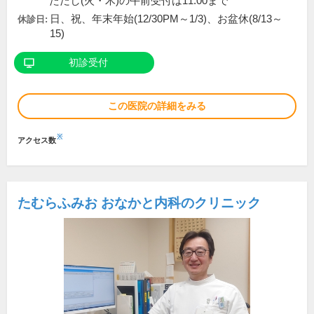
ただし(火・木)の午前受付は11:00まで
日、祝、年末年始(12/30PM～1/3)、お盆休(8/13～
休診日:
15)
初診受付
この医院の詳細をみる
※
アクセス数
たむらふみお おなかと内科のクリニック