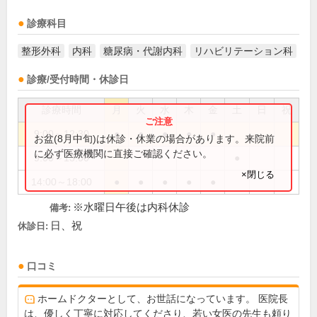
診療科目
整形外科
内科
糖尿病・代謝内科
リハビリテーション科
診療/受付時間・休診日
診療時間
月
火
水
木
金
土
日
祝
9:00～12:30
●
●
●
●
●
お盆(8月中旬)は休診・休業の場合があります。来院前
に必ず医療機関に直接ご確認ください。
9:00～13:00
●
×閉じる
14:00～18:00
●
●
●
●
●
※水曜日午後は内科休診
備考:
日、祝
休診日:
口コミ
ホームドクターとして、お世話になっています。 医院長
は、優しく丁寧に対応してくださり、若い女医の先生も頼り