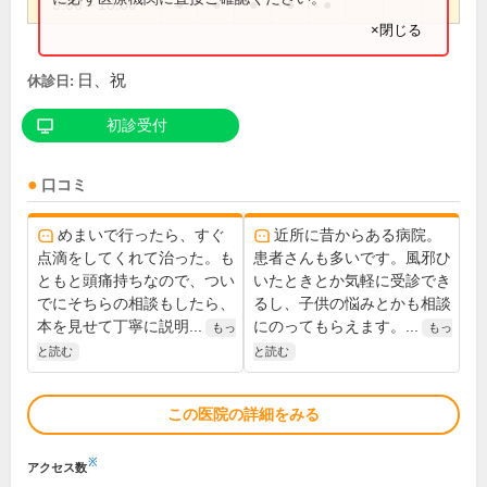
9:00～18:00
●
●
●
●
●
×閉じる
日、祝
休診日:
初診受付
口コミ
めまいで行ったら、すぐ
近所に昔からある病院。
点滴をしてくれて治った。も
患者さんも多いです。風邪ひ
ともと頭痛持ちなので、つい
いたときとか気軽に受診でき
でにそちらの相談もしたら、
るし、子供の悩みとかも相談
本を見せて丁寧に説明...
にのってもらえます。...
もっ
もっ
と読む
と読む
この医院の詳細をみる
※
アクセス数