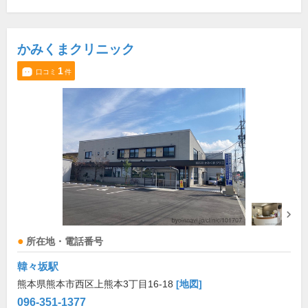
かみくまクリニック
1
口コミ
件
所在地・電話番号
韓々坂駅
熊本県熊本市西区上熊本3丁目16-18
[地図]
096-351-1377