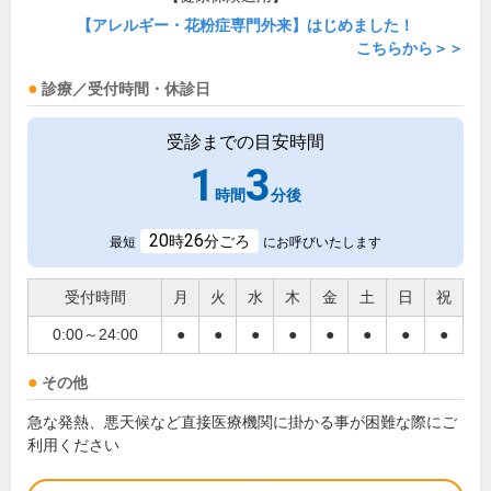
【アレルギー・花粉症専門外来】はじめました！
こちらから＞＞
診療／受付時間・休診日
受診までの目安時間
1
3
時間
分後
20
26
時
分ごろ
最短
にお呼びいたします
受付時間
月
火
水
木
金
土
日
祝
0:00～24:00
●
●
●
●
●
●
●
●
その他
急な発熱、悪天候など直接医療機関に掛かる事が困難な際にご
利用ください