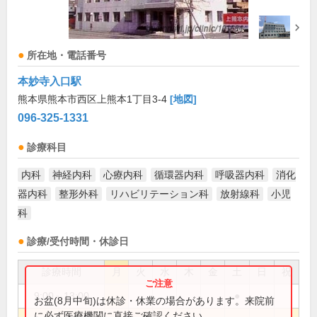
所在地・電話番号
本妙寺入口駅
熊本県熊本市西区上熊本1丁目3-4
[地図]
096-325-1331
診療科目
内科
神経内科
心療内科
循環器内科
呼吸器内科
消化
器内科
整形外科
リハビリテーション科
放射線科
小児
科
診療/受付時間・休診日
診療時間
月
火
水
木
金
土
日
祝
9:00～13:00
●
お盆(8月中旬)は休診・休業の場合があります。来院前
に必ず医療機関に直接ご確認ください。