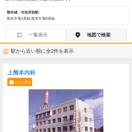
熊本城・市役所前駅:
熊本市電A系統,熊本市電B系統
一覧表示
地図で検索
駅から近い順に全
2
件を表示
上熊本内科
2
口コミ
件