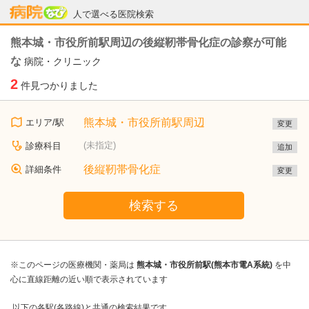
病院なび
人で選べる医院検索
熊本城・市役所前駅周辺の後縦靭帯骨化症の診察が可能
な
病院・クリニック
2
件見つかりました
熊本城・市役所前駅周辺
エリア/駅
変更
(未指定)
診療科目
追加
後縦靭帯骨化症
詳細条件
変更
検索する
※このページの医療機関・薬局は
熊本城・市役所前駅(熊本市電A系統)
を中
心に直線距離の近い順で表示されています
以下の各駅(各路線)と共通の検索結果です