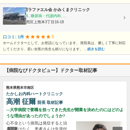
医療法人社団ラファエル会
かみくまクリニック
整形外科, 内科, 糖尿病・代謝内科, ...
熊本県熊本市西区上熊本3丁目16-18
5
口コミ: 1件
ホームドクターとして、お世話になっています。 医院長は、優しく丁寧に対応
してくださり、若い女医の先生も頼りになります。 ...
続きを読む
【病院なびドクタビュー】ドクター取材記事
熊本県熊本市南区
たかしお内科ハートクリニック
高潮 征爾
院長
取材記事
大学病院で要職を担ってきた先生が開業を決めたのにはどのよ
うな理由があったのでしょうか?
心不全という病気は発症すると治
ることはなく、患者さんは生涯付