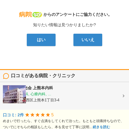
病院なび
からのアンケートにご協力ください。
知りたい情報は見つかりましたか?
はい
いいえ
口コミがある病院・クリニック
医療法人陽光会
上熊本内科
内科, 神経内科, 心療内科, ...
熊本県熊本市西区上熊本1丁目3-4
5
口コミ: 2件
めまいで行ったら、すぐ点滴をしてくれて治った。もともと頭痛持ちなので、
ついでにそちらの相談もしたら、本を見せて丁寧に説明...
続きを読む