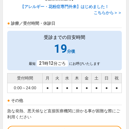
【アレルギー・花粉症専門外来】はじめました！
こちらから＞＞
診療／受付時間・休診日
受診までの目安時間
19
分後
21
12
時
分ごろ
最短
にお呼びいたします
受付時間
月
火
水
木
金
土
日
祝
0:00～24:00
●
●
●
●
●
●
●
●
その他
急な発熱、悪天候など直接医療機関に掛かる事が困難な際にご
利用ください