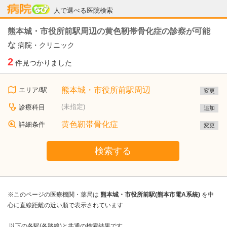
病院なび
人で選べる医院検索
熊本城・市役所前駅周辺の黄色靭帯骨化症の診察が可能
な
病院・クリニック
2
件見つかりました
熊本城・市役所前駅周辺
エリア/駅
変更
(未指定)
診療科目
追加
黄色靭帯骨化症
詳細条件
変更
検索する
※このページの医療機関・薬局は
熊本城・市役所前駅(熊本市電A系統)
を中
心に直線距離の近い順で表示されています
以下の各駅(各路線)と共通の検索結果です