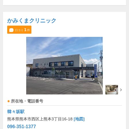
かみくまクリニック
1
口コミ
件
所在地・電話番号
韓々坂駅
熊本県熊本市西区上熊本3丁目16-18
[地図]
096-351-1377