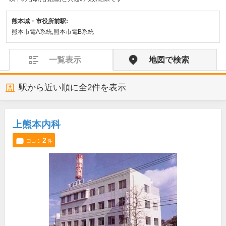
熊本城・市役所前駅:
熊本市電A系統,熊本市電B系統
一覧表示
地図で検索
駅から近い順に全
2
件を表示
上熊本内科
2
口コミ
件