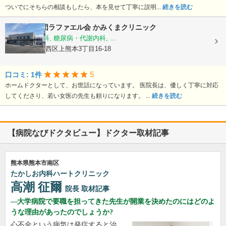
ついでにそちらの相談もしたら、本を見せて丁寧に説明...
続きを読む
医療法人社団ラファエル会
かみくまクリニック
整形外科, 内科, 糖尿病・代謝内科, ...
熊本県熊本市西区上熊本3丁目16-18
5
口コミ: 1件
ホームドクターとして、お世話になっています。 医院長は、優しく丁寧に対応
してくださり、若い女医の先生も頼りになります。 ...
続きを読む
【病院なびドクタビュー】ドクター取材記事
熊本県熊本市南区
たかしお内科ハートクリニック
高潮 征爾
院長
取材記事
大学病院で要職を担ってきた先生が開業を決めたのにはどのよ
うな理由があったのでしょうか?
心不全という病気は発症すると治