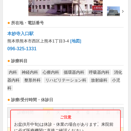
所在地・電話番号
本妙寺入口駅
熊本県熊本市西区上熊本1丁目3-4
[地図]
096-325-1331
診療科目
内科
神経内科
心療内科
循環器内科
呼吸器内科
消化
器内科
整形外科
リハビリテーション科
放射線科
小児
科
診療/受付時間・休診日
診療時間
月
火
水
木
金
土
日
祝
9:00～13:00
●
お盆(8月中旬)は休診・休業の場合があります。来院前
に必ず医療機関に直接ご確認ください。