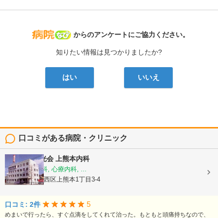
病院なび
からのアンケートにご協力ください。
知りたい情報は見つかりましたか?
はい
いいえ
口コミがある病院・クリニック
医療法人陽光会
上熊本内科
内科, 神経内科, 心療内科, ...
熊本県熊本市西区上熊本1丁目3-4
5
口コミ: 2件
めまいで行ったら、すぐ点滴をしてくれて治った。もともと頭痛持ちなので、