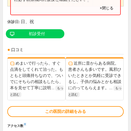
9:00～18:00
●
●
●
●
●
×閉じる
日、祝
休診日:
初診受付
口コミ
めまいで行ったら、すぐ
近所に昔からある病院。
点滴をしてくれて治った。も
患者さんも多いです。風邪ひ
ともと頭痛持ちなので、つい
いたときとか気軽に受診でき
でにそちらの相談もしたら、
るし、子供の悩みとかも相談
本を見せて丁寧に説明...
にのってもらえます。...
もっ
もっ
と読む
と読む
この医院の詳細をみる
※
アクセス数