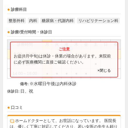
診療科目
整形外科
内科
糖尿病・代謝内科
リハビリテーション科
診療/受付時間・休診日
診療時間
月
火
水
木
金
土
日
祝
9:00～12:30
●
●
●
●
●
お盆(8月中旬)は休診・休業の場合があります。来院前
に必ず医療機関に直接ご確認ください。
9:00～13:00
●
×閉じる
14:00～18:00
●
●
●
●
●
※水曜日午後は内科休診
備考:
日、祝
休診日:
口コミ
ホームドクターとして、お世話になっています。 医院長
は、優しく丁寧に対応してくださり、若い女医の先生も頼り