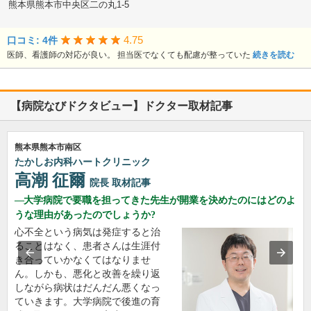
熊本県熊本市中央区二の丸1-5
4.75
口コミ: 4件
医師、看護師の対応が良い。 担当医でなくても配慮が整っていた
続きを読む
【病院なびドクタビュー】ドクター取材記事
熊本県熊本市南区
たかしお内科ハートクリニック
高潮 征爾
院長
取材記事
大学病院で要職を担ってきた先生が開業を決めたのにはどのよ
うな理由があったのでしょうか?
心不全という病気は発症すると治
ることはなく、患者さんは生涯付
き合っていかなくてはなりませ
ん。しかも、悪化と改善を繰り返
しながら病状はだんだん悪くなっ
ていきます。大学病院で後進の育