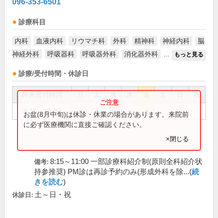
096-353-6501
診療科目
内科
血液内科
リウマチ科
外科
精神科
神経内科
脳
神経外科
呼吸器科
呼吸器外科
消化器外科
...
もっと見る
診療/受付時間・休診日
外来受付時間
月
火
水
木
金
土
日
祝
8:15～11:00
●
●
●
●
●
お盆(8月中旬)は休診・休業の場合があります。来院前
に必ず医療機関に直接ご確認ください。
×閉じる
8:15～11:00 一部診療科紹介制(原則全科紹介状
備考:
持参推奨) PM診は再診予約のみ(形成外科を除...(
続
きを読む
)
土～日・祝
休診日: