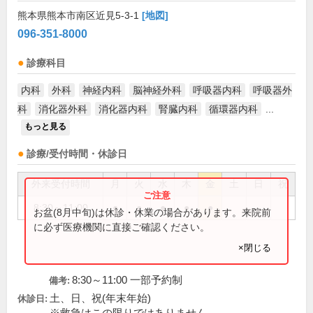
熊本県熊本市南区近見5-3-1
[地図]
096-351-8000
診療科目
内科
外科
神経内科
脳神経外科
呼吸器内科
呼吸器外
科
消化器外科
消化器内科
腎臓内科
循環器内科
...
もっと見る
診療/受付時間・休診日
外来受付時間
月
火
水
木
金
土
日
祝
8:30～11:00
●
●
●
●
●
お盆(8月中旬)は休診・休業の場合があります。来院前
に必ず医療機関に直接ご確認ください。
×閉じる
8:30～11:00 一部予約制
備考:
土、日、祝(年末年始)
休診日: