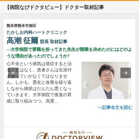
【病院なびドクタビュー】ドクター取材記事
熊本県熊本市南区
たかしお内科ハートクリニック
高潮 征爾
院長
取材記事
大学病院で要職を担ってきた先生が開業を決めたのにはどのよ
うな理由があったのでしょうか?
心不全という病気は発症すると治
ることはなく、患者さんは生涯付
き合っていかなくてはなりませ
ん。しかも、悪化と改善を繰り返
しながら病状はだんだん悪くなっ
ていきます。大学病院で後進の育
成に取り組みつつ、高度…
>>記事全文を読む