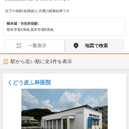
以下の各駅(各路線)と共通の検索結果です
熊本城・市役所前駅:
熊本市電A系統,熊本市電B系統
一覧表示
地図で検索
駅から近い順に全
1
件を表示
くどう皮ふ科医院