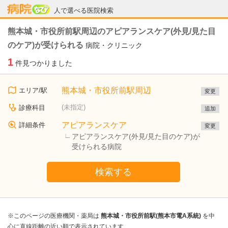
病院なび
人で選べる医院検索
熊本城・市役所前駅周辺のアピアランスケア(外見/見た目
のケア)が受けられる
病院・クリニック
1
件見つかりました
熊本城・市役所前駅周辺
エリア/駅
変更
(未指定)
診療科目
追加
アピアランスケア
詳細条件
変更
アピアランスケア(外見/見た目のケア)が
受けられる病院
検索する
※このページの医療機関・薬局は
熊本城・市役所前駅(熊本市電A系統)
を中
心に直線距離の近い順で表示されています