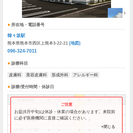
所在地・電話番号
韓々坂駅
熊本県熊本市西区上熊本3-22-21
[地図]
096-324-7011
診療科目
皮膚科
美容皮膚科
形成外科
アレルギー科
診療/受付時間・休診日
診療時間
月
火
水
木
金
土
日
祝
8:30～13:30
●
お盆(8月中旬)は休診・休業の場合があります。来院前
に必ず医療機関に直接ご確認ください。
9:00～12:00
●
●
●
●
×閉じる
14:00～17:30
●
●
●
●