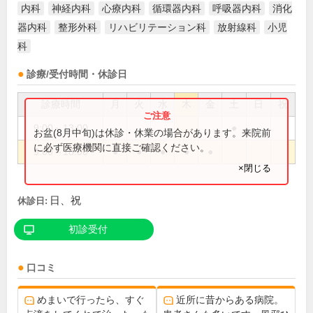
内科
神経内科
心療内科
循環器内科
呼吸器内科
消化
器内科
整形外科
リハビリテーション科
放射線科
小児
科
診療/受付時間・休診日
診療時間
月
火
水
木
金
土
日
祝
9:00～13:00
●
お盆(8月中旬)は休診・休業の場合があります。来院前
に必ず医療機関に直接ご確認ください。
9:00～18:00
●
●
●
●
●
×閉じる
日、祝
休診日:
初診受付
口コミ
めまいで行ったら、すぐ
近所に昔からある病院。