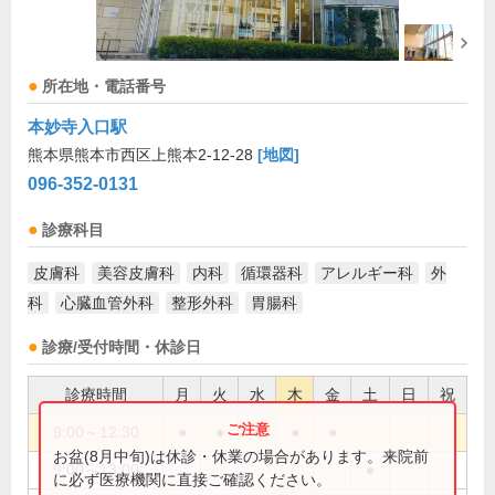
所在地・電話番号
本妙寺入口駅
熊本県熊本市西区上熊本2-12-28
[地図]
096-352-0131
診療科目
皮膚科
美容皮膚科
内科
循環器科
アレルギー科
外
科
心臓血管外科
整形外科
胃腸科
診療/受付時間・休診日
診療時間
月
火
水
木
金
土
日
祝
9:00～12:30
●
●
●
●
●
お盆(8月中旬)は休診・休業の場合があります。来院前
9:00～13:00
●
に必ず医療機関に直接ご確認ください。