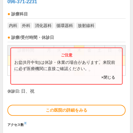
096-371-2231
診療科目
内科
外科
消化器科
循環器科
放射線科
診療/受付時間・休診日
診療時間
月
火
水
木
金
土
日
祝
8:30～12:00
●
●
●
●
●
●
お盆(8月中旬)は休診・休業の場合があります。来院前
に必ず医療機関に直接ご確認ください。
13:30～17:00
●
●
●
●
×閉じる
日、祝
休診日:
この医院の詳細をみる
※
アクセス数