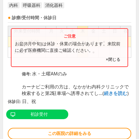
内科
呼吸器科
消化器科
診療/受付時間・休診日
外来受付時間
月
火
水
木
金
土
日
祝
9:00～12:00
●
●
●
●
●
●
お盆(8月中旬)は休診・休業の場合があります。来院前
に必ず医療機関に直接ご確認ください。
14:00～17:00
●
●
●
●
×閉じる
水・土曜AMのみ
備考:
カーナビご利用の方は、なかがわ内科クリニックで
検索すると第2駐車場へ誘導されてし...(
続きを読む
)
日、祝
休診日:
初診受付
この医院の詳細をみる