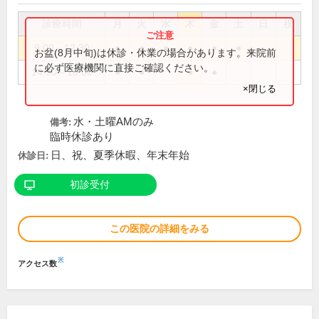
診療時間
月
火
水
木
金
土
日
祝
9:00～12:30
●
●
●
●
●
●
お盆(8月中旬)は休診・休業の場合があります。来院前
に必ず医療機関に直接ご確認ください。
14:30～18:00
●
●
●
●
×閉じる
水・土曜AMのみ
備考:
臨時休診あり
日、祝、夏季休暇、年末年始
休診日:
初診受付
この医院の詳細をみる
※
アクセス数