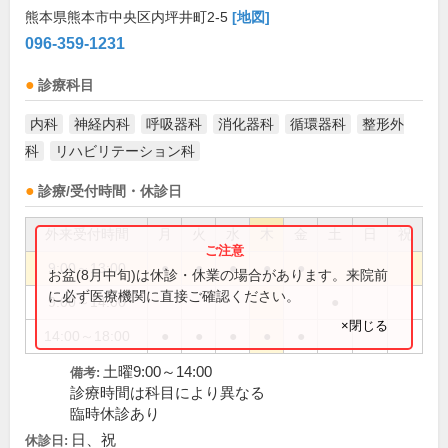
熊本県熊本市中央区内坪井町2-5
[地図]
096-359-1231
診療科目
内科
神経内科
呼吸器科
消化器科
循環器科
整形外
科
リハビリテーション科
診療/受付時間・休診日
外来受付時間
月
火
水
木
金
土
日
祝
9:00～13:00
●
●
●
●
●
お盆(8月中旬)は休診・休業の場合があります。来院前
に必ず医療機関に直接ご確認ください。
9:00～14:00
●
×閉じる
14:00～18:00
●
●
●
●
●
土曜9:00～14:00
備考:
診療時間は科目により異なる
臨時休診あり
日、祝
休診日: