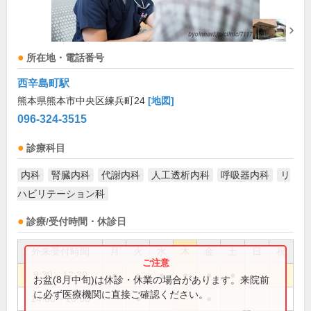
所在地・電話番号
西辛島町駅
熊本県熊本市中央区練兵町24
[地図]
096-324-3515
診療科目
内科
腎臓内科
代謝内科
人工透析内科
呼吸器内科
リ
ハビリテーション科
診療/受付時間・休診日
外来受付時間
月
火
水
木
金
土
日
祝
9:30～12:30
●
●
●
●
●
●
お盆(8月中旬)は休診・休業の場合があります。来院前
に必ず医療機関に直接ご確認ください。
14:00～16:00
●
●