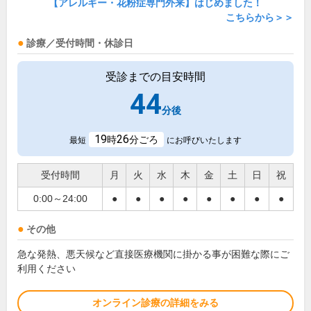
【アレルギー・花粉症専門外来】はじめました！
こちらから＞＞
診療／受付時間・休診日
受診までの目安時間
44
分後
19
26
時
分ごろ
最短
にお呼びいたします
受付時間
月
火
水
木
金
土
日
祝
0:00～24:00
●
●
●
●
●
●
●
●
その他
急な発熱、悪天候など直接医療機関に掛かる事が困難な際にご
利用ください
オンライン診療の詳細をみる