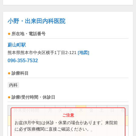
小野・出来田内科医院
所在地・電話番号
蔚山町駅
熊本県熊本市中央区横手1丁目2-121
[地図]
096-355-7532
診療科目
内科
診療/受付時間・休診日
外来受付時間
月
火
水
木
金
土
日
祝
8:30～13:00
●
●
●
●
●
●
お盆(8月中旬)は休診・休業の場合があります。来院前
に必ず医療機関に直接ご確認ください。
14:00～17:30
●
●
●
●