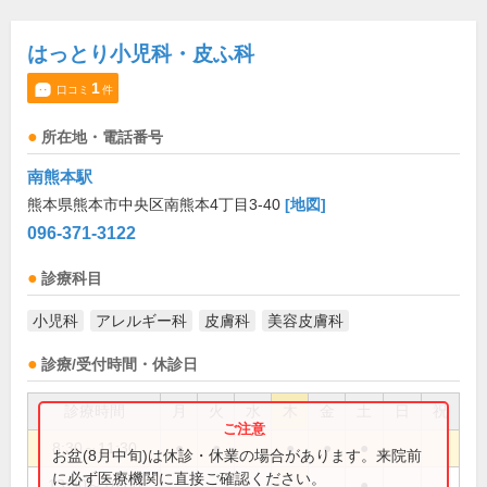
はっとり小児科・皮ふ科
1
口コミ
件
所在地・電話番号
南熊本駅
熊本県熊本市中央区南熊本4丁目3-40
[地図]
096-371-3122
診療科目
小児科
アレルギー科
皮膚科
美容皮膚科
診療/受付時間・休診日
診療時間
月
火
水
木
金
土
日
祝
8:30～11:30
●
●
●
●
●
お盆(8月中旬)は休診・休業の場合があります。来院前
に必ず医療機関に直接ご確認ください。
13:30～16:00
●