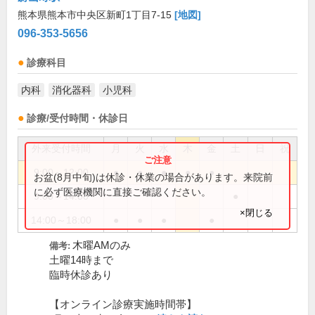
熊本県熊本市中央区新町1丁目7-15
[地図]
096-353-5656
診療科目
内科
消化器科
小児科
診療/受付時間・休診日
外来受付時間
月
火
水
木
金
土
日
祝
9:00～12:00
●
●
●
●
●
お盆(8月中旬)は休診・休業の場合があります。来院前
に必ず医療機関に直接ご確認ください。
9:00～14:00
●
×閉じる
14:00～18:00
●
●
●
●
木曜AMのみ
備考:
土曜14時まで
臨時休診あり
【オンライン診療実施時間帯】