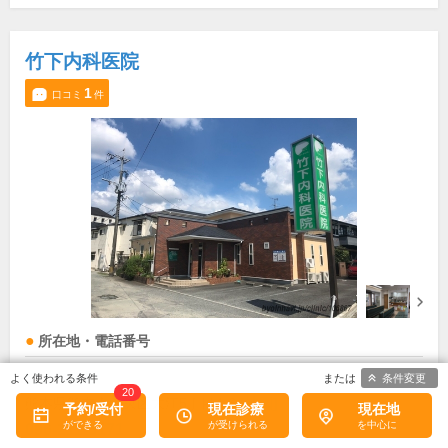
竹下内科医院
1
口コミ
件
所在地・電話番号
交通局前駅
条件変更
20
熊本県熊本市中央区大江5丁目4-6
[地図]
予約/受付
現在診療
現在地
096-211-5171