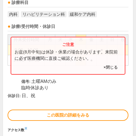
診療科目
内科
リハビリテーション科
緩和ケア内科
診療/受付時間・休診日
外来受付時間
月
火
水
木
金
土
日
祝
9:00～12:00
●
●
●
●
●
●
お盆(8月中旬)は休診・休業の場合があります。来院前
に必ず医療機関に直接ご確認ください。
14:00～17:00
●
●
●
●
●
×閉じる
土曜AMのみ
備考:
臨時休診あり
日、祝
休診日:
この医院の詳細をみる
※
アクセス数