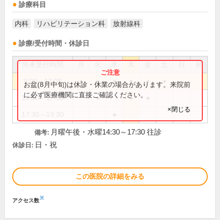
診療科目
内科
リハビリテーション科
放射線科
診療/受付時間・休診日
外来受付時間
月
火
水
木
金
土
日
祝
9:00～12:00
●
●
●
●
●
●
お盆(8月中旬)は休診・休業の場合があります。来院前
に必ず医療機関に直接ご確認ください。
14:30～17:30
●
●
●
×閉じる
17:30～19:30
●
月曜午後・水曜14:30～17:30 往診
備考:
日・祝
休診日:
この医院の詳細をみる
※
アクセス数