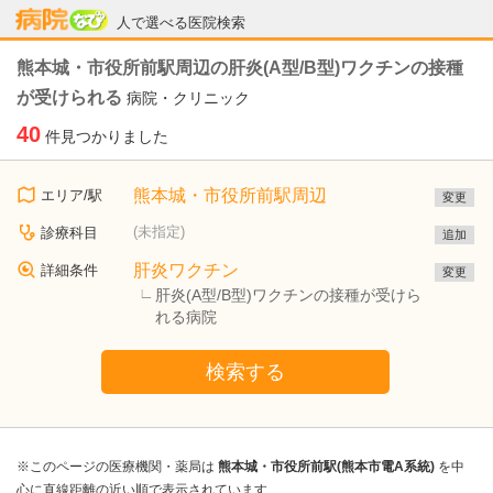
病院なび
人で選べる医院検索
熊本城・市役所前駅周辺の肝炎(A型/B型)ワクチンの接種
が受けられる
病院・クリニック
40
件見つかりました
熊本城・市役所前駅周辺
エリア/駅
変更
(未指定)
診療科目
追加
肝炎ワクチン
詳細条件
変更
肝炎(A型/B型)ワクチンの接種が受けら
れる病院
検索する
※このページの医療機関・薬局は
熊本城・市役所前駅(熊本市電A系統)
を中
心に直線距離の近い順で表示されています