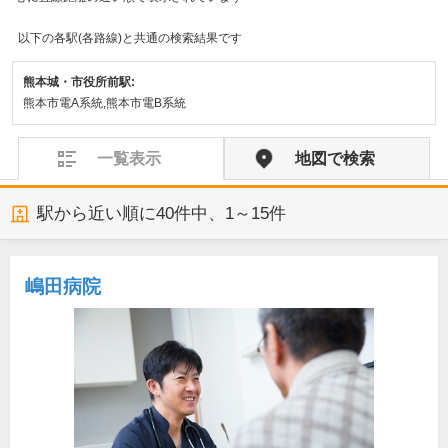
以下の各駅(各路線)と共通の検索結果です
熊本城・市役所前駅:
熊本市電A系統,熊本市電B系統
一覧表示
地図で検索
駅から近い順に
40
件中、
1～15件
嶋田病院