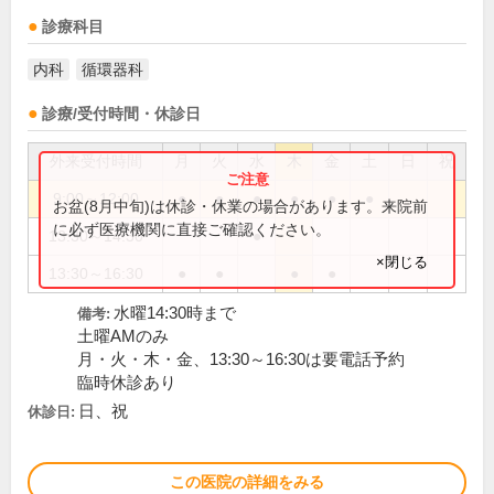
診療科目
内科
循環器科
診療/受付時間・休診日
外来受付時間
月
火
水
木
金
土
日
祝
9:00～12:00
●
●
●
●
●
●
お盆(8月中旬)は休診・休業の場合があります。来院前
に必ず医療機関に直接ご確認ください。
13:30～14:30
●
×閉じる
13:30～16:30
●
●
●
●
水曜14:30時まで
備考:
土曜AMのみ
月・火・木・金、13:30～16:30は要電話予約
臨時休診あり
日、祝
休診日:
この医院の詳細をみる