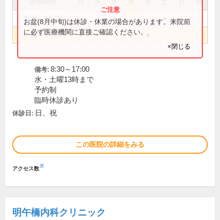
診療時間
月
火
水
木
金
土
日
祝
8:30～13:00
●
●
お盆(8月中旬)は休診・休業の場合があります。来院前
に必ず医療機関に直接ご確認ください。
8:30～17:00
●
●
●
●
×閉じる
8:30～17:00
備考:
水・土曜13時まで
予約制
臨時休診あり
日、祝
休診日:
この医院の詳細をみる
※
アクセス数
明午橋内科クリニック