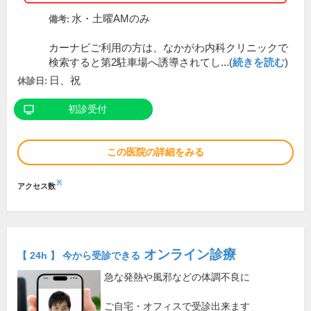
水・土曜AMのみ
備考:
カーナビご利用の方は、なかがわ内科クリニックで
検索すると第2駐車場へ誘導されてし...(
続きを読む
)
日、祝
休診日:
初診受付
この医院の詳細をみる
※
アクセス数
オンライン診療
【 24h 】 今から受診できる
急な発熱や風邪などの体調不良に
ご自宅・オフィスで受診出来ます