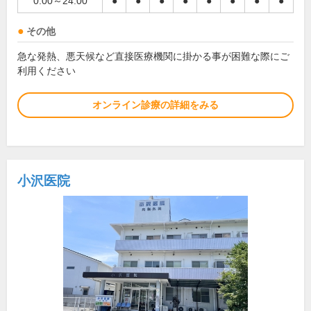
0:00～24:00
●
●
●
●
●
●
●
●
その他
急な発熱、悪天候など直接医療機関に掛かる事が困難な際にご
利用ください
オンライン診療の詳細をみる
小沢医院