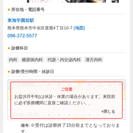
所在地・電話番号
東海学園前駅
熊本県熊本市中央区渡鹿4丁目10-7
[地図]
096-372-5577
診療科目
内科
糖尿病内科
代謝・内分泌内科
漢方内科
診療/受付時間・休診日
診療時間
月
火
水
木
金
土
日
祝
9:00～12:30
●
●
お盆(8月中旬)は休診・休業の場合があります。来院前
に必ず医療機関に直接ご確認ください。
9:00～13:00
●
●
●
●
×閉じる
14:00～18:00
●
●
●
●
※受付は診察終了15分前までとなっておりま
備考:
す。