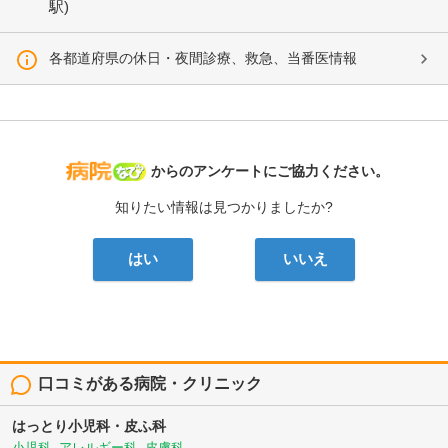
駅)
各都道府県の休日・夜間診療、救急、当番医情報
病院なび
からのアンケートにご協力ください。
知りたい情報は見つかりましたか?
はい
いいえ
口コミがある病院・クリニック
はっとり小児科・皮ふ科
小児科, アレルギー科, 皮膚科, ...