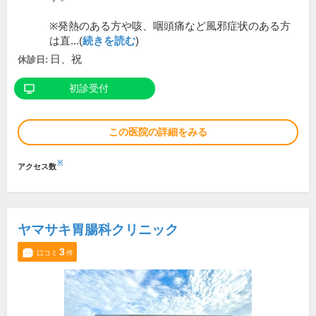
※発熱のある方や咳、咽頭痛など風邪症状のある方
は直...(
続きを読む
)
日、祝
休診日:
初診受付
この医院の詳細をみる
※
アクセス数
ヤマサキ胃腸科クリニック
3
口コミ
件