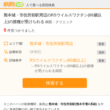
病院なび
人で選べる医院検索
熊本城・市役所前駅周辺のRSウイルスワクチン(60歳以
上)の接種が受けられる
病院・クリニック
6
件見つかりました
熊本城・市役所前駅周辺
エリア/駅
変更
(未指定)
診療科目
追加
RSウイルスワクチン(60歳以上)
詳細条件
変更
RSウイルスワクチン(60歳以上)の接種
が受けられる病院
検索する
※このページの医療機関・薬局は
熊本城・市役所前駅(熊本市電A系統)
を中
心に直線距離の近い順で表示されています