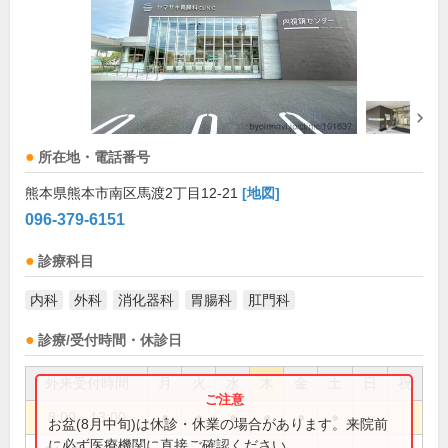
所在地・電話番号
熊本県熊本市南区馬渡2丁目12-21
[地図]
096-379-6151
診療科目
内科
外科
消化器科
胃腸科
肛門科
診療/受付時間・休診日
外来受付時間
月
火
水
木
金
土
日
祝
8:00～13:00
●
●
●
●
●
●
お盆(8月中旬)は休診・休業の場合があります。来院前
に必ず医療機関に直接ご確認ください。