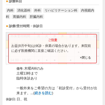
診療科目
内科
消化器科
外科
リハビリテーション科
内視鏡内
科
胃腸内科
肝臓内科
診療/受付時間・休診日
外来受付時間
月
火
水
木
金
土
日
祝
9:00～12:30
●
●
●
●
●
お盆(8月中旬)は休診・休業の場合があります。来院前
に必ず医療機関に直接ご確認ください。
9:00～13:00
●
×閉じる
14:00～18:00
●
●
●
●
木曜AMのみ
備考:
土曜13時まで
臨時休診あり
一般外来をご希望の方は「初診受付」から受付が出
来ます。...(
続きを読む
)
日、祝
休診日: