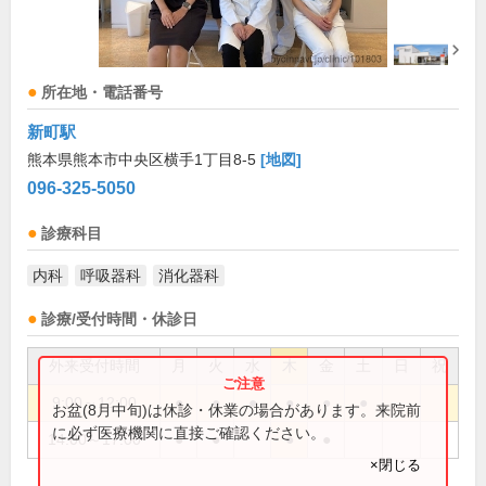
所在地・電話番号
新町駅
熊本県熊本市中央区横手1丁目8-5
[地図]
096-325-5050
診療科目
内科
呼吸器科
消化器科
診療/受付時間・休診日
外来受付時間
月
火
水
木
金
土
日
祝
9:00～12:00
●
●
●
●
●
●
お盆(8月中旬)は休診・休業の場合があります。来院前
に必ず医療機関に直接ご確認ください。
14:00～17:00
●
●
●
●
×閉じる