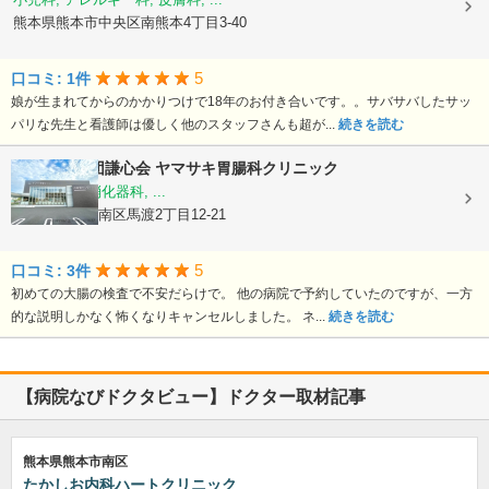
熊本県熊本市中央区南熊本4丁目3-40
5
口コミ: 1件
娘が生まれてからのかかりつけで18年のお付き合いです。。サバサバしたサッ
パリな先生と看護師は優しく他のスタッフさんも超が...
続きを読む
医療法人社団謙心会
ヤマサキ胃腸科クリニック
内科, 外科, 消化器科, ...
熊本県熊本市南区馬渡2丁目12-21
5
口コミ: 3件
初めての大腸の検査で不安だらけで。 他の病院で予約していたのですが、一方
的な説明しかなく怖くなりキャンセルしました。 ネ...
続きを読む
【病院なびドクタビュー】ドクター取材記事
熊本県熊本市南区
たかしお内科ハートクリニック