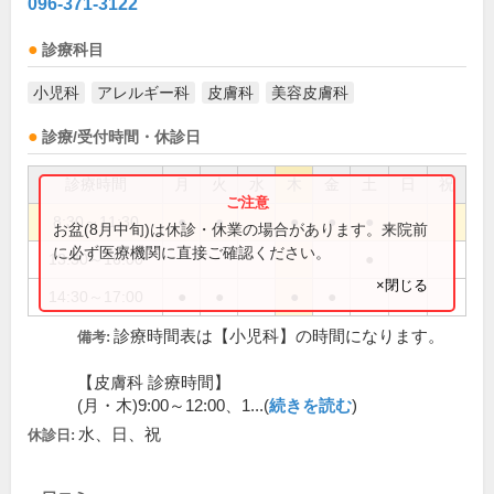
096-371-3122
診療科目
小児科
アレルギー科
皮膚科
美容皮膚科
診療/受付時間・休診日
診療時間
月
火
水
木
金
土
日
祝
8:30～11:30
●
●
●
●
●
お盆(8月中旬)は休診・休業の場合があります。来院前
に必ず医療機関に直接ご確認ください。
13:30～16:00
●
×閉じる
14:30～17:00
●
●
●
●
診療時間表は【小児科】の時間になります。
備考:
【皮膚科 診療時間】
(月・木)9:00～12:00、1...(
続きを読む
)
水、日、祝
休診日: