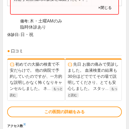
14:00～18:00
●
●
●
●
×閉じる
木・土曜AMのみ
備考:
臨時休診あり
日・祝
休診日:
口コミ
初めての大腸の検査で不
先日 お腹の痛みで受診し
安だらけで。 他の病院で予
ました。 血液検査の結果も
約していたのですが、一方的
30分ほどででてその場で説
な説明しかなく怖くなりキャ
明してくださり、とても安
ンセルしました。 ネ...
心しました。 スタッ...
もっと
もっ
読む
と読む
この医院の詳細をみる
※
アクセス数