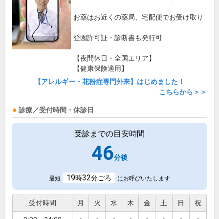
お薬はお近くの薬局、宅配便でお受け取り
登園許可証・診断書も発行可
【夜間休日・全国エリア】
【健康保険適用】
【アレルギー・花粉症専門外来】はじめました！
こちらから＞＞
診療／受付時間・休診日
受診までの目安時間
46
分後
19
32
時
分ごろ
最短
にお呼びいたします
受付時間
月
火
水
木
金
土
日
祝