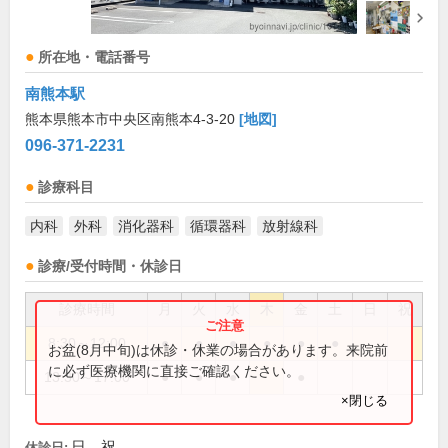
所在地・電話番号
南熊本駅
熊本県熊本市中央区南熊本4-3-20
[地図]
096-371-2231
診療科目
内科
外科
消化器科
循環器科
放射線科
診療/受付時間・休診日
診療時間
月
火
水
木
金
土
日
祝
8:30～12:00
●
●
●
●
●
●
お盆(8月中旬)は休診・休業の場合があります。来院前
に必ず医療機関に直接ご確認ください。
13:30～17:00
●
●
●
●
×閉じる
日、祝
休診日: