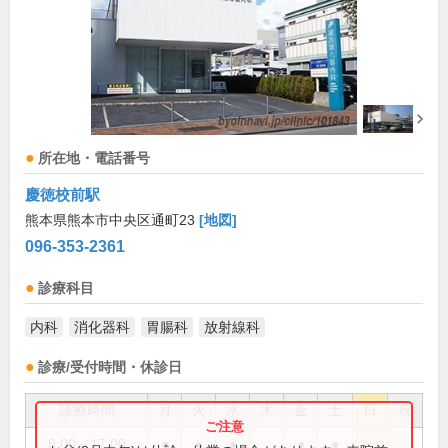
所在地・電話番号
慶徳校前駅
熊本県熊本市中央区通町23
[地図]
096-353-2361
診療科目
内科
消化器科
胃腸科
放射線科
診療/受付時間・休診日
診療時間
月
火
水
木
金
土
日
祝
8:00～17:00
●
●
●
●
●