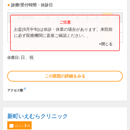
診療/受付時間・休診日
営業時間
月
火
水
木
金
土
日
祝
8:30～15:00
●
お盆(8月中旬)は休診・休業の場合があります。来院前
に必ず医療機関に直接ご確認ください。
8:30～18:00
●
●
●
●
●
×閉じる
日、祝
休業日:
この医院の詳細をみる
※
アクセス数
新町いえむらクリニック
1
口コミ
件