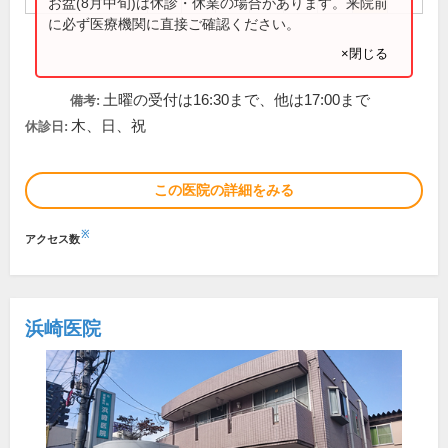
お盆(8月中旬)は休診・休業の場合があります。来院前
に必ず医療機関に直接ご確認ください。
×閉じる
土曜の受付は16:30まで、他は17:00まで
備考:
木、日、祝
休診日:
この医院の詳細をみる
※
アクセス数
浜崎医院