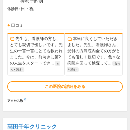
予約制
備考:
日・祝
休診日:
口コミ
先生も、看護師の方も、
本当に良くしていただき
とても親切で優しいです。先
ました。先生、看護婦さん、
生の一言一言にとても救われ
受付の方病院内全ての方がと
ました。今は、前向きに第2
ても優しく親切です。色々な
の人生をスタートでき...
病院を回って検査して...
も
もっ
っと読む
と読む
この医院の詳細をみる
※
アクセス数
髙田千年クリニック