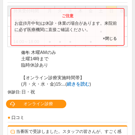
外来受付時間
月
火
水
木
金
土
日
祝
9:00～12:00
●
●
●
●
●
お盆(8月中旬)は休診・休業の場合があります。来院前
に必ず医療機関に直接ご確認ください。
9:00～14:00
●
×閉じる
14:00～18:00
●
●
●
●
木曜AMのみ
備考:
土曜14時まで
臨時休診あり
【オンライン診療実施時間帯】
(月・火・水・金)15:...(
続きを読む
)
日・祝
休診日:
オンライン診療
口コミ
当番医で受診しました。スタッフの皆さんが、すごく感