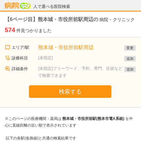
病院なび
人で選べる医院検索
【6ページ目】熊本城・市役所前駅周辺の
病院・クリニック
574
件見つかりました
熊本城・市役所前駅周辺
エリア/駅
変更
(未指定)
診療科目
追加
(未指定)フリーワード、予約、専門、症状など
詳細条件
追加
で検索できます
検索する
※このページの医療機関・薬局は
熊本城・市役所前駅(熊本市電A系統)
を中
心に直線距離の近い順で表示されています
以下の各駅(各路線)と共通の検索結果です