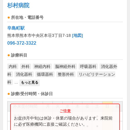
杉村病院
所在地・電話番号
辛島町駅
熊本県熊本市中央区本荘3丁目7-18
[地図]
096-372-3322
診療科目
内科
外科
神経内科
脳神経外科
呼吸器科
消化器外
科
消化器科
循環器科
整形外科
リハビリテーション
科
...
もっと見る
診療/受付時間・休診日
外来受付時間
月
火
水
木
金
土
日
祝
8:30～12:00
●
●
●
●
●
●
お盆(8月中旬)は休診・休業の場合があります。来院前
に必ず医療機関に直接ご確認ください。
13:00～17:30
●
●
●
●
●
●