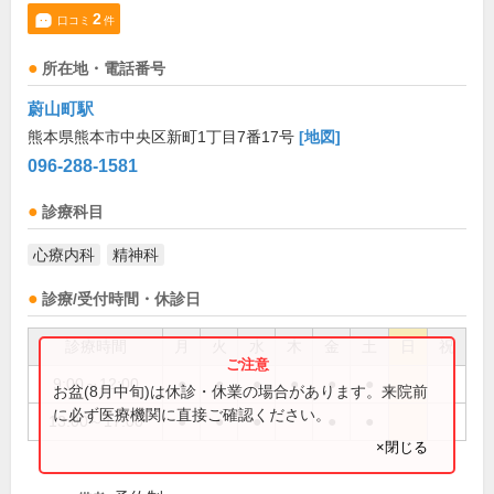
2
口コミ
件
所在地・電話番号
蔚山町駅
熊本県熊本市中央区新町1丁目7番17号
[地図]
096-288-1581
診療科目
心療内科
精神科
診療/受付時間・休診日
診療時間
月
火
水
木
金
土
日
祝
9:00～12:00
●
●
●
●
●
●
お盆(8月中旬)は休診・休業の場合があります。来院前
に必ず医療機関に直接ご確認ください。
13:00～17:00
●
●
●
●
●
×閉じる