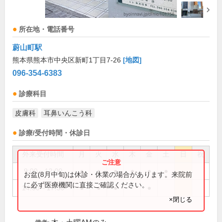
所在地・電話番号
蔚山町駅
熊本県熊本市中央区新町1丁目7-26
[地図]
096-354-6383
診療科目
皮膚科
耳鼻いんこう科
診療/受付時間・休診日
外来受付時間
月
火
水
木
金
土
日
祝
9:00～12:00
●
●
●
●
●
●
お盆(8月中旬)は休診・休業の場合があります。来院前
に必ず医療機関に直接ご確認ください。
14:00～17:30
●
●
●
●
×閉じる