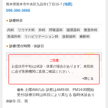
熊本県熊本市中央区九品寺1丁目15-7
[地図]
096-366-3666
診療科目
内科
リウマチ科
外科
呼吸器科
循環器科
整形外科
形成外科
リハビリテーション科
放射線科
麻酔科
診療/受付時間・休診日
外来受付時間
月
火
水
木
金
土
日
祝
8:30～12:00
●
●
●
●
●
●
お盆(8月中旬)は休診・休業の場合があります。来院前
に必ず医療機関に直接ご確認ください。
13:30～17:00
●
●
●
●
●
×閉じる
土曜AMのみ 診察はAM9:00、PM14:00開始
備考:
受付/診療日時は科目により異なる 臨時休診あり
日、祝
休診日: