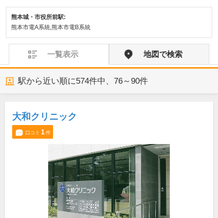
熊本城・市役所前駅:
熊本市電A系統,熊本市電B系統
一覧表示
地図で検索
駅から近い順に
574
件中、
76～90件
大和クリニック
1
口コミ
件