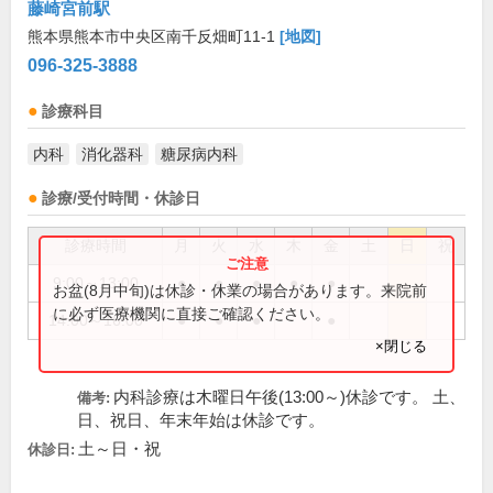
藤崎宮前駅
熊本県熊本市中央区南千反畑町11-1
[地図]
096-325-3888
診療科目
内科
消化器科
糖尿病内科
診療/受付時間・休診日
診療時間
月
火
水
木
金
土
日
祝
9:00～13:00
●
●
●
●
●
お盆(8月中旬)は休診・休業の場合があります。来院前
に必ず医療機関に直接ご確認ください。
14:00～16:00
●
●
●
●
×閉じる
内科診療は木曜日午後(13:00～)休診です。 土、
備考:
日、祝日、年末年始は休診です。
土～日・祝
休診日: