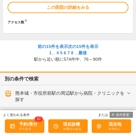
この医院の詳細をみる
※
アクセス数
前の15件を表示
次の15件を表示
1
...
4
5
6
7
8
...
最後
駅から近い順に
574
件中、
76～90件
別の条件で検索
熊本城・市役所前駅の周辺駅から病院・クリニックを
探す
診療科目から病院・クリニックを探す(市立体育館前
条件変更
57
駅)
予約/受付
現在診療
現在地