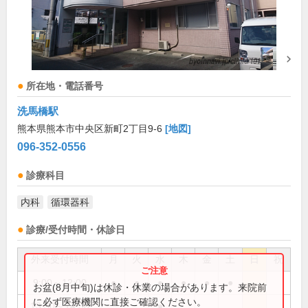
所在地・電話番号
洗馬橋駅
熊本県熊本市中央区新町2丁目9-6
[地図]
096-352-0556
診療科目
内科
循環器科
診療/受付時間・休診日
外来受付時間
月
火
水
木
金
土
日
祝
9:00～12:00
●
●
●
●
●
●
お盆(8月中旬)は休診・休業の場合があります。来院前
に必ず医療機関に直接ご確認ください。
13:30～14:30
●