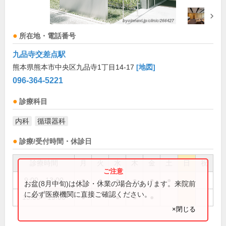
所在地・電話番号
九品寺交差点駅
熊本県熊本市中央区九品寺1丁目14-17
[地図]
096-364-5221
診療科目
内科
循環器科
診療/受付時間・休診日
診療時間
月
火
水
木
金
土
日
祝
9:00～13:00
●
●
●
●
●
●
お盆(8月中旬)は休診・休業の場合があります。来院前
に必ず医療機関に直接ご確認ください。
15:00～19:00
●
●
●
●
×閉じる