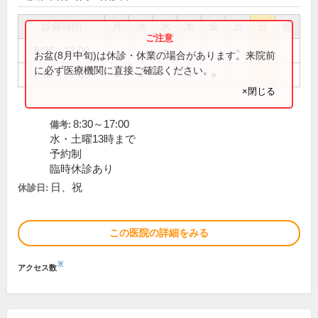
診療時間
月
火
水
木
金
土
日
祝
8:30～13:00
●
●
お盆(8月中旬)は休診・休業の場合があります。来院前
に必ず医療機関に直接ご確認ください。
8:30～17:00
●
●
●
●
×閉じる
8:30～17:00
備考:
水・土曜13時まで
予約制
臨時休診あり
日、祝
休診日:
この医院の詳細をみる
※
アクセス数