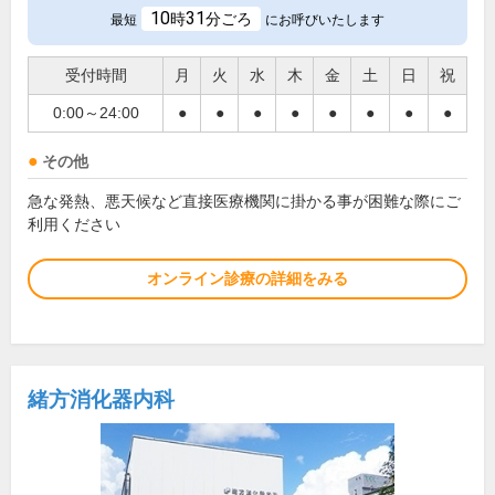
10
31
時
分ごろ
最短
にお呼びいたします
受付時間
月
火
水
木
金
土
日
祝
0:00～24:00
●
●
●
●
●
●
●
●
その他
急な発熱、悪天候など直接医療機関に掛かる事が困難な際にご
利用ください
オンライン診療の詳細をみる
緒方消化器内科