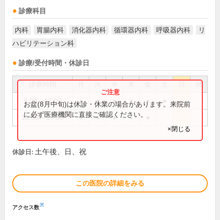
診療科目
内科
胃腸内科
消化器内科
循環器内科
呼吸器内科
リ
ハビリテーション科
診療/受付時間・休診日
診療時間
月
火
水
木
金
土
日
祝
9:00～12:00
●
●
●
●
●
●
お盆(8月中旬)は休診・休業の場合があります。来院前
に必ず医療機関に直接ご確認ください。
12:30～17:30
●
●
●
●
●
×閉じる
土午後、日、祝
休診日:
この医院の詳細をみる
※
アクセス数