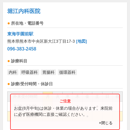
堀江内科医院
所在地・電話番号
東海学園前駅
熊本県熊本市中央区新大江3丁目17-3
[地図]
096-383-2458
診療科目
内科
呼吸器科
胃腸科
循環器科
診療/受付時間・休診日
外来受付時間
月
火
水
木
金
土
日
祝
9:00～13:00
●
●
お盆(8月中旬)は休診・休業の場合があります。来院前
に必ず医療機関に直接ご確認ください。
9:00～18:00
●
●
●
●
×閉じる