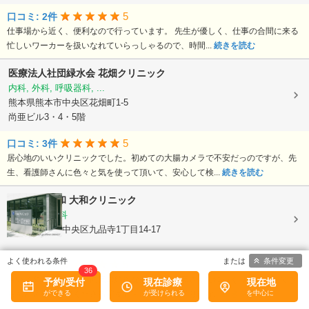
5
口コミ: 2件
仕事場から近く、便利なので行っています。 先生が優しく、仕事の合間に来る
忙しいワーカーを扱いなれていらっしゃるので、時間...
続きを読む
医療法人社団緑水会
花畑クリニック
内科, 外科, 呼吸器科, ...
熊本県熊本市中央区花畑町1-5
尚亜ビル3・4・5階
5
口コミ: 3件
居心地のいいクリニックでした。初めての大腸カメラで不安だっのですが、先
生、看護師さんに色々と気を使って頂いて、安心して検...
続きを読む
医療法人大和
大和クリニック
内科, 循環器科
熊本県熊本市中央区九品寺1丁目14-17
条件変更
5
口コミ: 1件
36
若いスタッフで良い雰囲気の綺麗な病院です。気さくでゆっくりした口調でき
予約/受付
現在診療
現在地
ちんと話を聞いてくださる院長先生は、とても頼りにな...
続きを読む