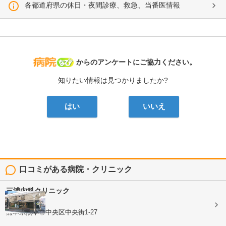
各都道府県の休日・夜間診療、救急、当番医情報
病院なび
からのアンケートにご協力ください。
知りたい情報は見つかりましたか?
はい
いいえ
口コミがある病院・クリニック
三浦内科クリニック
内科
熊本県熊本市中央区中央街1-27