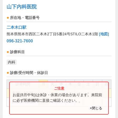
山下内科医院
所在地・電話番号
二本木口駅
熊本県熊本市西区二本木2丁目5番24号STILO二本木1階
[地図]
096-321-7600
診療科目
内科
診療/受付時間・休診日
診療時間
月
火
水
木
金
土
日
祝
8:30～12:30
●
●
●
●
●
お盆(8月中旬)は休診・休業の場合があります。来院前
に必ず医療機関に直接ご確認ください。
14:00～17:30
●
●
●
●
×閉じる