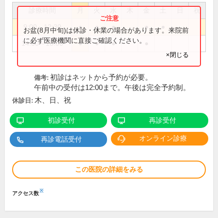
診療時間
月
火
水
木
金
土
日
祝
9:00～12:30
●
●
●
●
●
お盆(8月中旬)は休診・休業の場合があります。来院前
に必ず医療機関に直接ご確認ください。
14:00～18:00
●
●
●
●
×閉じる
初診はネットから予約が必要。
備考:
午前中の受付は12:00まで。午後は完全予約制。
木、日、祝
休診日:
初診受付
再診受付
オンライン診療
再診電話受付
この医院の詳細をみる
※
アクセス数