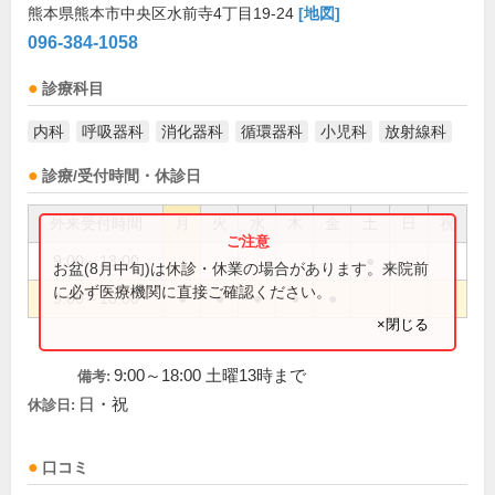
熊本県熊本市中央区水前寺4丁目19-24
[地図]
096-384-1058
診療科目
内科
呼吸器科
消化器科
循環器科
小児科
放射線科
診療/受付時間・休診日
外来受付時間
月
火
水
木
金
土
日
祝
9:00～13:00
●
お盆(8月中旬)は休診・休業の場合があります。来院前
に必ず医療機関に直接ご確認ください。
9:00～18:00
●
●
●
●
●
×閉じる
9:00～18:00 土曜13時まで
備考:
日・祝
休診日:
口コミ