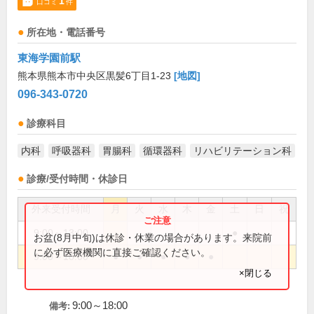
1
口コミ
件
所在地・電話番号
東海学園前駅
熊本県熊本市中央区黒髪6丁目1-23
[地図]
096-343-0720
診療科目
内科
呼吸器科
胃腸科
循環器科
リハビリテーション科
診療/受付時間・休診日
外来受付時間
月
火
水
木
金
土
日
祝
9:00～13:00
●
お盆(8月中旬)は休診・休業の場合があります。来院前
に必ず医療機関に直接ご確認ください。
9:00～18:00
●
●
●
●
●
×閉じる
9:00～18:00
備考: