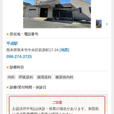
所在地・電話番号
平成駅
熊本県熊本市中央区萩原町17-24
[地図]
096-274-3725
診療科目
内科
呼吸器科
循環器科
糖尿病内科
診療/受付時間・休診日
外来受付時間
月
火
水
木
金
土
日
祝
9:00～12:00
●
●
●
●
●
お盆(8月中旬)は休診・休業の場合があります。来院前
に必ず医療機関に直接ご確認ください。