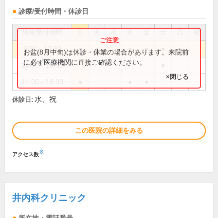
診療/受付時間・休診日
外来受付時間
月
火
水
木
金
土
日
祝
9:30～12:30
●
●
●
●
●
●
お盆(8月中旬)は休診・休業の場合があります。来院前
に必ず医療機関に直接ご確認ください。
14:00～16:30
●
×閉じる
14:00～18:00
●
●
●
水、祝
休診日:
この医院の詳細をみる
※
アクセス数
井内科クリニック