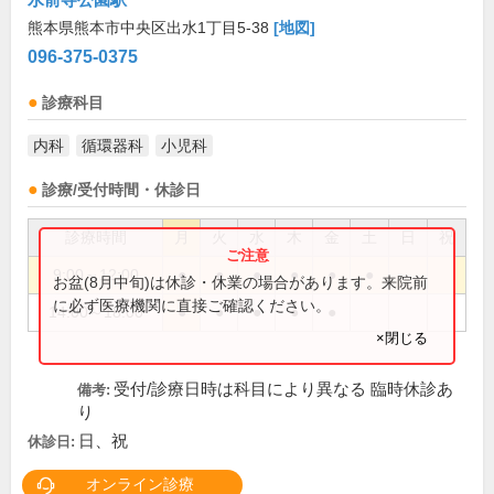
熊本県熊本市中央区出水1丁目5-38
[地図]
096-375-0375
診療科目
内科
循環器科
小児科
診療/受付時間・休診日
診療時間
月
火
水
木
金
土
日
祝
9:00～12:00
●
●
●
●
●
●
お盆(8月中旬)は休診・休業の場合があります。来院前
に必ず医療機関に直接ご確認ください。
14:00～18:00
●
●
●
●
●
×閉じる
受付/診療日時は科目により異なる 臨時休診あ
備考:
り
日、祝
休診日:
オンライン診療