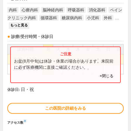
内科
心療内科
脳神経内科
呼吸器科
消化器科
ペイン
クリニック内科
循環器科
糖尿病内科
小児科
外科
...
もっと見る
診療/受付時間・休診日
診療時間
月
火
水
木
金
土
日
祝
9:00～12:30
●
●
●
●
●
●
お盆(8月中旬)は休診・休業の場合があります。来院前
に必ず医療機関に直接ご確認ください。
13:30～17:30
●
●
●
●
●
×閉じる
日・祝
休診日:
この医院の詳細をみる
※
アクセス数