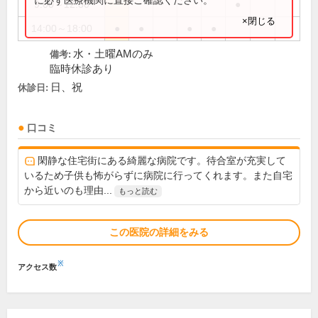
9:00～12:30
●
×閉じる
14:00～18:00
●
●
●
●
水・土曜AMのみ
備考:
臨時休診あり
日、祝
休診日:
口コミ
閑静な住宅街にある綺麗な病院です。待合室が充実して
いるため子供も怖がらずに病院に行ってくれます。また自宅
から近いのも理由...
もっと読む
この医院の詳細をみる
※
アクセス数