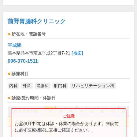
前野胃腸科クリニック
所在地・電話番号
平成駅
熊本県熊本市南区平成2丁目7-21
[地図]
096-370-1511
診療科目
内科
外科
胃腸科
肛門科
リハビリテーション科
診療/受付時間・休診日
外来受付時間
月
火
水
木
金
土
日
祝
9:00～13:00
●
●
●
●
●
●
お盆(8月中旬)は休診・休業の場合があります。来院前
に必ず医療機関に直接ご確認ください。
14:30～18:00
●
●
●
●
●