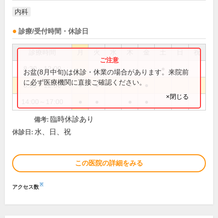
内科
診療/受付時間・休診日
診療時間
月
火
水
木
金
土
日
祝
8:30～12:00
●
お盆(8月中旬)は休診・休業の場合があります。来院前
に必ず医療機関に直接ご確認ください。
8:30～12:30
●
●
●
●
×閉じる
14:00～17:00
●
●
●
●
臨時休診あり
備考:
水、日、祝
休診日:
この医院の詳細をみる
※
アクセス数