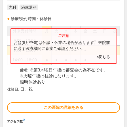
内科
泌尿器科
診療/受付時間・休診日
外来受付時間
月
火
水
木
金
土
日
祝
9:00～12:00
●
お盆(8月中旬)は休診・休業の場合があります。来院前
に必ず医療機関に直接ご確認ください。
9:00～13:00
●
●
●
●
●
×閉じる
14:00～18:00
●
●
●
●
●
※第3木曜日午後は審査会の為不在です。
備考:
※火曜午後は往診になります。
臨時休診あり
日、祝
休診日:
この医院の詳細をみる
※
アクセス数