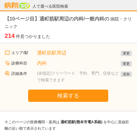
病院なび
人で選べる医院検索
【10ページ目】通町筋駅周辺の内科/一般内科の
病院・クリ
ニック
214
件見つかりました
通町筋駅周辺
エリア/駅
変更
内科
診療科目
変更
(未指定)フリーワード、予約、専門、症状など
詳細条件
追加
で検索できます
検索する
※このページの医療機関・薬局は
通町筋駅(熊本市電A系統)
を中心に直線距
離の近い順で表示されています