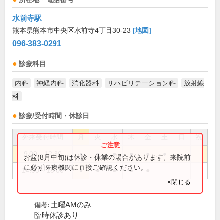
所在地・電話番号
水前寺駅
熊本県熊本市中央区水前寺4丁目30-23
[地図]
096-383-0291
診療科目
内科
神経内科
消化器科
リハビリテーション科
放射線
科
診療/受付時間・休診日
外来受付時間
月
火
水
木
金
土
日
祝
9:00～12:30
●
●
●
●
●
●
お盆(8月中旬)は休診・休業の場合があります。来院前
に必ず医療機関に直接ご確認ください。
14:00～18:00
●
●
●
●
●
×閉じる
土曜AMのみ
備考:
臨時休診あり