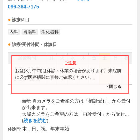
096-364-7175
診療科目
内科
胃腸科
消化器科
診療/受付時間・休診日
診療時間
月
火
水
木
金
土
日
祝
9:00～12:30
●
●
●
●
●
お盆(8月中旬)は休診・休業の場合があります。来院前
に必ず医療機関に直接ご確認ください。
14:30～18:00
●
●
●
●
×閉じる
胃カメラをご希望の方は「初診受付」から受付
備考:
が出来ます。
大腸カメラをご希望の方は「再診受付」から受付...
(
続きを読む
)
木、日、祝、年末年始
休診日: