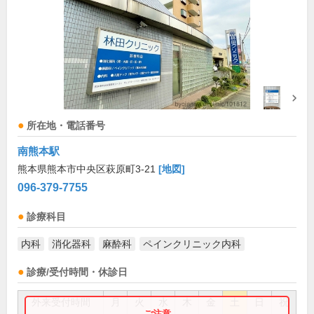
所在地・電話番号
南熊本駅
熊本県熊本市中央区萩原町3-21
[地図]
096-379-7755
診療科目
内科
消化器科
麻酔科
ペインクリニック内科
診療/受付時間・休診日
外来受付時間
月
火
水
木
金
土
日
祝