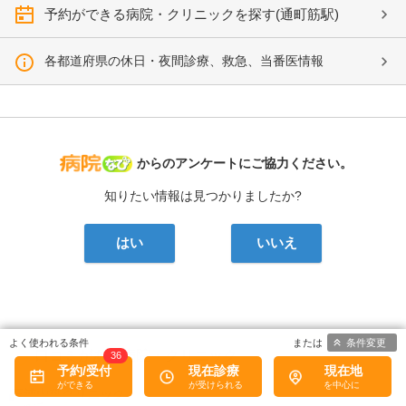
予約ができる病院・クリニックを探す(通町筋駅)
各都道府県の休日・夜間診療、救急、当番医情報
病院なび
からのアンケートにご協力ください。
知りたい情報は見つかりましたか?
はい
いいえ
条件変更
口コミがある病院・クリニック
36
予約/受付
現在診療
現在地
三浦内科クリニック