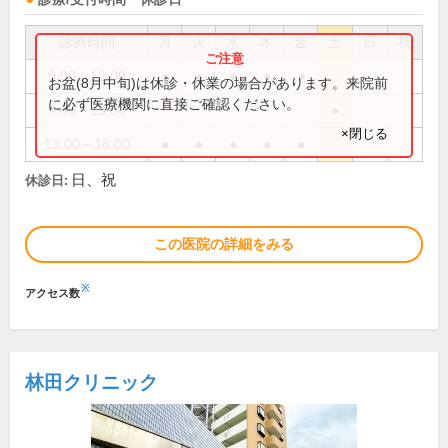
診療時間
月
火
水
木
金
土
日
祝
9:00～12:00
●
●
●
●
●
お盆(8月中旬)は休診・休業の場合があります。来院前
に必ず医療機関に直接ご確認ください。
9:00～13:00
●
×閉じる
13:00～18:00
●
●
●
●
●
日、祝
休診日:
この医院の詳細をみる
※
アクセス数
林田クリニック