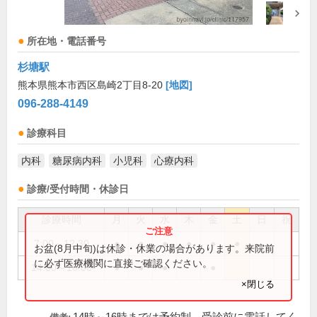
所在地・電話番号
杉塘駅
熊本県熊本市西区島崎2丁目8-20
[地図]
096-288-4149
診療科目
内科
糖尿病内科
小児科
心療内科
診療/受付時間・休診日
診療時間
月
火
水
木
金
土
日
祝
7:00～12:30
●
●
●
●
●
●
お盆(8月中旬)は休診・休業の場合があります。来院前
に必ず医療機関に直接ご確認ください。
14:00～18:00
●
●
●
●
×閉じる