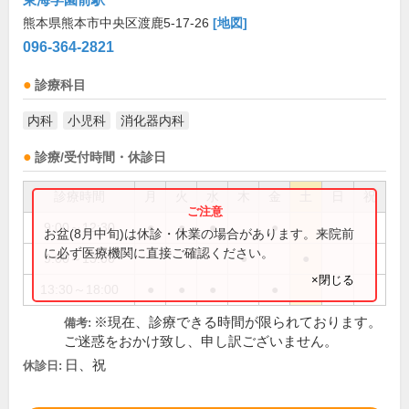
熊本県熊本市中央区渡鹿5-17-26
[地図]
096-364-2821
診療科目
内科
小児科
消化器内科
診療/受付時間・休診日
診療時間
月
火
水
木
金
土
日
祝
9:00～12:30
●
●
●
●
お盆(8月中旬)は休診・休業の場合があります。来院前
に必ず医療機関に直接ご確認ください。
9:00～13:00
●
●
×閉じる
13:30～18:00
●
●
●
●
※現在、診療できる時間が限られております。
備考:
ご迷惑をおかけ致し、申し訳ございません。
日、祝
休診日: