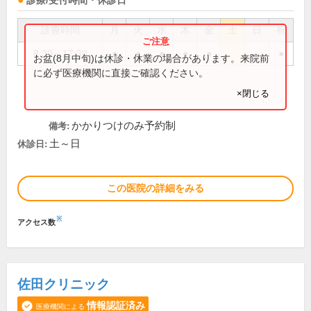
診療/受付時間・休診日
診療時間
月
火
水
木
金
土
日
祝
8:30～17:30
●
●
●
●
●
●
お盆(8月中旬)は休診・休業の場合があります。来院前
に必ず医療機関に直接ご確認ください。
×閉じる
かかりつけのみ予約制
備考:
土～日
休診日:
この医院の詳細をみる
※
アクセス数
佐田クリニック
情報認証済み
医療機関による