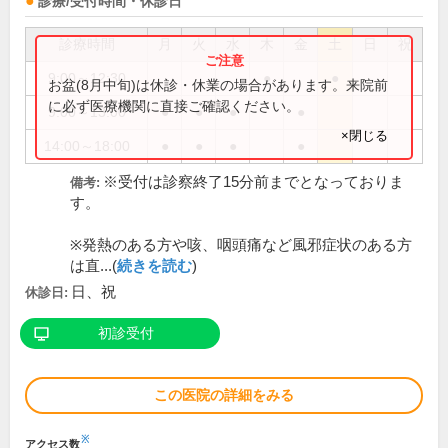
診療/受付時間・休診日
診療時間
月
火
水
木
金
土
日
祝
9:00～12:30
●
●
お盆(8月中旬)は休診・休業の場合があります。来院前
に必ず医療機関に直接ご確認ください。
9:00～13:00
●
●
●
●
×閉じる
14:00～18:00
●
●
●
●
※受付は診察終了15分前までとなっておりま
備考:
す。
※発熱のある方や咳、咽頭痛など風邪症状のある方
は直...(
続きを読む
)
日、祝
休診日:
初診受付
この医院の詳細をみる
※
アクセス数