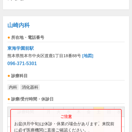
山崎内科
所在地・電話番号
東海学園前駅
熊本県熊本市中央区渡鹿1丁目18番88号
[地図]
096-371-5301
診療科目
内科
消化器科
診療/受付時間・休診日
診療時間
月
火
水
木
金
土
日
祝
9:00～13:00
●
●
●
●
●
●
お盆(8月中旬)は休診・休業の場合があります。来院前
に必ず医療機関に直接ご確認ください。
14:00～18:00
●
●
●
●
●