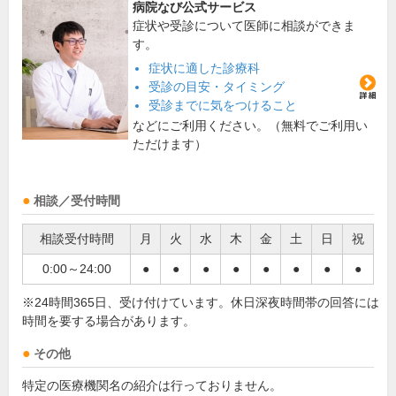
病院なび公式サービス
症状や受診について医師に相談ができま
す。
症状に適した診療科
受診の目安・タイミング
受診までに気をつけること
などにご利用ください。（無料でご利用い
ただけます）
相談／受付時間
相談受付時間
月
火
水
木
金
土
日
祝
0:00～24:00
●
●
●
●
●
●
●
●
※24時間365日、受け付けています。休日深夜時間帯の回答には
時間を要する場合があります。
その他
特定の医療機関名の紹介は行っておりません。