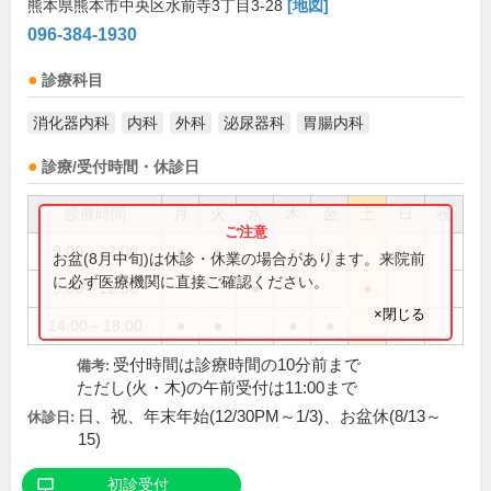
熊本県熊本市中央区水前寺3丁目3-28
[地図]
096-384-1930
診療科目
消化器内科
内科
外科
泌尿器科
胃腸内科
診療/受付時間・休診日
診療時間
月
火
水
木
金
土
日
祝
9:00～12:00
●
●
●
●
お盆(8月中旬)は休診・休業の場合があります。来院前
に必ず医療機関に直接ご確認ください。
9:00～12:30
●
●
×閉じる
14:00～18:00
●
●
●
●
受付時間は診療時間の10分前まで
備考:
ただし(火・木)の午前受付は11:00まで
日、祝、年末年始(12/30PM～1/3)、お盆休(8/13～
休診日:
15)
初診受付