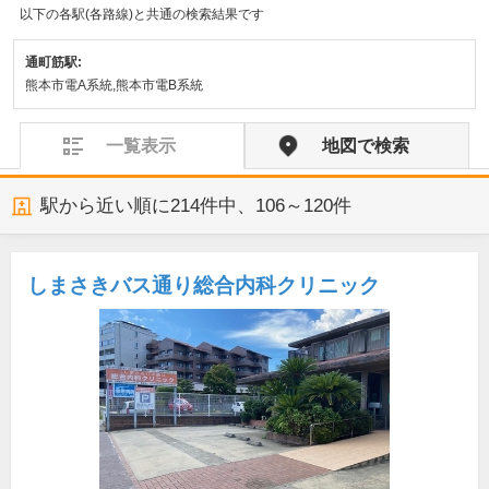
以下の各駅(各路線)と共通の検索結果です
通町筋駅:
熊本市電A系統,熊本市電B系統
一覧表示
地図で検索
駅から近い順に
214
件中、
106～120件
しまさきバス通り総合内科クリニック