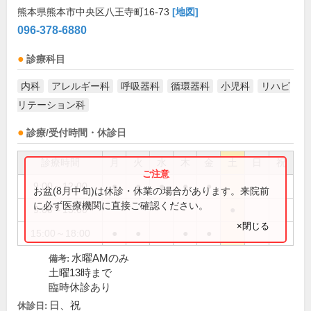
熊本県熊本市中央区八王寺町16-73
[地図]
096-378-6880
診療科目
内科
アレルギー科
呼吸器科
循環器科
小児科
リハビ
リテーション科
診療/受付時間・休診日
診療時間
月
火
水
木
金
土
日
祝
9:00～12:00
●
●
●
●
●
お盆(8月中旬)は休診・休業の場合があります。来院前
に必ず医療機関に直接ご確認ください。
9:00～13:00
●
×閉じる
15:00～18:00
●
●
●
●
水曜AMのみ
備考:
土曜13時まで
臨時休診あり
日、祝
休診日: