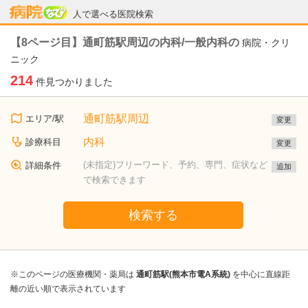
病院なび
人で選べる医院検索
【8ページ目】通町筋駅周辺の内科/一般内科の
病院・クリ
ニック
214
件見つかりました
通町筋駅周辺
エリア/駅
変更
内科
診療科目
変更
(未指定)フリーワード、予約、専門、症状など
詳細条件
追加
で検索できます
検索する
※このページの医療機関・薬局は
通町筋駅(熊本市電A系統)
を中心に直線距
離の近い順で表示されています