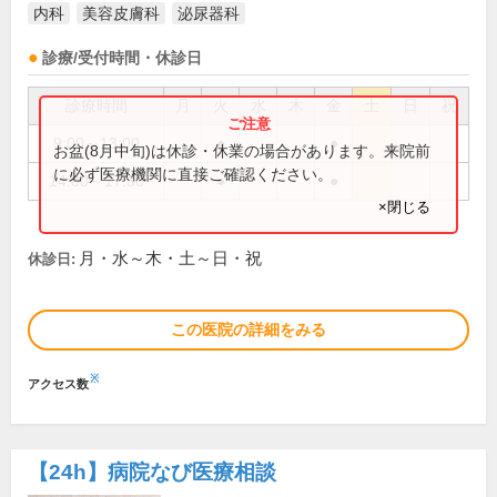
内科
美容皮膚科
泌尿器科
診療/受付時間・休診日
診療時間
月
火
水
木
金
土
日
祝
9:00～13:00
●
●
お盆(8月中旬)は休診・休業の場合があります。来院前
に必ず医療機関に直接ご確認ください。
14:00～17:30
●
●
×閉じる
月・水～木・土～日・祝
休診日:
この医院の詳細をみる
※
アクセス数
【24h】
病院なび医療相談