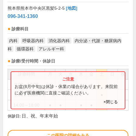
熊本県熊本市中央区黒髪5-2-5
[地図]
096-341-1360
診療科目
内科
呼吸器内科
消化器内科
内分泌・代謝・糖尿病内
科
循環器科
アレルギー科
診療/受付時間・休診日
診療時間
月
火
水
木
金
土
日
祝
9:00～12:30
●
●
●
●
お盆(8月中旬)は休診・休業の場合があります。来院前
に必ず医療機関に直接ご確認ください。
9:00～13:00
●
●
×閉じる
14:00～18:00
●
●
●
●
日、祝、年末年始
休診日:
この医院の詳細をみる