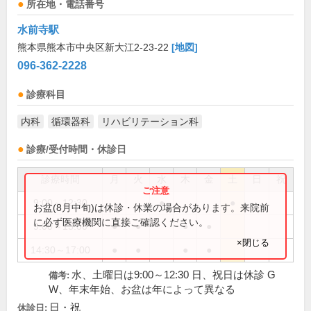
所在地・電話番号
水前寺駅
熊本県熊本市中央区新大江2-23-22
[地図]
096-362-2228
診療科目
内科
循環器科
リハビリテーション科
診療/受付時間・休診日
診療時間
月
火
水
木
金
土
日
祝
9:00～12:30
●
●
お盆(8月中旬)は休診・休業の場合があります。来院前
に必ず医療機関に直接ご確認ください。
9:00～13:00
●
●
●
●
×閉じる
14:30～17:00
●
●
●
●
水、土曜日は9:00～12:30 日、祝日は休診 G
備考:
W、年末年始、お盆は年によって異なる
日・祝
休診日: