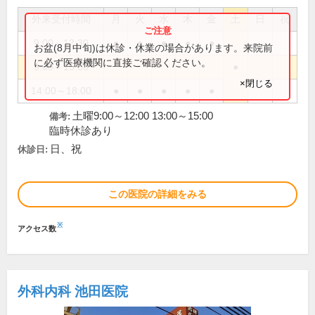
外来受付時間
月
火
水
木
金
土
日
祝
9:00～12:30
●
●
●
●
●
お盆(8月中旬)は休診・休業の場合があります。来院前
に必ず医療機関に直接ご確認ください。
9:00～15:00
●
×閉じる
14:00～18:00
●
●
●
●
●
土曜9:00～12:00 13:00～15:00
備考:
臨時休診あり
日、祝
休診日:
この医院の詳細をみる
※
アクセス数
外科内科 池田医院