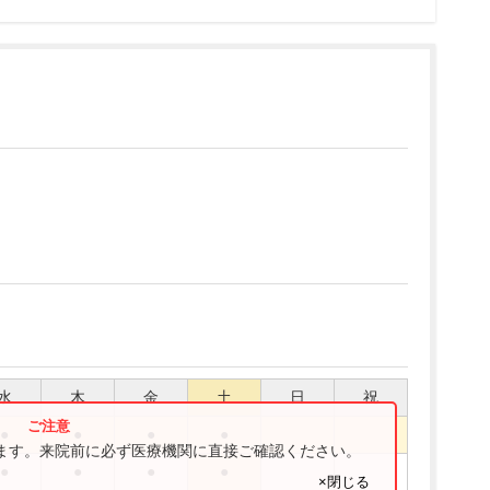
水
木
金
土
日
祝
●
●
●
●
ります。来院前に必ず医療機関に直接ご確認ください。
●
●
●
●
×閉じる