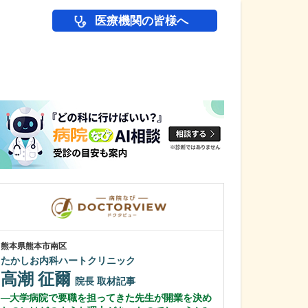
医療機関の皆様へ
医師(ドクター)の
熊本県熊本市南区
東京都江東区
たかしお内科ハートクリニック
クリニック東陽
高潮 征爾
新井 豪佑
院長
取材記事
大学病院で要職を担ってきた先生が開業を決め
医師を志したき