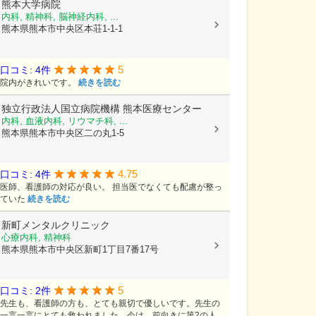
熊本大学病院
内科, 精神科, 脳神経内科, ...
熊本県熊本市中央区本荘1-1-1
5
口コミ: 4件
院内がきれいです。
続きを読む
独立行政法人国立病院機構
熊本医療センター
内科, 血液内科, リウマチ科, ...
熊本県熊本市中央区二の丸1-5
4.75
口コミ: 4件
医師、看護師の対応が良い。 担当医でなくても配慮が整っ
ていた
続きを読む
新町メンタルクリニック
心療内科, 精神科
熊本県熊本市中央区新町1丁目7番17号
5
口コミ: 2件
先生も、看護師の方も、とても親切で優しいです。先生の
一言一言にとても救われました。今は、前向きに第2の人