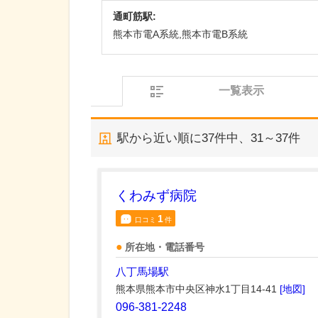
通町筋駅:
熊本市電A系統,熊本市電B系統
一覧表示
駅から近い順に
37
件中、
31～37件
くわみず病院
1
口コミ
件
所在地・電話番号
八丁馬場駅
熊本県熊本市中央区神水1丁目14-41
[地図]
096-381-2248