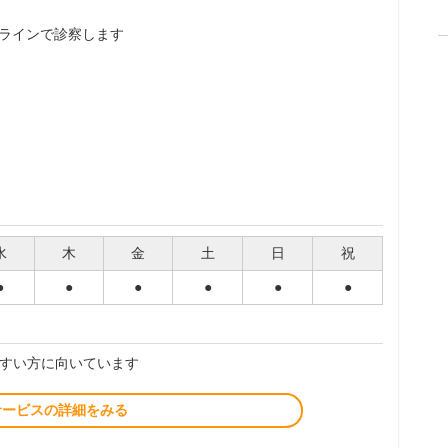
ラインで診察します
水
木
金
土
日
祝
●
●
●
●
●
●
すい方に向いています
サービスの詳細をみる