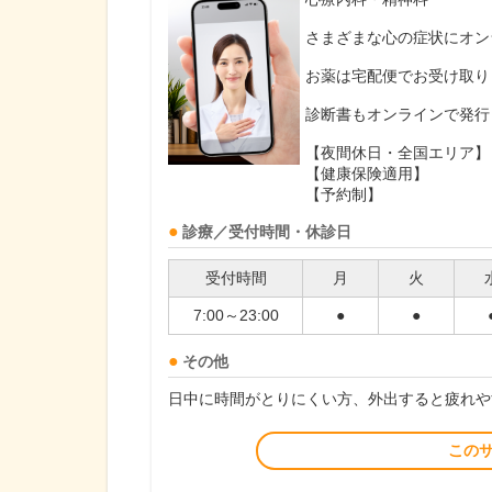
さまざまな心の症状にオン
お薬は宅配便でお受け取り
診断書もオンラインで発行
【夜間休日・全国エリア】
【健康保険適用】
【予約制】
診療／受付時間・休診日
受付時間
月
火
7:00～23:00
●
●
その他
日中に時間がとりにくい方、外出すると疲れや
この