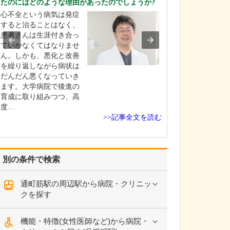
たのにはどのような理由があったのでしょうか?
私は子どもの頃
心不全という病気は発症
囲の人たちを喜
すると治ることはなく、
とか、人の役に
患者さんは生涯付き合っ
という気持ちが
ていかなくてはなりませ
んです。そうい
ん。しかも、悪化と改善
はさまざまあり
を繰り返しながら病状は
特に医師に魅力
だんだん悪くなっていき
のは、家族が病
ます。大学病院で後進の
たときの体験が
育成に取り組みつつ、高
た…
度…
>>記事全文を読む
別の条件で検索
通町筋駅の周辺駅から病院・クリニッ
クを探す
機能・特徴(女性医師など)から病院・