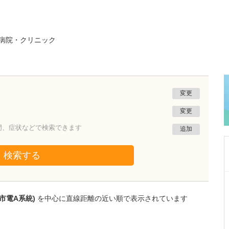
病院・クリニック
変更
変更
門、症状などで検索できます
追加
検索する
東京都大田区
ママダ眼科
市電A系統)
を中心に直線距離の近い順で表示されています
儘田 直樹
院長
取材記事
先生が診療にあたって心掛けていることはどう