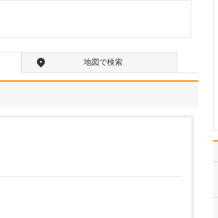
いったことでしょうか?
まずは的確な診断で、患
者さんのお困りごとや不
快感が早く解消されるよ
うに、真摯にしっかりと
お悩みを聞かせていただ
地図で検索
くことを大切にしていま
す。また、高齢者の方が
いくつも病院をハシゴせ
ずにすむよう、治療にく
わ…
>>記事全文を読む