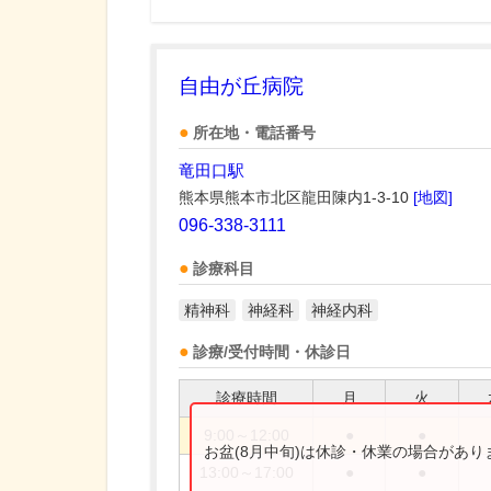
自由が丘病院
所在地・電話番号
竜田口駅
熊本県熊本市北区龍田陳内1-3-10
[地図]
096-338-3111
診療科目
精神科
神経科
神経内科
診療/受付時間・休診日
診療時間
月
火
9:00～12:00
●
●
お盆(8月中旬)は休診・休業の場合があ
13:00～17:00
●
●