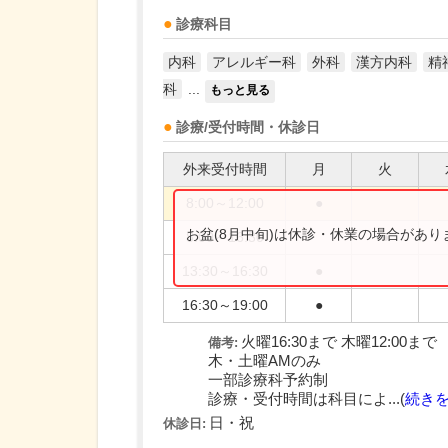
診療科目
内科
アレルギー科
外科
漢方内科
精
科
...
もっと見る
診療/受付時間・休診日
外来受付時間
月
火
8:00～12:00
●
お盆(8月中旬)は休診・休業の場合があ
8:00～16:30
●
13:30～16:30
●
16:30～19:00
●
火曜16:30まで 木曜12:00まで
備考:
木・土曜AMのみ
一部診療科予約制
診療・受付時間は科目によ...(
続き
日・祝
休診日: