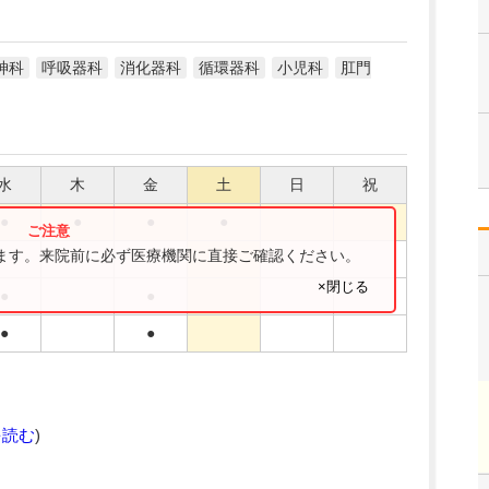
神科
呼吸器科
消化器科
循環器科
小児科
肛門
水
木
金
土
日
祝
●
●
●
●
ります。来院前に必ず医療機関に直接ご確認ください。
×閉じる
●
●
●
●
を読む
)