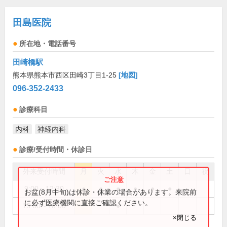
田島医院
所在地・電話番号
田崎橋駅
熊本県熊本市西区田崎3丁目1-25
[地図]
096-352-2433
診療科目
内科
神経内科
診療/受付時間・休診日
外来受付時間
月
火
水
木
金
土
日
祝
9:00～12:30
●
●
●
●
●
●
お盆(8月中旬)は休診・休業の場合があります。来院前
に必ず医療機関に直接ご確認ください。
15:00～18:00
●
×閉じる