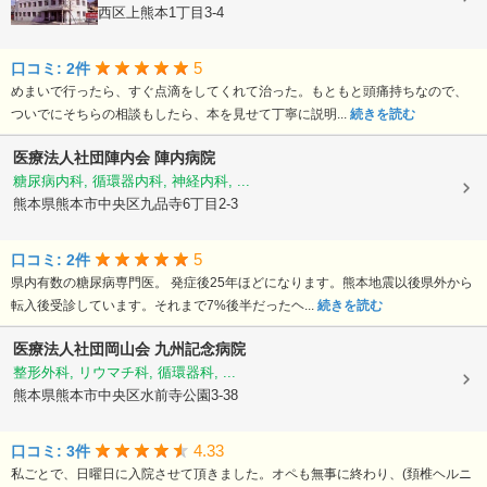
熊本県熊本市西区上熊本1丁目3-4
5
口コミ: 2件
めまいで行ったら、すぐ点滴をしてくれて治った。もともと頭痛持ちなので、
ついでにそちらの相談もしたら、本を見せて丁寧に説明...
続きを読む
医療法人社団陣内会
陣内病院
糖尿病内科, 循環器内科, 神経内科, ...
熊本県熊本市中央区九品寺6丁目2-3
5
口コミ: 2件
県内有数の糖尿病専門医。 発症後25年ほどになります。熊本地震以後県外から
転入後受診しています。それまで7%後半だったヘ...
続きを読む
医療法人社団岡山会
九州記念病院
整形外科, リウマチ科, 循環器科, ...
熊本県熊本市中央区水前寺公園3-38
4.33
口コミ: 3件
私ごとで、日曜日に入院させて頂きました。オペも無事に終わり、(頚椎ヘルニ