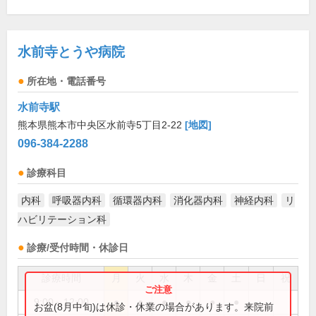
水前寺とうや病院
所在地・電話番号
水前寺駅
熊本県熊本市中央区水前寺5丁目2-22
[地図]
096-384-2288
診療科目
内科
呼吸器内科
循環器内科
消化器内科
神経内科
リ
ハビリテーション科
診療/受付時間・休診日
診療時間
月
火
水
木
金
土
日
祝
9:00～12:00
●
●
●
●
●
●
お盆(8月中旬)は休診・休業の場合があります。来院前