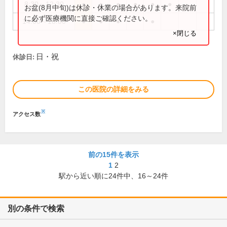
8:30～12:30
●
●
●
●
●
●
お盆(8月中旬)は休診・休業の場合があります。来院前
に必ず医療機関に直接ご確認ください。
14:00～18:00
●
●
●
●
×閉じる
日・祝
休診日:
この医院の詳細をみる
※
アクセス数
前の15件を表示
1
2
駅から近い順に
24
件中、
16～24件
別の条件で検索