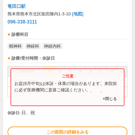
竜田口駅
熊本県熊本市北区龍田陳内1-3-10
[地図]
096-338-3111
診療科目
精神科
神経科
神経内科
診療/受付時間・休診日
診療時間
月
火
水
木
金
土
日
祝
9:00～12:00
●
●
●
●
●
●
お盆(8月中旬)は休診・休業の場合があります。来院前
に必ず医療機関に直接ご確認ください。
13:00～17:00
●
●
●
●
●
●
×閉じる
日、祝
休診日:
この医院の詳細をみる