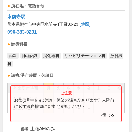
所在地・電話番号
水前寺駅
熊本県熊本市中央区水前寺4丁目30-23
[地図]
096-383-0291
診療科目
内科
神経内科
消化器科
リハビリテーション科
放射線
科
診療/受付時間・休診日
外来受付時間
月
火
水
木
金
土
日
祝
9:00～12:30
●
●
●
●
●
●
お盆(8月中旬)は休診・休業の場合があります。来院前
に必ず医療機関に直接ご確認ください。
14:00～18:00
●
●
●
●
●
×閉じる
土曜AMのみ
備考: