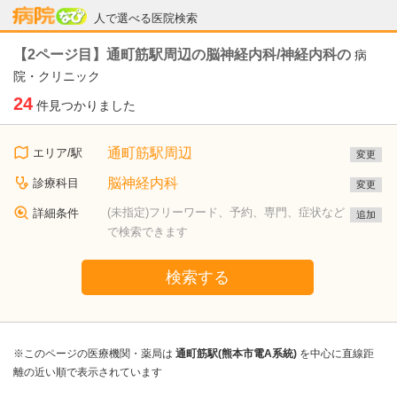
病院なび
人で選べる医院検索
【2ページ目】通町筋駅周辺の脳神経内科/神経内科の
病
院・クリニック
24
件見つかりました
通町筋駅周辺
エリア/駅
変更
脳神経内科
診療科目
変更
(未指定)フリーワード、予約、専門、症状など
詳細条件
追加
で検索できます
検索する
※このページの医療機関・薬局は
通町筋駅(熊本市電A系統)
を中心に直線距
離の近い順で表示されています