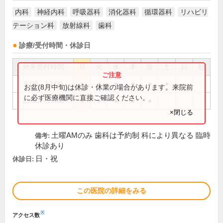
内科
神経内科
呼吸器科
消化器科
循環器科
リハビリ
テーション科
放射線科
歯科
診療/受付時間・休診日
外来受付時間
月
火
水
木
金
土
日
祝
9:00～12:00
●
●
●
●
●
●
お盆(8月中旬)は休診・休業の場合があります。来院前
に必ず医療機関に直接ご確認ください。
13:30～17:00
●
●
●
●
●
×閉じる
土曜AMのみ 歯科は予約制 科により異なる 臨時
備考:
休診あり
日・祝
休診日:
この医院の詳細をみる
※
アクセス数