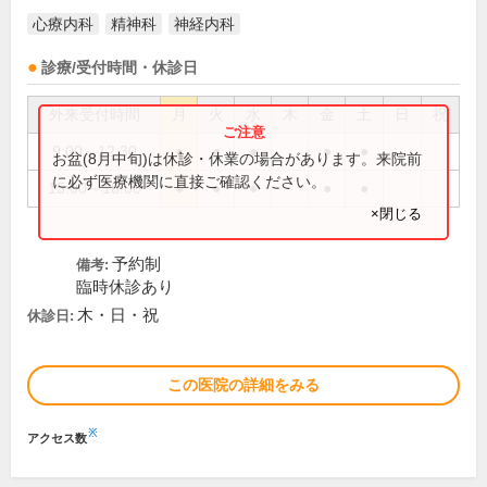
心療内科
精神科
神経内科
診療/受付時間・休診日
外来受付時間
月
火
水
木
金
土
日
祝
9:00～12:30
●
●
●
●
●
お盆(8月中旬)は休診・休業の場合があります。来院前
に必ず医療機関に直接ご確認ください。
15:00～18:00
●
●
●
●
●
×閉じる
予約制
備考:
臨時休診あり
木・日・祝
休診日:
この医院の詳細をみる
※
アクセス数