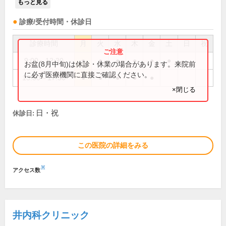
もっと見る
診療/受付時間・休診日
診療時間
月
火
水
木
金
土
日
祝
9:00～12:30
●
●
●
●
●
●
お盆(8月中旬)は休診・休業の場合があります。来院前
に必ず医療機関に直接ご確認ください。
13:30～17:30
●
●
●
●
●
×閉じる
日・祝
休診日:
この医院の詳細をみる
※
アクセス数
井内科クリニック