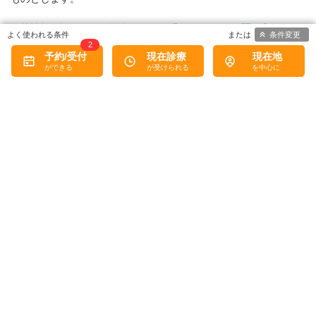
掲載情報に誤りがある場合には、お手数ですが、
お問い合わせフ
条件変更
ォーム
からご連絡をいただけますようお願いいたします。
2
予約/受付
現在診療
現在地
※お電話での対応は行っておりません
病院なびトップ
>
脳神経内科
>
熊本県
>
通町筋駅周辺
>
2ページ目
プライバシーマークについて
トップ
医療機関の皆様へ
MediQA
病院なびについて