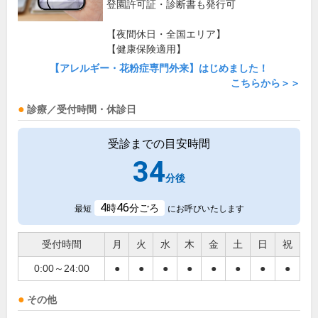
登園許可証・診断書も発行可
【夜間休日・全国エリア】
【健康保険適用】
【アレルギー・花粉症専門外来】はじめました！
こちらから＞＞
診療／受付時間・休診日
受診までの目安時間
34
分後
4
46
時
分ごろ
最短
にお呼びいたします
受付時間
月
火
水
木
金
土
日
祝
0:00～24:00
●
●
●
●
●
●
●
●
その他