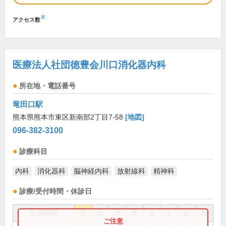
※
アクセス数
医療法人社団徳豊会川口消化器内科
所在地・電話番号
竜田口駅
熊本県熊本市東区新南部2丁目7-58
[地図]
096-382-3100
診療科目
内科
消化器科
脳神経内科
放射線科
精神科
診療/受付時間・休診日
診療時間
月
火
水
木
金
土
日
祝