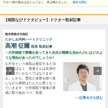
ア)オペ後の痛みはほとんどなく、夜は眠れました。...
続きを読む
【病院なびドクタビュー】ドクター取材記事
熊本県熊本市南区
たかしお内科ハートクリニック
高潮 征爾
院長
取材記事
大学病院で要職を担ってきた先生が開業を決めたのにはどのよ
うな理由があったのでしょうか?
心不全という病気は発症すると治
ることはなく、患者さんは生涯付
き合っていかなくてはなりませ
ん。しかも、悪化と改善を繰り返
しながら病状はだんだん悪くなっ
ていきます。大学病院で後進の育
成に取り組みつつ、高度…
>>記事全文を読む