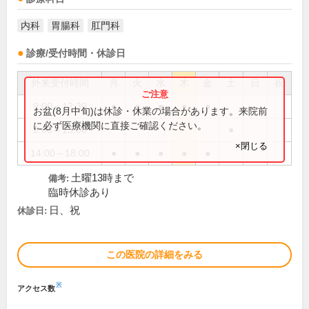
内科
胃腸科
肛門科
診療/受付時間・休診日
外来受付時間
月
火
水
木
金
土
日
祝
9:00～12:30
●
●
●
●
●
お盆(8月中旬)は休診・休業の場合があります。来院前
に必ず医療機関に直接ご確認ください。
9:00～13:00
●
×閉じる
14:00～18:00
●
●
●
●
●
土曜13時まで
備考:
臨時休診あり
日、祝
休診日:
この医院の詳細をみる
※
アクセス数