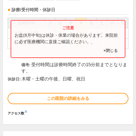
診療/受付時間・休診日
診療時間
月
火
水
木
金
土
日
祝
9:00～13:00
●
●
●
●
●
●
お盆(8月中旬)は休診・休業の場合があります。来院前
に必ず医療機関に直接ご確認ください。
14:30～18:00
●
●
●
●
×閉じる
受付時間は診療時間終了の15分前までとなりま
備考:
す。
木曜・土曜の午後、日曜、祝日
休診日:
この医院の詳細をみる
※
アクセス数