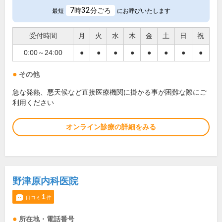
7
32
時
分ごろ
最短
にお呼びいたします
受付時間
月
火
水
木
金
土
日
祝
0:00～24:00
●
●
●
●
●
●
●
●
その他
急な発熱、悪天候など直接医療機関に掛かる事が困難な際にご
利用ください
オンライン診療の詳細をみる
野津原内科医院
1
口コミ
件
所在地・電話番号