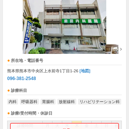
所在地・電話番号
熊本県熊本市中央区上水前寺1丁目1-26
[地図]
096-381-2548
診療科目
内科
呼吸器科
胃腸科
放射線科
リハビリテーション科
診療/受付時間・休診日
診療時間
月
火
水
木
金
土
日
祝