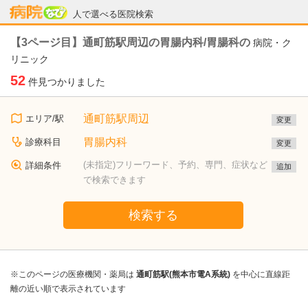
病院なび
人で選べる医院検索
【3ページ目】通町筋駅周辺の胃腸内科/胃腸科の
病院・ク
リニック
52
件見つかりました
通町筋駅周辺
エリア/駅
変更
胃腸内科
診療科目
変更
(未指定)フリーワード、予約、専門、症状など
詳細条件
追加
で検索できます
検索する
※このページの医療機関・薬局は
通町筋駅(熊本市電A系統)
を中心に直線距
離の近い順で表示されています