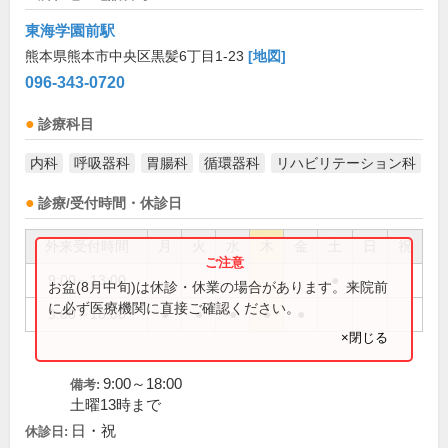
東海学園前駅
熊本県熊本市中央区黒髪6丁目1-23
[地図]
096-343-0720
診療科目
内科
呼吸器科
胃腸科
循環器科
リハビリテーション科
診療/受付時間・休診日
外来受付時間
月
火
水
木
金
土
日
祝
9:00～13:00
●
お盆(8月中旬)は休診・休業の場合があります。来院前
に必ず医療機関に直接ご確認ください。
9:00～18:00
●
●
●
●
●
×閉じる
9:00～18:00
備考:
土曜13時まで
日・祝
休診日: