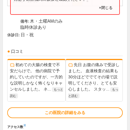
14:00～18:00
●
●
●
●
×閉じる
木・土曜AMのみ
備考:
臨時休診あり
日・祝
休診日:
口コミ
初めての大腸の検査で不
先日 お腹の痛みで受診し
安だらけで。 他の病院で予
ました。 血液検査の結果も
約していたのですが、一方的
30分ほどででてその場で説
な説明しかなく怖くなりキャ
明してくださり、とても安
ンセルしました。 ネ...
心しました。 スタッ...
もっと
もっ
読む
と読む
この医院の詳細をみる
※
アクセス数