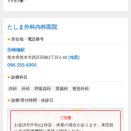
アクセス数
たしま外科内科医院
所在地・電話番号
田崎橋駅
熊本県熊本市西区田崎2丁目2-48
[地図]
096-355-6900
診療科目
内科
外科
呼吸器科
胃腸科
整形外科
診療/受付時間・休診日
外来受付時間
月
火
水
木
金
土
日
祝
9:00～12:00
●
●
●
●
●
お盆(8月中旬)は休診・休業の場合があります。来院前
に必ず医療機関に直接ご確認ください。