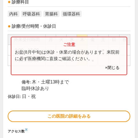
診療科目
内科
呼吸器科
胃腸科
循環器科
診療/受付時間・休診日
外来受付時間
月
火
水
木
金
土
日
祝
9:00～13:00
●
●
お盆(8月中旬)は休診・休業の場合があります。来院前
に必ず医療機関に直接ご確認ください。
9:00～18:00
●
●
●
●
×閉じる
木・土曜13時まで
備考:
臨時休診あり
日・祝
休診日:
この医院の詳細をみる
※
アクセス数