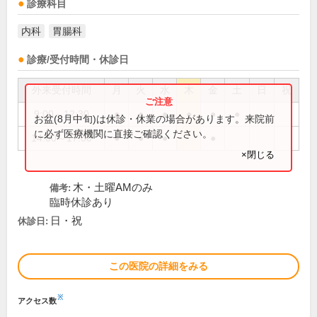
診療科目
内科
胃腸科
診療/受付時間・休診日
外来受付時間
月
火
水
木
金
土
日
祝
9:00～12:30
●
●
●
●
●
●
お盆(8月中旬)は休診・休業の場合があります。来院前
に必ず医療機関に直接ご確認ください。
14:00～17:00
●
●
●
●
×閉じる
木・土曜AMのみ
備考:
臨時休診あり
日・祝
休診日:
この医院の詳細をみる
※
アクセス数