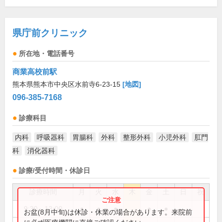
県庁前クリニック
所在地・電話番号
商業高校前駅
熊本県熊本市中央区水前寺6-23-15
[地図]
096-385-7168
診療科目
内科
呼吸器科
胃腸科
外科
整形外科
小児外科
肛門
科
消化器科
診療/受付時間・休診日
診療時間
月
火
水
木
金
土
日
祝
9:30～13:00
●
●
●
●
●
お盆(8月中旬)は休診・休業の場合があります。来院前