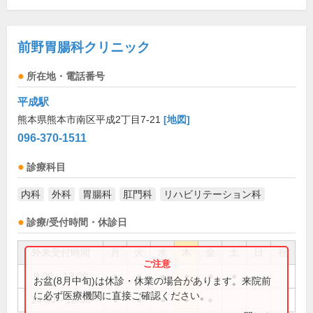
前野胃腸科クリニック
所在地・電話番号
平成駅
熊本県熊本市南区平成2丁目7-21
[地図]
096-370-1511
診療科目
内科
外科
胃腸科
肛門科
リハビリテーション科
診療/受付時間・休診日
外来受付時間
月
火
水
木
金
土
日
祝
9:00～13:00
●
●
●
●
●
●
お盆(8月中旬)は休診・休業の場合があります。来院前
に必ず医療機関に直接ご確認ください。
14:30～18:00
●
●
●
●
●