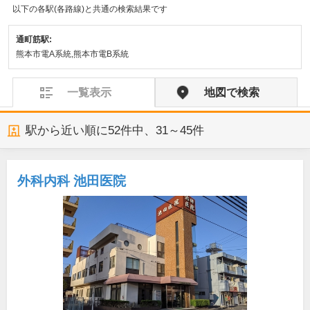
以下の各駅(各路線)と共通の検索結果です
通町筋駅:
熊本市電A系統,熊本市電B系統
一覧表示
地図で検索
駅から近い順に
52
件中、
31～45件
外科内科 池田医院