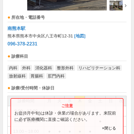
所在地・電話番号
南熊本駅
熊本県熊本市中央区八王寺町12-31
[地図]
096-378-2231
診療科目
内科
外科
消化器科
整形外科
リハビリテーション科
放射線科
胃腸科
肛門内科
診療/受付時間・休診日
診療時間
月
火
水
木
金
土
日
祝
9:00～12:00
●
●
●
●
●
お盆(8月中旬)は休診・休業の場合があります。来院前
に必ず医療機関に直接ご確認ください。
9:00～13:00
●
×閉じる
13:00～18:00
●
●
●
●
●