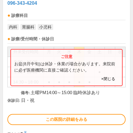
096-343-4204
診療科目
内科
胃腸科
小児科
診療/受付時間・休診日
外来受付時間
月
火
水
木
金
土
日
祝
9:00～13:00
●
●
●
●
●
お盆(8月中旬)は休診・休業の場合があります。来院前
に必ず医療機関に直接ご確認ください。
9:00～15:00
●
×閉じる
14:30～18:00
●
●
●
●
●
土曜PM14:00～15:00 臨時休診あり
備考:
日・祝
休診日:
この医院の詳細をみる
※