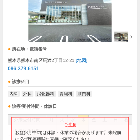
所在地・電話番号
熊本県熊本市南区馬渡2丁目12-21
[地図]
096-379-6151
診療科目
内科
外科
消化器科
胃腸科
肛門科
診療/受付時間・休診日
外来受付時間
月
火
水
木
金
土
日
祝
8:00～13:00
●
●
●
●
●
●
お盆(8月中旬)は休診・休業の場合があります。来院前
に必ず医療機関に直接ご確認ください。