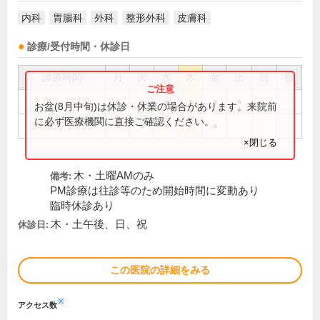
内科
胃腸科
外科
整形外科
皮膚科
診療/受付時間・休診日
診療時間
月
火
水
木
金
土
日
祝
9:00～13:00
●
●
●
●
●
●
お盆(8月中旬)は休診・休業の場合があります。来院前
に必ず医療機関に直接ご確認ください。
14:00～18:00
●
●
●
●
×閉じる
木・土曜AMのみ
備考:
PM診療は往診等のため開始時間に変動あり
臨時休診あり
木・土午後、日、祝
休診日:
この医院の詳細をみる
※
アクセス数