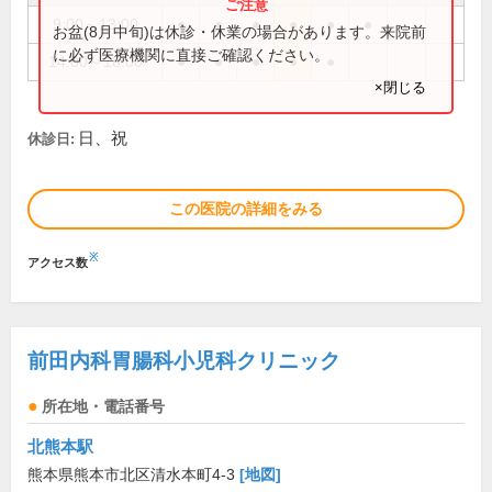
9:00～13:00
●
●
●
●
●
●
お盆(8月中旬)は休診・休業の場合があります。来院前
に必ず医療機関に直接ご確認ください。
14:00～18:00
●
●
●
●
●
×閉じる
日、祝
休診日:
この医院の詳細をみる
※
アクセス数
前田内科胃腸科小児科クリニック
所在地・電話番号
北熊本駅
熊本県熊本市北区清水本町4-3
[地図]