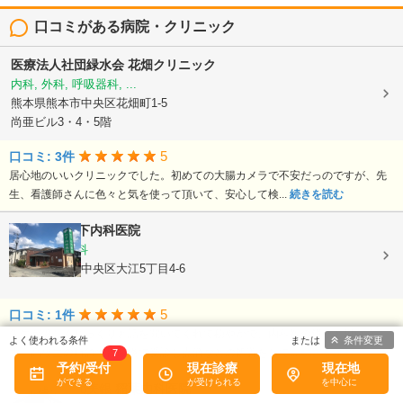
口コミがある病院・クリニック
医療法人社団緑水会
花畑クリニック
内科, 外科, 呼吸器科, ...
熊本県熊本市中央区花畑町1-5
尚亜ビル3・4・5階
5
口コミ: 3件
居心地のいいクリニックでした。初めての大腸カメラで不安だっのですが、先
生、看護師さんに色々と気を使って頂いて、安心して検...
続きを読む
医療法人
竹下内科医院
内科, 胃腸内科
熊本県熊本市中央区大江5丁目4-6
5
口コミ: 1件
先生が優しくじっくりと話を聞いてくれて穏やかで、内科医の鏡だと思いま
条件変更
す。高校生の時急性胃腸炎で受診し点滴などの処置をして...
続きを読む
7
予約/受付
現在診療
現在地
医療法人社団美銀
稲葉内科医院