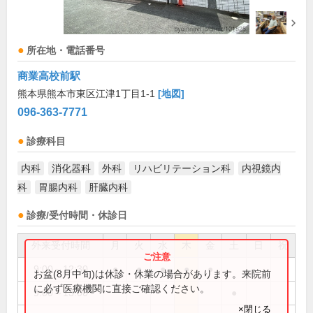
所在地・電話番号
商業高校前駅
熊本県熊本市東区江津1丁目1-1
[地図]
096-363-7771
診療科目
内科
消化器科
外科
リハビリテーション科
内視鏡内
科
胃腸内科
肝臓内科
診療/受付時間・休診日
外来受付時間
月
火
水
木
金
土
日
祝
9:00～12:30
●
●
●
●
●
お盆(8月中旬)は休診・休業の場合があります。来院前
に必ず医療機関に直接ご確認ください。
9:00～13:00
●
×閉じる