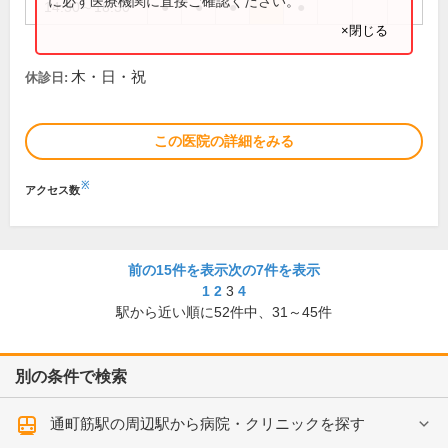
に必ず医療機関に直接ご確認ください。
14:30～18:30
●
●
●
●
×閉じる
木・日・祝
休診日:
この医院の詳細をみる
※
アクセス数
前の15件を表示
次の7件を表示
1
2
3
4
駅から近い順に
52
件中、
31～45件
別の条件で検索
通町筋駅の周辺駅から病院・クリニックを探す