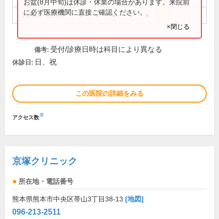
お盆(8月中旬)は休診・休業の場合があります。来院前
に必ず医療機関に直接ご確認ください。
14:30～18:00
●
●
●
●
●
×閉じる
受付/診療日時は科目により異なる
備考:
日、祝
休診日:
この医院の詳細をみる
※
アクセス数
京塚クリニック
所在地・電話番号
熊本県熊本市中央区帯山3丁目38-13
[地図]
096-213-2511