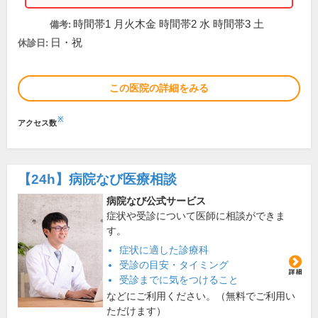
時間帯1 月火木金 時間帯2 水 時間帯3 土
備考:
日・祝
休診日:
この医院の詳細をみる
※
アクセス数
【24h】
病院なび医療相談
病院なび公式サービス
症状や受診について医師に相談ができま
す。
症状に適した診療科
受診の目安・タイミング
受診までに気をつけること
などにご利用ください。（無料でご利用い
ただけます）