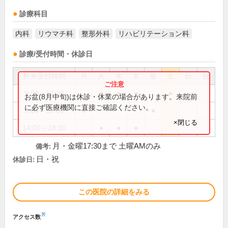
診療科目
内科
リウマチ科
整形外科
リハビリテーション科
診療/受付時間・休診日
外来受付時間
月
火
水
木
金
土
日
祝
9:00～12:30
●
●
●
●
お盆(8月中旬)は休診・休業の場合があります。来院前
に必ず医療機関に直接ご確認ください。
9:00～17:30
●
●
×閉じる
14:00～18:30
●
●
●
月・金曜17:30まで 土曜AMのみ
備考:
日・祝
休診日:
この医院の詳細をみる
※
アクセス数