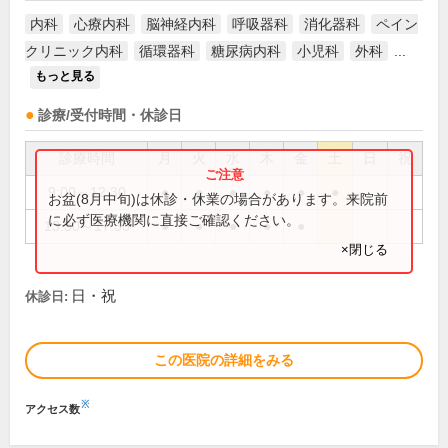
内科
心療内科
脳神経内科
呼吸器科
消化器科
ペイン
クリニック内科
循環器科
糖尿病内科
小児科
外科
...
もっと見る
診療/受付時間・休診日
診療時間
月
火
水
木
金
土
日
祝
9:00～12:30
●
●
●
●
●
●
お盆(8月中旬)は休診・休業の場合があります。来院前
に必ず医療機関に直接ご確認ください。
13:30～17:30
●
●
●
●
●
×閉じる
日・祝
休診日:
この医院の詳細をみる
※
アクセス数