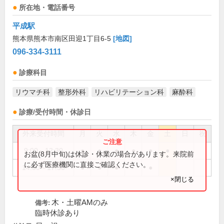
所在地・電話番号
平成駅
熊本県熊本市南区田迎1丁目6-5
[地図]
096-334-3111
診療科目
リウマチ科
整形外科
リハビリテーション科
麻酔科
診療/受付時間・休診日
外来受付時間
月
火
水
木
金
土
日
祝
9:00～12:30
●
●
●
●
●
●
お盆(8月中旬)は休診・休業の場合があります。来院前
に必ず医療機関に直接ご確認ください。
14:00～17:30
●
●
●
●
×閉じる
木・土曜AMのみ
備考:
臨時休診あり