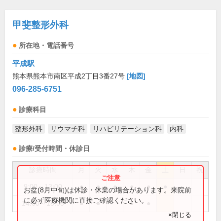
甲斐整形外科
所在地・電話番号
平成駅
熊本県熊本市南区平成2丁目3番27号
[地図]
096-285-6751
診療科目
整形外科
リウマチ科
リハビリテーション科
内科
診療/受付時間・休診日
診療時間
月
火
水
木
金
土
日
祝
9:00～13:00
●
●
●
●
●
●
お盆(8月中旬)は休診・休業の場合があります。来院前
に必ず医療機関に直接ご確認ください。
14:00～18:00
●
●
●
●
×閉じる