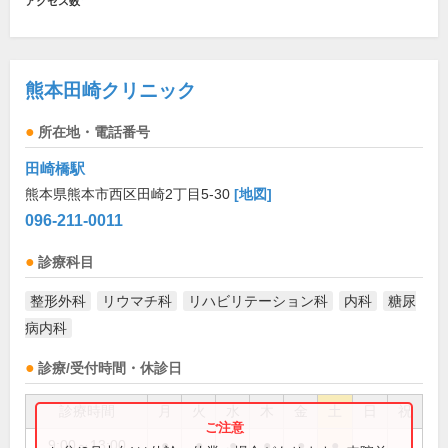
アクセス数
熊本田崎クリニック
所在地・電話番号
田崎橋駅
熊本県熊本市西区田崎2丁目5-30
[地図]
096-211-0011
診療科目
整形外科
リウマチ科
リハビリテーション科
内科
糖尿
病内科
診療/受付時間・休診日
診療時間
月
火
水
木
金
土
日
祝
9:00～13:00
●
●
●
●
●
●