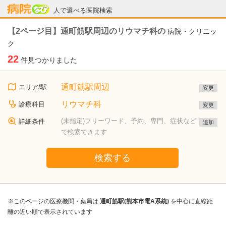
病院なび
人で選べる医院検索
【2ページ目】通町筋駅周辺のリウマチ科の
病院・クリニッ
ク
22
件見つかりました
通町筋駅周辺
エリア/駅
変更
リウマチ科
診療科目
変更
(未指定)フリーワード、予約、専門、症状など
詳細条件
追加
で検索できます
検索する
※このページの医療機関・薬局は
通町筋駅(熊本市電A系統)
を中心に直線距
離の近い順で表示されています