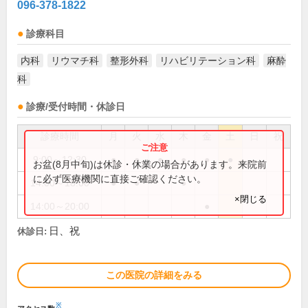
096-378-1822
診療科目
内科
リウマチ科
整形外科
リハビリテーション科
麻酔
科
診療/受付時間・休診日
診療時間
月
火
水
木
金
土
日
祝
9:00～12:30
●
●
●
●
●
●
お盆(8月中旬)は休診・休業の場合があります。来院前
に必ず医療機関に直接ご確認ください。
14:00～18:00
●
●
●
×閉じる
14:00～20:00
●
日、祝
休診日:
この医院の詳細をみる
※