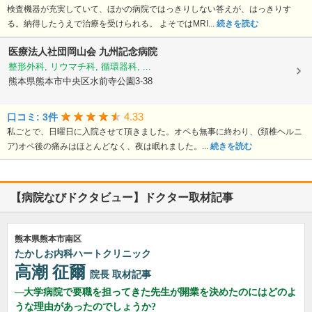
検査機器が充実していて、ほかの病院ではっきりしない答えが、はっきりす
る。納得したうえで治療を受けられる。 よそではMRI...
続きを読む
医療法人社団岡山会
九州記念病院
整形外科, リウマチ科, 循環器科, ...
熊本県熊本市中央区水前寺公園3-38
4.33
口コミ: 3件
私ごとで、日曜日に入院させて頂きました。オペも無事に終わり、(頚椎ヘルニ
ア)オペ後の痛みはほとんどなく、夜は眠れました。...
続きを読む
【病院なびドクタビュー】ドクター取材記事
熊本県熊本市南区
たかしお内科ハートクリニック
高潮 征爾
院長
取材記事
大学病院で要職を担ってきた先生が開業を決めたのにはどのよ
うな理由があったのでしょうか?