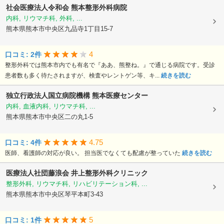
社会医療法人令和会
熊本整形外科病院
内科, リウマチ科, 外科, ...
熊本県熊本市中央区九品寺1丁目15-7
4
口コミ: 2件
整形外科では熊本市内でも有名で『ああ、熊整ね。』で通じる病院です。受診
患者数も多く待たされますが、検査やレントゲン等、キ...
続きを読む
独立行政法人国立病院機構
熊本医療センター
内科, 血液内科, リウマチ科, ...
熊本県熊本市中央区二の丸1-5
4.75
口コミ: 4件
医師、看護師の対応が良い。 担当医でなくても配慮が整っていた
続きを読む
医療法人社団藤浪会
井上整形外科クリニック
整形外科, リウマチ科, リハビリテーション科, ...
熊本県熊本市中央区琴平本町3-43
5
口コミ: 1件