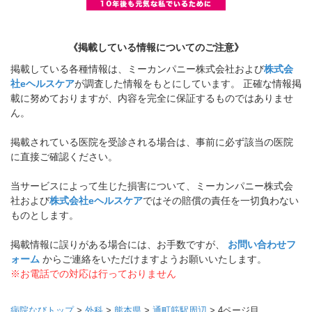
《掲載している情報についてのご注意》
掲載している各種情報は、ミーカンパニー株式会社および
株式会
社eヘルスケア
が調査した情報をもとにしています。 正確な情報掲
載に努めておりますが、内容を完全に保証するものではありませ
ん。
掲載されている医院を受診される場合は、事前に必ず該当の医院
に直接ご確認ください。
当サービスによって生じた損害について、ミーカンパニー株式会
社および
株式会社eヘルスケア
ではその賠償の責任を一切負わない
ものとします。
掲載情報に誤りがある場合には、お手数ですが、
お問い合わせフ
ォーム
からご連絡をいただけますようお願いいたします。
※お電話での対応は行っておりません
病院なびトップ
>
外科
>
熊本県
>
通町筋駅周辺
>
4ページ目