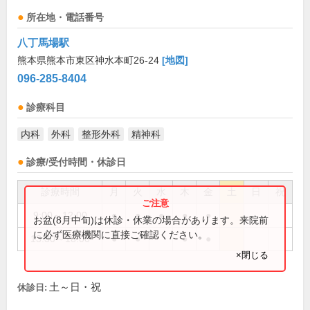
所在地・電話番号
八丁馬場駅
熊本県熊本市東区神水本町26-24
[地図]
096-285-8404
診療科目
内科
外科
整形外科
精神科
診療/受付時間・休診日
診療時間
月
火
水
木
金
土
日
祝
9:00～12:00
●
●
●
●
●
お盆(8月中旬)は休診・休業の場合があります。来院前
に必ず医療機関に直接ご確認ください。
13:30～18:00
●
●
●
●
×閉じる
土～日・祝
休診日: