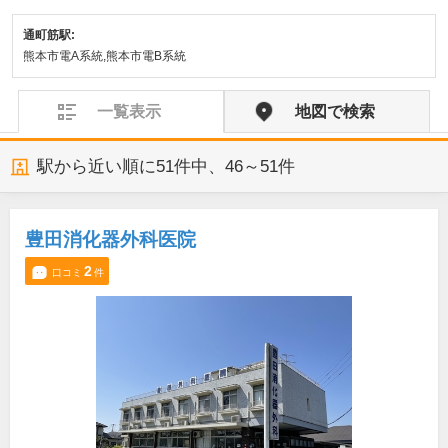
通町筋駅:
熊本市電A系統,熊本市電B系統
一覧表示
地図で検索
駅から近い順に
51
件中、
46～51件
豊田消化器外科医院
2
口コミ
件