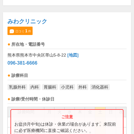
みわクリニック
1
口コミ
件
所在地・電話番号
熊本県熊本市中央区帯山5-8-22
[地図]
096-381-6666
診療科目
乳腺外科
内科
胃腸科
小児科
外科
消化器科
診療/受付時間・休診日
診療時間
月
火
水
木
金
土
日
祝
9:00～12:30
●
●
●
●
●
お盆(8月中旬)は休診・休業の場合があります。来院前
に必ず医療機関に直接ご確認ください。
14:00～17:00
●
●
●
●