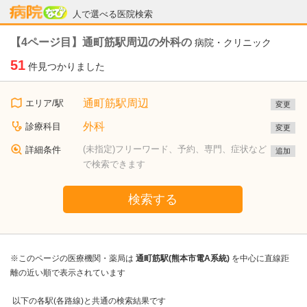
病院なび
人で選べる医院検索
【4ページ目】通町筋駅周辺の外科の
病院・クリニック
51
件見つかりました
通町筋駅周辺
エリア/駅
変更
外科
診療科目
変更
(未指定)フリーワード、予約、専門、症状など
詳細条件
追加
で検索できます
検索する
※このページの医療機関・薬局は
通町筋駅(熊本市電A系統)
を中心に直線距
離の近い順で表示されています
以下の各駅(各路線)と共通の検索結果です