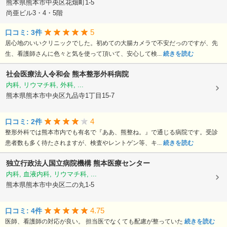
熊本県熊本市中央区花畑町1-5
尚亜ビル3・4・5階
5
口コミ: 3件
居心地のいいクリニックでした。初めての大腸カメラで不安だっのですが、先
生、看護師さんに色々と気を使って頂いて、安心して検...
続きを読む
社会医療法人令和会
熊本整形外科病院
内科, リウマチ科, 外科, ...
熊本県熊本市中央区九品寺1丁目15-7
4
口コミ: 2件
整形外科では熊本市内でも有名で『ああ、熊整ね。』で通じる病院です。受診
患者数も多く待たされますが、検査やレントゲン等、キ...
続きを読む
独立行政法人国立病院機構
熊本医療センター
内科, 血液内科, リウマチ科, ...
熊本県熊本市中央区二の丸1-5
4.75
口コミ: 4件
医師、看護師の対応が良い。 担当医でなくても配慮が整っていた
続きを読む