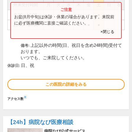
外来受付時間
月
火
水
木
金
土
日
祝
8:30～12:00
●
●
●
●
●
●
お盆(8月中旬)は休診・休業の場合があります。来院前
に必ず医療機関に直接ご確認ください。
13:30～17:30
●
●
●
●
●
●
×閉じる
上記以外の時間(日、祝日を含め24時間)受付て
備考:
おります。
いつでも、ご来院してください。
日、祝
休診日:
この医院の詳細をみる
※
アクセス数
【24h】
病院なび医療相談
病院なび公式サービス