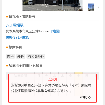
所在地・電話番号
八丁馬場駅
熊本県熊本市東区江津1-30-20
[地図]
096-371-4835
診療科目
内科
外科
消化器外科
診療/受付時間・休診日
診療時間
月
火
水
木
金
土
日
祝
9:00～12:30
●
●
●
●
●
●
お盆(8月中旬)は休診・休業の場合があります。来院前
に必ず医療機関に直接ご確認ください。
14:00～18:00
●
●
●
●
●
×閉じる