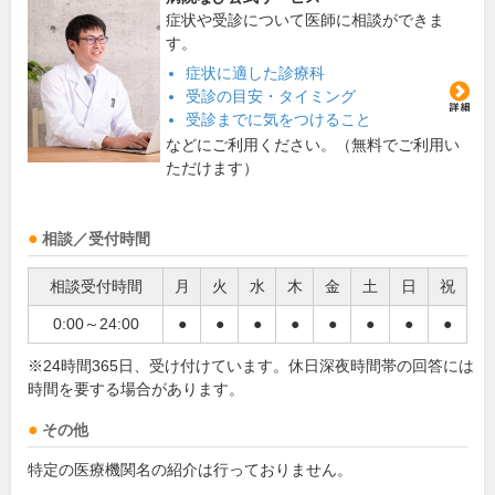
症状や受診について医師に相談ができま
す。
症状に適した診療科
受診の目安・タイミング
受診までに気をつけること
などにご利用ください。（無料でご利用い
ただけます）
相談／受付時間
相談受付時間
月
火
水
木
金
土
日
祝
0:00～24:00
●
●
●
●
●
●
●
●
※24時間365日、受け付けています。休日深夜時間帯の回答には
時間を要する場合があります。
その他
特定の医療機関名の紹介は行っておりません。