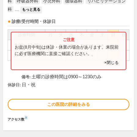
科
呼吸器外科
小児外科
循環器科
リハビリテーション
科
...
もっと見る
診療/受付時間・休診日
診療時間
月
火
水
木
金
土
日
祝
9:00～12:30
●
●
●
●
●
●
お盆(8月中旬)は休診・休業の場合があります。来院前
に必ず医療機関に直接ご確認ください。
13:30～17:30
●
●
●
●
●
×閉じる
土曜の診療時間は0900～1230のみ
備考:
日・祝
休診日:
この医院の詳細をみる
※
アクセス数