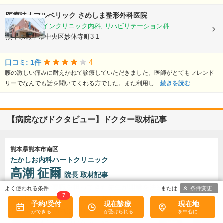
医療法人マルベリック
さめしま整形外科医院
整形外科, ペインクリニック内科, リハビリテーション科
熊本県熊本市中央区妙体寺町3-1
4
口コミ: 1件
腰の激しい痛みに耐えかねて診療していただきました。医師がとてもフレンド
リーでなんでも話を聞いてくれる方でした。また利用し...
続きを読む
【病院なびドクタビュー】ドクター取材記事
熊本県熊本市南区
たかしお内科ハートクリニック
高潮 征爾
院長
取材記事
大学病院で要職を担ってきた先生が開業を決めたのにはどのよ
条件変更
7
うな理由があったのでしょうか?
予約/受付
現在診療
現在地
心不全という病気は発症すると治
ることはなく、患者さんは生涯付