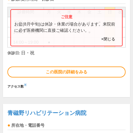
診療時間
月
火
水
木
金
土
日
祝
9:00～11:00
●
●
●
●
●
●
お盆(8月中旬)は休診・休業の場合があります。来院前
に必ず医療機関に直接ご確認ください。
14:00～17:00
●
●
●
×閉じる
14:00～19:00
●
日・祝
休診日:
この医院の詳細をみる
※
アクセス数
青磁野リハビリテーション病院
所在地・電話番号