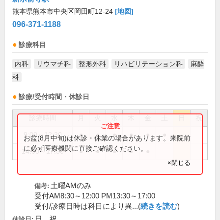
熊本県熊本市中央区岡田町12-24
[地図]
096-371-1188
診療科目
内科
リウマチ科
整形外科
リハビリテーション科
麻酔
科
診療/受付時間・休診日
診療時間
月
火
水
木
金
土
日
祝
9:00～12:30
●
●
●
●
●
●
お盆(8月中旬)は休診・休業の場合があります。来院前
に必ず医療機関に直接ご確認ください。
14:00～17:30
●
●
●
●
●
×閉じる
土曜AMのみ
備考:
受付AM8:30～12:00 PM13:30～17:00
受付/診療日時は科目により異...(
続きを読む
)
日、祝
休診日: