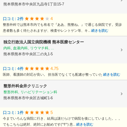
熊本県熊本市中央区九品寺1丁目15-7
4
口コミ: 2件
整形外科では熊本市内でも有名で『ああ、熊整ね。』で通じる病院です。受診
患者数も多く待たされますが、検査やレントゲン等、キ...
続きを読む
独立行政法人国立病院機構
熊本医療センター
内科, 血液内科, リウマチ科, ...
熊本県熊本市中央区二の丸1-5
4.75
口コミ: 4件
医師、看護師の対応が良い。 担当医でなくても配慮が整っていた
続きを読む
整形外科金井クリニック
整形外科, リハビリテーション科
熊本県熊本市中央区古城町1-6
5
口コミ: 1件
今までいろんな病院に行き、結局は謎だらけで病院を後にしていました。。。
でもこちらは絶対、絶対にお勧めです(^∇^) 患...
続きを読む