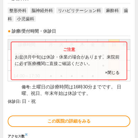
整形外科
脳神経外科
リハビリテーション科
麻酔科
歯
科
小児歯科
診療/受付時間・休診日
診療時間
月
火
水
木
金
土
日
祝
9:00～13:00
●
●
●
●
●
●
お盆(8月中旬)は休診・休業の場合があります。来院前
に必ず医療機関に直接ご確認ください。
14:00～16:30
●
×閉じる
14:00～17:30
●
●
●
●
●
土曜日の診療時間は16時30分までです。 日
備考:
曜、祝日、年末年始は休診です。
日・祝
休診日:
この医院の詳細をみる
※
アクセス数