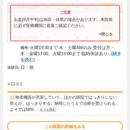
外来受付時間
月
火
水
木
金
土
日
祝
9:00～12:00
●
●
●
●
●
お盆(8月中旬)は休診・休業の場合があります。来院前
に必ず医療機関に直接ご確認ください。
9:00～19:30
●
×閉じる
14:00～17:30
●
●
●
火曜19:30まで 水・土曜AMのみ 受付は月・
備考:
木・金曜17:00、火曜19:00まで 臨時休診あり...(
続き
を読む
)
日・祝
休診日:
口コミ
検査機器が充実していて、ほかの病院ではっきりしない
答えが、はっきりする。納得したうえで治療を受けられる。
よそではMRI...
もっと読む
この医院の詳細をみる