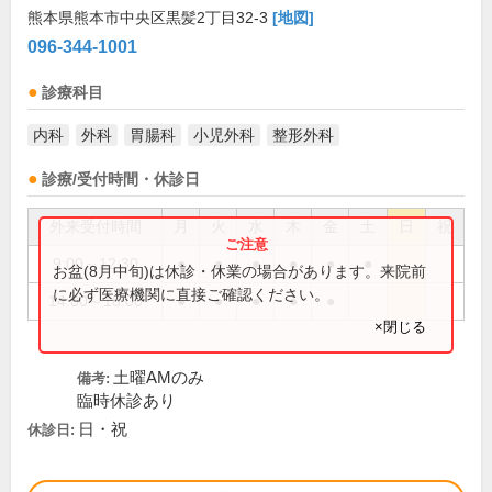
熊本県熊本市中央区黒髪2丁目32-3
[地図]
096-344-1001
診療科目
内科
外科
胃腸科
小児外科
整形外科
診療/受付時間・休診日
外来受付時間
月
火
水
木
金
土
日
祝
9:00～12:30
●
●
●
●
●
●
お盆(8月中旬)は休診・休業の場合があります。来院前
に必ず医療機関に直接ご確認ください。
14:00～18:00
●
●
●
●
●
×閉じる
土曜AMのみ
備考:
臨時休診あり
日・祝
休診日: