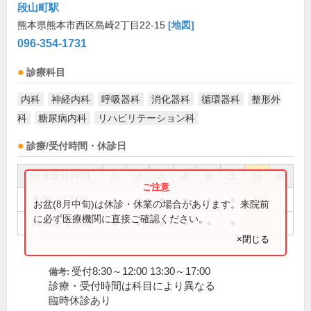
段山町駅
熊本県熊本市西区島崎2丁目22-15
[地図]
096-354-1731
診療科目
内科
神経内科
呼吸器科
消化器科
循環器科
整形外
科
糖尿病内科
リハビリテーション科
診療/受付時間・休診日
外来受付時間
月
火
水
木
金
土
日
祝
9:00～12:00
●
●
●
●
●
●
お盆(8月中旬)は休診・休業の場合があります。来院前
に必ず医療機関に直接ご確認ください。
14:00～17:00
●
●
●
●
●
●
×閉じる
受付8:30～12:00 13:30～17:00
備考:
診療・受付時間は科目により異なる
臨時休診あり