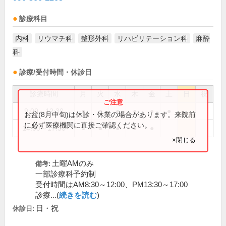
診療科目
内科
リウマチ科
整形外科
リハビリテーション科
麻酔
科
診療/受付時間・休診日
診療時間
月
火
水
木
金
土
日
祝
9:00～12:30
●
●
●
●
●
●
お盆(8月中旬)は休診・休業の場合があります。来院前
に必ず医療機関に直接ご確認ください。
14:00～17:30
●
●
●
●
●
×閉じる
土曜AMのみ
備考:
一部診療科予約制
受付時間はAM8:30～12:00、PM13:30～17:00
診療...(
続きを読む
)
日・祝
休診日: