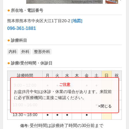
所在地・電話番号
熊本県熊本市中央区大江1丁目20-2
[地図]
096-361-1881
診療科目
内科
外科
整形外科
診療/受付時間・休診日
診療時間
月
火
水
木
金
土
日
祝
9:00～12:00
●
●
●
●
●
お盆(8月中旬)は休診・休業の場合があります。来院前
9:00～12:30
●
に必ず医療機関に直接ご確認ください。
13:00～16:00
●
×閉じる
13:30～18:00
●
●
●
●
受付時間は診療終了時間の30分前まで
備考: