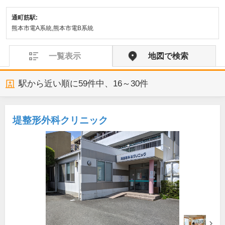
通町筋駅:
熊本市電A系統,熊本市電B系統
一覧表示
地図で検索
駅から近い順に
59
件中、
16～30件
堤整形外科クリニック