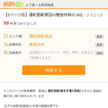
病院なび
人で選べる医院検索
【2ページ目】通町筋駅周辺の整形外科の
病院・クリニック
59
件見つかりました
通町筋駅周辺
エリア/駅
変更
整形外科
診療科目
変更
(未指定)フリーワード、予約、専門、症状など
詳細条件
追加
で検索できます
検索する
※このページの医療機関・薬局は
通町筋駅(熊本市電A系統)
を中心に直線距
離の近い順で表示されています
以下の各駅(各路線)と共通の検索結果です