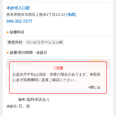
本妙寺入口駅
熊本県熊本市西区上熊本2丁目13-12
[地図]
096-352-7277
診療科目
整形外科
リハビリテーション科
診療/受付時間・休診日
外来受付時間
月
火
水
木
金
土
日
祝
9:00～13:00
●
●
●
●
●
●
お盆(8月中旬)は休診・休業の場合があります。来院前
に必ず医療機関に直接ご確認ください。
14:00～18:00
●
●
●
●
●
×閉じる
臨時休診あり
備考:
日、祝
休診日: