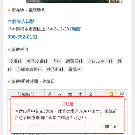
所在地・電話番号
本妙寺入口駅
熊本県熊本市西区上熊本2-12-28
[地図]
096-352-0131
診療科目
皮膚科
美容皮膚科
内科
循環器科
アレルギー科
外
科
心臓血管外科
整形外科
胃腸科
診療/受付時間・休診日
診療時間
月
火
水
木
金
土
日
祝
9:00～12:30
●
●
●
●
●
お盆(8月中旬)は休診・休業の場合があります。来院前
9:00～13:00
●
に必ず医療機関に直接ご確認ください。
14:00～18:00
●
●
×閉じる