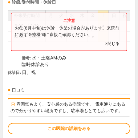
診療/受付時間・休診日
外来受付時間
月
火
水
木
金
土
日
祝
9:00～12:30
●
●
●
●
●
●
お盆(8月中旬)は休診・休業の場合があります。来院前
に必ず医療機関に直接ご確認ください。
13:30～18:00
●
●
●
●
×閉じる
水・土曜AMのみ
備考:
臨時休診あり
日、祝
休診日:
口コミ
雰囲気もよく、安心感のある病院です。 電車通りにある
ので分かりやすい場所ですし、駐車場もとても広いです。
この医院の詳細をみる