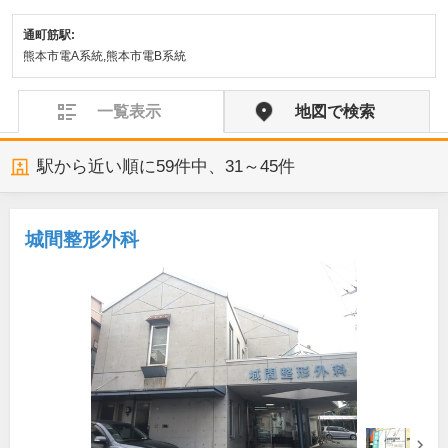
通町筋駅:
熊本市電A系統,熊本市電B系統
一覧表示
地図で検索
駅から近い順に
59
件中、
31～45件
城間整形外科