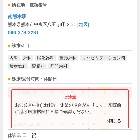
所在地・電話番号
南熊本駅
熊本県熊本市中央区八王寺町12-31
[地図]
096-378-2231
診療科目
内科
外科
消化器科
整形外科
リハビリテーション科
放射線科
胃腸科
肛門内科
診療/受付時間・休診日
診療時間
月
火
水
木
金
土
日
祝
9:00～12:00
●
●
●
●
●
お盆(8月中旬)は休診・休業の場合があります。来院前
に必ず医療機関に直接ご確認ください。
9:00～13:00
●
×閉じる
13:00～18:00
●
●
●
●
●
日、祝
休診日: