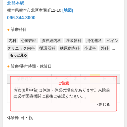
北熊本駅
熊本県熊本市北区室園町12-10
[地図]
096-344-3000
診療科目
内科
心療内科
脳神経内科
呼吸器科
消化器科
ペイン
クリニック内科
循環器科
糖尿病内科
小児科
外科
...
もっと見る
診療/受付時間・休診日
診療時間
月
火
水
木
金
土
日
祝
9:00～12:30
●
●
●
●
●
●
お盆(8月中旬)は休診・休業の場合があります。来院前
に必ず医療機関に直接ご確認ください。
13:30～17:30
●
●
●
●
●
×閉じる
日・祝
休診日: