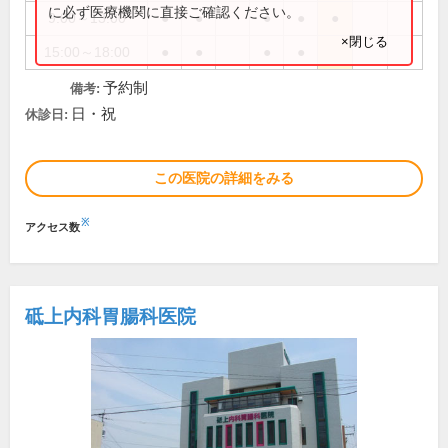
に必ず医療機関に直接ご確認ください。
9:00～13:00
●
●
●
●
●
×閉じる
15:00～18:00
●
●
●
●
予約制
備考:
日・祝
休診日:
この医院の詳細をみる
※
アクセス数
砥上内科胃腸科医院