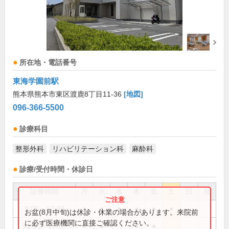
所在地・電話番号
東海学園前駅
熊本県熊本市東区渡鹿8丁目11-36
[地図]
096-366-5500
診療科目
整形外科
リハビリテーション科
麻酔科
診療/受付時間・休診日
診療時間
月
火
水
木
金
土
日
祝
9:00～12:30
●
●
●
●
●
●
お盆(8月中旬)は休診・休業の場合があります。来院前
に必ず医療機関に直接ご確認ください。
14:00～17:30
●
●
●
●