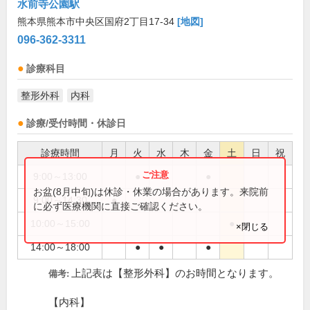
水前寺公園駅
熊本県熊本市中央区国府2丁目17-34
[地図]
096-362-3311
診療科目
整形外科
内科
診療/受付時間・休診日
診療時間
月
火
水
木
金
土
日
祝
9:00～13:00
●
●
●
お盆(8月中旬)は休診・休業の場合があります。来院前
9:00～14:30
●
に必ず医療機関に直接ご確認ください。
10:00～15:00
●
×閉じる
14:00～18:00
●
●
●
上記表は【整形外科】のお時間となります。
備考:
【内科】