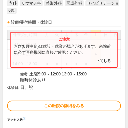
内科
リウマチ科
整形外科
形成外科
リハビリテーショ
ン科
診療/受付時間・休診日
外来受付時間
月
火
水
木
金
土
日
祝
9:00～12:30
●
●
●
●
●
お盆(8月中旬)は休診・休業の場合があります。来院前
に必ず医療機関に直接ご確認ください。
9:00～15:00
●
×閉じる
14:00～18:00
●
●
●
●
●
土曜9:00～12:00 13:00～15:00
備考:
臨時休診あり
日、祝
休診日:
この医院の詳細をみる
※
アクセス数