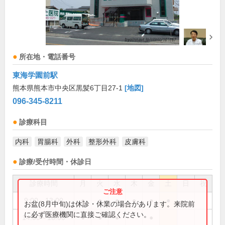
所在地・電話番号
東海学園前駅
熊本県熊本市中央区黒髪6丁目27-1
[地図]
096-345-8211
診療科目
内科
胃腸科
外科
整形外科
皮膚科
診療/受付時間・休診日
診療時間
月
火
水
木
金
土
日
祝
9:00～13:00
●
●
●
●
●
●
お盆(8月中旬)は休診・休業の場合があります。来院前
に必ず医療機関に直接ご確認ください。
14:00～18:00
●
●
●
●