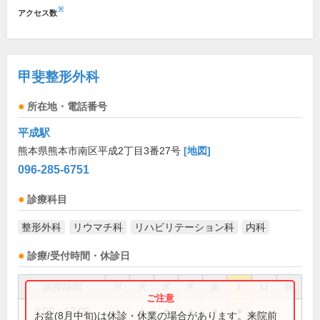
※
アクセス数
甲斐整形外科
所在地・電話番号
平成駅
熊本県熊本市南区平成2丁目3番27号
[地図]
096-285-6751
診療科目
整形外科
リウマチ科
リハビリテーション科
内科
診療/受付時間・休診日
診療時間
月
火
水
木
金
土
日
祝
9:00～13:00
●
●
●
●
●
●
お盆(8月中旬)は休診・休業の場合があります。来院前