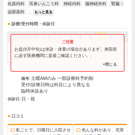
化器内科
耳鼻いんこう科
神経内科
脳神経外科
腎臓・
泌尿器科
...
もっと見る
診療/受付時間・休診日
外来受付時間
月
火
水
木
金
土
日
祝
8:30～12:30
●
●
●
●
●
●
お盆(8月中旬)は休診・休業の場合があります。来院前
に必ず医療機関に直接ご確認ください。
13:30～17:00
●
●
●
●
●
×閉じる
土曜AMのみ 一部診療科予約制
備考:
受付/診療日時は科目により異なる
臨時休診あり
日・祝
休診日:
口コミ
私ごとで、日曜日に入院させ
色んな科があり、充実