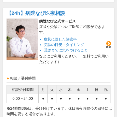
【24h】
病院なび医療相談
病院なび公式サービス
症状や受診について医師に相談ができま
す。
症状に適した診療科
受診の目安・タイミング
受診までに気をつけること
などにご利用ください。（無料でご利用い
ただけます）
相談／受付時間
相談受付時間
月
火
水
木
金
土
日
祝
0:00～24:00
●
●
●
●
●
●
●
●
※24時間365日、受け付けています。休日深夜時間帯の回答には
時間を要する場合があります。