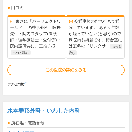
口コミ
まさに「パーフェクトワ
交通事故のむち打ちで通
ールド!」の整形外科。院長
院しています。 あまり年数
先生・院内スタッフ(看護
が経っていない(と思う)ので
師・理学療法士・受付係)・
病院内も綺麗です。待合室に
院内設備共に、三拍子揃...
は無料のドリンクサ...
もっと
もっと読む
読む
この医院の詳細をみる
※
アクセス数
水本整形外科・いわした内科
所在地・電話番号