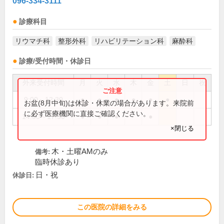
096-334-3111
診療科目
リウマチ科
整形外科
リハビリテーション科
麻酔科
診療/受付時間・休診日
外来受付時間
月
火
水
木
金
土
日
祝
9:00～12:30
●
●
●
●
●
●
お盆(8月中旬)は休診・休業の場合があります。来院前
に必ず医療機関に直接ご確認ください。
14:00～17:30
●
●
●
●
×閉じる
木・土曜AMのみ
備考:
臨時休診あり
日・祝
休診日:
この医院の詳細をみる