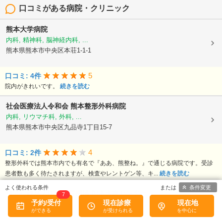
口コミがある病院・クリニック
熊本大学病院
内科, 精神科, 脳神経内科, ...
熊本県熊本市中央区本荘1-1-1
5
口コミ: 4件
院内がきれいです。
続きを読む
社会医療法人令和会
熊本整形外科病院
内科, リウマチ科, 外科, ...
熊本県熊本市中央区九品寺1丁目15-7
4
口コミ: 2件
整形外科では熊本市内でも有名で『ああ、熊整ね。』で通じる病院です。受診
患者数も多く待たされますが、検査やレントゲン等、キ...
続きを読む
条件変更
独立行政法人国立病院機構
熊本医療センター
7
予約/受付
現在診療
現在地
内科, 血液内科, リウマチ科, ...
熊本県熊本市中央区二の丸1-5