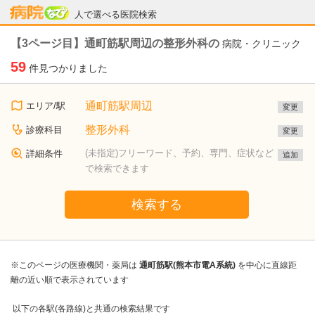
病院なび
人で選べる医院検索
【3ページ目】通町筋駅周辺の整形外科の
病院・クリニック
59
件見つかりました
通町筋駅周辺
エリア/駅
変更
整形外科
診療科目
変更
(未指定)フリーワード、予約、専門、症状など
詳細条件
追加
で検索できます
検索する
※このページの医療機関・薬局は
通町筋駅(熊本市電A系統)
を中心に直線距
離の近い順で表示されています
以下の各駅(各路線)と共通の検索結果です