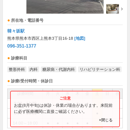
所在地・電話番号
韓々坂駅
熊本県熊本市西区上熊本3丁目16-18
[地図]
096-351-1377
診療科目
整形外科
内科
糖尿病・代謝内科
リハビリテーション科
診療/受付時間・休診日
診療時間
月
火
水
木
金
土
日
祝
9:00～12:30
●
●
●
●
●
お盆(8月中旬)は休診・休業の場合があります。来院前
に必ず医療機関に直接ご確認ください。
9:00～13:00
●
×閉じる
14:00～18:00
●
●
●
●
●