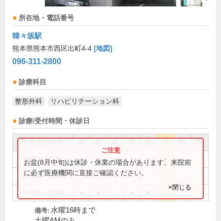
所在地・電話番号
韓々坂駅
熊本県熊本市西区出町4-4
[地図]
096-311-2800
診療科目
整形外科
リハビリテーション科
診療/受付時間・休診日
外来受付時間
月
火
水
木
金
土
日
祝
9:00～12:00
●
●
●
●
●
●
お盆(8月中旬)は休診・休業の場合があります。来院前
に必ず医療機関に直接ご確認ください。
14:00～16:00
●
×閉じる
14:00～17:45
●
●
●
●
水曜16時まで
備考:
土曜AMのみ