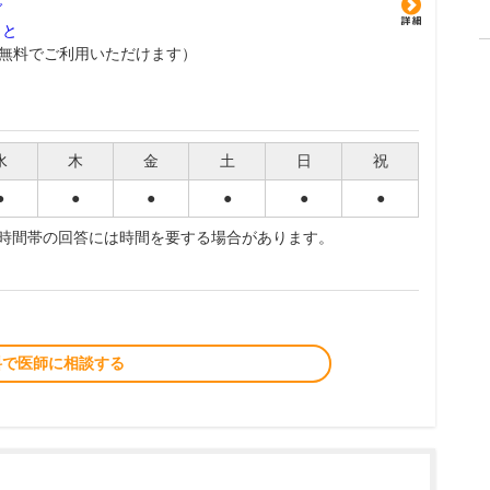
グ
こと
無料でご利用いただけます）
水
木
金
土
日
祝
●
●
●
●
●
●
夜時間帯の回答には時間を要する場合があります。
料で医師に相談する