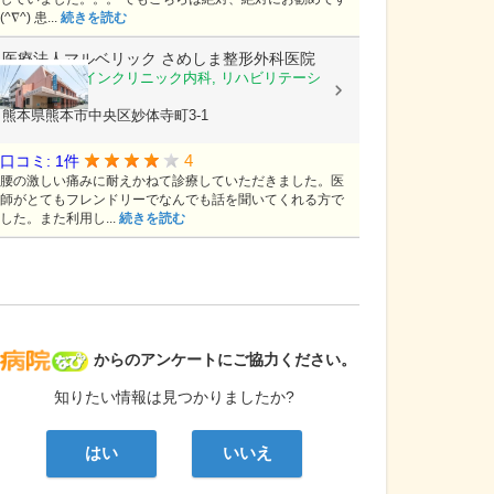
(^∇^) 患...
続きを読む
医療法人マルベリック
さめしま整形外科医院
整形外科, ペインクリニック内科, リハビリテーシ
ョン科
熊本県熊本市中央区妙体寺町3-1
4
口コミ: 1件
腰の激しい痛みに耐えかねて診療していただきました。医
師がとてもフレンドリーでなんでも話を聞いてくれる方で
した。また利用し...
続きを読む
病院なび
からのアンケートにご協力ください。
知りたい情報は見つかりましたか?
はい
いいえ