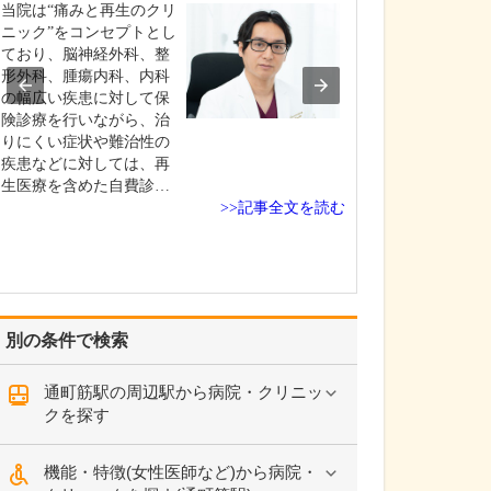
は、めずらしい
当院は“痛みと再生のクリ
へき地医療でさ
ニック”をコンセプトとし
病気やケガの診
ており、脳神経外科、整
り、さらに、形
形外科、腫瘍内科、内科
専門として手術
の幅広い疾患に対して保
数多く積み重ね
険診療を行いながら、治
総合内科専門医
りにくい症状や難治性の
科専門医を併せ
疾患などに対しては、再
広い診療科に対
生医療を含めた自費診…
>>記事全文を読む
のが、私の強み
所…
別の条件で検索
通町筋駅の周辺駅から病院・クリニッ
クを探す
機能・特徴(女性医師など)から病院・