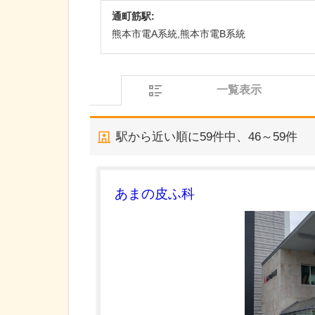
通町筋駅:
熊本市電A系統,熊本市電B系統
一覧表示
駅から近い順に
59
件中、
46～59件
あまの皮ふ科