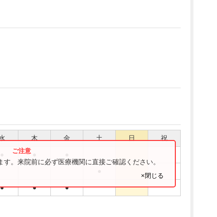
水
木
金
土
日
祝
●
●
●
ります。来院前に必ず医療機関に直接ご確認ください。
●
×閉じる
●
●
●