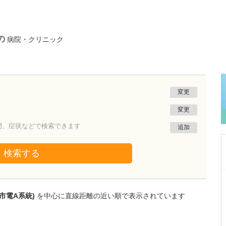
の
病院・クリニック
変更
変更
門、症状などで検索できます
追加
検索する
熊本県熊本市南区
たかしお内科ハートクリニック
市電A系統)
を中心に直線距離の近い順で表示されています
高潮 征爾
院長
取材記事
大学病院で要職を担ってきた先生が開業を決め