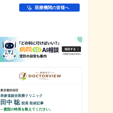
医療機関の皆様へ
医師(ドクター)の
東京都渋谷区
東京都調布市
表参道総合医療クリニック
飛田給プライマ
田中 聡
菱山 潤二
院長
取材記事
貴院の特長を教えてください。
「内科も診られ