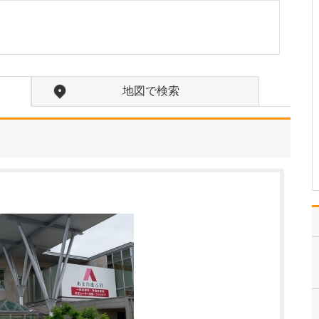
たのにはどのような理由があったのでしょうか?
心不全という病気は発症
すると治ることはなく、
患者さんは生涯付き合っ
ていかなくてはなりませ
ん。しかも、悪化と改善
地図で検索
を繰り返しながら病状は
だんだん悪くなっていき
ます。大学病院で後進の
育成に取り組みつつ、高
度…
>>記事全文を読む