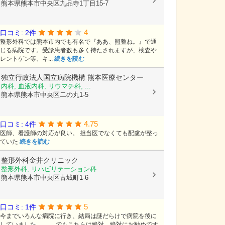
熊本県熊本市中央区九品寺1丁目15-7
4
口コミ: 2件
整形外科では熊本市内でも有名で『ああ、熊整ね。』で通
じる病院です。受診患者数も多く待たされますが、検査や
レントゲン等、キ...
続きを読む
独立行政法人国立病院機構
熊本医療センター
内科, 血液内科, リウマチ科, ...
熊本県熊本市中央区二の丸1-5
4.75
口コミ: 4件
医師、看護師の対応が良い。 担当医でなくても配慮が整っ
ていた
続きを読む
整形外科金井クリニック
整形外科, リハビリテーション科
熊本県熊本市中央区古城町1-6
5
口コミ: 1件
今までいろんな病院に行き、結局は謎だらけで病院を後に
していました。。。 でもこちらは絶対、絶対にお勧めです