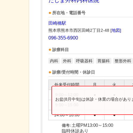
たしま外科内科医院
所在地・電話番号
田崎橋駅
熊本県熊本市西区田崎2丁目2-48
[地図]
096-355-6900
診療科目
内科
外科
呼吸器科
胃腸科
整形外科
診療/受付時間・休診日
外来受付時間
月
火
9:00～12:00
●
●
お盆(8月中旬)は休診・休業の場合があ
9:00～15:00
14:00～18:00
●
●
土曜PM13:00～15:00
備考:
臨時休診あり