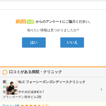
病院なび
からのアンケートにご協力ください。
知りたい情報は見つかりましたか?
はい
いいえ
口コミがある病院・クリニック
医療法人FSLC
フォーシーズンズレディースクリニック
婦人科
熊本県熊本市中央区城東町4-7
グランガーデン熊本ビル2階
4.71