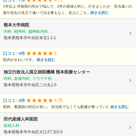
口コミ: 7件
1年以上 外陰部の痒みで悩んで、2件の産婦人科に、行きましたが、見当違いの
薬や先生の見立て違いで治る事もなく、友人にこち...
続きを読む
熊本大学病院
内科, 精神科, 脳神経内科, ...
熊本県熊本市中央区本荘1-1-1
5
口コミ: 4件
院内がきれいです。
続きを読む
独立行政法人国立病院機構
熊本医療センター
内科, 血液内科, リウマチ科, ...
熊本県熊本市中央区二の丸1-5
4.75
口コミ: 4件
医師、看護師の対応が良い。 担当医でなくても配慮が整っていた
続きを読む
田代産婦人科医院
産婦人科
熊本県熊本市中央区大江4丁目5-5