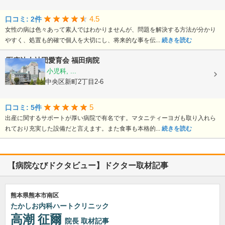
4.5
口コミ: 2件
女性の病は色々あって素人ではわかりませんが、問題を解決する方法が分かり
やすく、処置も的確で個人を大切にし、将来的な事を伝...
続きを読む
医療法人社団愛育会
福田病院
産科, 婦人科, 小児科, ...
熊本県熊本市中央区新町2丁目2-6
5
口コミ: 5件
出産に関するサポートが厚い病院で有名です。マタニティーヨガも取り入れら
れており充実した設備だと言えます。また食事も本格的...
続きを読む
【病院なびドクタビュー】ドクター取材記事
熊本県熊本市南区
たかしお内科ハートクリニック
高潮 征爾
院長
取材記事