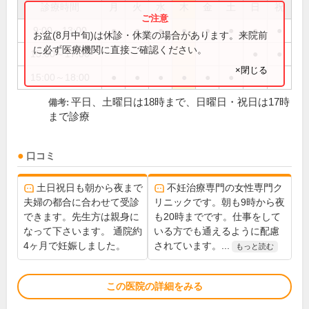
診療時間
月
火
水
木
金
土
日
祝
9:00～13:00
●
●
●
●
●
●
●
●
お盆(8月中旬)は休診・休業の場合があります。来院前
に必ず医療機関に直接ご確認ください。
15:00～17:00
●
●
×閉じる
15:00～18:00
●
●
●
●
●
●
平日、土曜日は18時まで、日曜日・祝日は17時
備考:
まで診療
口コミ
土日祝日も朝から夜まで
不妊治療専門の女性専門ク
夫婦の都合に合わせて受診
リニックです。朝も9時から夜
できます。先生方は親身に
も20時までです。仕事をして
なって下さいます。 通院約
いる方でも通えるように配慮
4ヶ月で妊娠しました。
されています。...
もっと読む
この医院の詳細をみる