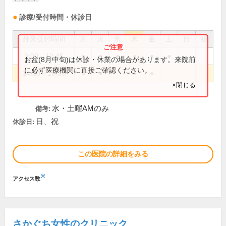
診療/受付時間・休診日
外来受付時間
月
火
水
木
金
土
日
祝
9:00～12:45
●
●
●
●
●
●
お盆(8月中旬)は休診・休業の場合があります。来院前
に必ず医療機関に直接ご確認ください。
14:30～18:30
●
●
●
●
×閉じる
水・土曜AMのみ
備考:
日、祝
休診日:
この医院の詳細をみる
※
アクセス数
さかぐち女性のクリニック