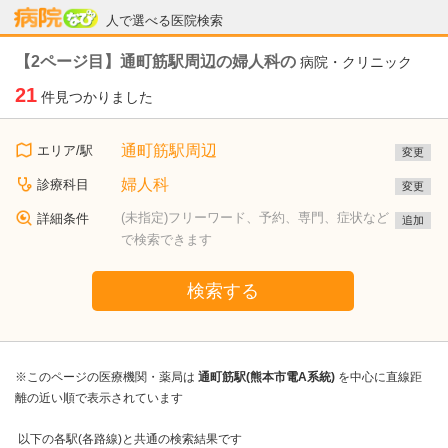
病院なび
人で選べる医院検索
【2ページ目】通町筋駅周辺の婦人科の
病院・クリニック
21
件見つかりました
通町筋駅周辺
エリア/駅
変更
婦人科
診療科目
変更
(未指定)フリーワード、予約、専門、症状など
詳細条件
追加
で検索できます
検索する
※このページの医療機関・薬局は
通町筋駅(熊本市電A系統)
を中心に直線距
離の近い順で表示されています
以下の各駅(各路線)と共通の検索結果です