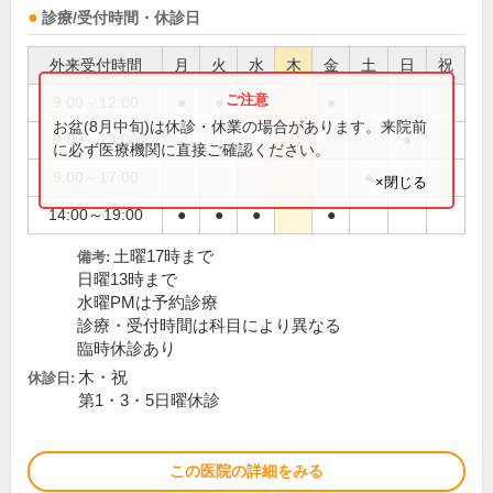
診療/受付時間・休診日
外来受付時間
月
火
水
木
金
土
日
祝
9:00～12:00
●
●
●
●
お盆(8月中旬)は休診・休業の場合があります。来院前
9:00～13:00
●
に必ず医療機関に直接ご確認ください。
9:00～17:00
●
×閉じる
14:00～19:00
●
●
●
●
土曜17時まで
備考:
日曜13時まで
水曜PMは予約診療
診療・受付時間は科目により異なる
臨時休診あり
木・祝
休診日:
第1・3・5日曜休診
この医院の詳細をみる