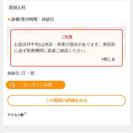
産婦人科
診療/受付時間・休診日
診療時間
月
火
水
木
金
土
日
祝
9:00～12:00
●
●
●
●
●
●
お盆(8月中旬)は休診・休業の場合があります。来院前
に必ず医療機関に直接ご確認ください。
14:00～18:00
●
●
●
●
×閉じる
日・祝
休診日:
オンライン診療
この医院の詳細をみる
※
アクセス数