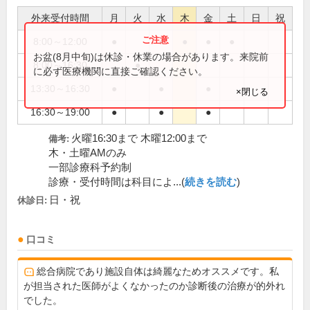
外来受付時間
月
火
水
木
金
土
日
祝
8:00～12:00
●
●
●
●
●
お盆(8月中旬)は休診・休業の場合があります。来院前
8:00～16:30
●
に必ず医療機関に直接ご確認ください。
13:30～16:30
●
●
●
×閉じる
16:30～19:00
●
●
●
火曜16:30まで 木曜12:00まで
備考:
木・土曜AMのみ
一部診療科予約制
診療・受付時間は科目によ...(
続きを読む
)
日・祝
休診日:
口コミ
総合病院であり施設自体は綺麗なためオススメです。私
が担当された医師がよくなかったのか診断後の治療が的外れ
でした。