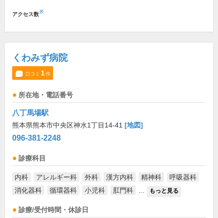
※
アクセス数
くわみず病院
1
口コミ
件
所在地・電話番号
八丁馬場駅
熊本県熊本市中央区神水1丁目14-41
[地図]
096-381-2248
診療科目
内科
アレルギー科
外科
漢方内科
精神科
呼吸器科
消化器科
循環器科
小児科
肛門科
...
もっと見る
診療/受付時間・休診日