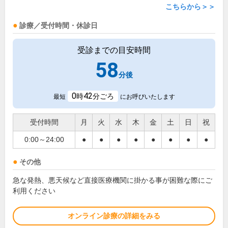
こちらから＞＞
診療／受付時間・休診日
受診までの目安時間
58
分後
0
42
時
分ごろ
最短
にお呼びいたします
受付時間
月
火
水
木
金
土
日
祝
0:00～24:00
●
●
●
●
●
●
●
●
その他
急な発熱、悪天候など直接医療機関に掛かる事が困難な際にご
利用ください
オンライン診療の詳細をみる