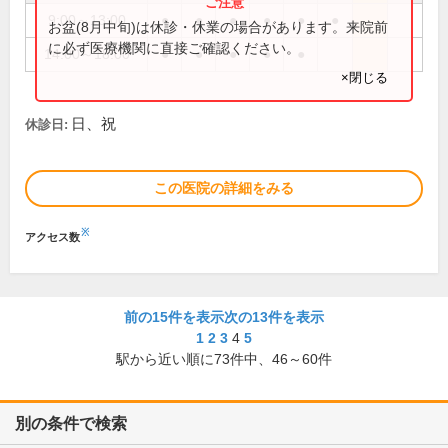
9:00～13:00
●
●
●
●
●
●
お盆(8月中旬)は休診・休業の場合があります。来院前
に必ず医療機関に直接ご確認ください。
14:00～18:00
●
●
●
●
●
×閉じる
日、祝
休診日:
この医院の詳細をみる
※
アクセス数
前の15件を表示
次の13件を表示
1
2
3
4
5
駅から近い順に
73
件中、
46～60件
別の条件で検索