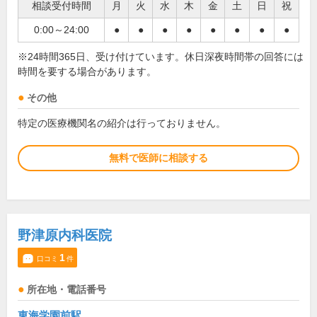
相談受付時間
月
火
水
木
金
土
日
祝
0:00～24:00
●
●
●
●
●
●
●
●
※24時間365日、受け付けています。休日深夜時間帯の回答には
時間を要する場合があります。
その他
特定の医療機関名の紹介は行っておりません。
無料で医師に相談する
野津原内科医院
1
口コミ
件
所在地・電話番号
東海学園前駅