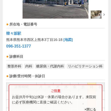
所在地・電話番号
韓々坂駅
熊本県熊本市西区上熊本3丁目16-18
[地図]
096-351-1377
診療科目
整形外科
内科
糖尿病・代謝内科
リハビリテーション科
診療/受付時間・休診日
診療時間
月
火
水
木
金
土
日
祝
9:00～12:30
●
●
●
●
●
お盆(8月中旬)は休診・休業の場合があります。来院前
に必ず医療機関に直接ご確認ください。
9:00～13:00
●
×閉じる