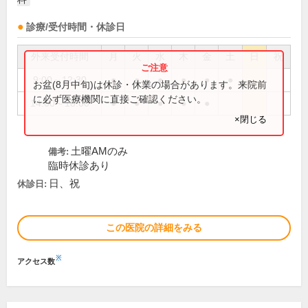
診療/受付時間・休診日
外来受付時間
月
火
水
木
金
土
日
祝
9:00～12:30
●
●
●
●
●
●
お盆(8月中旬)は休診・休業の場合があります。来院前
に必ず医療機関に直接ご確認ください。
14:00～18:00
●
●
●
●
●
×閉じる
土曜AMのみ
備考:
臨時休診あり
日、祝
休診日:
この医院の詳細をみる
※
アクセス数