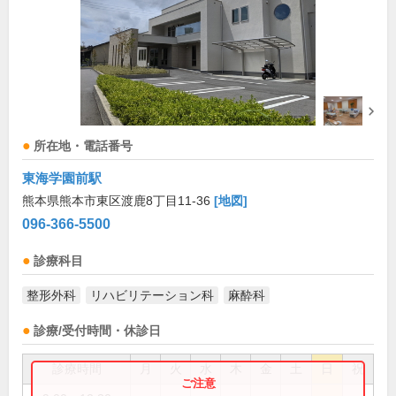
所在地・電話番号
東海学園前駅
熊本県熊本市東区渡鹿8丁目11-36
[地図]
096-366-5500
診療科目
整形外科
リハビリテーション科
麻酔科
診療/受付時間・休診日
診療時間
月
火
水
木
金
土
日
祝