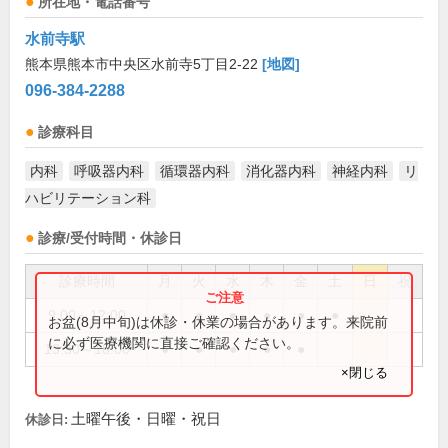
所在地・電話番号
水前寺駅
熊本県熊本市中央区水前寺5丁目2-22
[地図]
096-384-2288
診療科目
内科
呼吸器内科
循環器内科
消化器内科
神経内科
リ
ハビリテーション科
診療/受付時間・休診日
診療時間
月
火
水
木
金
土
日
祝
9:00～12:00
●
●
●
●
●
●
お盆(8月中旬)は休診・休業の場合があります。来院前
に必ず医療機関に直接ご確認ください。
13:30～18:00
●
●
●
●
●
×閉じる
土曜午後・日曜・祝日
休診日: