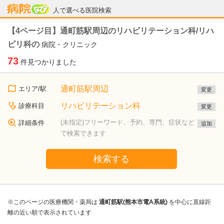
病院なび
人で選べる医院検索
【4ページ目】通町筋駅周辺のリハビリテーション科/リハ
ビリ科の
病院・クリニック
73
件見つかりました
通町筋駅周辺
エリア/駅
変更
リハビリテーション科
診療科目
変更
(未指定)フリーワード、予約、専門、症状など
詳細条件
追加
で検索できます
検索する
※このページの医療機関・薬局は
通町筋駅(熊本市電A系統)
を中心に直線距
離の近い順で表示されています