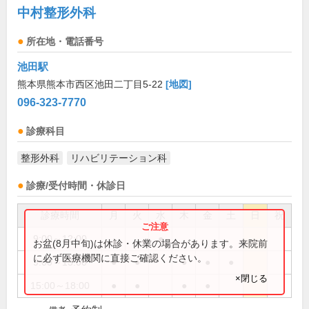
中村整形外科
所在地・電話番号
池田駅
熊本県熊本市西区池田二丁目5-22
[地図]
096-323-7770
診療科目
整形外科
リハビリテーション科
診療/受付時間・休診日
診療時間
月
火
水
木
金
土
日
祝
9:00～12:00
●
お盆(8月中旬)は休診・休業の場合があります。来院前
に必ず医療機関に直接ご確認ください。
9:00～13:00
●
●
●
●
●
×閉じる
15:00～18:00
●
●
●
●