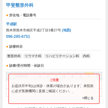
甲斐整形外科
所在地・電話番号
平成駅
熊本県熊本市南区平成2丁目3番27号
[地図]
096-285-6751
診療科目
整形外科
リウマチ科
リハビリテーション科
内科
診療/受付時間・休診日
診療時間
月
火
水
木
金
土
日
祝
9:00～13:00
●
●
●
●
●
●
お盆(8月中旬)は休診・休業の場合があります。来院前
に必ず医療機関に直接ご確認ください。
14:00～18:00
●
●
●
●
×閉じる