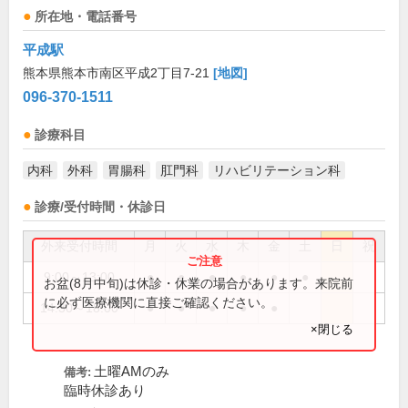
所在地・電話番号
平成駅
熊本県熊本市南区平成2丁目7-21
[地図]
096-370-1511
診療科目
内科
外科
胃腸科
肛門科
リハビリテーション科
診療/受付時間・休診日
外来受付時間
月
火
水
木
金
土
日
祝
9:00～13:00
●
●
●
●
●
●
お盆(8月中旬)は休診・休業の場合があります。来院前
に必ず医療機関に直接ご確認ください。
14:30～18:00
●
●
●
●
●
×閉じる
土曜AMのみ
備考:
臨時休診あり