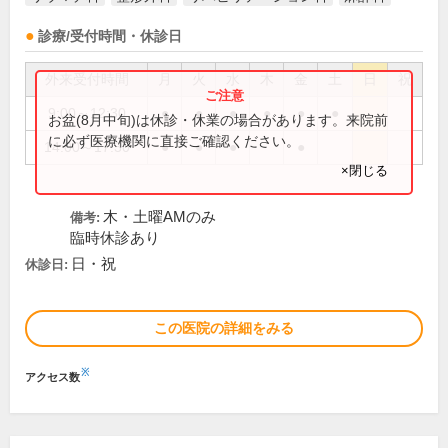
診療/受付時間・休診日
外来受付時間
月
火
水
木
金
土
日
祝
9:00～12:30
●
●
●
●
●
●
お盆(8月中旬)は休診・休業の場合があります。来院前
に必ず医療機関に直接ご確認ください。
14:00～17:30
●
●
●
●
×閉じる
木・土曜AMのみ
備考:
臨時休診あり
日・祝
休診日:
この医院の詳細をみる
※
アクセス数