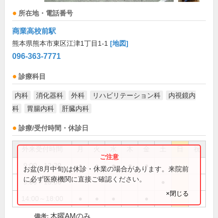
所在地・電話番号
商業高校前駅
熊本県熊本市東区江津1丁目1-1
[地図]
096-363-7771
診療科目
内科
消化器科
外科
リハビリテーション科
内視鏡内
科
胃腸内科
肝臓内科
診療/受付時間・休診日
外来受付時間
月
火
水
木
金
土
日
祝
9:00～12:30
●
●
●
●
●
お盆(8月中旬)は休診・休業の場合があります。来院前
に必ず医療機関に直接ご確認ください。
9:00～13:00
●
×閉じる
14:00～18:00
●
●
●
●
木曜AMのみ
備考: