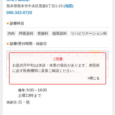
熊本県熊本市中央区黒髪6丁目1-23
[地図]
096-343-0720
診療科目
内科
呼吸器科
胃腸科
循環器科
リハビリテーション科
診療/受付時間・休診日
外来受付時間
月
火
水
木
金
土
日
祝
9:00～13:00
●
お盆(8月中旬)は休診・休業の場合があります。来院前
に必ず医療機関に直接ご確認ください。
9:00～18:00
●
●
●
●
●
×閉じる
9:00～18:00
備考:
土曜13時まで
日・祝
休診日: