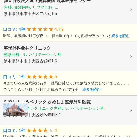
独立行政法人国立病院機構
熊本医療センター
内科, 血液内科, リウマチ科, ...
熊本県熊本市中央区二の丸1-5
4.75
口コミ: 4件
医師、看護師の対応が良い。 担当医でなくても配慮が整っていた
続きを読む
整形外科金井クリニック
整形外科, リハビリテーション科
熊本県熊本市中央区古城町1-6
5
口コミ: 1件
今までいろんな病院に行き、結局は謎だらけで病院を後にしていました。。。
でもこちらは絶対、絶対にお勧めです(^∇^) 患...
続きを読む
医療法人マルベリック
さめしま整形外科医院
整形外科, ペインクリニック内科, リハビリテーション科
熊本県熊本市中央区妙体寺町3-1
4
口コミ: 1件