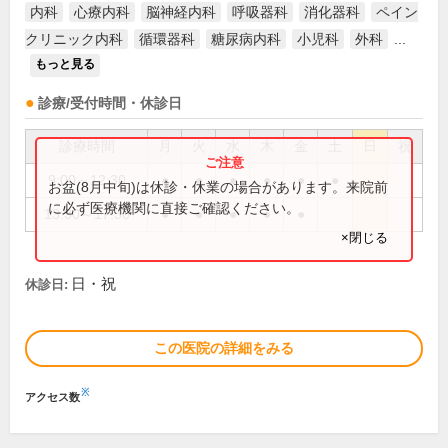
内科
心療内科
脳神経内科
呼吸器科
消化器科
ペイン
クリニック内科
循環器科
糖尿病内科
小児科
外科
...
もっと見る
診療/受付時間・休診日
診療時間
月
火
水
木
金
土
日
祝
9:00～12:30
●
●
●
●
●
●
お盆(8月中旬)は休診・休業の場合があります。来院前
に必ず医療機関に直接ご確認ください。
13:30～17:30
●
●
●
●
●
×閉じる
日・祝
休診日:
この医院の詳細をみる
※
アクセス数