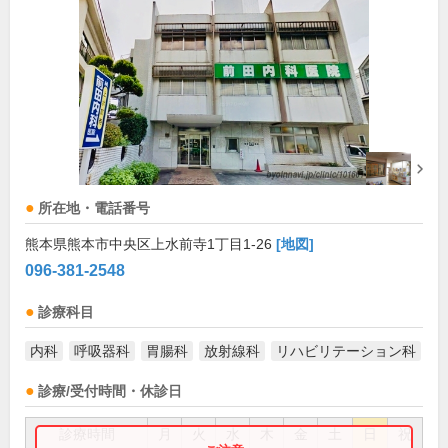
所在地・電話番号
熊本県熊本市中央区上水前寺1丁目1-26
[地図]
096-381-2548
診療科目
内科
呼吸器科
胃腸科
放射線科
リハビリテーション科
診療/受付時間・休診日
診療時間
月
火
水
木
金
土
日
祝