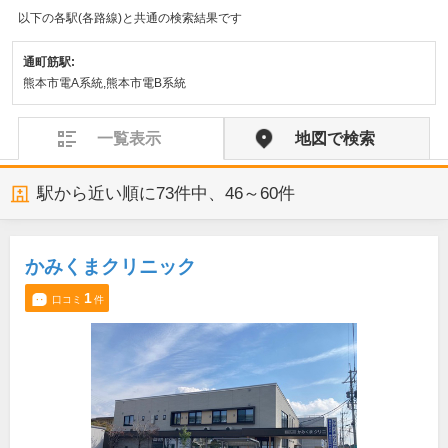
以下の各駅(各路線)と共通の検索結果です
通町筋駅:
熊本市電A系統,熊本市電B系統
一覧表示
地図で検索
駅から近い順に
73
件中、
46～60件
かみくまクリニック
1
口コミ
件