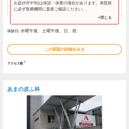
9:00～12:30
●
●
●
●
●
●
お盆(8月中旬)は休診・休業の場合があります。来院前
に必ず医療機関に直接ご確認ください。
14:00～17:30
●
●
●
●
×閉じる
水曜午後、土曜午後、日、祝
休診日:
この医院の詳細をみる
※
アクセス数
あまの皮ふ科