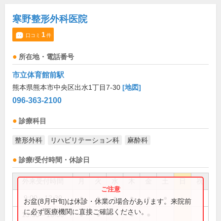
寒野整形外科医院
1
口コミ
件
所在地・電話番号
市立体育館前駅
熊本県熊本市中央区出水1丁目7-30
[地図]
096-363-2100
診療科目
整形外科
リハビリテーション科
麻酔科
診療/受付時間・休診日
外来受付時間
月
火
水
木
金
土
日
祝
9:00～12:30
●
●
●
●
●
●
お盆(8月中旬)は休診・休業の場合があります。来院前
に必ず医療機関に直接ご確認ください。
13:30～18:00
●
●
●
●