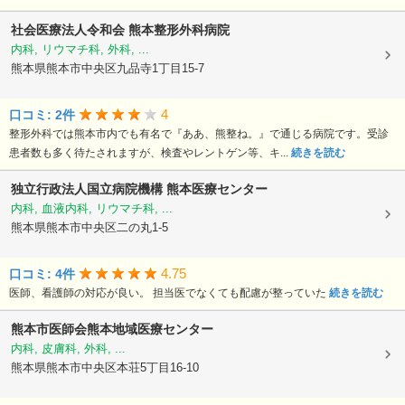
社会医療法人令和会
熊本整形外科病院
内科, リウマチ科, 外科, ...
熊本県熊本市中央区九品寺1丁目15-7
4
口コミ: 2件
整形外科では熊本市内でも有名で『ああ、熊整ね。』で通じる病院です。受診
患者数も多く待たされますが、検査やレントゲン等、キ...
続きを読む
独立行政法人国立病院機構
熊本医療センター
内科, 血液内科, リウマチ科, ...
熊本県熊本市中央区二の丸1-5
4.75
口コミ: 4件
医師、看護師の対応が良い。 担当医でなくても配慮が整っていた
続きを読む
熊本市医師会熊本地域医療センター
内科, 皮膚科, 外科, ...
熊本県熊本市中央区本荘5丁目16-10