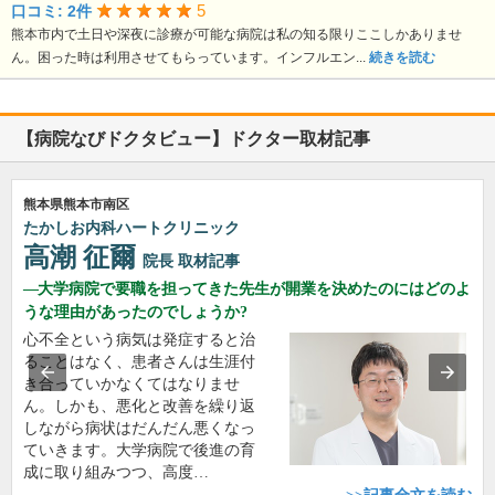
5
口コミ: 2件
熊本市内で土日や深夜に診療が可能な病院は私の知る限りここしかありませ
ん。困った時は利用させてもらっています。インフルエン...
続きを読む
【病院なびドクタビュー】ドクター取材記事
熊本県熊本市南区
たかしお内科ハートクリニック
高潮 征爾
院長
取材記事
大学病院で要職を担ってきた先生が開業を決めたのにはどのよ
うな理由があったのでしょうか?
心不全という病気は発症すると治
ることはなく、患者さんは生涯付
き合っていかなくてはなりませ
ん。しかも、悪化と改善を繰り返
しながら病状はだんだん悪くなっ
ていきます。大学病院で後進の育
成に取り組みつつ、高度…