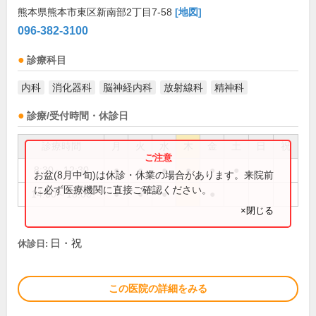
熊本県熊本市東区新南部2丁目7-58
[地図]
096-382-3100
診療科目
内科
消化器科
脳神経内科
放射線科
精神科
診療/受付時間・休診日
診療時間
月
火
水
木
金
土
日
祝
8:30～12:30
●
●
●
●
●
●
お盆(8月中旬)は休診・休業の場合があります。来院前
に必ず医療機関に直接ご確認ください。
14:00～18:00
●
●
●
●
×閉じる
日・祝
休診日:
この医院の詳細をみる