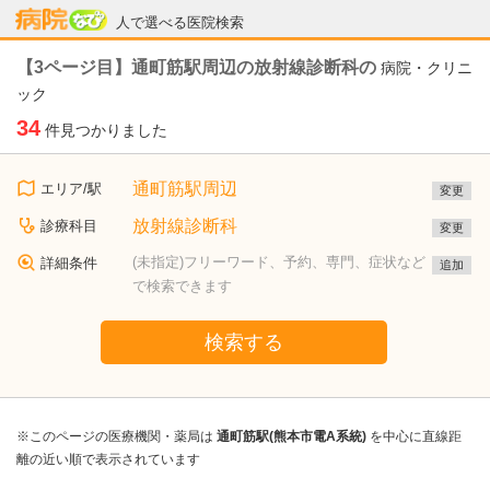
病院なび
人で選べる医院検索
【3ページ目】通町筋駅周辺の放射線診断科の
病院・クリニ
ック
34
件見つかりました
通町筋駅周辺
エリア/駅
変更
放射線診断科
診療科目
変更
(未指定)フリーワード、予約、専門、症状など
詳細条件
追加
で検索できます
検索する
※このページの医療機関・薬局は
通町筋駅(熊本市電A系統)
を中心に直線距
離の近い順で表示されています