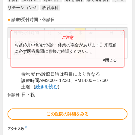
リテーション科
放射線科
診療/受付時間・休診日
外来受付時間
月
火
水
木
金
土
日
祝
8:30～12:30
●
●
●
●
●
●
お盆(8月中旬)は休診・休業の場合があります。来院前
に必ず医療機関に直接ご確認ください。
13:30～17:15
●
●
●
●
●
×閉じる
受付/診療日時は科目により異なる
備考:
診療時間AM9:00～12:30、PM14:00～17:30
土曜...(
続きを読む
)
日・祝
休診日:
この医院の詳細をみる
※
アクセス数