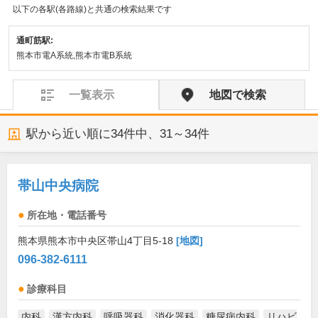
以下の各駅(各路線)と共通の検索結果です
通町筋駅:
熊本市電A系統,熊本市電B系統
一覧表示
地図で検索
駅から近い順に
34
件中、
31～34件
帯山中央病院
所在地・電話番号
熊本県熊本市中央区帯山4丁目5-18
[地図]
096-382-6111
診療科目
内科
漢方内科
呼吸器科
消化器科
糖尿病内科
リハビ