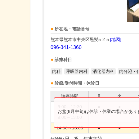
所在地・電話番号
熊本県熊本市中央区黒髪5-2-5
[地図]
096-341-1360
診療科目
内科
呼吸器内科
消化器内科
内分泌・
診療/受付時間・休診日
診療時間
月
火
9:00～12:30
●
●
お盆(8月中旬)は休診・休業の場合があ
9:00～13:00
14:00～18:00
●
●
日、祝、年末年始
休診日: