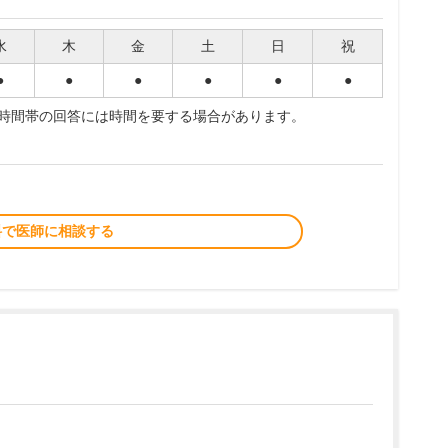
水
木
金
土
日
祝
●
●
●
●
●
●
夜時間帯の回答には時間を要する場合があります。
料で医師に相談する