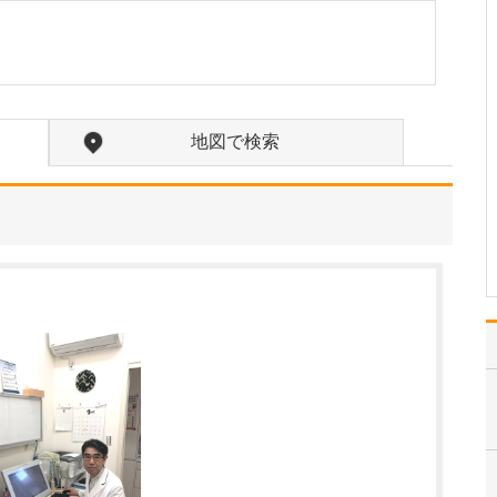
たのにはどのような理由があったのでしょうか?
心不全という病気は発症
すると治ることはなく、
患者さんは生涯付き合っ
ていかなくてはなりませ
ん。しかも、悪化と改善
地図で検索
を繰り返しながら病状は
だんだん悪くなっていき
ます。大学病院で後進の
育成に取り組みつつ、高
度…
>>記事全文を読む