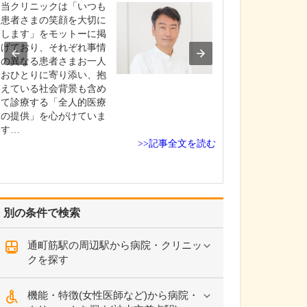
当クリニックは「いつも
やはり私の専門
患者さまの笑顔を大切に
尿病治療におい
します」をモットーに掲
さんに合わせた
げており、それぞれ事情
療法を提案した
の異なる患者さまお一人
根拠の説明など
おひとりに寄り添い、抱
やすくお伝えで
えている社会背景も含め
が、当院の強み
て診療する「全人的医療
ます。糖尿病の
の提供」を心がけていま
さは、糖尿病が
す…
起…
>>記事全文を読む
別の条件で検索
通町筋駅の周辺駅から病院・クリニッ
クを探す
機能・特徴(女性医師など)から病院・