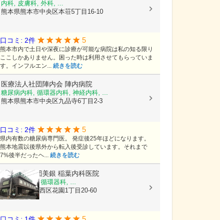
内科, 皮膚科, 外科, ...
熊本県熊本市中央区本荘5丁目16-10
5
口コミ: 2件
熊本市内で土日や深夜に診療が可能な病院は私の知る限り
ここしかありません。困った時は利用させてもらっていま
す。インフルエン...
続きを読む
医療法人社団陣内会
陣内病院
糖尿病内科, 循環器内科, 神経内科, ...
熊本県熊本市中央区九品寺6丁目2-3
5
口コミ: 2件
県内有数の糖尿病専門医。 発症後25年ほどになります。
熊本地震以後県外から転入後受診しています。それまで
7%後半だったヘ...
続きを読む
医療法人社団美銀
稲葉内科医院
内科, 胃腸科, 循環器科, ...
熊本県熊本市西区花園1丁目20-60
5
口コミ: 1件