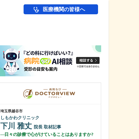
医療機関の皆様へ
医師(ドクター)の
埼玉県越谷市
群馬県高崎市
しもかわクリニック
花水木内科
下川 雅丈
大井 晋介
院長
取材記事
日々の診療で心がけていることはありますか?
「花水木内科」