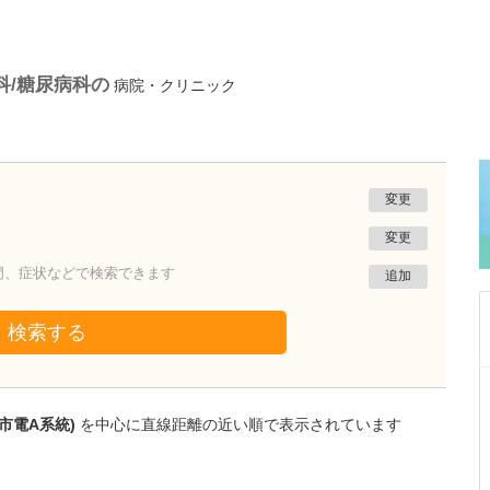
科/糖尿病科の
病院・クリニック
変更
変更
門、症状などで検索できます
追加
検索する
熊本県熊本市南区
たかしお内科ハートクリニック
市電A系統)
を中心に直線距離の近い順で表示されています
高潮 征爾
院長
取材記事
大学病院で要職を担ってきた先生が開業を決め