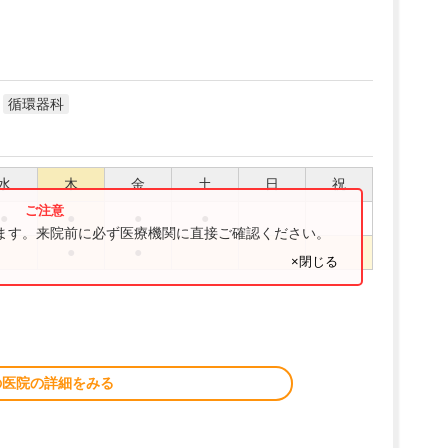
循環器科
水
木
金
土
日
祝
●
●
●
●
ります。来院前に必ず医療機関に直接ご確認ください。
●
●
×閉じる
の医院の詳細をみる