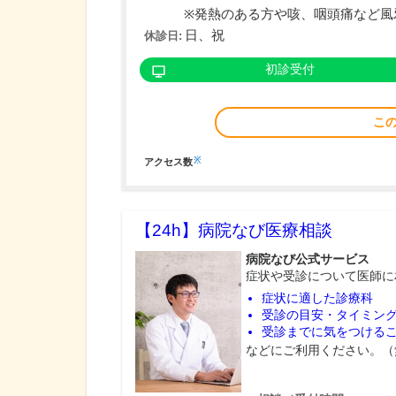
※発熱のある方や咳、咽頭痛など風邪
日、祝
休診日:
初診受付
こ
※
アクセス数
【24h】
病院なび医療相談
病院なび公式サービス
症状や受診について医師に
症状に適した診療科
受診の目安・タイミン
受診までに気をつける
などにご利用ください。（