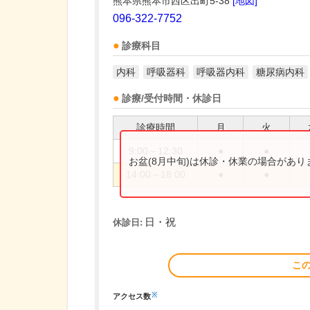
熊本県熊本市西区出町5-38
[地図]
096-322-7752
診療科目
内科
呼吸器科
呼吸器内科
糖尿病内科
診療/受付時間・休診日
診療時間
月
火
9:00～12:30
●
●
お盆(8月中旬)は休診・休業の場合があ
14:00～18:00
●
●
日・祝
休診日:
こ
※
アクセス数