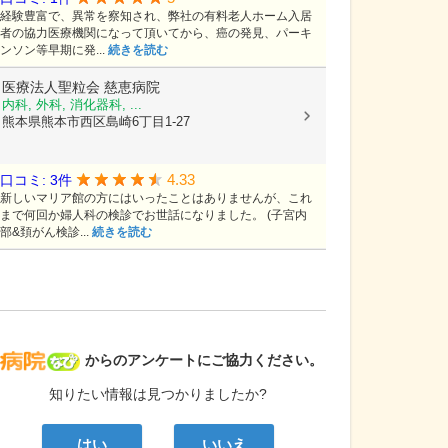
経験豊富で、異常を察知され、弊社の有料老人ホーム入居
者の協力医療機関になって頂いてから、癌の発見、パーキ
ンソン等早期に発...
続きを読む
医療法人聖粒会
慈恵病院
内科, 外科, 消化器科, ...
熊本県熊本市西区島崎6丁目1-27
4.33
口コミ: 3件
新しいマリア館の方にはいったことはありませんが、これ
まで何回か婦人科の検診でお世話になりました。 (子宮内
部&頚がん検診...
続きを読む
病院なび
からのアンケートにご協力ください。
知りたい情報は見つかりましたか?
はい
いいえ