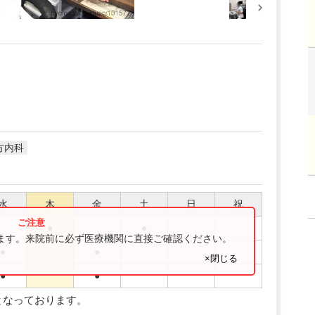
方内科
水
木
金
土
日
祝
●
●
ります。来院前に必ず医療機関に直接ご確認ください。
●
●
×閉じる
●
●
となっております。