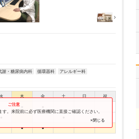
代謝・糖尿病内科
循環器科
アレルギー科
水
木
金
土
日
祝
●
●
ります。来院前に必ず医療機関に直接ご確認ください。
●
●
×閉じる
●
●