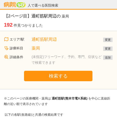
病院なび
人で選べる医院検索
【2ページ目】通町筋駅周辺の
薬局
192
件見つかりました
通町筋駅周辺
エリア/駅
変更
薬局
診療科目
変更
(未指定)フリーワード、予約、専門、症状など
詳細条件
追加
で検索できます
検索する
※このページの医療機関・薬局は
通町筋駅(熊本市電A系統)
を中心に直線距
離の近い順で表示されています
以下の各駅(各路線)と共通の検索結果です