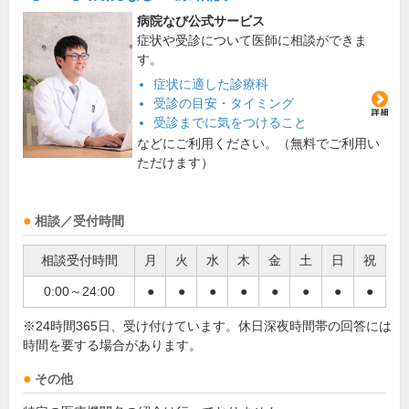
病院なび公式サービス
症状や受診について医師に相談ができま
す。
症状に適した診療科
受診の目安・タイミング
受診までに気をつけること
などにご利用ください。（無料でご利用い
ただけます）
相談／受付時間
相談受付時間
月
火
水
木
金
土
日
祝
0:00～24:00
●
●
●
●
●
●
●
●
※24時間365日、受け付けています。休日深夜時間帯の回答には
時間を要する場合があります。
その他