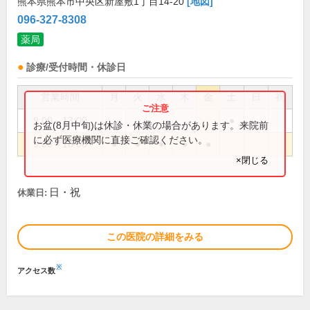
熊本県熊本市中央区新屋敷1丁目14-20
[地図]
096-327-8308
薬局
診療/受付時間・休診日
営業時間
月
火
水
木
金
土
日
祝
9:00～13:00
●
お盆(8月中旬)は休診・休業の場合があります。来院前
に必ず医療機関に直接ご確認ください。
9:00～18:00
●
●
●
●
●
×閉じる
日・祝
休業日:
この医院の詳細をみる
※
アクセス数