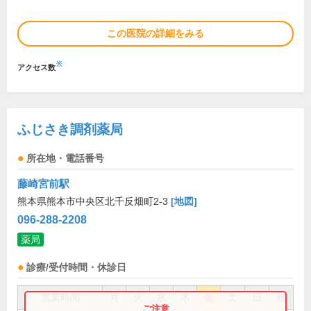
この医院の詳細をみる
※
アクセス数
ふじさき調剤薬局
所在地・電話番号
藤崎宮前駅
熊本県熊本市中央区北千反畑町2-3
[地図]
096-288-2208
薬局
診療/受付時間・休診日
営業時間
月
火
水
木
金
土
日
祝