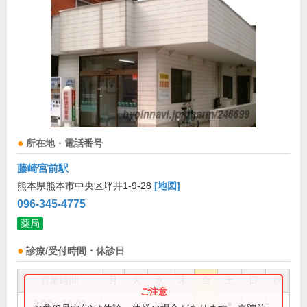
所在地・電話番号
藤崎宮前駅
熊本県熊本市中央区坪井1-9-28
[地図]
096-345-4775
薬局
診療/受付時間・休診日
営業時間
月
火
水
木
金
土
日
祝
9:00～16:00
●