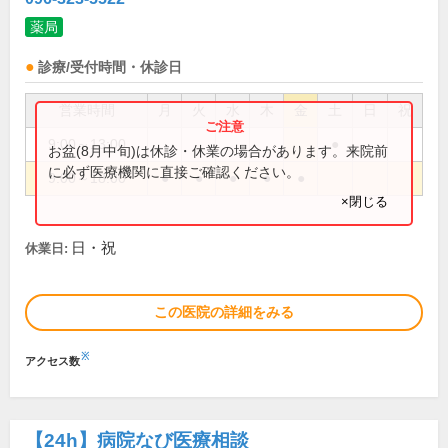
薬局
診療/受付時間・休診日
営業時間
月
火
水
木
金
土
日
祝
9:00～13:00
●
お盆(8月中旬)は休診・休業の場合があります。来院前
に必ず医療機関に直接ご確認ください。
9:00～18:00
●
●
●
●
●
×閉じる
日・祝
休業日:
この医院の詳細をみる
※
アクセス数
【24h】
病院なび医療相談