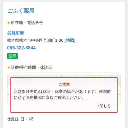
ごふく薬局
所在地・電話番号
呉服町駅
熊本県熊本市中央区呉服町1-30
[地図]
096-322-8844
薬局
診療/受付時間・休診日
営業時間
月
火
水
木
金
土
日
祝
9:00～17:00
●
お盆(8月中旬)は休診・休業の場合があります。来院前
に必ず医療機関に直接ご確認ください。
9:00～18:00
●
●
●
●
●
×閉じる
日・祝
休業日: