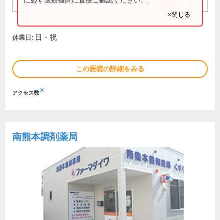
9:00～18:00
●
●
●
●
●
×閉じる
日・祝
休業日:
この医院の詳細をみる
※
アクセス数
南熊本調剤薬局