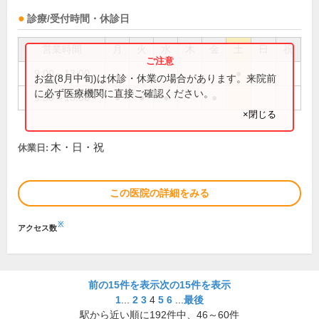
診療/受付時間・休診日
営業時間
月
火
水
木
金
土
日
祝
9:00～13:00
●
お盆(8月中旬)は休診・休業の場合があります。来院前
に必ず医療機関に直接ご確認ください。
9:30～18:00
●
●
●
●
×閉じる
木・日・祝
休業日:
この医院の詳細をみる
※
アクセス数
前の15件を表示
次の15件を表示
1
...
2
3
4
5
6
...
最後
駅から近い順に
192
件中、
46～60件