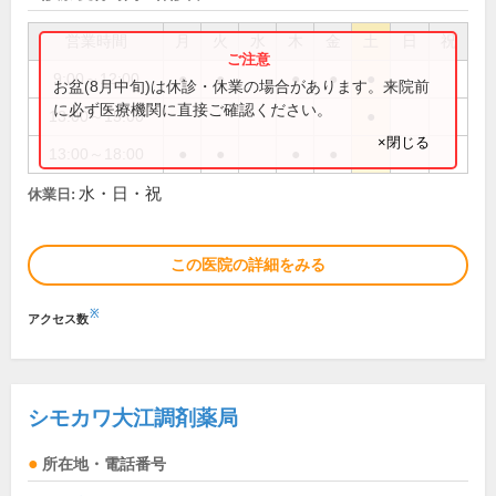
営業時間
月
火
水
木
金
土
日
祝
9:00～12:00
●
●
●
●
●
お盆(8月中旬)は休診・休業の場合があります。来院前
に必ず医療機関に直接ご確認ください。
13:00～15:00
●
×閉じる
13:00～18:00
●
●
●
●
水・日・祝
休業日:
この医院の詳細をみる
※
アクセス数
シモカワ大江調剤薬局
所在地・電話番号