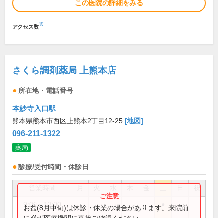
この医院の詳細をみる
※
アクセス数
さくら調剤薬局 上熊本店
所在地・電話番号
本妙寺入口駅
熊本県熊本市西区上熊本2丁目12-25
[地図]
096-211-1322
薬局
診療/受付時間・休診日
営業時間
月
火
水
木
金
土
日
祝
9:00～13:00
●
お盆(8月中旬)は休診・休業の場合があります。来院前
に必ず医療機関に直接ご確認ください。