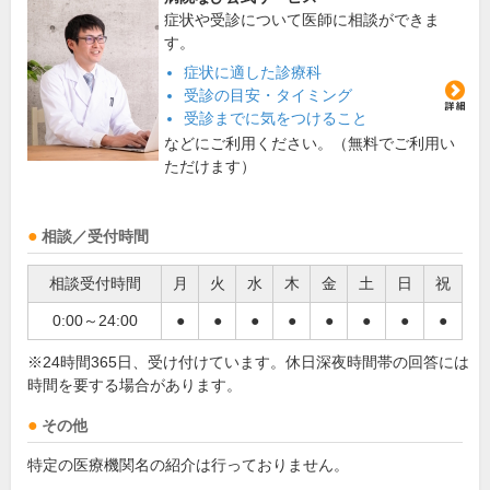
症状や受診について医師に相談ができま
す。
症状に適した診療科
受診の目安・タイミング
受診までに気をつけること
などにご利用ください。（無料でご利用い
ただけます）
相談／受付時間
相談受付時間
月
火
水
木
金
土
日
祝
0:00～24:00
●
●
●
●
●
●
●
●
※24時間365日、受け付けています。休日深夜時間帯の回答には
時間を要する場合があります。
その他
特定の医療機関名の紹介は行っておりません。