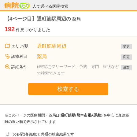
病院なび
人で選べる医院検索
【4ページ目】通町筋駅周辺の
薬局
192
件見つかりました
通町筋駅周辺
エリア/駅
変更
薬局
診療科目
変更
(未指定)フリーワード、予約、専門、症状など
詳細条件
追加
で検索できます
検索する
※このページの医療機関・薬局は
通町筋駅(熊本市電A系統)
を中心に直線距
離の近い順で表示されています
以下の各駅(各路線)と共通の検索結果です