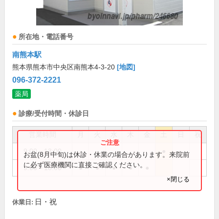
所在地・電話番号
南熊本駅
熊本県熊本市中央区南熊本4-3-20
[地図]
096-372-2221
薬局
診療/受付時間・休診日
営業時間
月
火
水
木
金
土
日
祝
9:00～13:00
●
お盆(8月中旬)は休診・休業の場合があります。来院前
に必ず医療機関に直接ご確認ください。
9:00～18:00
●
●
●
●
●
×閉じる
日・祝
休業日: