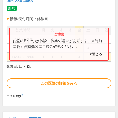
096-288-4853
薬局
診療/受付時間・休診日
営業時間
月
火
水
木
金
土
日
祝
8:30～12:30
●
●
●
●
お盆(8月中旬)は休診・休業の場合があります。来院前
に必ず医療機関に直接ご確認ください。
8:30～13:00
●
●
×閉じる
14:00～18:00
●
●
●
●
日・祝
休業日:
この医院の詳細をみる
※
アクセス数