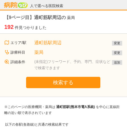
病院なび
人で選べる医院検索
【9ページ目】通町筋駅周辺の
薬局
192
件見つかりました
通町筋駅周辺
エリア/駅
変更
薬局
診療科目
変更
(未指定)フリーワード、予約、専門、症状など
詳細条件
追加
で検索できます
検索する
※このページの医療機関・薬局は
通町筋駅(熊本市電A系統)
を中心に直線距
離の近い順で表示されています
以下の各駅(各路線)と共通の検索結果です