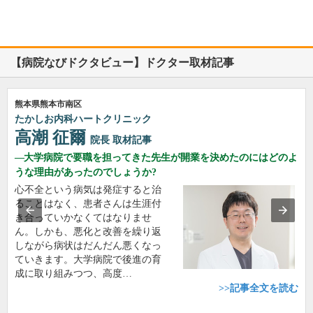
【病院なびドクタビュー】ドクター取材記事
熊本県熊本市南区
たかしお内科ハートクリニック
高潮 征爾
院長
取材記事
大学病院で要職を担ってきた先生が開業を決めたのにはどのよ
うな理由があったのでしょうか?
心不全という病気は発症すると治
ることはなく、患者さんは生涯付
き合っていかなくてはなりませ
ん。しかも、悪化と改善を繰り返
しながら病状はだんだん悪くなっ
ていきます。大学病院で後進の育
成に取り組みつつ、高度…
>>記事全文を読む