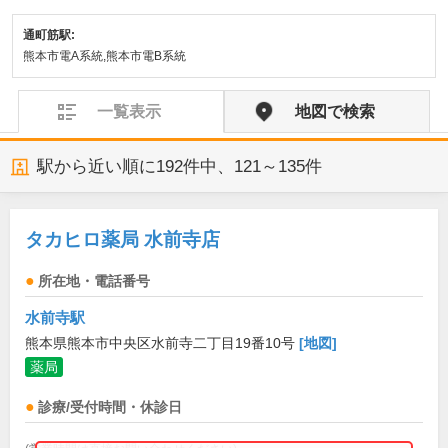
通町筋駅:
熊本市電A系統,熊本市電B系統
一覧表示
地図で検索
駅から近い順に
192
件中、
121～135件
タカヒロ薬局 水前寺店
所在地・電話番号
水前寺駅
熊本県熊本市中央区水前寺二丁目19番10号
[地図]
薬局
診療/受付時間・休診日