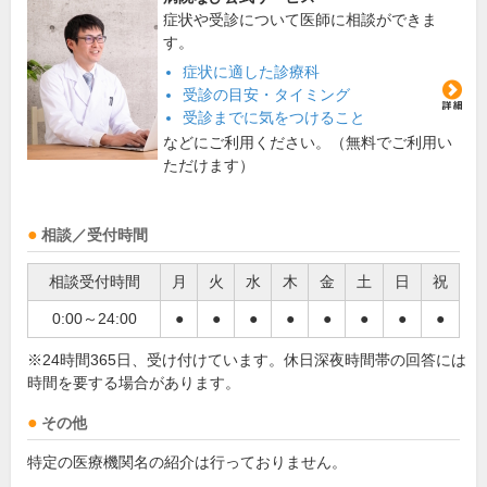
症状や受診について医師に相談ができま
す。
症状に適した診療科
受診の目安・タイミング
受診までに気をつけること
などにご利用ください。（無料でご利用い
ただけます）
相談／受付時間
相談受付時間
月
火
水
木
金
土
日
祝
0:00～24:00
●
●
●
●
●
●
●
●
※24時間365日、受け付けています。休日深夜時間帯の回答には
時間を要する場合があります。
その他
特定の医療機関名の紹介は行っておりません。