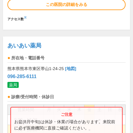
この医院の詳細をみる
※
アクセス数
あいあい薬局
所在地・電話番号
熊本県熊本市東区帯山1-24-25
[地図]
096-285-6111
薬局
診療/受付時間・休診日
営業時間
月
火
水
木
金
土
日
祝
9:00～13:30
●
●
お盆(8月中旬)は休診・休業の場合があります。来院前
に必ず医療機関に直接ご確認ください。
9:00～18:30
●
●
●
●