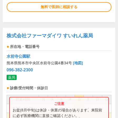
無料で医師に相談する
株式会社ファーマダイワ すいれん薬局
所在地・電話番号
水前寺公園駅
熊本県熊本市中央区水前寺公園4番34号
[地図]
096-382-2300
薬局
診療/受付時間・休診日
営業時間
月
火
水
木
金
土
日
祝
8:30～13:00
●
●
お盆(8月中旬)は休診・休業の場合があります。来院前
に必ず医療機関に直接ご確認ください。
8:30～18:00
●
●
●
●