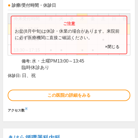
診療/受付時間・休診日
外来受付時間
月
火
水
木
金
土
日
祝
8:30～12:15
●
●
●
●
お盆(8月中旬)は休診・休業の場合があります。来院前
に必ず医療機関に直接ご確認ください。
8:30～13:45
●
●
×閉じる
13:30～17:15
●
●
●
●
水・土曜PM13:00～13:45
備考:
臨時休診あり
日、祝
休診日:
この医院の詳細をみる
※
アクセス数
きはら循環器科内科