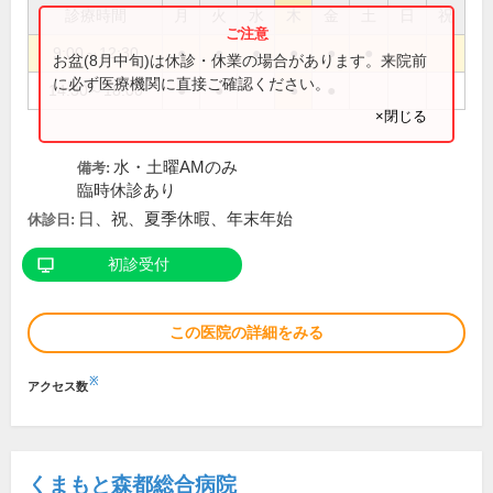
診療時間
月
火
水
木
金
土
日
祝
9:00～12:30
●
●
●
●
●
●
お盆(8月中旬)は休診・休業の場合があります。来院前
に必ず医療機関に直接ご確認ください。
14:30～18:00
●
●
●
●
×閉じる
水・土曜AMのみ
備考:
臨時休診あり
日、祝、夏季休暇、年末年始
休診日:
初診受付
この医院の詳細をみる
※
アクセス数
くまもと森都総合病院