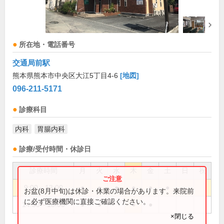
所在地・電話番号
交通局前駅
熊本県熊本市中央区大江5丁目4-6
[地図]
096-211-5171
診療科目
内科
胃腸内科
診療/受付時間・休診日
診療時間
月
火
水
木
金
土
日
祝
9:00～13:00
●
●
●
●
●
●
お盆(8月中旬)は休診・休業の場合があります。来院前
に必ず医療機関に直接ご確認ください。
14:30～18:00
●
●
●
●
×閉じる