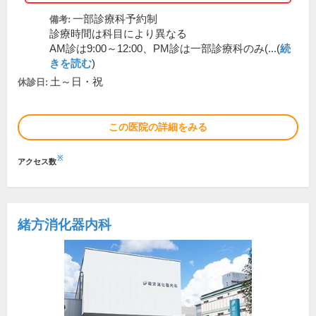
一部診療科予約制
備考:
診療時間は科目により異なる
AM診は9:00～12:00、PM診は一部診療科のみ(...(
続
きを読む
)
土～日・祝
休診日:
この医院の詳細をみる
※
アクセス数
緒方消化器内科