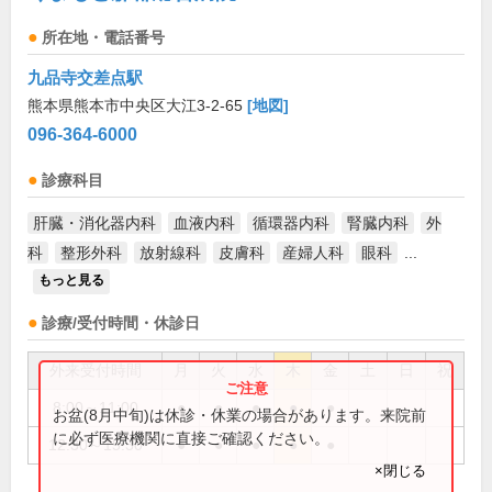
所在地・電話番号
九品寺交差点駅
熊本県熊本市中央区大江3-2-65
[地図]
096-364-6000
診療科目
肝臓・消化器内科
血液内科
循環器内科
腎臓内科
外
科
整形外科
放射線科
皮膚科
産婦人科
眼科
...
もっと見る
診療/受付時間・休診日
外来受付時間
月
火
水
木
金
土
日
祝
8:00～11:00
●
●
●
●
●
お盆(8月中旬)は休診・休業の場合があります。来院前
に必ず医療機関に直接ご確認ください。
12:30～15:30
●
●
●
●
●
×閉じる