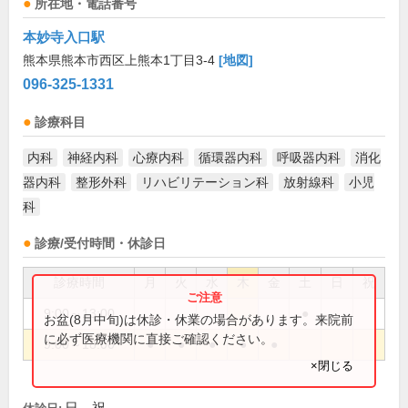
所在地・電話番号
本妙寺入口駅
熊本県熊本市西区上熊本1丁目3-4
[地図]
096-325-1331
診療科目
内科
神経内科
心療内科
循環器内科
呼吸器内科
消化
器内科
整形外科
リハビリテーション科
放射線科
小児
科
診療/受付時間・休診日
診療時間
月
火
水
木
金
土
日
祝
9:00～13:00
●
お盆(8月中旬)は休診・休業の場合があります。来院前
に必ず医療機関に直接ご確認ください。
9:00～18:00
●
●
●
●
●
×閉じる