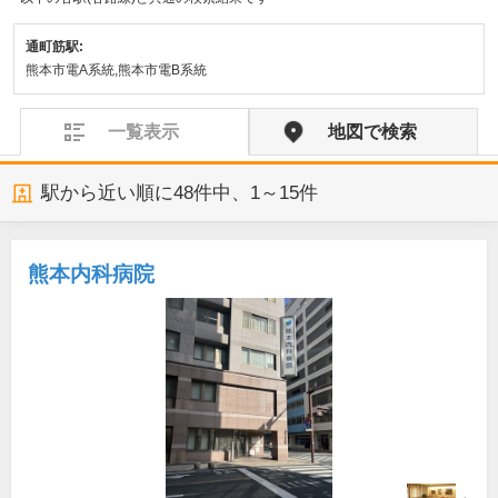
通町筋駅:
熊本市電A系統,熊本市電B系統
一覧表示
地図で検索
駅から近い順に
48
件中、
1～15件
熊本内科病院