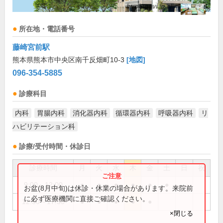
所在地・電話番号
藤崎宮前駅
熊本県熊本市中央区南千反畑町10-3
[地図]
096-354-5885
診療科目
内科
胃腸内科
消化器内科
循環器内科
呼吸器内科
リ
ハビリテーション科
診療/受付時間・休診日
診療時間
月
火
水
木
金
土
日
祝
9:00～12:00
●
●
●
●
●
●
お盆(8月中旬)は休診・休業の場合があります。来院前
に必ず医療機関に直接ご確認ください。
12:30～17:30
●
●
●
●
●
×閉じる