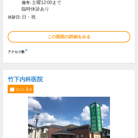
土曜12:00まで
備考:
臨時休診あり
日・祝
休診日:
この医院の詳細をみる
※
アクセス数
竹下内科医院
1
口コミ
件