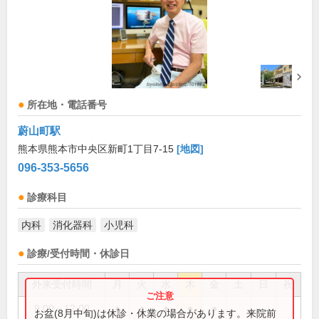
所在地・電話番号
蔚山町駅
熊本県熊本市中央区新町1丁目7-15
[地図]
096-353-5656
診療科目
内科
消化器科
小児科
診療/受付時間・休診日
外来受付時間
月
火
水
木
金
土
日
祝
9:00～12:00
●
●
●
●
●
お盆(8月中旬)は休診・休業の場合があります。来院前