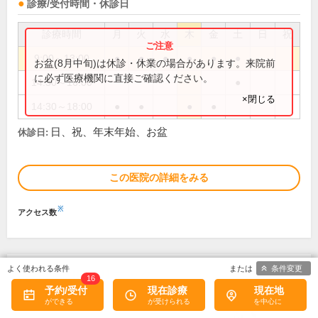
診療/受付時間・休診日
診療時間
月
火
水
木
金
土
日
祝
9:00～13:00
●
●
●
●
●
●
お盆(8月中旬)は休診・休業の場合があります。来院前
に必ず医療機関に直接ご確認ください。
14:30～16:00
●
×閉じる
14:30～18:00
●
●
●
●
日、祝、年末年始、お盆
休診日:
この医院の詳細をみる
※
アクセス数
条件変更
たなか益田クリニック
16
予約/受付
現在診療
現在地