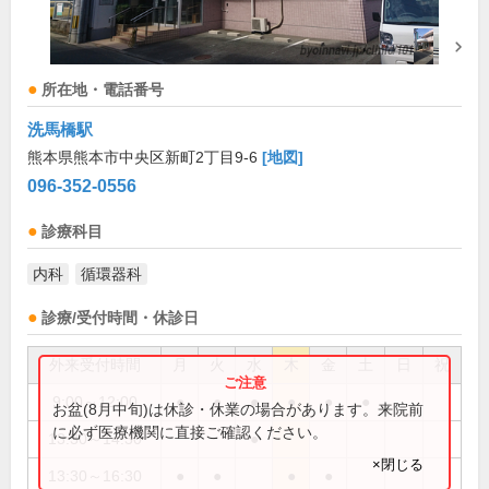
所在地・電話番号
洗馬橋駅
熊本県熊本市中央区新町2丁目9-6
[地図]
096-352-0556
診療科目
内科
循環器科
診療/受付時間・休診日
外来受付時間
月
火
水
木
金
土
日
祝
9:00～12:00
●
●
●
●
●
●
お盆(8月中旬)は休診・休業の場合があります。来院前
に必ず医療機関に直接ご確認ください。
13:30～14:30
●
×閉じる
13:30～16:30
●
●
●
●