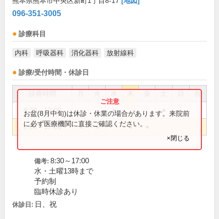
熊本県熊本市中央区新町1丁目8-17
[地図]
096-351-3005
診療科目
内科
呼吸器科
消化器科
放射線科
診療/受付時間・休診日
診療時間
月
火
水
木
金
土
日
祝
8:30～13:00
●
●
お盆(8月中旬)は休診・休業の場合があります。来院前
に必ず医療機関に直接ご確認ください。
8:30～17:00
●
●
●
●
×閉じる
8:30～17:00
備考:
水・土曜13時まで
予約制
臨時休診あり
日、祝
休診日: