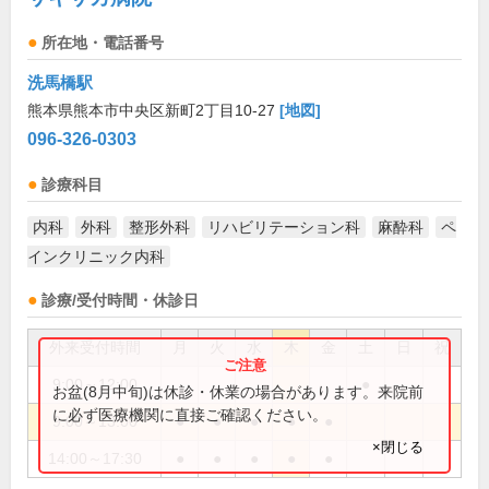
所在地・電話番号
洗馬橋駅
熊本県熊本市中央区新町2丁目10-27
[地図]
096-326-0303
診療科目
内科
外科
整形外科
リハビリテーション科
麻酔科
ペ
インクリニック内科
診療/受付時間・休診日
外来受付時間
月
火
水
木
金
土
日
祝
9:00～12:00
●
お盆(8月中旬)は休診・休業の場合があります。来院前
に必ず医療機関に直接ご確認ください。
9:00～13:00
●
●
●
●
●
×閉じる
14:00～17:30
●
●
●
●
●