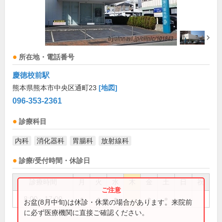
所在地・電話番号
慶徳校前駅
熊本県熊本市中央区通町23
[地図]
096-353-2361
診療科目
内科
消化器科
胃腸科
放射線科
診療/受付時間・休診日
診療時間
月
火
水
木
金
土
日
祝
8:00～17:00
●
●
●
●
●
お盆(8月中旬)は休診・休業の場合があります。来院前
に必ず医療機関に直接ご確認ください。