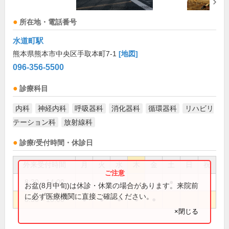
所在地・電話番号
水道町駅
熊本県熊本市中央区手取本町7-1
[地図]
096-356-5500
診療科目
内科
神経内科
呼吸器科
消化器科
循環器科
リハビリ
テーション科
放射線科
診療/受付時間・休診日
外来受付時間
月
火
水
木
金
土
日
祝
8:30～14:00
●
お盆(8月中旬)は休診・休業の場合があります。来院前
に必ず医療機関に直接ご確認ください。
8:30～18:00
●
●
●
●
●
×閉じる