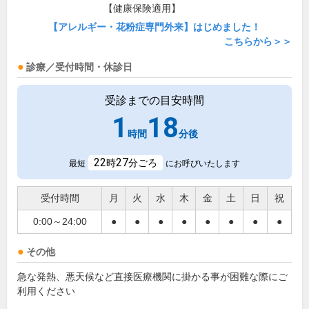
【健康保険適用】
【アレルギー・花粉症専門外来】はじめました！
こちらから＞＞
診療／受付時間・休診日
受診までの目安時間
1
18
時間
分後
22
27
時
分ごろ
最短
にお呼びいたします
受付時間
月
火
水
木
金
土
日
祝
0:00～24:00
●
●
●
●
●
●
●
●
その他
急な発熱、悪天候など直接医療機関に掛かる事が困難な際にご
利用ください