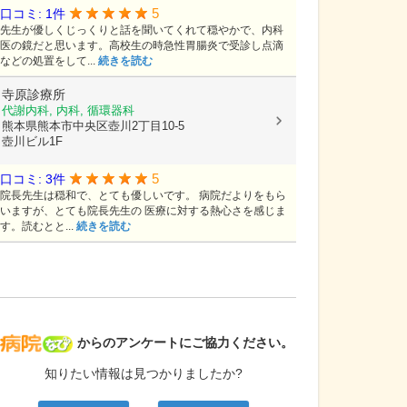
5
口コミ: 1件
先生が優しくじっくりと話を聞いてくれて穏やかで、内科
医の鏡だと思います。高校生の時急性胃腸炎で受診し点滴
などの処置をして...
続きを読む
寺原診療所
代謝内科, 内科, 循環器科
熊本県熊本市中央区壺川2丁目10-5
壺川ビル1F
5
口コミ: 3件
院長先生は穏和で、とても優しいです。 病院だよりをもら
いますが、とても院長先生の 医療に対する熱心さを感じま
す。読むとと...
続きを読む
病院なび
からのアンケートにご協力ください。
知りたい情報は見つかりましたか?