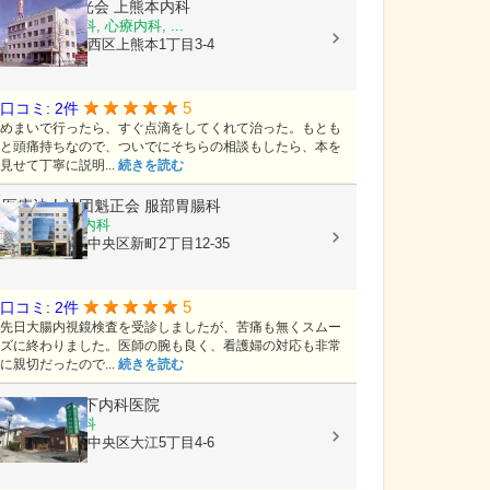
医療法人陽光会
上熊本内科
内科, 神経内科, 心療内科, ...
熊本県熊本市西区上熊本1丁目3-4
5
口コミ: 2件
めまいで行ったら、すぐ点滴をしてくれて治った。もとも
と頭痛持ちなので、ついでにそちらの相談もしたら、本を
見せて丁寧に説明...
続きを読む
医療法人社団魁正会
服部胃腸科
消化器内科, 内科
熊本県熊本市中央区新町2丁目12-35
5
口コミ: 2件
先日大腸内視鏡検査を受診しましたが、苦痛も無くスムー
ズに終わりました。医師の腕も良く、看護婦の対応も非常
に親切だったので...
続きを読む
医療法人
竹下内科医院
内科, 胃腸内科
熊本県熊本市中央区大江5丁目4-6