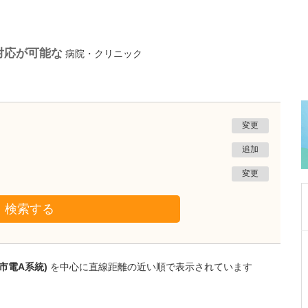
対応が可能な
病院・クリニック
変更
追加
変更
検索する
群馬県前橋市
前橋フォレスト内科外科クリニック
市電A系統)
を中心に直線距離の近い順で表示されています
石﨑 嘉宏
院長
取材記事
日々の診療でどのようなことを心がけています