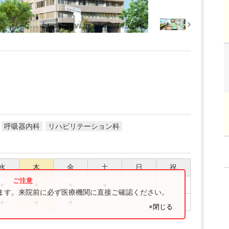
呼吸器内科
リハビリテーション科
水
木
金
土
日
祝
●
●
●
●
ります。来院前に必ず医療機関に直接ご確認ください。
●
●
●
×閉じる