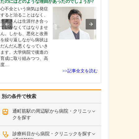
たのにはどのような理由があったのでしょうか?
てお聞かせくだ
心不全という病気は発症
乳がん検診や検
すると治ることはなく、
ンに、乳がん術
患者さんは生涯付き合っ
観察、乳腺炎や
ていかなくてはなりませ
ラブルなど、乳
ん。しかも、悪化と改善
るさまざまな症
を繰り返しながら病状は
しています。 来
だんだん悪くなっていき
患者さんの年齢は
ます。大学病院で後進の
満からご高齢の
育成に取り組みつつ、高
広くいらっしゃ
度…
>>記事全文を読む
別の条件で検索
通町筋駅の周辺駅から病院・クリニッ
クを探す
診療科目から病院・クリニックを探す