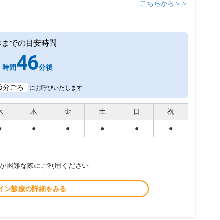
こちらから＞＞
診までの目安時間
1
46
時間
分後
6
分ごろ
にお呼びいたします
水
木
金
土
日
祝
●
●
●
●
●
●
が困難な際にご利用ください
イン診療の詳細をみる