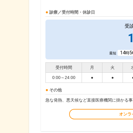
診療／受付時間・休診日
受
14
5
時
最短
受付時間
月
火
0:00～24:00
●
●
その他
急な発熱、悪天候など直接医療機関に掛かる事
オンラ