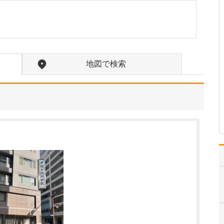
か?
プライマリケア(総合診
療)を担う地域のホームド
クターとして、「なんで
も相談に乗ってくれるク
リニック」であり続けた
地図で検索
いと考えており、そのた
めに、患者さんの話をよ
く聴くことを心がけてい
ます。その上で、お一
人…
>>記事全文を読む