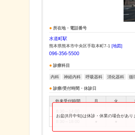
所在地・電話番号
水道町駅
熊本県熊本市中央区手取本町7-1
[地図]
096-356-5500
診療科目
内科
神経内科
呼吸器科
消化器科
循
診療/受付時間・休診日
外来受付時間
月
火
8:30～14:00
お盆(8月中旬)は休診・休業の場合があ
8:30～18:00
●
●