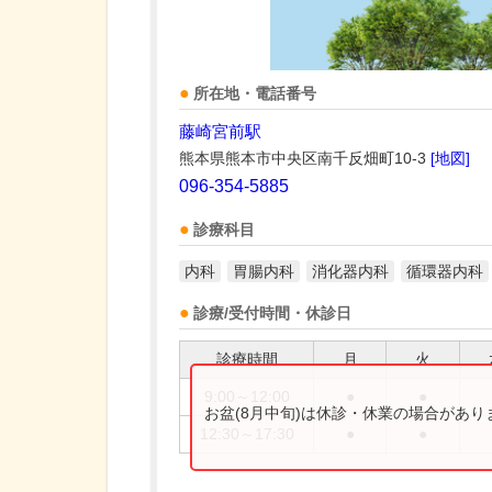
所在地・電話番号
藤崎宮前駅
熊本県熊本市中央区南千反畑町10-3
[地図]
096-354-5885
診療科目
内科
胃腸内科
消化器内科
循環器内科
診療/受付時間・休診日
診療時間
月
火
9:00～12:00
●
●
お盆(8月中旬)は休診・休業の場合があ
12:30～17:30
●
●