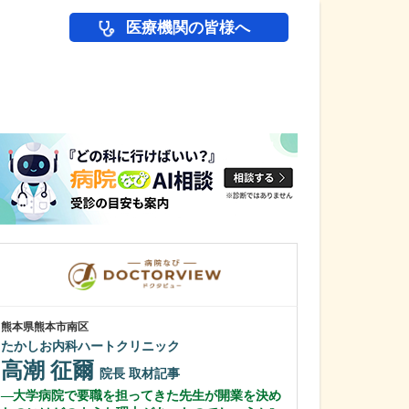
医療機関の皆様へ
医師(ドクター)の
熊本県熊本市南区
神奈川県川崎市中原
たかしお内科ハートクリニック
武蔵新城ブレス
高潮 征爾
國又 肇
院長
取材記事
院
大学病院で要職を担ってきた先生が開業を決め
クリニックの特