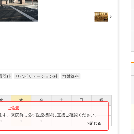
環器科
リハビリテーション科
放射線科
水
木
金
土
日
祝
●
ります。来院前に必ず医療機関に直接ご確認ください。
●
●
●
×閉じる