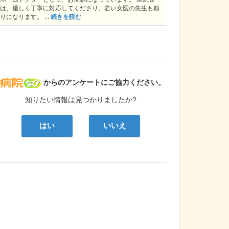
は、優しく丁寧に対応してくださり、若い女医の先生も頼
りになります。 ...
続きを読む
病院なび
からのアンケートにご協力ください。
知りたい情報は見つかりましたか?
はい
いいえ