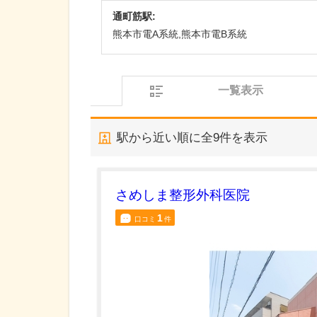
通町筋駅:
熊本市電A系統,熊本市電B系統
一覧表示
駅から近い順に全
9
件を表示
さめしま整形外科医院
1
口コミ
件