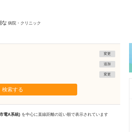
能な
病院・クリニック
変更
追加
変更
検索する
東京都渋谷区
代々木クリニック
市電A系統)
を中心に直線距離の近い順で表示されています
権東 容秀
医師
取材記事
日々の診療で心がけていることはありますか?