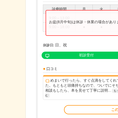
診療時間
月
火
9:00～13:00
お盆(8月中旬)は休診・休業の場合があ
9:00～18:00
●
●
日、祝
休診日:
初診受付
口コミ
めまいで行ったら、すぐ点滴をしてくれ
た。もともと頭痛持ちなので、ついでにそ
相談もしたら、本を見せて丁寧に説明...
も
む
こ