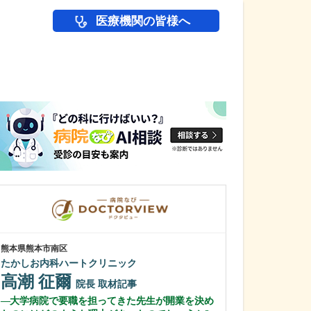
医療機関の皆様へ
医師(ドクター)の
熊本県熊本市南区
神奈川県横浜市港北
たかしお内科ハートクリニック
綱島公園坂クリ
高潮 征爾
清水 俊洋
院長
取材記事
大学病院で要職を担ってきた先生が開業を決め
貴院は総合病院