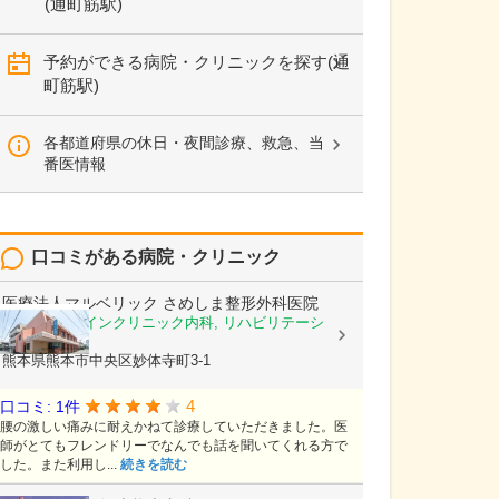
(通町筋駅)
予約ができる病院・クリニックを探す(通
町筋駅)
各都道府県の休日・夜間診療、救急、当
番医情報
口コミがある病院・クリニック
医療法人マルベリック
さめしま整形外科医院
整形外科, ペインクリニック内科, リハビリテーシ
ョン科
熊本県熊本市中央区妙体寺町3-1
4
口コミ: 1件
腰の激しい痛みに耐えかねて診療していただきました。医
師がとてもフレンドリーでなんでも話を聞いてくれる方で
した。また利用し...
続きを読む