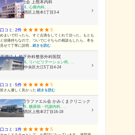
医療法人陽光会
上熊本内科
内科, 神経内科, 心療内科, ...
熊本県熊本市西区上熊本1丁目3-4
5
口コミ: 2件
めまいで行ったら、すぐ点滴をしてくれて治った。もとも
と頭痛持ちなので、ついでにそちらの相談もしたら、本を
見せて丁寧に説明...
続きを読む
医療法人
竹下外科整形外科医院
外科, 整形外科, リハビリテーション科, ...
熊本県熊本市中央区大江5丁目4-24
5
口コミ: 5件
皆さん優しく良かった
続きを読む
医療法人社団ラファエル会
かみくまクリニック
整形外科, 内科, 糖尿病・代謝内科, ...
熊本県熊本市西区上熊本3丁目16-18
5
口コミ: 1件
ホームドクターとして、お世話になっています。 医院長