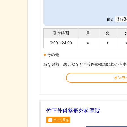
3
8
時
最短
受付時間
月
火
0:00～24:00
●
●
その他
急な発熱、悪天候など直接医療機関に掛かる事
オンラ
竹下外科整形外科医院
5
口コミ
件