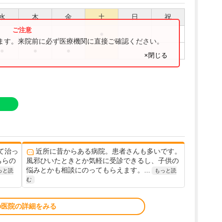
水
木
金
土
日
祝
●
ります。来院前に必ず医療機関に直接ご確認ください。
●
●
●
×閉じる
て治っ
近所に昔からある病院。患者さんも多いです。
ちらの
風邪ひいたときとか気軽に受診できるし、子供の
悩みとかも相談にのってもらえます。...
っと読
もっと読
む
の医院の詳細をみる