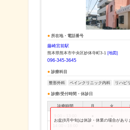
所在地・電話番号
藤崎宮前駅
熊本県熊本市中央区妙体寺町3-1
[地図]
096-345-3645
診療科目
整形外科
ペインクリニック内科
リハビ
診療/受付時間・休診日
診療時間
月
火
9:00～13:00
●
●
お盆(8月中旬)は休診・休業の場合があ
14:00～18:00
●
●