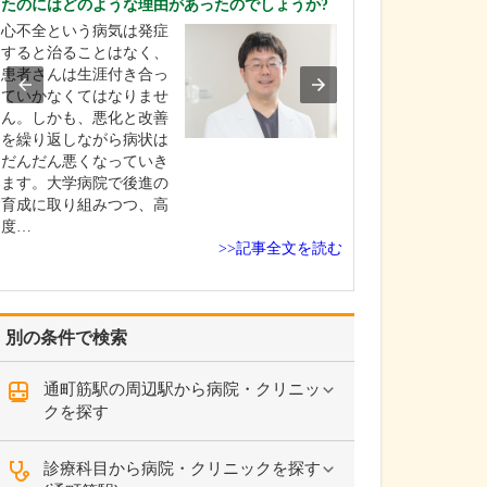
たのにはどのような理由があったのでしょうか?
うですね。
心不全という病気は発症
専門的な検査か
すると治ることはなく、
治療までを院内
患者さんは生涯付き合っ
て行える体制を
ていかなくてはなりませ
ます。具体的には
ん。しかも、悪化と改善
査、レントゲン
を繰り返しながら病状は
査、膀胱鏡検査
だんだん悪くなっていき
(エコー)検査、
ます。大学病院で後進の
定、血液検査、尿
育成に取り組みつつ、高
性・沈査)など、
度…
>>記事全文を読む
別の条件で検索
通町筋駅の周辺駅から病院・クリニッ
クを探す
診療科目から病院・クリニックを探す