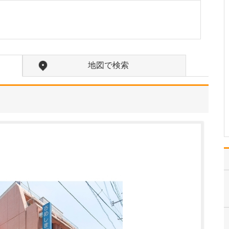
患者さんの症状や困りご
と、悩みなどをよく聴い
て、何を求めているのか
を把握することに努めて
います。その上で、患者
さんが当院に期待される
地図で検索
ことに、もう一つプラス
アルファして、その方に
とってより良い治療を提
供…
>>記事全文を読む