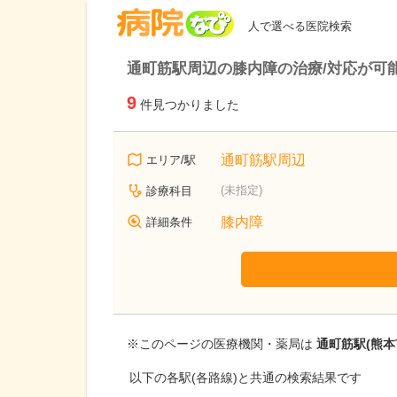
病院なび
人で選べる医院検索
通町筋駅周辺の膝内障の治療/対応が可
9
件見つかりました
通町筋駅周辺
エリア/駅
(未指定)
診療科目
膝内障
詳細条件
※このページの医療機関・薬局は
通町筋駅(熊本
以下の各駅(各路線)と共通の検索結果です