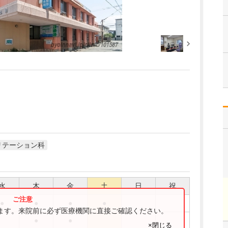
リテーション科
水
木
金
土
日
祝
●
●
●
●
ります。来院前に必ず医療機関に直接ご確認ください。
●
●
×閉じる