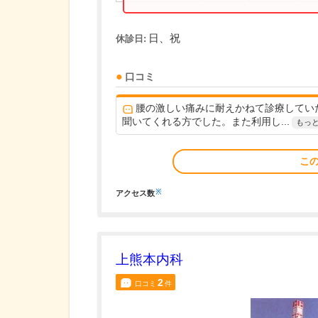
日、祝
休診日:
口コミ
腰の激しい痛みに耐えかねて診療してい
聞いてくれる方でした。また利用し...
もっ
こ
※
アクセス数
上熊本内科
2
口コミ
件