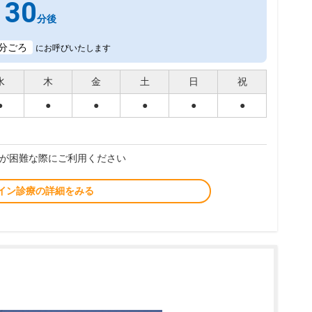
30
分後
分ごろ
にお呼びいたします
水
木
金
土
日
祝
●
●
●
●
●
●
が困難な際にご利用ください
イン診療の詳細をみる