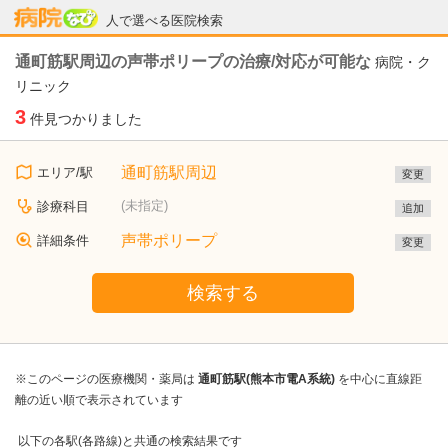
病院なび
人で選べる医院検索
通町筋駅周辺の声帯ポリープの治療/対応が可能な
病院・ク
リニック
3
件見つかりました
通町筋駅周辺
エリア/駅
変更
(未指定)
診療科目
追加
声帯ポリープ
詳細条件
変更
検索する
※このページの医療機関・薬局は
通町筋駅(熊本市電A系統)
を中心に直線距
離の近い順で表示されています
以下の各駅(各路線)と共通の検索結果です