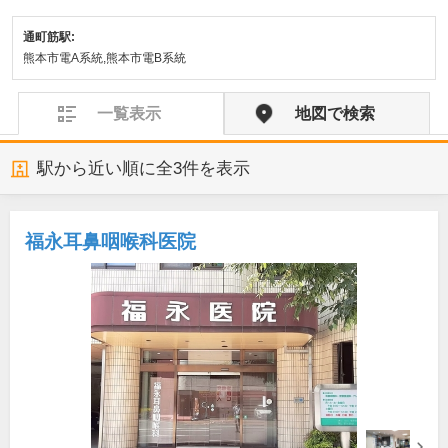
通町筋駅:
熊本市電A系統,熊本市電B系統
一覧表示
地図で検索
駅から近い順に全
3
件を表示
福永耳鼻咽喉科医院