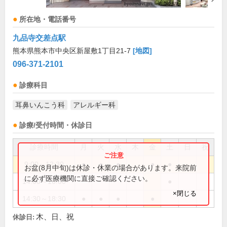
所在地・電話番号
九品寺交差点駅
熊本県熊本市中央区新屋敷1丁目21-7
[地図]
096-371-2101
診療科目
耳鼻いんこう科
アレルギー科
診療/受付時間・休診日
診療時間
月
火
水
木
金
土
日
祝
9:00～12:30
●
●
●
●
●
お盆(8月中旬)は休診・休業の場合があります。来院前
に必ず医療機関に直接ご確認ください。
14:00～16:00
●
×閉じる
14:30～18:30
●
●
●
●
木、日、祝
休診日: