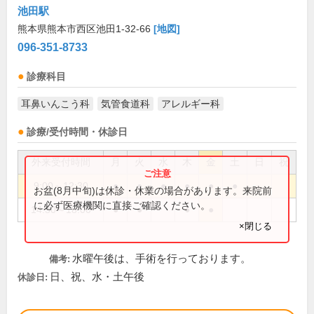
池田駅
熊本県熊本市西区池田1-32-66
[地図]
096-351-8733
診療科目
耳鼻いんこう科
気管食道科
アレルギー科
診療/受付時間・休診日
外来受付時間
月
火
水
木
金
土
日
祝
9:00～12:30
●
●
●
●
●
●
お盆(8月中旬)は休診・休業の場合があります。来院前
に必ず医療機関に直接ご確認ください。
14:30～18:00
●
●
●
●
×閉じる
水曜午後は、手術を行っております。
備考:
日、祝、水・土午後
休診日: