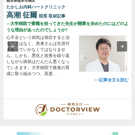
熊本県熊本市南区
たかしお内科ハートクリニック
高潮 征爾
院長
取材記事
大学病院で要職を担ってきた先生が開業を決めたのにはどのよ
うな理由があったのでしょうか?
心不全という病気は発症すると治
ることはなく、患者さんは生涯付
き合っていかなくてはなりませ
ん。しかも、悪化と改善を繰り返
しながら病状はだんだん悪くなっ
ていきます。大学病院で後進の育
成に取り組みつつ、高度…
>>記事全文を読む