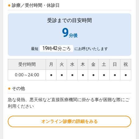
診療／受付時間・休診日
受診までの目安時間
9
分後
19
42
時
分ごろ
最短
にお呼びいたします
受付時間
月
火
水
木
金
土
日
祝
0:00～24:00
●
●
●
●
●
●
●
●
その他
急な発熱、悪天候など直接医療機関に掛かる事が困難な際にご
利用ください
オンライン診療の詳細をみる