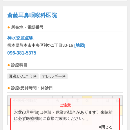
斎藤耳鼻咽喉科医院
所在地・電話番号
神水交差点駅
熊本県熊本市中央区神水1丁目33-16
[地図]
096-381-5375
診療科目
耳鼻いんこう科
アレルギー科
診療/受付時間・休診日
外来受付時間
月
火
水
木
金
土
日
祝
9:00～13:00
●
●
●
●
●
●
お盆(8月中旬)は休診・休業の場合があります。来院前
に必ず医療機関に直接ご確認ください。
14:00～18:00
●
●
●
×閉じる