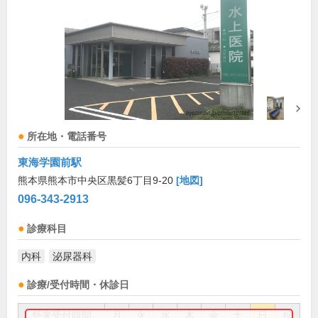
所在地・電話番号
東海学園前駅
熊本県熊本市中央区黒髪6丁目9-20
[地図]
096-343-2913
診療科目
内科
泌尿器科
診療/受付時間・休診日
外来受付時間
月
火
水
木
金
土
日
祝