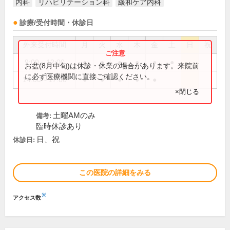
内科
リハビリテーション科
緩和ケア内科
診療/受付時間・休診日
外来受付時間
月
火
水
木
金
土
日
祝
9:00～12:00
●
●
●
●
●
●
お盆(8月中旬)は休診・休業の場合があります。来院前
に必ず医療機関に直接ご確認ください。
14:00～17:00
●
●
●
●
●
×閉じる
土曜AMのみ
備考:
臨時休診あり
日、祝
休診日:
この医院の詳細をみる
※
アクセス数