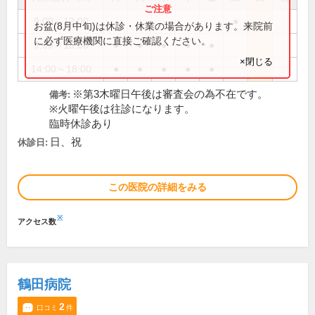
9:00～12:00
●
お盆(8月中旬)は休診・休業の場合があります。来院前
に必ず医療機関に直接ご確認ください。
9:00～13:00
●
●
●
●
●
×閉じる
14:00～18:00
●
●
●
●
●
※第3木曜日午後は審査会の為不在です。
備考:
※火曜午後は往診になります。
臨時休診あり
日、祝
休診日:
この医院の詳細をみる
※
アクセス数
鶴田病院
2
口コミ
件