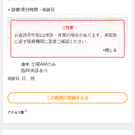
診療/受付時間・休診日
外来受付時間
月
火
水
木
金
土
日
祝
9:00～12:00
●
●
●
●
●
●
お盆(8月中旬)は休診・休業の場合があります。来院前
に必ず医療機関に直接ご確認ください。
14:00～17:00
●
●
●
●
●
×閉じる
土曜AMのみ
備考:
臨時休診あり
日、祝
休診日:
この医院の詳細をみる
※
アクセス数