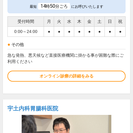
14
50
時
分ごろ
最短
にお呼びいたします
受付時間
月
火
水
木
金
土
日
祝
0:00～24:00
●
●
●
●
●
●
●
●
その他
急な発熱、悪天候など直接医療機関に掛かる事が困難な際にご
利用ください
オンライン診療の詳細をみる
宇土内科胃腸科医院