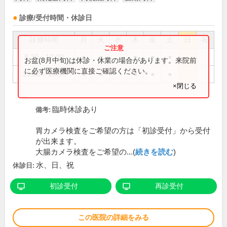
診療/受付時間・休診日
診療時間
月
火
水
木
金
土
日
祝
8:30～12:00
●
●
●
●
●
お盆(8月中旬)は休診・休業の場合があります。来院前
に必ず医療機関に直接ご確認ください。
13:30～18:00
●
●
●
●
●
×閉じる
臨時休診あり
備考:
胃カメラ検査をご希望の方は「初診受付」から受付
が出来ます。
大腸カメラ検査をご希望の...(
続きを読む
)
水、日、祝
休診日:
初診受付
再診受付
この医院の詳細をみる