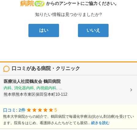
病院なび
からのアンケートにご協力ください。
知りたい情報は見つかりましたか?
はい
いいえ
口コミがある病院・クリニック
医療法人社団鶴友会
鶴田病院
内科, 消化器内科, 内視鏡内科, ...
熊本県熊本市東区保田窪本町10-112
5
口コミ: 2件
熊本大学病院からの紹介で、鶴田病院で毎週化学療法(抗がん剤治療)を受けてい
ます。院長をはじめ、看護師さんたちがとても親切...
続きを読む