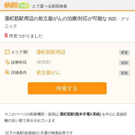
病院なび
人で選べる医院検索
通町筋駅周辺の前立腺がんの治療/対応が可能な
病院・クリ
ニック
6
件見つかりました
通町筋駅周辺
エリア/駅
変更
(未指定)
診療科目
追加
前立腺がん
詳細条件
変更
検索する
※このページの医療機関・薬局は
通町筋駅(熊本市電A系統)
を中心に直線距
離の近い順で表示されています
以下の各駅(各路線)と共通の検索結果です