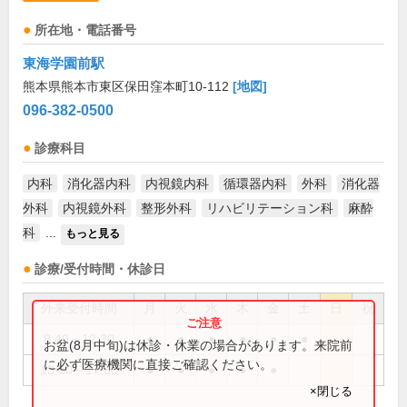
所在地・電話番号
東海学園前駅
熊本県熊本市東区保田窪本町10-112
[地図]
096-382-0500
診療科目
内科
消化器内科
内視鏡内科
循環器内科
外科
消化器
外科
内視鏡外科
整形外科
リハビリテーション科
麻酔
科
...
もっと見る
診療/受付時間・休診日
外来受付時間
月
火
水
木
金
土
日
祝
8:40～12:30
●
●
●
●
●
●
お盆(8月中旬)は休診・休業の場合があります。来院前
に必ず医療機関に直接ご確認ください。
13:50～17:30
●
●
●
●
●
×閉じる