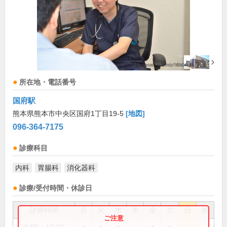
所在地・電話番号
国府駅
熊本県熊本市中央区国府1丁目19-5
[地図]
096-364-7175
診療科目
内科
胃腸科
消化器科
診療/受付時間・休診日
診療時間
月
火
水
木
金
土
日
祝