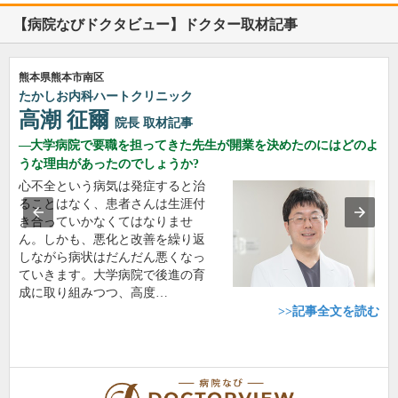
【病院なびドクタビュー】ドクター取材記事
熊本県熊本市南区
たかしお内科ハートクリニック
高潮 征爾
院長
取材記事
大学病院で要職を担ってきた先生が開業を決めたのにはどのよ
うな理由があったのでしょうか?
心不全という病気は発症すると治
ることはなく、患者さんは生涯付
き合っていかなくてはなりませ
ん。しかも、悪化と改善を繰り返
しながら病状はだんだん悪くなっ
ていきます。大学病院で後進の育
成に取り組みつつ、高度…
>>記事全文を読む