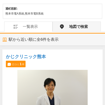
通町筋駅:
熊本市電A系統,熊本市電B系統
一覧表示
地図で検索
駅から近い順に全
6
件を表示
かじクリニック熊本
1
口コミ
件