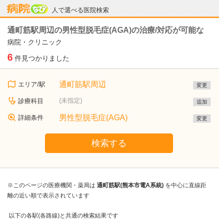
病院なび
人で選べる医院検索
通町筋駅周辺の男性型脱毛症(AGA)の治療/対応が可能な
病院・クリニック
6
件見つかりました
通町筋駅周辺
エリア/駅
変更
(未指定)
診療科目
追加
男性型脱毛症(AGA)
詳細条件
変更
検索する
※このページの医療機関・薬局は
通町筋駅(熊本市電A系統)
を中心に直線距
離の近い順で表示されています
以下の各駅(各路線)と共通の検索結果です