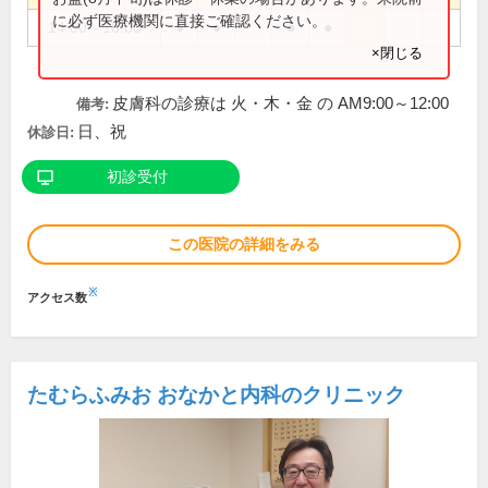
に必ず医療機関に直接ご確認ください。
14:00～18:00
●
●
●
●
×閉じる
皮膚科の診療は 火・木・金 の AM9:00～12:00
備考:
日、祝
休診日:
初診受付
この医院の詳細をみる
※
アクセス数
たむらふみお おなかと内科のクリニック