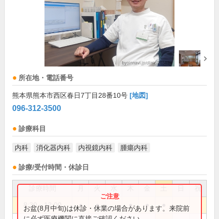
所在地・電話番号
熊本県熊本市西区春日7丁目28番10号
[地図]
096-312-3500
診療科目
内科
消化器内科
内視鏡内科
腫瘍内科
診療/受付時間・休診日
診療時間
月
火
水
木
金
土
日
祝
8:30～12:00
●
●
●
●
●
お盆(8月中旬)は休診・休業の場合があります。来院前
に必ず医療機関に直接ご確認ください。