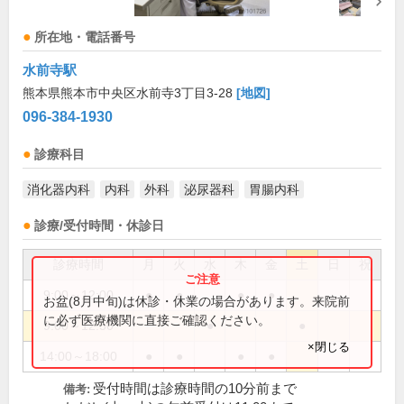
所在地・電話番号
水前寺駅
熊本県熊本市中央区水前寺3丁目3-28
[地図]
096-384-1930
診療科目
消化器内科
内科
外科
泌尿器科
胃腸内科
診療/受付時間・休診日
診療時間
月
火
水
木
金
土
日
祝
9:00～12:00
●
●
●
●
お盆(8月中旬)は休診・休業の場合があります。来院前
に必ず医療機関に直接ご確認ください。
9:00～12:30
●
●
×閉じる
14:00～18:00
●
●
●
●
受付時間は診療時間の10分前まで
備考: