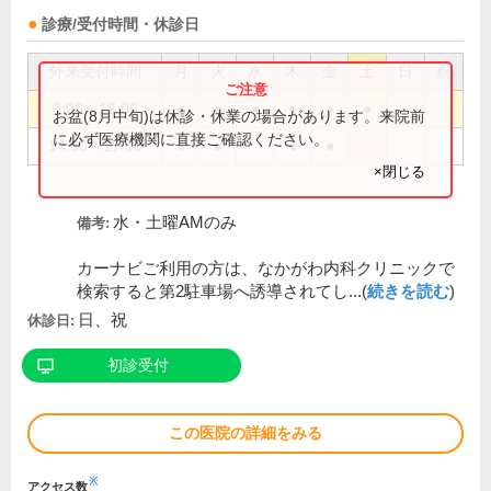
診療/受付時間・休診日
外来受付時間
月
火
水
木
金
土
日
祝
9:00～12:00
●
●
●
●
●
●
お盆(8月中旬)は休診・休業の場合があります。来院前
に必ず医療機関に直接ご確認ください。
14:00～17:00
●
●
●
●
×閉じる
水・土曜AMのみ
備考:
カーナビご利用の方は、なかがわ内科クリニックで
検索すると第2駐車場へ誘導されてし...(
続きを読む
)
日、祝
休診日:
初診受付
この医院の詳細をみる
※
アクセス数