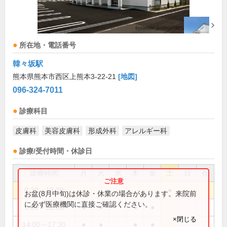
所在地・電話番号
韓々坂駅
熊本県熊本市西区上熊本3-22-21
[地図]
096-324-7011
診療科目
皮膚科
美容皮膚科
形成外科
アレルギー科
診療/受付時間・休診日
診療時間
月
火
水
木
金
土
日
祝
8:30～13:30
●
お盆(8月中旬)は休診・休業の場合があります。来院前
に必ず医療機関に直接ご確認ください。
9:00～12:00
●
●
●
●
×閉じる
14:00～17:30
●
●
●
●