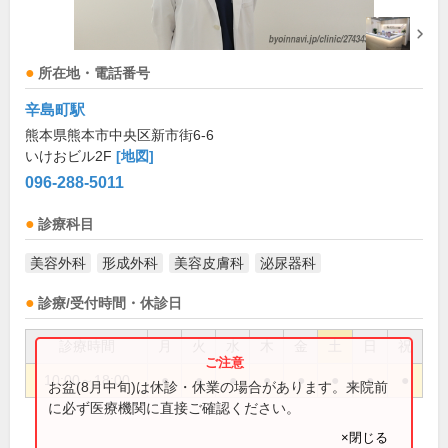
所在地・電話番号
辛島町駅
熊本県熊本市中央区新市街6-6
いけおビル2F
[地図]
096-288-5011
診療科目
美容外科
形成外科
美容皮膚科
泌尿器科
診療/受付時間・休診日
診療時間
月
火
水
木
金
土
日
祝
10:00～18:00
●
●
●
●
●
●
●
●
お盆(8月中旬)は休診・休業の場合があります。来院前
に必ず医療機関に直接ご確認ください。
×閉じる