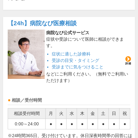
【24h】
病院なび医療相談
病院なび公式サービス
症状や受診について医師に相談ができま
す。
症状に適した診療科
受診の目安・タイミング
受診までに気をつけること
などにご利用ください。（無料でご利用い
ただけます）
相談／受付時間
相談受付時間
月
火
水
木
金
土
日
祝
0:00～24:00
●
●
●
●
●
●
●
●
※24時間365日、受け付けています。休日深夜時間帯の回答には