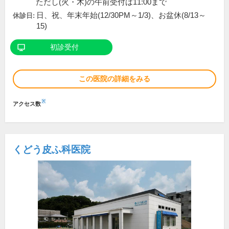
ただし(火・木)の午前受付は11:00まで
日、祝、年末年始(12/30PM～1/3)、お盆休(8/13～
休診日:
15)
初診受付
この医院の詳細をみる
※
アクセス数
くどう皮ふ科医院