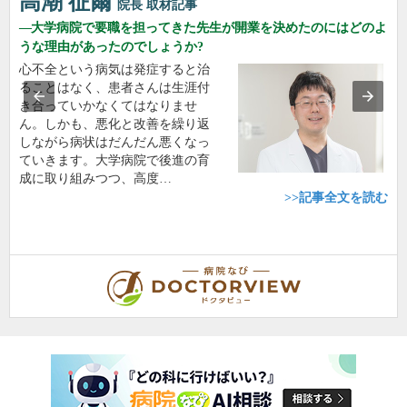
高潮 征爾
院長
取材記事
大学病院で要職を担ってきた先生が開業を決めたのにはどのよ
うな理由があったのでしょうか?
心不全という病気は発症すると治
ることはなく、患者さんは生涯付
き合っていかなくてはなりませ
ん。しかも、悪化と改善を繰り返
しながら病状はだんだん悪くなっ
ていきます。大学病院で後進の育
成に取り組みつつ、高度…
>>記事全文を読む