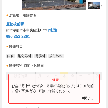
所在地・電話番号
慶徳校前駅
熊本県熊本市中央区通町23
[地図]
096-353-2361
診療科目
内科
消化器科
胃腸科
放射線科
診療/受付時間・休診日
診療時間
月
火
水
木
金
土
日
祝
8:00～17:00
●
●
●
●
●
お盆(8月中旬)は休診・休業の場合があります。来院前
に必ず医療機関に直接ご確認ください。
×閉じる