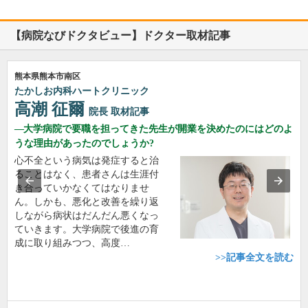
【病院なびドクタビュー】ドクター取材記事
熊本県熊本市南区
たかしお内科ハートクリニック
高潮 征爾
院長
取材記事
大学病院で要職を担ってきた先生が開業を決めたのにはどのよ
うな理由があったのでしょうか?
心不全という病気は発症すると治
ることはなく、患者さんは生涯付
き合っていかなくてはなりませ
ん。しかも、悪化と改善を繰り返
しながら病状はだんだん悪くなっ
ていきます。大学病院で後進の育
成に取り組みつつ、高度…
>>記事全文を読む