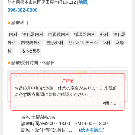
熊本県熊本市東区保田窪本町10-112
[地図]
096-382-0500
診療科目
内科
消化器内科
内視鏡内科
循環器内科
外科
消化器
外科
内視鏡外科
整形外科
リハビリテーション科
麻酔
科
...
もっと見る
診療/受付時間・休診日
外来受付時間
月
火
水
木
金
土
日
祝
8:40～12:30
●
●
●
●
●
●
お盆(8月中旬)は休診・休業の場合があります。来院前
に必ず医療機関に直接ご確認ください。
13:50～17:30
●
●
●
●
●
×閉じる
土曜AMのみ
備考:
診療時間AM9:00～13:00、PM14:00～18:00
診療・受付時間は科目によ...(
続きを読む
)