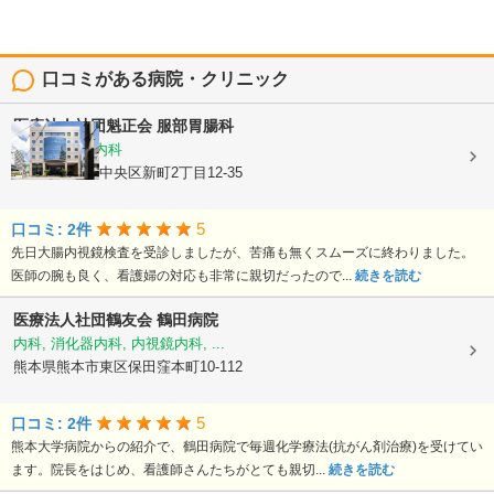
口コミがある病院・クリニック
医療法人社団魁正会
服部胃腸科
消化器内科, 内科
熊本県熊本市中央区新町2丁目12-35
5
口コミ: 2件
先日大腸内視鏡検査を受診しましたが、苦痛も無くスムーズに終わりました。
医師の腕も良く、看護婦の対応も非常に親切だったので...
続きを読む
医療法人社団鶴友会
鶴田病院
内科, 消化器内科, 内視鏡内科, ...
熊本県熊本市東区保田窪本町10-112
5
口コミ: 2件
熊本大学病院からの紹介で、鶴田病院で毎週化学療法(抗がん剤治療)を受けてい
ます。院長をはじめ、看護師さんたちがとても親切...
続きを読む