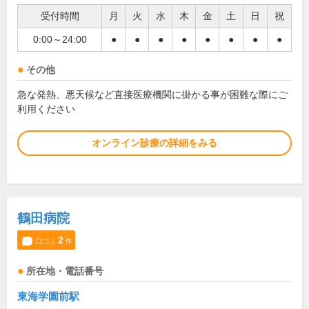
受付時間
月
火
水
木
金
土
日
祝
0:00～24:00
●
●
●
●
●
●
●
●
その他
急な発熱、悪天候など直接医療機関に掛かる事が困難な際にご
利用ください
オンライン診療の詳細をみる
鶴田病院
2
口コミ
件
所在地・電話番号
東海学園前駅