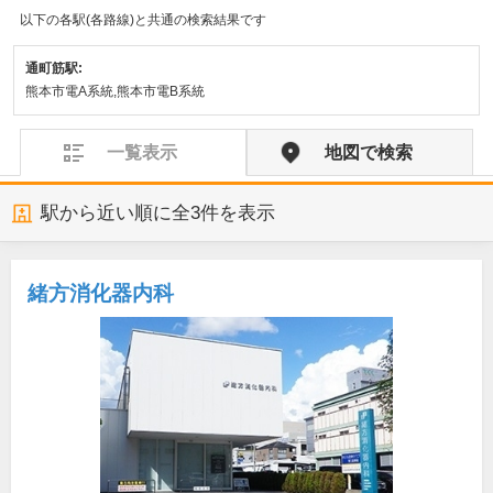
以下の各駅(各路線)と共通の検索結果です
通町筋駅:
熊本市電A系統,熊本市電B系統
一覧表示
地図で検索
駅から近い順に全
3
件を表示
緒方消化器内科