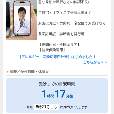
急な発熱や風邪などの体調不良に
ご自宅・オフィスで受診出来ます
お薬はお近くの薬局、宅配便でお受け取り
登園許可証・診断書も発行可
【夜間休日・全国エリア】
【健康保険適用】
【アレルギー・花粉症専門外来】はじめました！
こちらから＞＞
診療／受付時間・休診日
受診までの目安時間
1
17
時間
分後
8
21
時
分ごろ
最短
にお呼びいたします