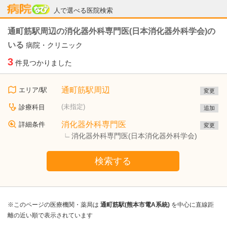
病院なび
人で選べる医院検索
通町筋駅周辺の消化器外科専門医(日本消化器外科学会)の
いる
病院・クリニック
3
件見つかりました
通町筋駅周辺
エリア/駅
変更
(未指定)
診療科目
追加
消化器外科専門医
詳細条件
変更
消化器外科専門医(日本消化器外科学会)
検索する
※このページの医療機関・薬局は
通町筋駅(熊本市電A系統)
を中心に直線距
離の近い順で表示されています