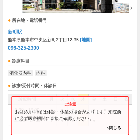
所在地・電話番号
新町駅
熊本県熊本市中央区新町2丁目12-35
[地図]
096-325-2300
診療科目
消化器内科
内科
診療/受付時間・休診日
診療時間
月
火
水
木
金
土
日
祝
8:30～13:00
●
●
●
●
●
●
お盆(8月中旬)は休診・休業の場合があります。来院前
に必ず医療機関に直接ご確認ください。
15:00～17:00
●
●
●
●
●
×閉じる