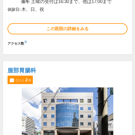
土曜の受付は16:30まで、他は17:00まで
備考:
木、日、祝
休診日:
この医院の詳細をみる
※
アクセス数
服部胃腸科
2
口コミ
件