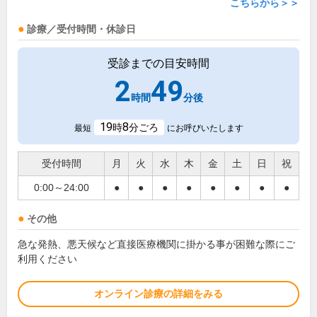
こちらから＞＞
診療／受付時間・休診日
受診までの目安時間
2
49
時間
分後
19
8
時
分ごろ
最短
にお呼びいたします
受付時間
月
火
水
木
金
土
日
祝
0:00～24:00
●
●
●
●
●
●
●
●
その他
急な発熱、悪天候など直接医療機関に掛かる事が困難な際にご
利用ください
オンライン診療の詳細をみる