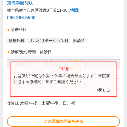
東海学園前駅
熊本県熊本市東区渡鹿8丁目11-36
[地図]
096-366-5500
診療科目
整形外科
リハビリテーション科
麻酔科
診療/受付時間・休診日
診療時間
月
火
水
木
金
土
日
祝
9:00～12:30
●
●
●
●
●
●
お盆(8月中旬)は休診・休業の場合があります。来院前
に必ず医療機関に直接ご確認ください。
14:00～17:30
●
●
●
●
×閉じる
水曜午後、土曜午後、日、祝
休診日:
この医院の詳細をみる