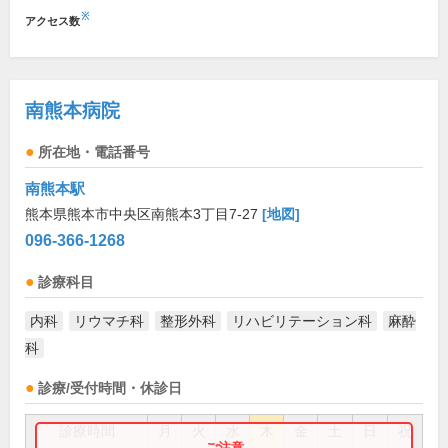
※
アクセス数
南熊本病院
所在地・電話番号
南熊本駅
熊本県熊本市中央区南熊本3丁目7-27
[地図]
096-366-1268
診療科目
内科
リウマチ科
整形外科
リハビリテーション科
麻酔
科
診療/受付時間・休診日
診療時間
月
火
水
木
金
土
日
祝