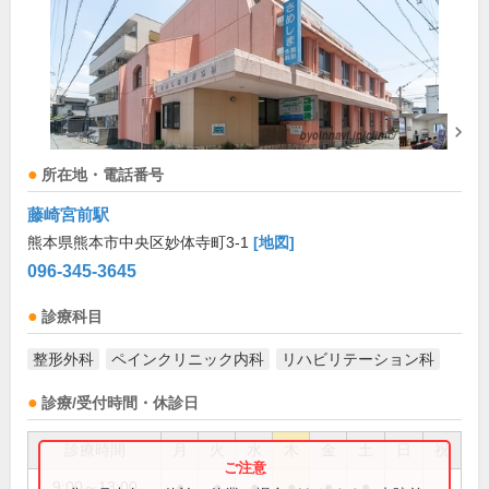
所在地・電話番号
藤崎宮前駅
熊本県熊本市中央区妙体寺町3-1
[地図]
096-345-3645
診療科目
整形外科
ペインクリニック内科
リハビリテーション科
診療/受付時間・休診日
診療時間
月
火
水
木
金
土
日
祝
9:00～13:00
●
●
●
●
●
●