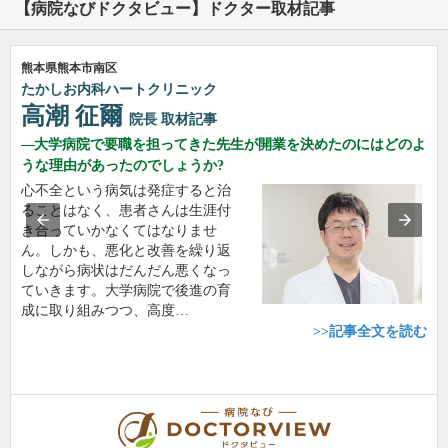
【病院なびドクタビュー】ドクター取材記事
熊本県熊本市南区
たかしお内科ハートクリニック
高潮 征爾
院長
取材記事
大学病院で要職を担ってきた先生が開業を決めたのにはどのよ
うな理由があったのでしょうか?
心不全という病気は発症すると治
ることはなく、患者さんは生涯付
き合っていかなくてはなりませ
ん。しかも、悪化と改善を繰り返
しながら病状はだんだん悪くなっ
ていきます。大学病院で後進の育
成に取り組みつつ、高度…
>>記事全文を読む