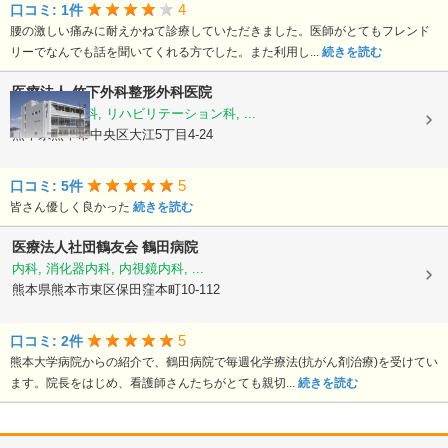
4
口コミ: 1件
腰の激しい痛みに耐えかねて診療していただきました。医師がとてもフレンド
リーでなんでも話を聞いてくれる方でした。また利用し...
続きを読む
医療法人
竹下外科整形外科医院
外科, 整形外科, リハビリテーション科, ...
熊本県熊本市中央区大江5丁目4-24
5
口コミ: 5件
皆さん優しく良かった
続きを読む
医療法人社団鶴友会
鶴田病院
内科, 消化器内科, 内視鏡内科, ...
熊本県熊本市東区保田窪本町10-112
5
口コミ: 2件
熊本大学病院からの紹介で、鶴田病院で毎週化学療法(抗がん剤治療)を受けてい
ます。院長をはじめ、看護師さんたちがとても親切...
続きを読む