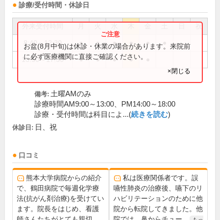
診療/受付時間・休診日
外来受付時間
月
火
水
木
金
土
日
祝
8:40～12:30
●
●
●
●
●
●
お盆(8月中旬)は休診・休業の場合があります。来院前
に必ず医療機関に直接ご確認ください。
13:50～17:30
●
●
●
●
●
×閉じる
土曜AMのみ
備考:
診療時間AM9:00～13:00、PM14:00～18:00
診療・受付時間は科目によ...(
続きを読む
)
日、祝
休診日:
口コミ
熊本大学病院からの紹介
私は医療関係者です。誤
で、鶴田病院で毎週化学療
嚥性肺炎の治療後、嚥下のリ
法(抗がん剤治療)を受けてい
ハビリテーションのために他
ます。院長をはじめ、看護
院から転院してきました。他
師さんたちがとても親切...
院では、鼻からチュー...
もっ