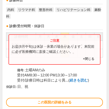
診療科目
内科
リウマチ科
整形外科
リハビリテーション科
麻酔
科
診療/受付時間・休診日
診療時間
月
火
水
木
金
土
日
祝
9:00～12:30
●
●
●
●
●
●
お盆(8月中旬)は休診・休業の場合があります。来院前
に必ず医療機関に直接ご確認ください。
14:00～17:30
●
●
●
●
●
×閉じる
土曜AMのみ
備考:
受付AM8:30～12:00 PM13:30～17:00
受付/診療日時は科目により異...(
続きを読む
)
日、祝
休診日:
この医院の詳細をみる