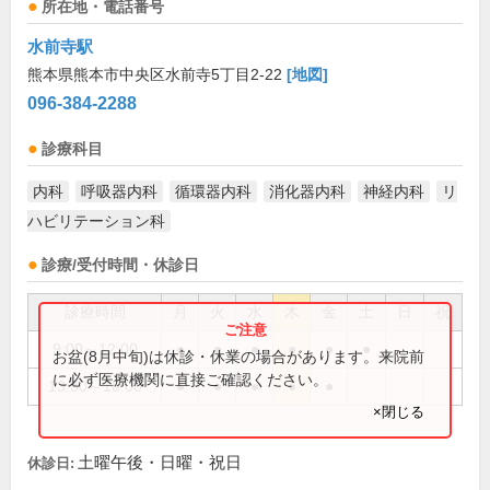
所在地・電話番号
水前寺駅
熊本県熊本市中央区水前寺5丁目2-22
[地図]
096-384-2288
診療科目
内科
呼吸器内科
循環器内科
消化器内科
神経内科
リ
ハビリテーション科
診療/受付時間・休診日
診療時間
月
火
水
木
金
土
日
祝
9:00～12:00
●
●
●
●
●
●
お盆(8月中旬)は休診・休業の場合があります。来院前
に必ず医療機関に直接ご確認ください。
13:30～18:00
●
●
●
●
●
×閉じる
土曜午後・日曜・祝日
休診日: