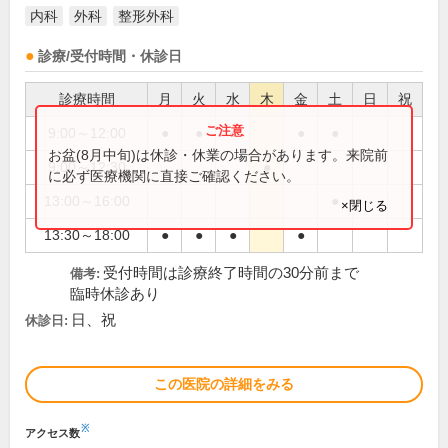
内科
外科
整形外科
診療/受付時間・休診日
診療時間
月
火
水
木
金
土
日
祝
9:00～12:00
●
●
●
●
●
お盆(8月中旬)は休診・休業の場合があります。来院前
9:00～12:30
●
に必ず医療機関に直接ご確認ください。
13:00～16:00
●
×閉じる
13:30～18:00
●
●
●
●
受付時間は診療終了時間の30分前まで
備考:
臨時休診あり
日、祝
休診日:
この医院の詳細をみる
※
アクセス数