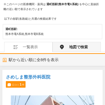
※このページの医療機関・薬局は
通町筋駅(熊本市電A系統)
を中心に直線距
離の近い順で表示されています
以下の各駅(各路線)と共通の検索結果です
通町筋駅:
熊本市電A系統,熊本市電B系統
一覧表示
地図で検索
駅から近い順に全
8
件を表示
さめしま整形外科医院
1
口コミ
件