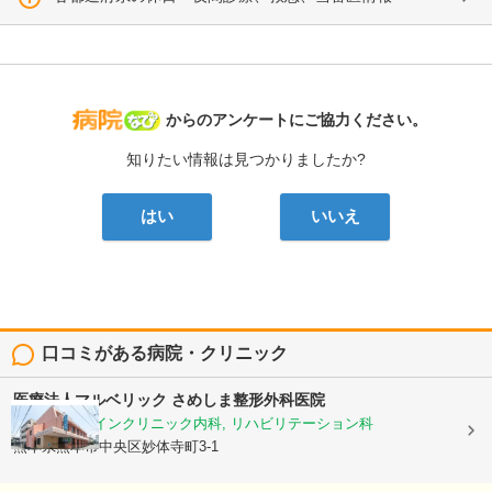
病院なび
からのアンケートにご協力ください。
知りたい情報は見つかりましたか?
はい
いいえ
口コミがある病院・クリニック
医療法人マルベリック
さめしま整形外科医院
整形外科, ペインクリニック内科, リハビリテーション科
熊本県熊本市中央区妙体寺町3-1