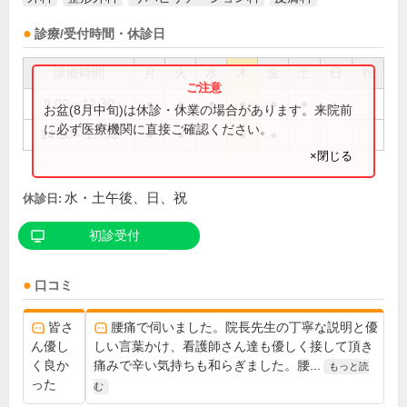
診療/受付時間・休診日
診療時間
月
火
水
木
金
土
日
祝
9:00～12:30
●
●
●
●
●
●
お盆(8月中旬)は休診・休業の場合があります。来院前
に必ず医療機関に直接ご確認ください。
14:00～17:30
●
●
●
●
×閉じる
水・土午後、日、祝
休診日:
初診受付
口コミ
皆さ
腰痛で伺いました。院長先生の丁寧な説明と優
ん優し
しい言葉かけ、看護師さん達も優しく接して頂き
く良か
痛みで辛い気持ちも和らぎました。腰...
もっと読
った
む