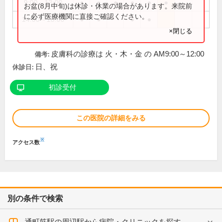
9:00～13:00
●
●
●
●
●
●
お盆(8月中旬)は休診・休業の場合があります。来院前
に必ず医療機関に直接ご確認ください。
14:00～18:00
●
●
●
●
×閉じる
皮膚科の診療は 火・木・金 の AM9:00～12:00
備考:
日、祝
休診日:
初診受付
この医院の詳細をみる
※
アクセス数
別の条件で検索
通町筋駅の周辺駅から病院・クリニックを探す