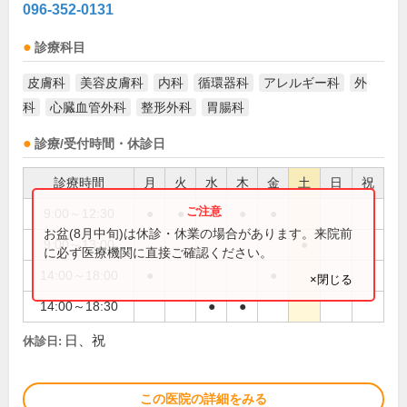
096-352-0131
診療科目
皮膚科
美容皮膚科
内科
循環器科
アレルギー科
外
科
心臓血管外科
整形外科
胃腸科
診療/受付時間・休診日
診療時間
月
火
水
木
金
土
日
祝
9:00～12:30
●
●
●
●
●
お盆(8月中旬)は休診・休業の場合があります。来院前
9:00～13:00
●
に必ず医療機関に直接ご確認ください。
14:00～18:00
●
●
×閉じる
14:00～18:30
●
●
日、祝
休診日:
この医院の詳細をみる