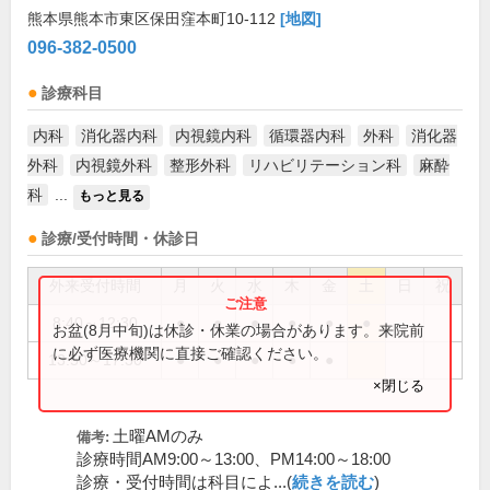
熊本県熊本市東区保田窪本町10-112
[地図]
096-382-0500
診療科目
内科
消化器内科
内視鏡内科
循環器内科
外科
消化器
外科
内視鏡外科
整形外科
リハビリテーション科
麻酔
科
...
もっと見る
診療/受付時間・休診日
外来受付時間
月
火
水
木
金
土
日
祝
8:40～12:30
●
●
●
●
●
●
お盆(8月中旬)は休診・休業の場合があります。来院前
に必ず医療機関に直接ご確認ください。
13:50～17:30
●
●
●
●
●
×閉じる
土曜AMのみ
備考:
診療時間AM9:00～13:00、PM14:00～18:00
診療・受付時間は科目によ...(
続きを読む
)