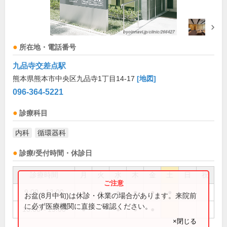
所在地・電話番号
九品寺交差点駅
熊本県熊本市中央区九品寺1丁目14-17
[地図]
096-364-5221
診療科目
内科
循環器科
診療/受付時間・休診日
診療時間
月
火
水
木
金
土
日
祝
9:00～13:00
●
●
●
●
●
●
お盆(8月中旬)は休診・休業の場合があります。来院前
に必ず医療機関に直接ご確認ください。
15:00～19:00
●
●
●
●
×閉じる