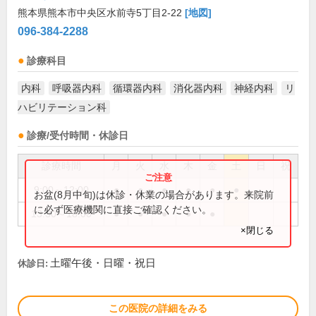
熊本県熊本市中央区水前寺5丁目2-22
[地図]
096-384-2288
診療科目
内科
呼吸器内科
循環器内科
消化器内科
神経内科
リ
ハビリテーション科
診療/受付時間・休診日
診療時間
月
火
水
木
金
土
日
祝
9:00～12:00
●
●
●
●
●
●
お盆(8月中旬)は休診・休業の場合があります。来院前
に必ず医療機関に直接ご確認ください。
13:30～18:00
●
●
●
●
●
×閉じる
土曜午後・日曜・祝日
休診日:
この医院の詳細をみる