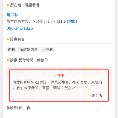
所在地・電話番号
亀井駅
熊本県熊本市北区清水万石4丁目1-5
[地図]
096-341-1325
診療科目
内科
循環器内科
小児科
診療/受付時間・休診日
診療時間
月
火
水
木
金
土
日
祝
9:00～12:30
●
●
●
●
●
お盆(8月中旬)は休診・休業の場合があります。来院前
に必ず医療機関に直接ご確認ください。
9:00～13:00
●
×閉じる
14:00～18:15
●
●
●
●
●
日、祝
休診日: