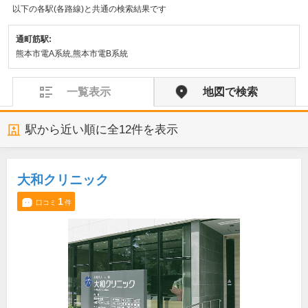
以下の各駅(各路線)と共通の検索結果です
通町筋駅:
熊本市電A系統,熊本市電B系統
一覧表示
地図で検索
駅から近い順に全
12
件を表示
大和クリニック
1
口コミ
件