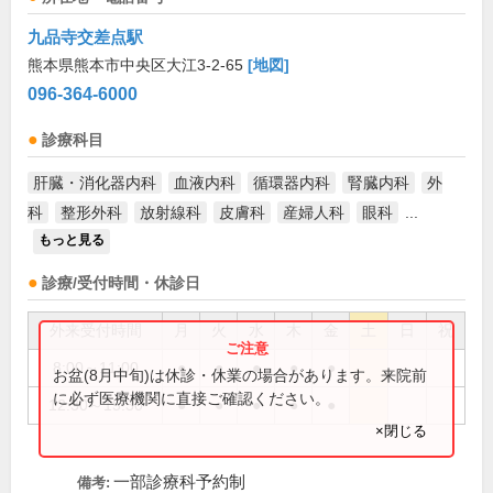
九品寺交差点駅
熊本県熊本市中央区大江3-2-65
[地図]
096-364-6000
診療科目
肝臓・消化器内科
血液内科
循環器内科
腎臓内科
外
科
整形外科
放射線科
皮膚科
産婦人科
眼科
...
もっと見る
診療/受付時間・休診日
外来受付時間
月
火
水
木
金
土
日
祝
8:00～11:00
●
●
●
●
●
お盆(8月中旬)は休診・休業の場合があります。来院前
に必ず医療機関に直接ご確認ください。
12:30～15:30
●
●
●
●
●
×閉じる
一部診療科予約制
備考: