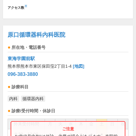
※
アクセス数
原口循環器科内科医院
所在地・電話番号
東海学園前駅
熊本県熊本市東区保田窪2丁目1-4
[地図]
096-383-3880
診療科目
内科
循環器内科
診療/受付時間・休診日
外来受付時間
月
火
水
木
金
土
日
祝
8:30～12:00
●
●
●
●
●
●