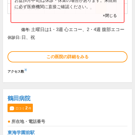
お盆(8月中旬)は休診・休業の場合があります。来院前
に必ず医療機関に直接ご確認ください。
14:00～17:00
●
●
●
●
×閉じる
土曜日は1・3週 心エコー、2・4週 腹部エコー
備考:
日、祝
休診日:
この医院の詳細をみる
※
アクセス数
鶴田病院
2
口コミ
件
所在地・電話番号
東海学園前駅