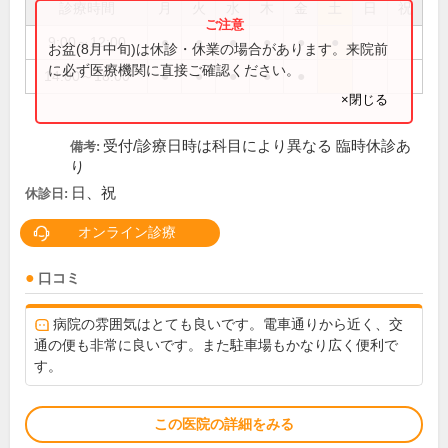
診療時間
月
火
水
木
金
土
日
祝
9:00～12:00
●
●
●
●
●
●
お盆(8月中旬)は休診・休業の場合があります。来院前
に必ず医療機関に直接ご確認ください。
14:00～18:00
●
●
●
●
●
×閉じる
受付/診療日時は科目により異なる 臨時休診あ
備考:
り
日、祝
休診日:
オンライン診療
口コミ
病院の雰囲気はとても良いです。電車通りから近く、交
通の便も非常に良いです。また駐車場もかなり広く便利で
す。
この医院の詳細をみる