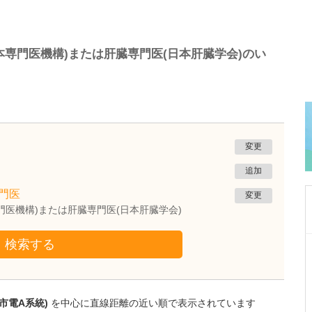
専門医機構)または肝臓専門医(日本肝臓学会)のい
変更
追加
門医
変更
門医機構)または肝臓専門医(日本肝臓学会)
検索する
東京都国分寺市
つくばケンクリニック
廣川 健信
院長
取材記事
注力している糖尿病診療について詳しく教えて
市電A系統)
を中心に直線距離の近い順で表示されています