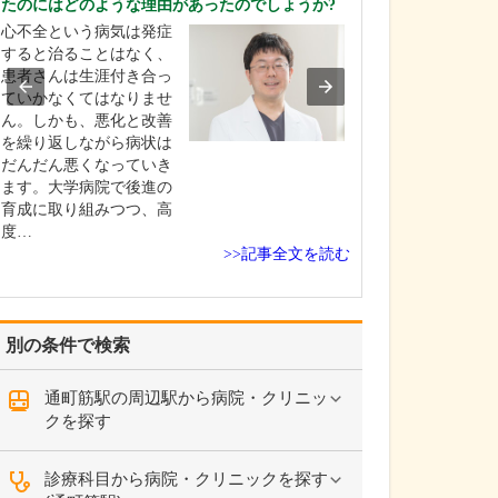
たのにはどのような理由があったのでしょうか?
査」について教
心不全という病気は発症
成子クリニック
すると治ることはなく、
特徴は「苦痛の
患者さんは生涯付き合っ
カメラをする」
ていかなくてはなりませ
す。今でこそ細
ん。しかも、悪化と改善
が開発されてい
を繰り返しながら病状は
当時は太いもの
だんだん悪くなっていき
く、胃カメラと
ます。大学病院で後進の
とても苦しい検
育成に取り組みつつ、高
た。…
度…
>>記事全文を読む
別の条件で検索
通町筋駅の周辺駅から病院・クリニッ
クを探す
診療科目から病院・クリニックを探す