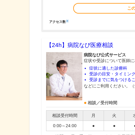
こ
※
アクセス数
【24h】
病院なび医療相談
病院なび公式サービス
症状や受診について医師に
症状に適した診療科
受診の目安・タイミン
受診までに気をつける
などにご利用ください。（
相談／受付時間
相談受付時間
月
火
0:00～24:00
●
●