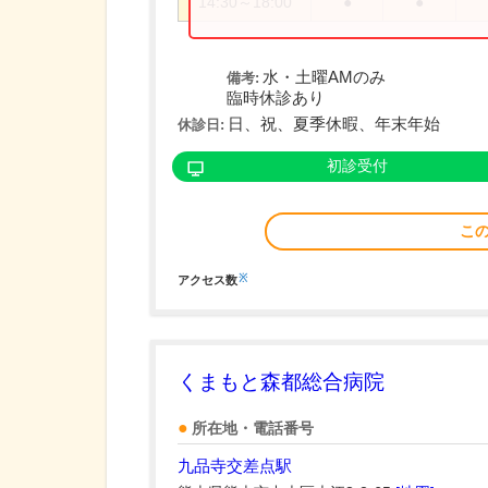
14:30～18:00
●
●
水・土曜AMのみ
備考:
臨時休診あり
日、祝、夏季休暇、年末年始
休診日:
初診受付
こ
※
アクセス数
くまもと森都総合病院
所在地・電話番号
九品寺交差点駅