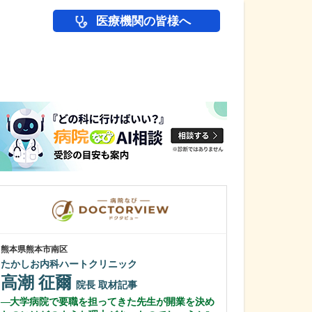
医療機関の皆様へ
医師(ドクター)の
熊本県熊本市南区
東京都目黒区
たかしお内科ハートクリニック
成子クリニック
高潮 征爾
成子 浩
院長
取材記事
院
大学病院で要職を担ってきた先生が開業を決め
先生が力を入れ