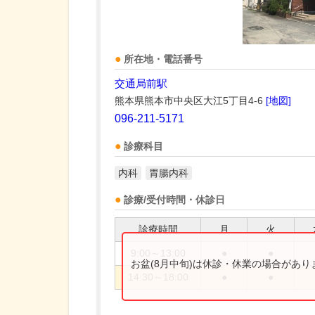
所在地・電話番号
交通局前駅
熊本県熊本市中央区大江5丁目4-6
[地図]
096-211-5171
診療科目
内科
胃腸内科
診療/受付時間・休診日
診療時間
月
火
9:00～13:00
●
●
お盆(8月中旬)は休診・休業の場合があ
14:30～18:00
●
●