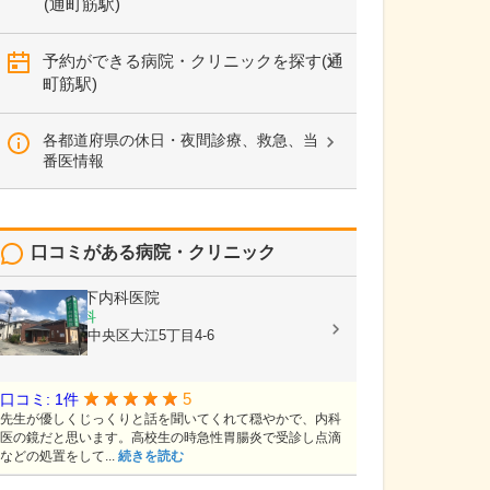
(通町筋駅)
予約ができる病院・クリニックを探す(通
町筋駅)
各都道府県の休日・夜間診療、救急、当
番医情報
口コミがある病院・クリニック
医療法人
竹下内科医院
内科, 胃腸内科
熊本県熊本市中央区大江5丁目4-6
5
口コミ: 1件
先生が優しくじっくりと話を聞いてくれて穏やかで、内科
医の鏡だと思います。高校生の時急性胃腸炎で受診し点滴
などの処置をして...
続きを読む