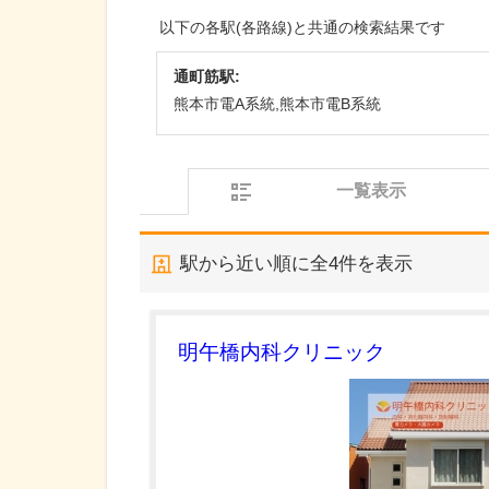
以下の各駅(各路線)と共通の検索結果です
通町筋駅:
熊本市電A系統,熊本市電B系統
一覧表示
駅から近い順に全
4
件を表示
明午橋内科クリニック