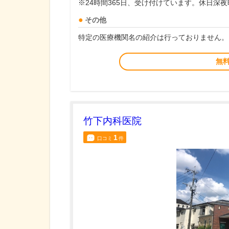
※24時間365日、受け付けています。休日深
その他
特定の医療機関名の紹介は行っておりません。
無
竹下内科医院
1
口コミ
件