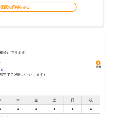
の医院の詳細をみる
相談ができます。
グ
こと
無料でご利用いただけます）
水
木
金
土
日
祝
●
●
●
●
●
●