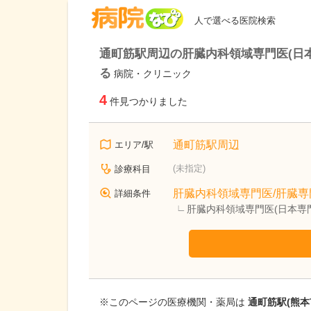
病院なび
人で選べる医院検索
通町筋駅周辺の肝臓内科領域専門医(日本
る
病院・クリニック
4
件見つかりました
通町筋駅周辺
エリア/駅
(未指定)
診療科目
肝臓内科領域専門医/肝臓専
詳細条件
肝臓内科領域専門医(日本専
※このページの医療機関・薬局は
通町筋駅(熊本