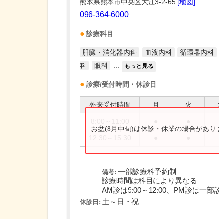
熊本県熊本市中央区大江3-2-65
[地図]
096-364-6000
診療科目
肝臓・消化器内科
血液内科
循環器内科
科
眼科
...
もっと見る
診療/受付時間・休診日
外来受付時間
月
火
8:00～11:00
●
●
お盆(8月中旬)は休診・休業の場合があ
12:30～15:30
●
●
一部診療科予約制
備考:
診療時間は科目により異なる
AM診は9:00～12:00、PM診は一部診
土～日・祝
休診日: