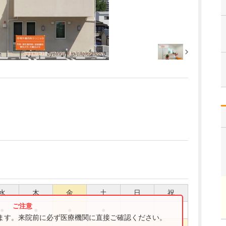
水
木
金
土
日
祝
●
●
●
●
ります。来院前に必ず医療機関に直接ご確認ください。