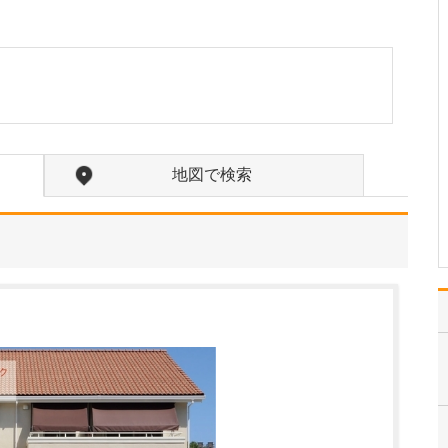
ください。
糖尿病の改善には、肥満
の解消が重要な要素であ
り、根本的な治療につな
がる可能性があります。
近年、GIP/GLP-1受容体
作動薬(マンジャロ)や
GLP-1受容体作動薬(リベ
ルサス、オゼンピック)、
地図で検索
SGLT…
>>記事全文を読む