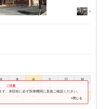
水
木
金
土
日
祝
●
●
●
●
ります。来院前に必ず医療機関に直接ご確認ください。
●
●
×閉じる