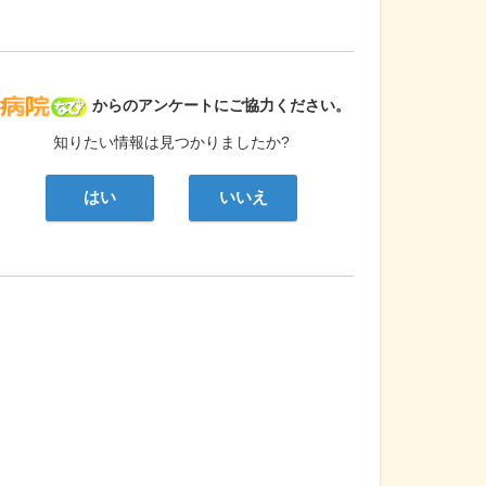
病院なび
からのアンケートにご協力ください。
知りたい情報は見つかりましたか?
はい
いいえ