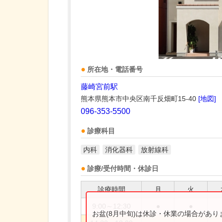
所在地・電話番号
藤崎宮前駅
熊本県熊本市中央区南千反畑町15-40
[地図]
096-353-5500
診療科目
内科
消化器科
放射線科
診療/受付時間・休診日
診療時間
月
火
9:00～12:30
●
●
お盆(8月中旬)は休診・休業の場合があ