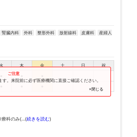
腎臓内科
外科
整形外科
放射線科
皮膚科
産婦人
水
木
金
土
日
祝
●
●
●
ります。来院前に必ず医療機関に直接ご確認ください。
●
●
●
×閉じる
療科のみ(...(
続きを読む
)