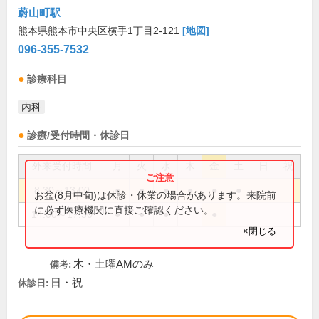
蔚山町駅
熊本県熊本市中央区横手1丁目2-121
[地図]
096-355-7532
診療科目
内科
診療/受付時間・休診日
外来受付時間
月
火
水
木
金
土
日
祝
8:30～13:00
●
●
●
●
●
●
お盆(8月中旬)は休診・休業の場合があります。来院前
に必ず医療機関に直接ご確認ください。
14:00～17:30
●
●
●
●
×閉じる
木・土曜AMのみ
備考:
日・祝
休診日: