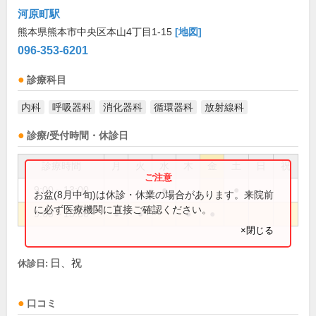
河原町駅
熊本県熊本市中央区本山4丁目1-15
[地図]
096-353-6201
診療科目
内科
呼吸器科
消化器科
循環器科
放射線科
診療/受付時間・休診日
診療時間
月
火
水
木
金
土
日
祝
9:00～13:00
●
●
お盆(8月中旬)は休診・休業の場合があります。来院前
に必ず医療機関に直接ご確認ください。
9:00～18:30
●
●
●
●
×閉じる
日、祝
休診日:
口コミ