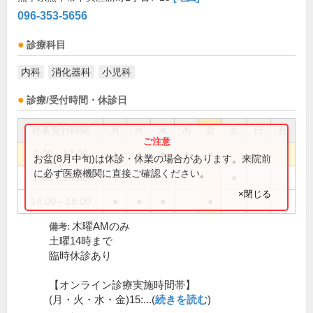
096-353-5656
診療科目
内科
消化器科
小児科
診療/受付時間・休診日
外来受付時間
月
火
水
木
金
土
日
祝
9:00～12:00
●
●
●
●
●
お盆(8月中旬)は休診・休業の場合があります。来院前
に必ず医療機関に直接ご確認ください。
9:00～14:00
●
×閉じる
14:00～18:00
●
●
●
●
木曜AMのみ
備考:
土曜14時まで
臨時休診あり
【オンライン診療実施時間帯】
(月・火・水・金)15:...(
続きを読む
)