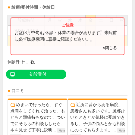
診療/受付時間・休診日
診療時間
月
火
水
木
金
土
日
祝
9:00～13:00
●
お盆(8月中旬)は休診・休業の場合があります。来院前
に必ず医療機関に直接ご確認ください。
9:00～18:00
●
●
●
●
●
×閉じる
日、祝
休診日:
初診受付
口コミ
めまいで行ったら、すぐ
近所に昔からある病院。
点滴をしてくれて治った。も
患者さんも多いです。風邪ひ
ともと頭痛持ちなので、つい
いたときとか気軽に受診でき
でにそちらの相談もしたら、
るし、子供の悩みとかも相談
本を見せて丁寧に説明...
にのってもらえます。...
もっ
もっ