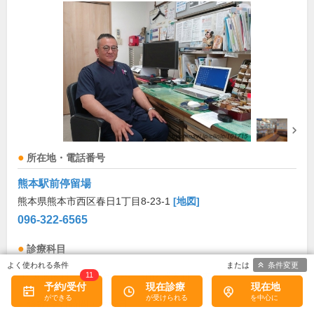
所在地・電話番号
熊本駅前停留場
熊本県熊本市西区春日1丁目8-23-1
[地図]
096-322-6565
診療科目
条件変更
11
呼吸器内科
循環器内科
消化器内科
内科
予約/受付
現在診療
現在地
診療/受付時間・休診日