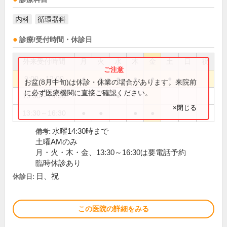
内科
循環器科
診療/受付時間・休診日
外来受付時間
月
火
水
木
金
土
日
祝
9:00～12:00
●
●
●
●
●
●
お盆(8月中旬)は休診・休業の場合があります。来院前
に必ず医療機関に直接ご確認ください。
13:30～14:30
●
×閉じる
13:30～16:30
●
●
●
●
水曜14:30時まで
備考:
土曜AMのみ
月・火・木・金、13:30～16:30は要電話予約
臨時休診あり
日、祝
休診日:
この医院の詳細をみる