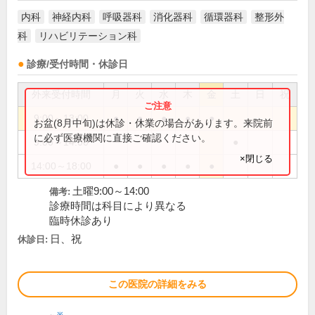
内科
神経内科
呼吸器科
消化器科
循環器科
整形外
科
リハビリテーション科
診療/受付時間・休診日
外来受付時間
月
火
水
木
金
土
日
祝
9:00～13:00
●
●
●
●
●
お盆(8月中旬)は休診・休業の場合があります。来院前
に必ず医療機関に直接ご確認ください。
9:00～14:00
●
×閉じる
14:00～18:00
●
●
●
●
●
土曜9:00～14:00
備考:
診療時間は科目により異なる
臨時休診あり
日、祝
休診日:
この医院の詳細をみる