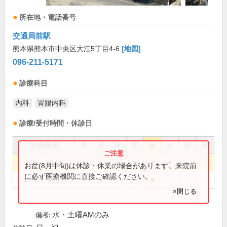
所在地・電話番号
交通局前駅
熊本県熊本市中央区大江5丁目4-6
[地図]
096-211-5171
診療科目
内科
胃腸内科
診療/受付時間・休診日
診療時間
月
火
水
木
金
土
日
祝
9:00～13:00
●
●
●
●
●
●
お盆(8月中旬)は休診・休業の場合があります。来院前
に必ず医療機関に直接ご確認ください。
14:30～18:00
●
●
●
●
×閉じる
水・土曜AMのみ
備考: