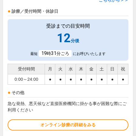
こちらから＞＞
診療／受付時間・休診日
受診までの目安時間
12
分後
19
31
時
分ごろ
最短
にお呼びいたします
受付時間
月
火
水
木
金
土
日
祝
0:00～24:00
●
●
●
●
●
●
●
●
その他
急な発熱、悪天候など直接医療機関に掛かる事が困難な際にご
利用ください
オンライン診療の詳細をみる