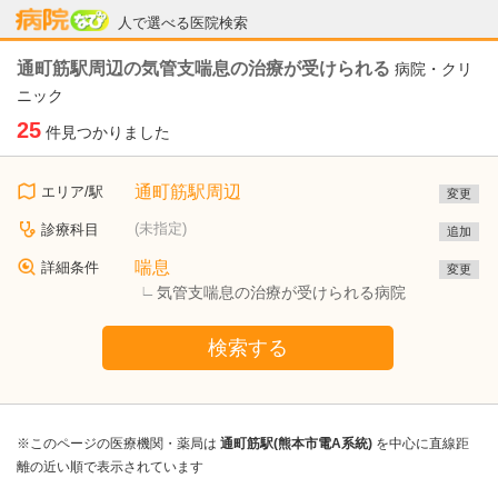
病院なび
人で選べる医院検索
通町筋駅周辺の気管支喘息の治療が受けられる
病院・クリ
ニック
25
件見つかりました
通町筋駅周辺
エリア/駅
変更
(未指定)
診療科目
追加
喘息
詳細条件
変更
気管支喘息の治療が受けられる病院
検索する
※このページの医療機関・薬局は
通町筋駅(熊本市電A系統)
を中心に直線距
離の近い順で表示されています