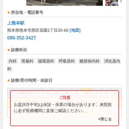
所在地・電話番号
上熊本駅
熊本県熊本市西区花園1丁目20-60
[地図]
096-352-3427
診療科目
内科
胃腸科
循環器科
呼吸器科
糖尿病内科
消化器内
科
診療/受付時間・休診日
診療時間
月
火
水
木
金
土
日
祝
8:30～13:00
●
●
●
●
●
お盆(8月中旬)は休診・休業の場合があります。来院前
に必ず医療機関に直接ご確認ください。
14:30～18:00
●
●
●
●
×閉じる