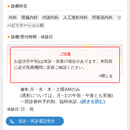
診療科目
内科
腎臓内科
代謝内科
人工透析内科
呼吸器内科
リ
ハビリテーション科
診療/受付時間・休診日
外来受付時間
月
火
水
木
金
土
日
祝
9:30～12:30
●
●
●
●
●
●
お盆(8月中旬)は休診・休業の場合があります。来院前
に必ず医療機関に直接ご確認ください。
14:00～16:00
●
●
×閉じる
月・水・木・土曜AMのみ
備考:
(透析については、月~土の午前・午後とも実施)
一部診療科予約制、臨時休診...(
続きを読む
)
日、祝
休診日:
初診・再診電話受付