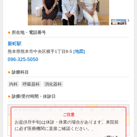
所在地・電話番号
新町駅
熊本県熊本市中央区横手1丁目8-5
[地図]
096-325-5050
診療科目
内科
呼吸器科
消化器科
診療/受付時間・休診日
外来受付時間
月
火
水
木
金
土
日
祝
9:00～12:00
●
●
●
●
●
●
お盆(8月中旬)は休診・休業の場合があります。来院前
に必ず医療機関に直接ご確認ください。
14:00～17:00
●
●
●
●