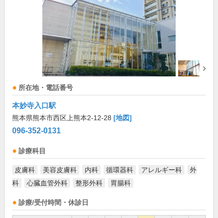
所在地・電話番号
本妙寺入口駅
熊本県熊本市西区上熊本2-12-28
[地図]
096-352-0131
診療科目
皮膚科
美容皮膚科
内科
循環器科
アレルギー科
外
科
心臓血管外科
整形外科
胃腸科
診療/受付時間・休診日