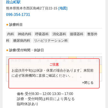
段山町駅
熊本県熊本市西区島崎2丁目22-15
[地図]
096-354-1731
診療科目
内科
神経内科
呼吸器科
消化器科
循環器科
整形外
科
糖尿病内科
リハビリテーション科
診療/受付時間・休診日
外来受付時間
月
火
水
木
金
土
日
祝
9:00～12:00
●
●
●
●
●
●
お盆(8月中旬)は休診・休業の場合があります。来院前
に必ず医療機関に直接ご確認ください。
14:00～17:00
●
●
●
●
●
●
×閉じる
受付8:30～12:00 13:30～17:00
備考:
診療・受付時間は科目により異なる
臨時休診あり