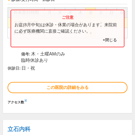
外来受付時間
月
火
水
木
金
土
日
祝
9:00～12:30
●
●
●
●
●
●
お盆(8月中旬)は休診・休業の場合があります。来院前
に必ず医療機関に直接ご確認ください。
14:30～17:30
●
●
●
●
×閉じる
木・土曜AMのみ
備考:
臨時休診あり
日・祝
休診日:
この医院の詳細をみる
※
アクセス数
立石内科