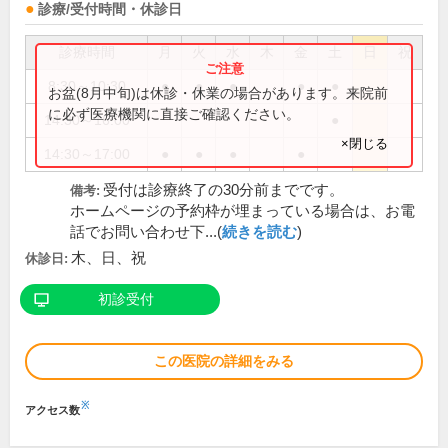
診療/受付時間・休診日
診療時間
月
火
水
木
金
土
日
祝
8:30～10:30
●
●
●
●
●
お盆(8月中旬)は休診・休業の場合があります。来院前
に必ず医療機関に直接ご確認ください。
14:30～16:00
●
×閉じる
14:30～17:00
●
●
●
●
受付は診療終了の30分前までです。
備考:
ホームページの予約枠が埋まっている場合は、お電
話でお問い合わせ下...(
続きを読む
)
木、日、祝
休診日:
初診受付
この医院の詳細をみる
※
アクセス数