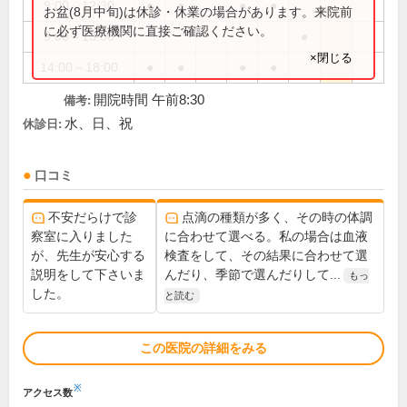
9:00～12:30
●
●
●
●
お盆(8月中旬)は休診・休業の場合があります。来院前
に必ず医療機関に直接ご確認ください。
9:00～13:00
●
×閉じる
14:00～18:00
●
●
●
●
開院時間 午前8:30
備考:
水、日、祝
休診日:
口コミ
不安だらけで診
点滴の種類が多く、その時の体調
察室に入りました
に合わせて選べる。私の場合は血液
が、先生が安心する
検査をして、その結果に合わせて選
説明をして下さいま
んだり、季節で選んだりして...
もっ
した。
と読む
この医院の詳細をみる
※
アクセス数