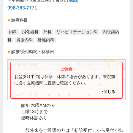
熊本県熊本市東区江津1丁目1-1
[地図]
096-363-7771
診療科目
内科
消化器科
外科
リハビリテーション科
内視鏡内
科
胃腸内科
肝臓内科
診療/受付時間・休診日
外来受付時間
月
火
水
木
金
土
日
祝
9:00～12:30
●
●
●
●
●
お盆(8月中旬)は休診・休業の場合があります。来院前
に必ず医療機関に直接ご確認ください。
9:00～13:00
●
×閉じる
14:00～18:00
●
●
●
●
木曜AMのみ
備考:
土曜13時まで
臨時休診あり
一般外来をご希望の方は「初診受付」から受付が出