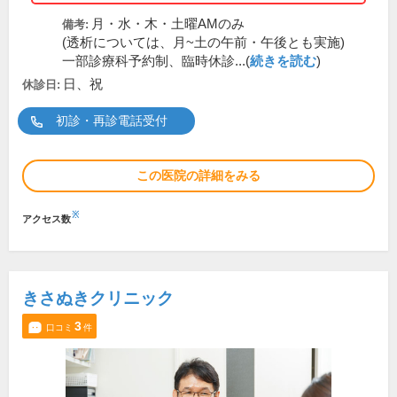
月・水・木・土曜AMのみ
備考:
(透析については、月~土の午前・午後とも実施)
一部診療科予約制、臨時休診...(
続きを読む
)
日、祝
休診日:
初診・再診電話受付
この医院の詳細をみる
※
アクセス数
きさぬきクリニック
3
口コミ
件