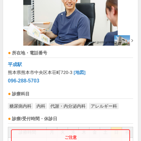
所在地・電話番号
平成駅
熊本県熊本市中央区本荘町720-3
[地図]
096-288-5703
診療科目
糖尿病内科
内科
代謝・内分泌内科
アレルギー科
診療/受付時間・休診日
診療時間
月
火
水
木
金
土
日
祝