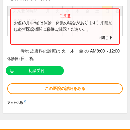
外来受付時間
月
火
水
木
金
土
日
祝
9:00～13:00
●
●
●
●
●
●
お盆(8月中旬)は休診・休業の場合があります。来院前
に必ず医療機関に直接ご確認ください。
14:00～18:00
●
●
●
●
×閉じる
皮膚科の診療は 火・木・金 の AM9:00～12:00
備考:
日、祝
休診日:
初診受付
この医院の詳細をみる
※
アクセス数