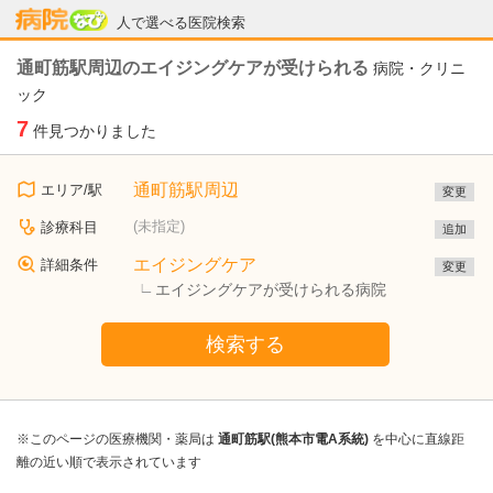
病院なび
人で選べる医院検索
通町筋駅周辺のエイジングケアが受けられる
病院・クリニ
ック
7
件見つかりました
通町筋駅周辺
エリア/駅
変更
(未指定)
診療科目
追加
エイジングケア
詳細条件
変更
エイジングケアが受けられる病院
検索する
※このページの医療機関・薬局は
通町筋駅(熊本市電A系統)
を中心に直線距
離の近い順で表示されています