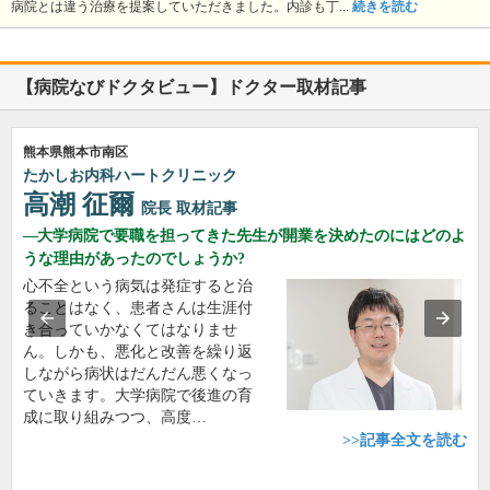
病院とは違う治療を提案していただきました。内診も丁...
続きを読む
【病院なびドクタビュー】ドクター取材記事
熊本県熊本市南区
たかしお内科ハートクリニック
高潮 征爾
院長
取材記事
大学病院で要職を担ってきた先生が開業を決めたのにはどのよ
うな理由があったのでしょうか?
心不全という病気は発症すると治
ることはなく、患者さんは生涯付
き合っていかなくてはなりませ
ん。しかも、悪化と改善を繰り返
しながら病状はだんだん悪くなっ
ていきます。大学病院で後進の育
成に取り組みつつ、高度…
>>記事全文を読む