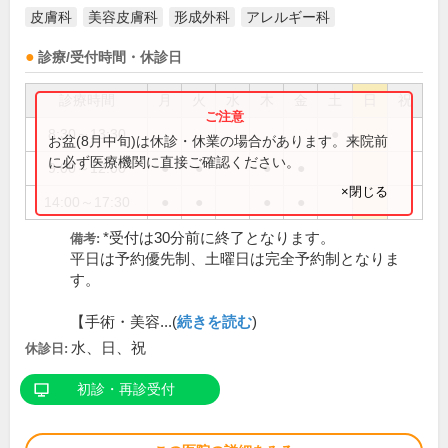
皮膚科
美容皮膚科
形成外科
アレルギー科
診療/受付時間・休診日
診療時間
月
火
水
木
金
土
日
祝
8:30～13:30
●
お盆(8月中旬)は休診・休業の場合があります。来院前
に必ず医療機関に直接ご確認ください。
9:00～12:00
●
●
●
●
×閉じる
14:00～17:30
●
●
●
●
*受付は30分前に終了となります。
備考:
平日は予約優先制、土曜日は完全予約制となりま
す。
【手術・美容...(
続きを読む
)
水、日、祝
休診日:
初診・再診受付