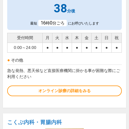
38
分後
16
0
時
分ごろ
最短
にお呼びいたします
受付時間
月
火
水
木
金
土
日
祝
0:00～24:00
●
●
●
●
●
●
●
●
その他
急な発熱、悪天候など直接医療機関に掛かる事が困難な際にご
利用ください
オンライン診療の詳細をみる
こくぶ内科・胃腸内科