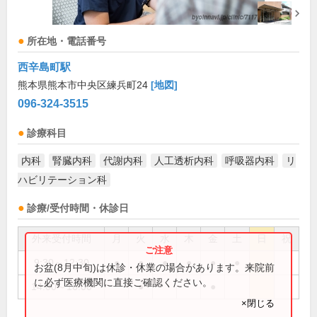
所在地・電話番号
西辛島町駅
熊本県熊本市中央区練兵町24
[地図]
096-324-3515
診療科目
内科
腎臓内科
代謝内科
人工透析内科
呼吸器内科
リ
ハビリテーション科
診療/受付時間・休診日
外来受付時間
月
火
水
木
金
土
日
祝
9:30～12:30
●
●
●
●
●
●
お盆(8月中旬)は休診・休業の場合があります。来院前
に必ず医療機関に直接ご確認ください。
14:00～16:00
●
●
×閉じる