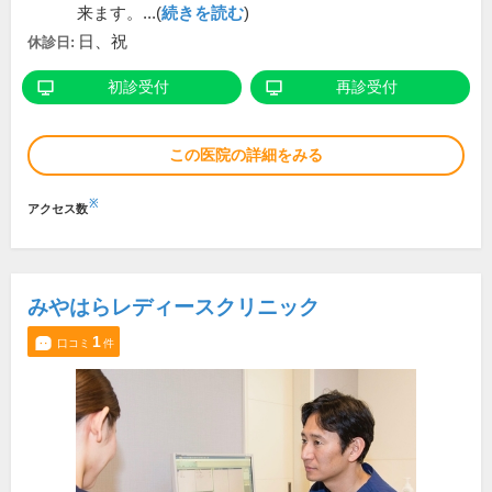
来ます。...(
続きを読む
)
日、祝
休診日:
初診受付
再診受付
この医院の詳細をみる
※
アクセス数
みやはらレディースクリニック
1
口コミ
件