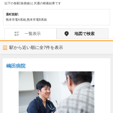
以下の各駅(各路線)と共通の検索結果です
通町筋駅:
熊本市電A系統,熊本市電B系統
一覧表示
地図で検索
駅から近い順に全
7
件を表示
嶋田病院