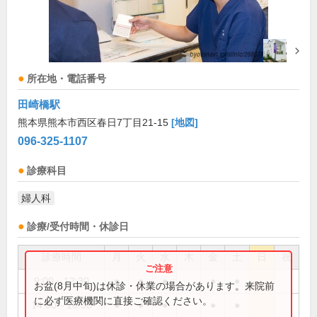
所在地・電話番号
田崎橋駅
熊本県熊本市西区春日7丁目21-15
[地図]
096-325-1107
診療科目
婦人科
診療/受付時間・休診日
診療時間
月
火
水
木
金
土
日
祝
9:00～12:30
●
●
●
●
●
お盆(8月中旬)は休診・休業の場合があります。来院前
に必ず医療機関に直接ご確認ください。
14:00～18:00
●
●
●
●
●