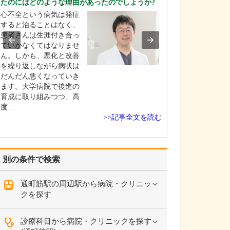
たのにはどのような理由があったのでしょうか?
えてください。
心不全という病気は発症
当院では、でき
すると治ることはなく、
者さんの苦痛が
患者さんは生涯付き合っ
に、細心の注意
ていかなくてはなりませ
がら検査を実施
ん。しかも、悪化と改善
す。胃カメラは
を繰り返しながら病状は
鼻に対応してお
だんだん悪くなっていき
時は挿入箇所に
ます。大学病院で後進の
を使用しますが
育成に取り組みつつ、高
に応じて鎮静剤
度…
て…
>>記事全文を読む
別の条件で検索
通町筋駅の周辺駅から病院・クリニッ
クを探す
診療科目から病院・クリニックを探す