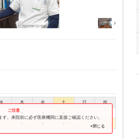
水
木
金
土
日
祝
●
●
●
ります。来院前に必ず医療機関に直接ご確認ください。
●
●
●
×閉じる