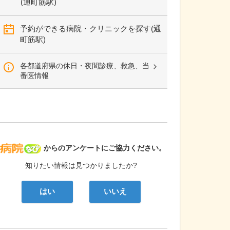
(通町筋駅)
予約ができる病院・クリニックを探す(通
町筋駅)
各都道府県の休日・夜間診療、救急、当
番医情報
病院なび
からのアンケートにご協力ください。
知りたい情報は見つかりましたか?
はい
いいえ