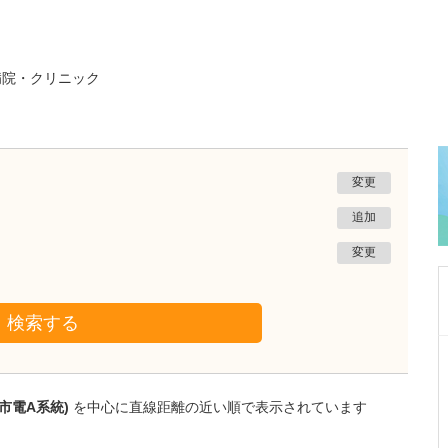
病院・クリニック
変更
追加
変更
検索する
群馬県伊勢崎市
伊勢崎スポーツ整形外科医院
佐藤 直樹
市電A系統)
を中心に直線距離の近い順で表示されています
院長
取材記事
貴院には、とても広い屋外リハビリ施設が併設