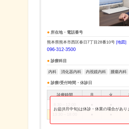
所在地・電話番号
熊本県熊本市西区春日7丁目28番10号
[地図]
096-312-3500
診療科目
内科
消化器内科
内視鏡内科
腫瘍内科
診療/受付時間・休診日
診療時間
月
火
8:30～12:00
●
●
お盆(8月中旬)は休診・休業の場合があ
13:30～18:00
●
●