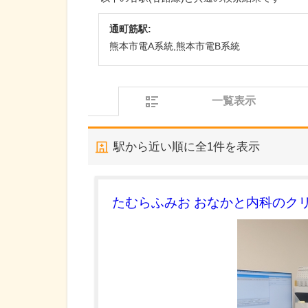
通町筋駅:
熊本市電A系統,熊本市電B系統
一覧表示
駅から近い順に全
1
件を表示
たむらふみお おなかと内科のク