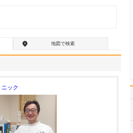
されていますね。
「スポーツ整形外科」を
打ち出すからにはスポー
ツ障害やケガの診断・治
療だけでなく、リハビリ
テーションによってアス
リートや小学生からシニ
地図で検索
アのスポーツ愛好家の
方々が競技に復帰できる
までをしっかりと支援し
てい…
>>記事全文を読む
リニック