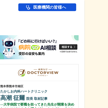
医療機関の皆様へ
医師(ドクター)の
熊本県熊本市南区
大阪府大阪市城東区
たかしお内科ハートクリニック
石川消化器内科
高潮 征爾
石川 嶺
院長
取材記事
院
大学病院で要職を担ってきた先生が開業を決め
貴院で受けられ