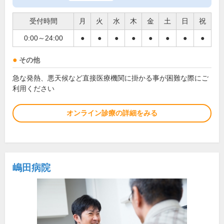
受付時間
月
火
水
木
金
土
日
祝
0:00～24:00
●
●
●
●
●
●
●
●
その他
急な発熱、悪天候など直接医療機関に掛かる事が困難な際にご
利用ください
オンライン診療の詳細をみる
嶋田病院