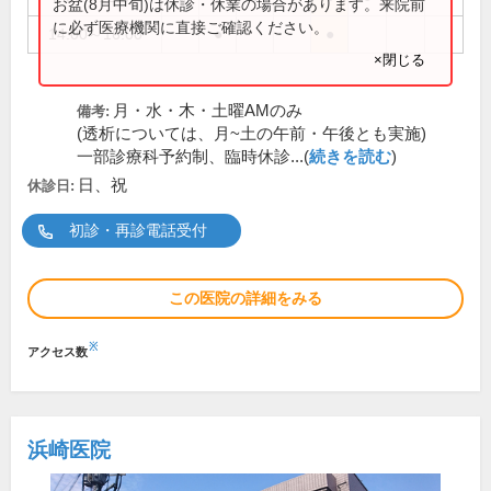
お盆(8月中旬)は休診・休業の場合があります。来院前
に必ず医療機関に直接ご確認ください。
14:00～16:00
●
●
×閉じる
月・水・木・土曜AMのみ
備考:
(透析については、月~土の午前・午後とも実施)
一部診療科予約制、臨時休診...(
続きを読む
)
日、祝
休診日:
初診・再診電話受付
この医院の詳細をみる
※
アクセス数
浜崎医院