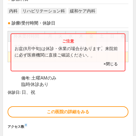
内科
リハビリテーション科
緩和ケア内科
診療/受付時間・休診日
外来受付時間
月
火
水
木
金
土
日
祝
9:00～12:00
●
●
●
●
●
●
お盆(8月中旬)は休診・休業の場合があります。来院前
に必ず医療機関に直接ご確認ください。
14:00～17:00
●
●
●
●
●
×閉じる
土曜AMのみ
備考:
臨時休診あり
日、祝
休診日:
この医院の詳細をみる
※
アクセス数