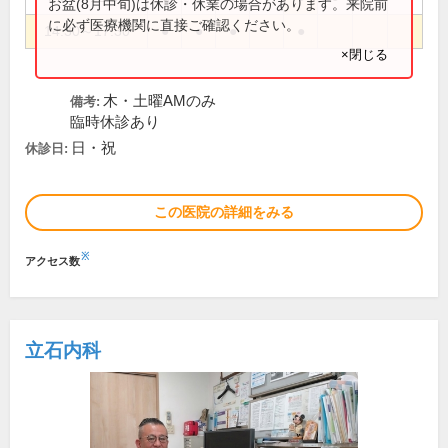
お盆(8月中旬)は休診・休業の場合があります。来院前
に必ず医療機関に直接ご確認ください。
14:30～17:30
●
●
●
●
×閉じる
木・土曜AMのみ
備考:
臨時休診あり
日・祝
休診日:
この医院の詳細をみる
※
アクセス数
立石内科