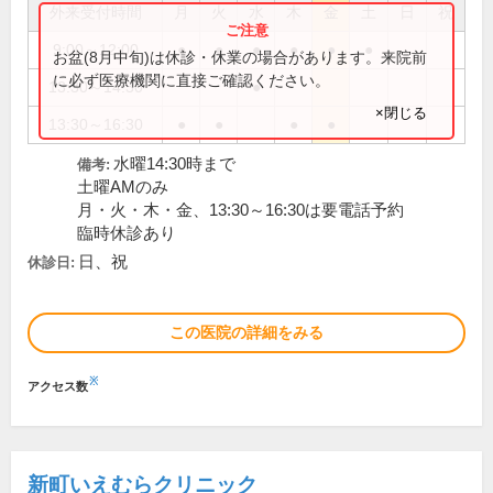
外来受付時間
月
火
水
木
金
土
日
祝
9:00～12:00
●
●
●
●
●
●
お盆(8月中旬)は休診・休業の場合があります。来院前
に必ず医療機関に直接ご確認ください。
13:30～14:30
●
×閉じる
13:30～16:30
●
●
●
●
水曜14:30時まで
備考:
土曜AMのみ
月・火・木・金、13:30～16:30は要電話予約
臨時休診あり
日、祝
休診日:
この医院の詳細をみる
※
アクセス数
新町いえむらクリニック