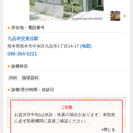
所在地・電話番号
九品寺交差点駅
熊本県熊本市中央区九品寺1丁目14-17
[地図]
096-364-5221
診療科目
内科
循環器科
診療/受付時間・休診日
診療時間
月
火
水
木
金
土
日
祝
9:00～13:00
●
●
●
●
●
●
お盆(8月中旬)は休診・休業の場合があります。来院前
に必ず医療機関に直接ご確認ください。
15:00～19:00
●
●
●
●
×閉じる