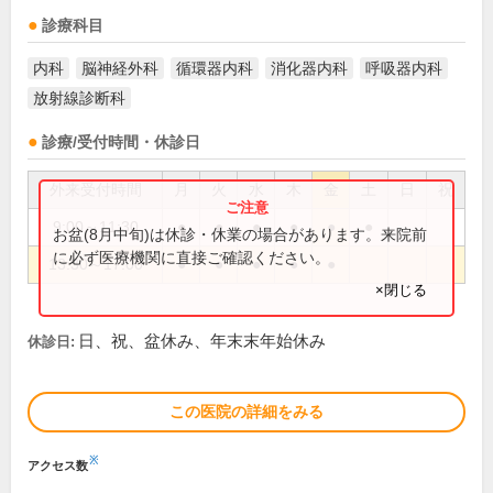
診療科目
内科
脳神経外科
循環器内科
消化器内科
呼吸器内科
放射線診断科
診療/受付時間・休診日
外来受付時間
月
火
水
木
金
土
日
祝
9:00～11:30
●
●
●
●
●
●
お盆(8月中旬)は休診・休業の場合があります。来院前
に必ず医療機関に直接ご確認ください。
13:30～17:00
●
●
●
●
●
×閉じる
日、祝、盆休み、年末末年始休み
休診日:
この医院の詳細をみる
※
アクセス数