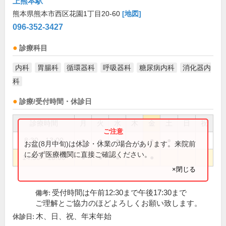
上熊本駅
熊本県熊本市西区花園1丁目20-60
[地図]
096-352-3427
診療科目
内科
胃腸科
循環器科
呼吸器科
糖尿病内科
消化器内
科
診療/受付時間・休診日
診療時間
月
火
水
木
金
土
日
祝
8:30～13:00
●
●
●
●
●
お盆(8月中旬)は休診・休業の場合があります。来院前
に必ず医療機関に直接ご確認ください。
14:30～18:00
●
●
●
●
×閉じる
受付時間は午前12:30まで午後17:30まで
備考:
ご理解とご協力のほどよろしくお願い致します。
木、日、祝、年末年始
休診日: