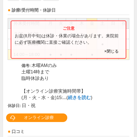
診療/受付時間・休診日
外来受付時間
月
火
水
木
金
土
日
祝
9:00～12:00
●
●
●
●
●
お盆(8月中旬)は休診・休業の場合があります。来院前
に必ず医療機関に直接ご確認ください。
9:00～14:00
●
×閉じる
14:00～18:00
●
●
●
●
木曜AMのみ
備考:
土曜14時まで
臨時休診あり
【オンライン診療実施時間帯】
(月・火・水・金)15:...(
続きを読む
)
日・祝
休診日:
オンライン診療
口コミ