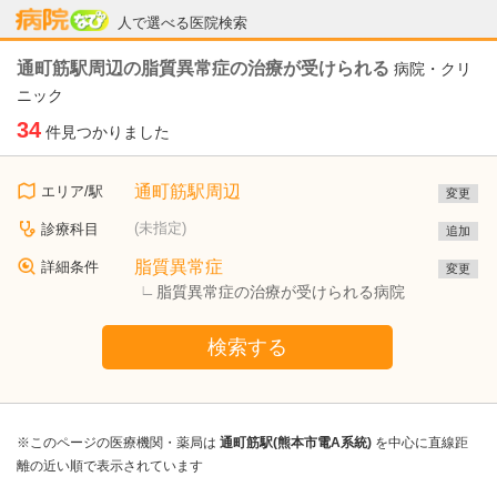
病院なび
人で選べる医院検索
通町筋駅周辺の脂質異常症の治療が受けられる
病院・クリ
ニック
34
件見つかりました
通町筋駅周辺
エリア/駅
変更
(未指定)
診療科目
追加
脂質異常症
詳細条件
変更
脂質異常症の治療が受けられる病院
検索する
※このページの医療機関・薬局は
通町筋駅(熊本市電A系統)
を中心に直線距
離の近い順で表示されています