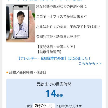
急な発熱や風邪などの体調不良に
ご自宅・オフィスで受診出来ます
お薬はお近くの薬局、宅配便でお受け取り
登園許可証・診断書も発行可
【夜間休日・全国エリア】
【健康保険適用】
【アレルギー・花粉症専門外来】はじめました！
こちらから＞＞
診療／受付時間・休診日
受診までの目安時間
14
分後
2
7
時
分ごろ
最短
にお呼びいたします