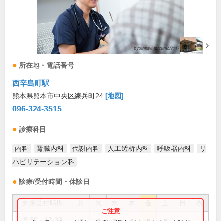
所在地・電話番号
西辛島町駅
熊本県熊本市中央区練兵町24
[地図]
096-324-3515
診療科目
内科
腎臓内科
代謝内科
人工透析内科
呼吸器内科
リ
ハビリテーション科
診療/受付時間・休診日
外来受付時間
月
火
水
木
金
土
日
祝
9:30～12:30
●
●
●
●
●
●