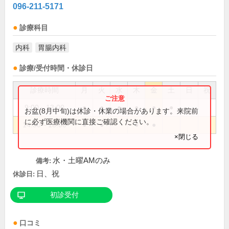
096-211-5171
診療科目
内科
胃腸内科
診療/受付時間・休診日
診療時間
月
火
水
木
金
土
日
祝
9:00～13:00
●
●
●
●
●
●
お盆(8月中旬)は休診・休業の場合があります。来院前
に必ず医療機関に直接ご確認ください。
14:30～18:00
●
●
●
●
×閉じる
水・土曜AMのみ
備考:
日、祝
休診日:
初診受付
口コミ