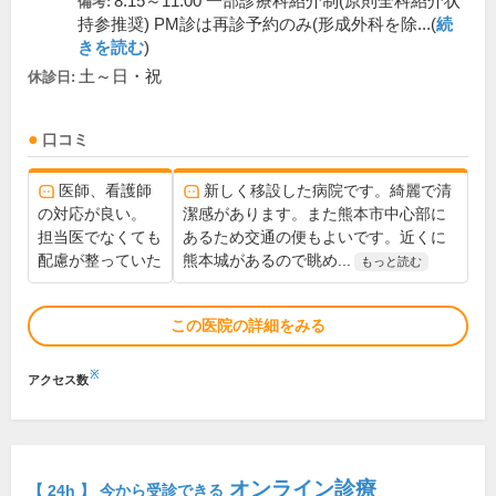
8:15～11:00 一部診療科紹介制(原則全科紹介状
備考:
持参推奨) PM診は再診予約のみ(形成外科を除...(
続
きを読む
)
土～日・祝
休診日:
口コミ
医師、看護師
新しく移設した病院です。綺麗で清
の対応が良い。
潔感があります。また熊本市中心部に
担当医でなくても
あるため交通の便もよいです。近くに
配慮が整っていた
熊本城があるので眺め...
もっと読む
この医院の詳細をみる
※
アクセス数
オンライン診療
【 24h 】 今から受診できる