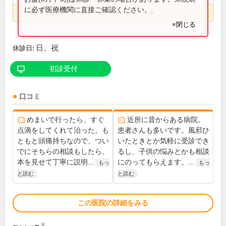
に必ず医療機関に直接ご確認ください。
9:00～18:00
●
●
●
●
●
×閉じる
日、祝
休診日:
初診受付
口コミ
めまいで行ったら、すぐ
近所に昔からある病院。
点滴をしてくれて治った。も
患者さんも多いです。風邪ひ
ともと頭痛持ちなので、つい
いたときとか気軽に受診でき
でにそちらの相談もしたら、
るし、子供の悩みとかも相談
本を見せて丁寧に説明...
にのってもらえます。...
もっ
もっ
と読む
と読む
この医院の詳細をみる
※