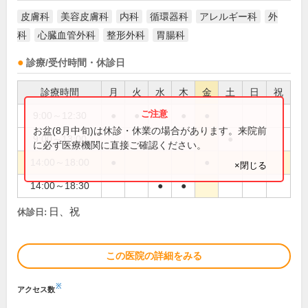
皮膚科
美容皮膚科
内科
循環器科
アレルギー科
外
科
心臓血管外科
整形外科
胃腸科
診療/受付時間・休診日
診療時間
月
火
水
木
金
土
日
祝
9:00～12:30
●
●
●
●
●
お盆(8月中旬)は休診・休業の場合があります。来院前
9:00～13:00
●
に必ず医療機関に直接ご確認ください。
14:00～18:00
●
●
×閉じる
14:00～18:30
●
●
日、祝
休診日:
この医院の詳細をみる
※
アクセス数