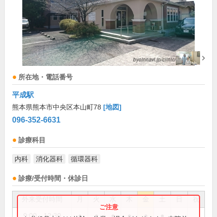
所在地・電話番号
平成駅
熊本県熊本市中央区本山町78
[地図]
096-352-6631
診療科目
内科
消化器科
循環器科
診療/受付時間・休診日
外来受付時間
月
火
水
木
金
土
日
祝
9:00～12:30
●
●
●
●
●
●