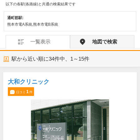
以下の各駅(各路線)と共通の検索結果です
通町筋駅:
熊本市電A系統,熊本市電B系統
一覧表示
地図で検索
駅から近い順に
34
件中、
1～15件
大和クリニック
1
口コミ
件