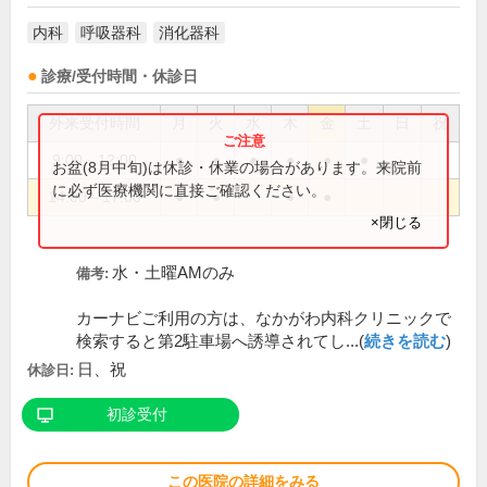
内科
呼吸器科
消化器科
診療/受付時間・休診日
外来受付時間
月
火
水
木
金
土
日
祝
9:00～12:00
●
●
●
●
●
●
お盆(8月中旬)は休診・休業の場合があります。来院前
に必ず医療機関に直接ご確認ください。
14:00～17:00
●
●
●
●
×閉じる
水・土曜AMのみ
備考:
カーナビご利用の方は、なかがわ内科クリニックで
検索すると第2駐車場へ誘導されてし...(
続きを読む
)
日、祝
休診日:
初診受付
この医院の詳細をみる