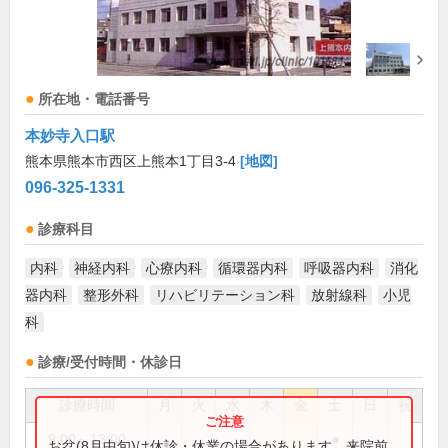
所在地・電話番号
本妙寺入口駅
熊本県熊本市西区上熊本1丁目3-4
[地図]
096-325-1331
診療科目
内科
神経内科
心療内科
循環器内科
呼吸器内科
消化
器内科
整形外科
リハビリテーション科
放射線科
小児
科
診療/受付時間・休診日
診療時間
月
火
水
木
金
土
日
祝
9:00～13:00
●
お盆(8月中旬)は休診・休業の場合があります。来院前