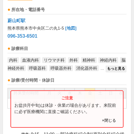
所在地・電話番号
蔚山町駅
熊本県熊本市中央区二の丸1-5
[地図]
096-353-6501
診療科目
内科
血液内科
リウマチ科
外科
精神科
神経内科
脳
神経外科
呼吸器科
呼吸器外科
消化器外科
...
もっと見る
診療/受付時間・休診日
外来受付時間
月
火
水
木
金
土
日
祝
8:15～11:00
●
●
●
●
●
お盆(8月中旬)は休診・休業の場合があります。来院前
に必ず医療機関に直接ご確認ください。
×閉じる