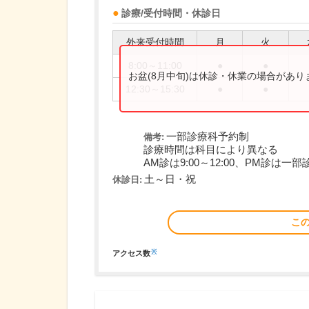
診療/受付時間・休診日
外来受付時間
月
火
8:00～11:00
●
●
お盆(8月中旬)は休診・休業の場合があ
12:30～15:30
●
●
一部診療科予約制
備考:
診療時間は科目により異なる
AM診は9:00～12:00、PM診は一部診
土～日・祝
休診日:
こ
※
アクセス数