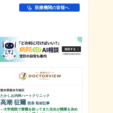
医療機関の皆様へ
医師(ドクター)の
熊本県熊本市南区
群馬県前橋市
たかしお内科ハートクリニック
大山クリニック
高潮 征爾
大山 達也
院長
取材記事
大学病院で要職を担ってきた先生が開業を決め
貴院のクリニッ