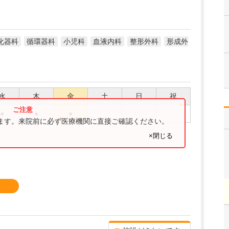
化器科
循環器科
小児科
血液内科
整形外科
形成外
水
木
金
土
日
祝
●
●
●
ります。来院前に必ず医療機関に直接ご確認ください。
×閉じる