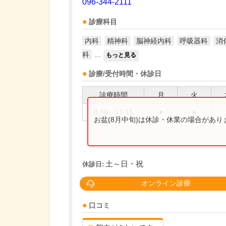
096-344-2111
診療科目
内科
精神科
脳神経内科
呼吸器科
消
科
...
もっと見る
診療/受付時間・休診日
診療時間
月
火
8:30～17:15
●
●
お盆(8月中旬)は休診・休業の場合があ
土～日・祝
休診日:
オンライン診療
口コミ