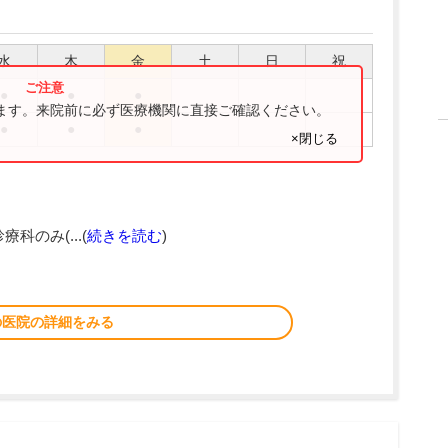
水
木
金
土
日
祝
●
●
●
ります。来院前に必ず医療機関に直接ご確認ください。
●
●
●
×閉じる
療科のみ(...(
続きを読む
)
の医院の詳細をみる