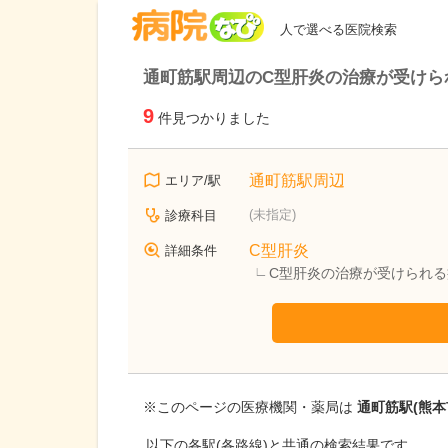
病院なび
人で選べる医院検索
通町筋駅周辺のC型肝炎の治療が受けら
9
件見つかりました
通町筋駅周辺
エリア/駅
(未指定)
診療科目
C型肝炎
詳細条件
C型肝炎の治療が受けられる
※このページの医療機関・薬局は
通町筋駅(熊本
以下の各駅(各路線)と共通の検索結果です