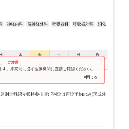
科
神経内科
脳神経外科
呼吸器科
呼吸器外科
消化
水
木
金
土
日
祝
●
●
●
ります。来院前に必ず医療機関に直接ご確認ください。
×閉じる
紹介制(原則全科紹介状持参推奨) PM診は再診予約のみ(形成外