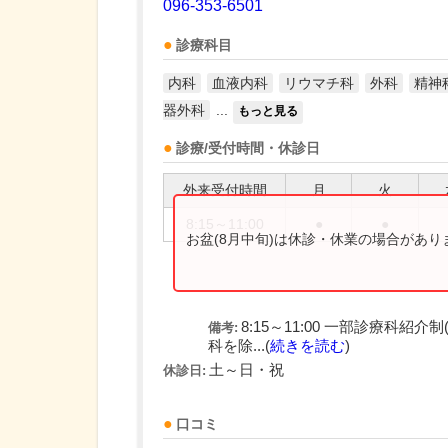
096-353-6501
診療科目
内科
血液内科
リウマチ科
外科
精神
器外科
...
もっと見る
診療/受付時間・休診日
外来受付時間
月
火
8:15～11:00
●
●
お盆(8月中旬)は休診・休業の場合があ
8:15～11:00 一部診療科
備考:
科を除...(
続きを読む
)
土～日・祝
休診日:
口コミ