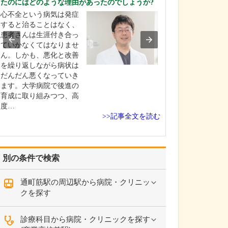
たのにはどのような理由があったのでしょうか?
る診療がありま
心不全という病気は発症
おなかの痛み、
すると治ることはなく、
振、胸やけ、胃
患者さんは生涯付き合っ
いった消化器・
ていかなくてはなりませ
に関わる症状に
ん。しかも、悪化と改善
は、消化器病専
を繰り返しながら病状は
臓専門医として
だんだん悪くなっていき
診療を行ってい
ます。大学病院で後進の
らに「頭が痛い
育成に取り組みつつ、高
出る」「息が苦
度…
「動悸が…
>>記事全文を読む
別の条件で検索
通町筋駅の周辺駅から病院・クリニッ
クを探す
診療科目から病院・クリニックを探す