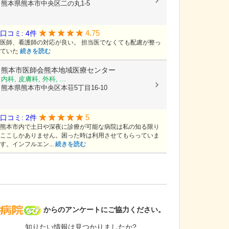
熊本県熊本市中央区二の丸1-5
4.75
口コミ: 4件
医師、看護師の対応が良い。 担当医でなくても配慮が整っ
ていた
続きを読む
熊本市医師会熊本地域医療センター
内科, 皮膚科, 外科, ...
熊本県熊本市中央区本荘5丁目16-10
5
口コミ: 2件
熊本市内で土日や深夜に診療が可能な病院は私の知る限り
ここしかありません。困った時は利用させてもらっていま
す。インフルエン...
続きを読む
病院なび
からのアンケートにご協力ください。
知りたい情報は見つかりましたか?