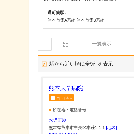
通町筋駅:
熊本市電A系統,熊本市電B系統
一覧表示
駅から近い順に全
9
件を表示
熊本大学病院
4
口コミ
件
所在地・電話番号
水道町駅
熊本県熊本市中央区本荘1-1-1
[地図]