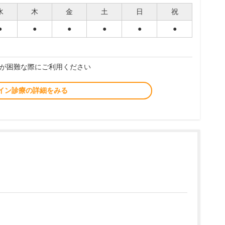
水
木
金
土
日
祝
●
●
●
●
●
●
が困難な際にご利用ください
イン診療の詳細をみる