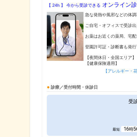
オンライン診
【 24h 】 今から受診できる
急な発熱や風邪などの体調
ご自宅・オフィスで受診出
お薬はお近くの薬局、宅配
登園許可証・診断書も発行
【夜間休日・全国エリア】
【健康保険適用】
【アレルギー・
診療／受付時間・休診日
受
16
5
時
最短