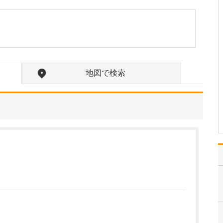
心身ともにリラックスで
きる、ホテルラウンジの
ような空間をイメージし
ました。見晴らしのよい
15階に開業したのも、患
者さんに病院という重苦
しさを感じさせずに、く
地図で検索
つろいで受診してもらえ
ればと考えてのことで
す…
>>記事全文を読む