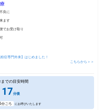
療
不良に
来ます
便でお受け取り
可
花粉症専門外来】はじめました！
こちらから＞＞
診までの目安時間
17
分後
6
分ごろ
にお呼びいたします