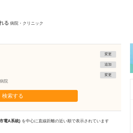
れる
病院・クリニック
変更
追加
変更
病院
検索する
神奈川県横浜市港北区
新横浜国際クリニック
石黒 智也
市電A系統)
を中心に直線距離の近い順で表示されています
理事長
取材記事
とてもスタイリッシュな院内ですね。