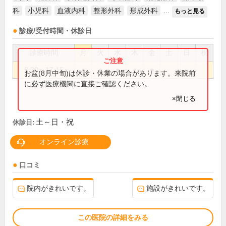
科
小児科
血液内科
整形外科
形成外科
...
もっと見る
診療/受付時間・休診日
診療時間
月
火
水
木
金
土
日
祝
8:30～17:15
●
●
●
●
●
お盆(8月中旬)は休診・休業の場合があります。来院前
に必ず医療機関に直接ご確認ください。
×閉じる
土～日・祝
休診日:
オンライン診療
口コミ
院内がきれいです。
施設がきれいです。
この医院の詳細をみる