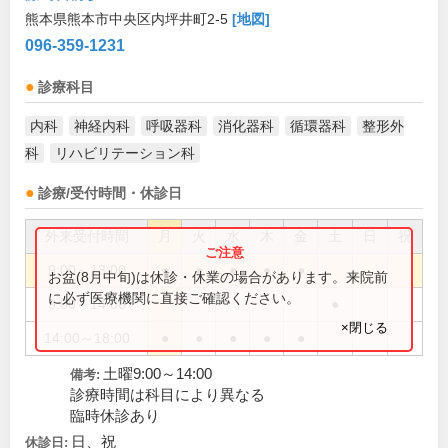
熊本県熊本市中央区内坪井町2-5
[地図]
096-359-1231
診療科目
内科
神経内科
呼吸器科
消化器科
循環器科
整形外
科
リハビリテーション科
診療/受付時間・休診日
外来受付時間
月
火
水
木
金
土
日
祝
9:00～13:00
●
●
●
●
●
お盆(8月中旬)は休診・休業の場合があります。来院前
に必ず医療機関に直接ご確認ください。
9:00～14:00
●
×閉じる
14:00～18:00
●
●
●
●
●
土曜9:00～14:00
備考:
診療時間は科目により異なる
臨時休診あり
日、祝
休診日: