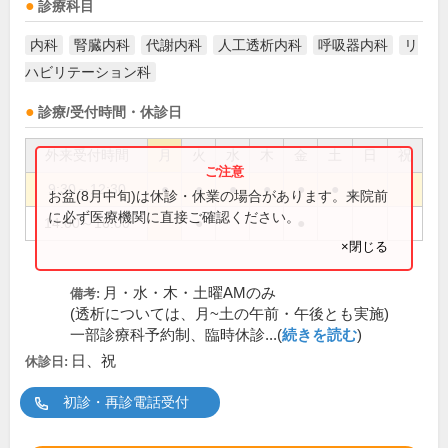
診療科目
内科
腎臓内科
代謝内科
人工透析内科
呼吸器内科
リ
ハビリテーション科
診療/受付時間・休診日
外来受付時間
月
火
水
木
金
土
日
祝
9:30～12:30
●
●
●
●
●
●
お盆(8月中旬)は休診・休業の場合があります。来院前
に必ず医療機関に直接ご確認ください。
14:00～16:00
●
●
×閉じる
月・水・木・土曜AMのみ
備考:
(透析については、月~土の午前・午後とも実施)
一部診療科予約制、臨時休診...(
続きを読む
)
日、祝
休診日:
初診・再診電話受付