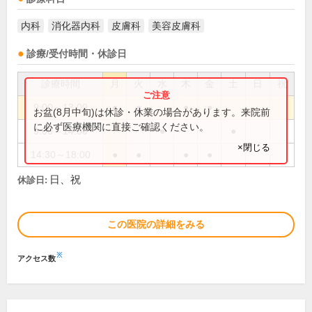
内科
消化器内科
皮膚科
美容皮膚科
診療/受付時間・休診日
診療時間
月
火
水
木
金
土
日
祝
9:00～13:00
●
●
●
●
お盆(8月中旬)は休診・休業の場合があります。来院前
に必ず医療機関に直接ご確認ください。
9:00～14:00
●
●
×閉じる
14:30～18:00
●
●
●
●
日、祝
休診日:
この医院の詳細をみる
※
アクセス数