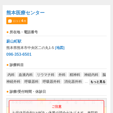
熊本医療センター
4
口コミ
件
所在地・電話番号
蔚山町駅
熊本県熊本市中央区二の丸1-5
[地図]
096-353-6501
診療科目
内科
血液内科
リウマチ科
外科
精神科
神経内科
脳
神経外科
呼吸器科
呼吸器外科
消化器外科
...
もっと見る
診療/受付時間・休診日
外来受付時間
月
火
水
木
金
土
日
祝
8:15～11:00
●
●
●
●
●
お盆(8月中旬)は休診・休業の場合があります。来院前