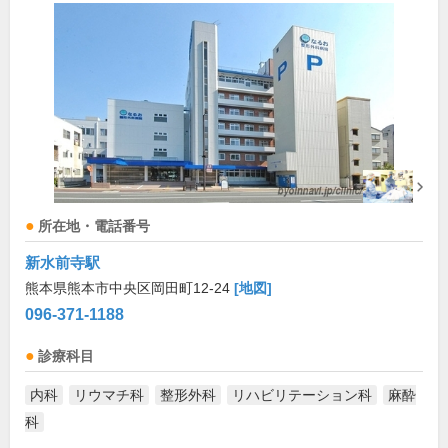
所在地・電話番号
新水前寺駅
熊本県熊本市中央区岡田町12-24
[地図]
096-371-1188
診療科目
内科
リウマチ科
整形外科
リハビリテーション科
麻酔
科