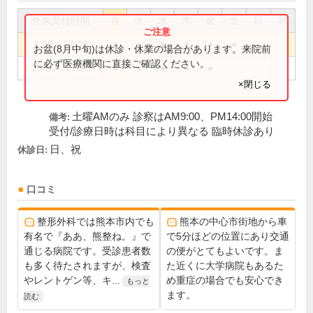
外来受付時間
月
火
水
木
金
土
日
祝
8:30～12:00
●
●
●
●
●
●
お盆(8月中旬)は休診・休業の場合があります。来院前
に必ず医療機関に直接ご確認ください。
13:30～17:00
●
●
●
●
●
×閉じる
土曜AMのみ 診察はAM9:00、PM14:00開始
備考:
受付/診療日時は科目により異なる 臨時休診あり
日、祝
休診日:
口コミ
整形外科では熊本市内でも
熊本の中心市街地から車
有名で『ああ、熊整ね。』で
で5分ほどの位置にあり交通
通じる病院です。受診患者数
の便がとてもよいです。ま
も多く待たされますが、検査
た近くに大学病院もあるた
やレントゲン等、キ...
め重症の場合でも安心でき
もっと
ます。
読む