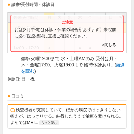
診療/受付時間・休診日
外来受付時間
月
火
水
木
金
土
日
祝
9:00～12:00
●
●
●
●
●
お盆(8月中旬)は休診・休業の場合があります。来院前
に必ず医療機関に直接ご確認ください。
9:00～19:30
●
×閉じる
14:00～17:30
●
●
●
火曜19:30まで 水・土曜AMのみ 受付は月・
備考:
木・金曜17:00、火曜19:00まで 臨時休診あり...(
続き
を読む
)
日・祝
休診日:
口コミ
検査機器が充実していて、ほかの病院ではっきりしない
答えが、はっきりする。納得したうえで治療を受けられる。
よそではMRI...
もっと読む