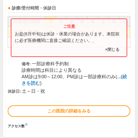
診療/受付時間・休診日
外来受付時間
月
火
水
木
金
土
日
祝
8:00～11:00
●
●
●
●
●
お盆(8月中旬)は休診・休業の場合があります。来院前
に必ず医療機関に直接ご確認ください。
12:30～15:30
●
●
●
●
●
×閉じる
一部診療科予約制
備考:
診療時間は科目により異なる
AM診は9:00～12:00、PM診は一部診療科のみ(...(
続
きを読む
)
土～日・祝
休診日:
この医院の詳細をみる
※
アクセス数