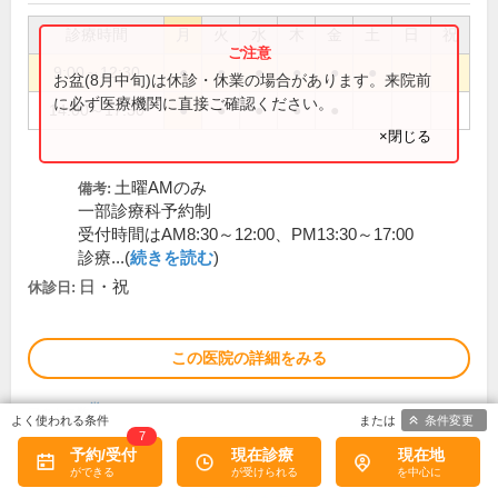
診療時間
月
火
水
木
金
土
日
祝
9:00～12:30
●
●
●
●
●
●
お盆(8月中旬)は休診・休業の場合があります。来院前
に必ず医療機関に直接ご確認ください。
14:00～17:30
●
●
●
●
●
×閉じる
土曜AMのみ
備考:
一部診療科予約制
受付時間はAM8:30～12:00、PM13:30～17:00
診療...(
続きを読む
)
日・祝
休診日:
この医院の詳細をみる
※
アクセス数
条件変更
7
予約/受付
現在診療
現在地