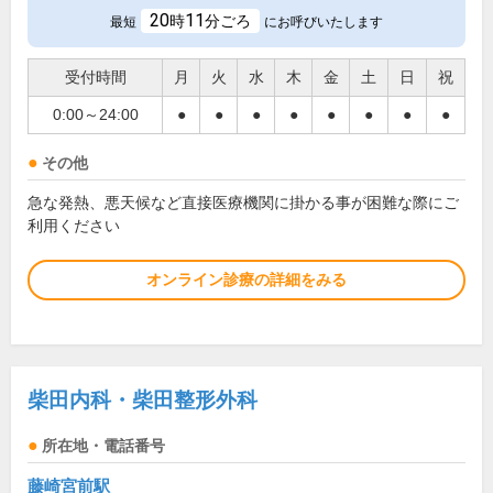
20
11
時
分ごろ
最短
にお呼びいたします
受付時間
月
火
水
木
金
土
日
祝
0:00～24:00
●
●
●
●
●
●
●
●
その他
急な発熱、悪天候など直接医療機関に掛かる事が困難な際にご
利用ください
オンライン診療の詳細をみる
柴田内科・柴田整形外科
所在地・電話番号
藤崎宮前駅