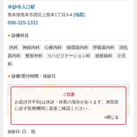
本妙寺入口駅
熊本県熊本市西区上熊本1丁目3-4
[地図]
096-325-1331
診療科目
内科
神経内科
心療内科
循環器内科
呼吸器内科
消化
器内科
整形外科
リハビリテーション科
放射線科
小児
科
診療/受付時間・休診日
診療時間
月
火
水
木
金
土
日
祝
9:00～13:00
●
お盆(8月中旬)は休診・休業の場合があります。来院前
に必ず医療機関に直接ご確認ください。
9:00～18:00
●
●
●
●
●
×閉じる
日、祝
休診日: