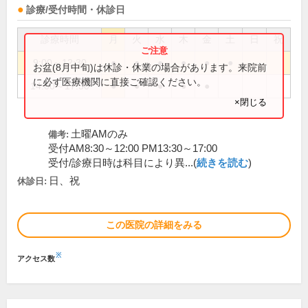
診療/受付時間・休診日
診療時間
月
火
水
木
金
土
日
祝
9:00～12:30
●
●
●
●
●
●
お盆(8月中旬)は休診・休業の場合があります。来院前
に必ず医療機関に直接ご確認ください。
14:00～17:30
●
●
●
●
●
×閉じる
土曜AMのみ
備考:
受付AM8:30～12:00 PM13:30～17:00
受付/診療日時は科目により異...(
続きを読む
)
日、祝
休診日:
この医院の詳細をみる
※
アクセス数