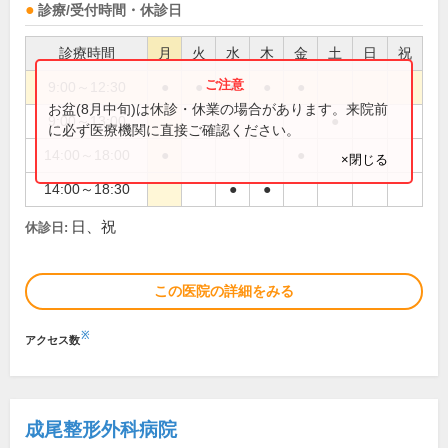
診療/受付時間・休診日
診療時間
月
火
水
木
金
土
日
祝
9:00～12:30
●
●
●
●
●
お盆(8月中旬)は休診・休業の場合があります。来院前
9:00～13:00
●
に必ず医療機関に直接ご確認ください。
14:00～18:00
●
●
×閉じる
14:00～18:30
●
●
日、祝
休診日:
この医院の詳細をみる
※
アクセス数
成尾整形外科病院