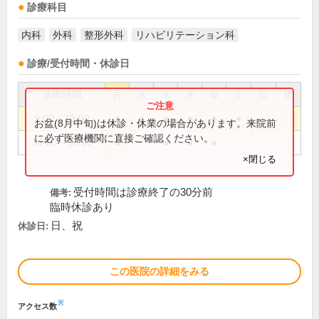
診療科目
内科
外科
整形外科
リハビリテーション科
診療/受付時間・休診日
診療時間
月
火
水
木
金
土
日
祝
9:00～13:00
●
●
●
●
●
●
お盆(8月中旬)は休診・休業の場合があります。来院前
に必ず医療機関に直接ご確認ください。
14:00～18:00
●
●
●
●
×閉じる
受付時間は診療終了の30分前
備考:
臨時休診あり
日、祝
休診日:
この医院の詳細をみる
※
アクセス数