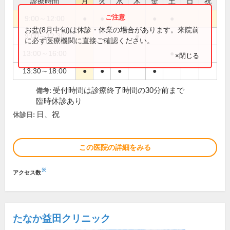
診療時間
月
火
水
木
金
土
日
祝
9:00～12:00
●
●
●
●
●
お盆(8月中旬)は休診・休業の場合があります。来院前
9:00～12:30
●
に必ず医療機関に直接ご確認ください。
13:00～16:00
●
×閉じる
13:30～18:00
●
●
●
●
受付時間は診療終了時間の30分前まで
備考:
臨時休診あり
日、祝
休診日:
この医院の詳細をみる
※
アクセス数
たなか益田クリニック