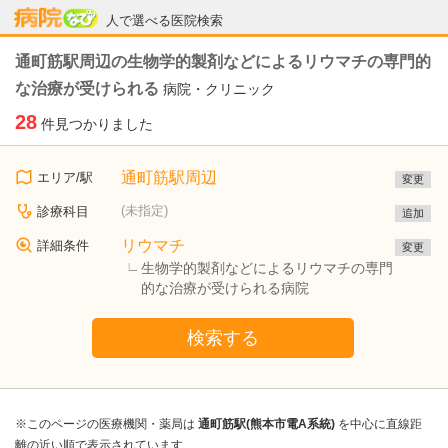
病院なび
人で選べる医院検索
通町筋駅周辺の生物学的製剤などによるリウマチの専門的
な治療が受けられる
病院・クリニック
28
件見つかりました
通町筋駅周辺
エリア/駅
変更
(未指定)
診療科目
追加
リウマチ
詳細条件
変更
生物学的製剤などによるリウマチの専門
的な治療が受けられる病院
検索する
※このページの医療機関・薬局は
通町筋駅(熊本市電A系統)
を中心に直線距
離の近い順で表示されています