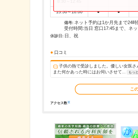
8:30～12:45
15:30～18:00
●
●
ネット予約は1か月先まで24
備考:
受付時間:当日 窓口17:45まで、ネット予
日、祝
休診日:
口コミ
子供の熱で受診しました。優しい女医さ
また何かあった時にはお伺いさせて...
もっ
こ
※
アクセス数