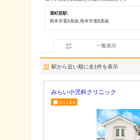
通町筋駅:
熊本市電A系統,熊本市電B系統
一覧表示
駅から近い順に全
1
件を表示
みらい小児科クリニック
1
口コミ
件