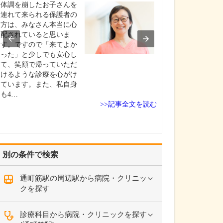
てください。
体調を崩したお子さんを
小児神経科は、
連れて来られる保護者の
等のけいれんを
方は、みなさん本当に心
気や、運動・知
配されていると思いま
や言葉に関する
す。ですので「来てよか
門に診療する科
った」と少しでも安心し
「けいれん」で
て、笑顔で帰っていただ
た患者さんの場
けるような診療を心がけ
めに「いつ頃、
ています。また、私自身
うにけいれんを
も4…
>>記事全文を読む
のか…
別の条件で検索
通町筋駅の周辺駅から病院・クリニッ
クを探す
診療科目から病院・クリニックを探す