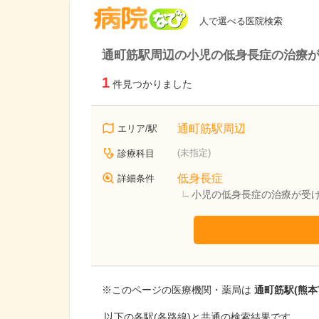
病院なび
人で選べる医院検索
通町筋駅周辺の小児の低身長症の治療
1
件見つかりました
通町筋駅周辺
エリア/駅
(未指定)
診療科目
低身長症
詳細条件
小児の低身長症の治療が受
※このページの医療機関・薬局は
通町筋駅(熊本
以下の各駅(各路線)と共通の検索結果です