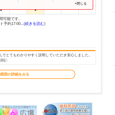
●
●
×閉じる
●
●
時間可能です。
約17:00...(
続きを読む
)
んでとてもわかりやすく説明していただき安心しました。
と読む
の医院の詳細をみる