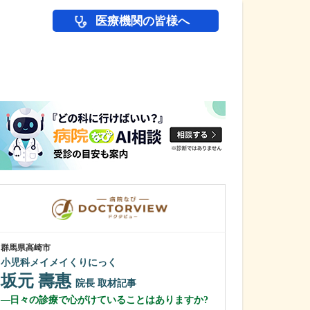
医療機関の皆様へ
医師(ドクター)の
群馬県高崎市
広島県広島市西区
小児科メイメイくりにっく
むらき小児科
坂元 壽惠
村木 幸太
院長
取材記事
日々の診療で心がけていることはありますか?
村木先生のご専