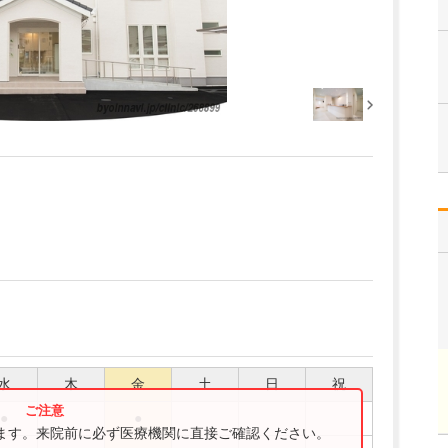
水
木
金
土
日
祝
●
●
ります。来院前に必ず医療機関に直接ご確認ください。