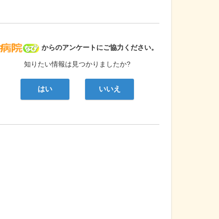
病院なび
からのアンケートにご協力ください。
知りたい情報は見つかりましたか?
はい
いいえ