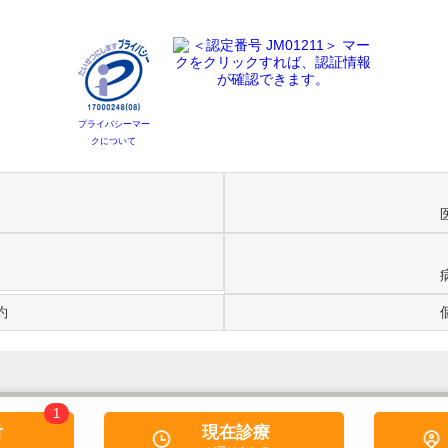
プライバシーマー
クについて
約
1
付
現在診療