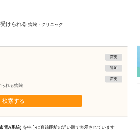
が受けられる
病院・クリニック
変更
追加
変更
けられる病院
検索する
熊本県熊本市南区
たかしお内科ハートクリニック
高潮 征爾
市電A系統)
を中心に直線距離の近い順で表示されています
院長
取材記事
大学病院で要職を担ってきた先生が開業を決め