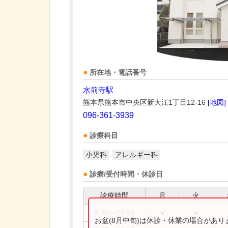
所在地・電話番号
水前寺駅
熊本県熊本市中央区新大江1丁目12-16
[地図]
096-361-3939
診療科目
小児科
アレルギー科
診療/受付時間・休診日
診療時間
月
火
8:30～12:00
●
●
お盆(8月中旬)は休診・休業の場合があ