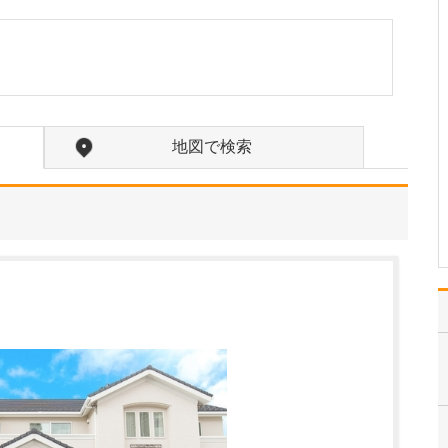
たのにはどのような理由があったのでしょうか?
心不全という病気は発症
すると治ることはなく、
患者さんは生涯付き合っ
ていかなくてはなりませ
ん。しかも、悪化と改善
を繰り返しながら病状は
地図で検索
だんだん悪くなっていき
ます。大学病院で後進の
育成に取り組みつつ、高
度…
>>記事全文を読む