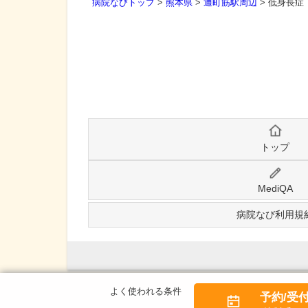
病院なびトップ
>
熊本県
>
通町筋駅周辺
>
低身長症
トップ
MediQA
病院なび利用規
予約/受