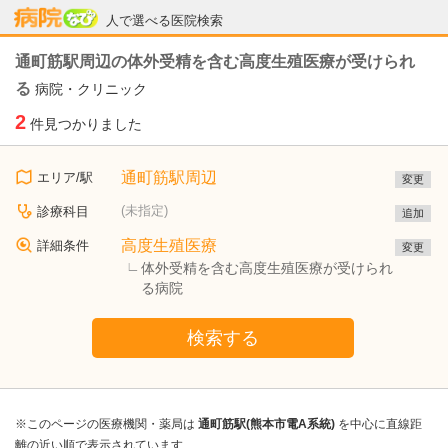
病院なび
人で選べる医院検索
通町筋駅周辺の体外受精を含む高度生殖医療が受けられ
る
病院・クリニック
2
件見つかりました
通町筋駅周辺
エリア/駅
変更
(未指定)
診療科目
追加
高度生殖医療
詳細条件
変更
体外受精を含む高度生殖医療が受けられ
る病院
検索する
※このページの医療機関・薬局は
通町筋駅(熊本市電A系統)
を中心に直線距
離の近い順で表示されています