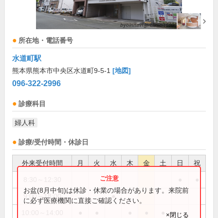
所在地・電話番号
水道町駅
熊本県熊本市中央区水道町9-5-1
[地図]
096-322-2996
診療科目
婦人科
診療/受付時間・休診日
外来受付時間
月
火
水
木
金
土
日
祝
8:30～12:30
●
●
お盆(8月中旬)は休診・休業の場合があります。来院前
9:00～18:00
●
に必ず医療機関に直接ご確認ください。
10:00～14:00
●
●
●
●
●
×閉じる