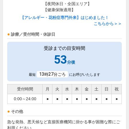
【夜間休日・全国エリア】
【健康保険適用】
【アレルギー・花粉症専門外来】はじめました！
こちらから＞＞
診療／受付時間・休診日
受診までの目安時間
53
分後
13
27
時
分ごろ
最短
にお呼びいたします
受付時間
月
火
水
木
金
土
日
祝
0:00～24:00
●
●
●
●
●
●
●
●
その他
急な発熱、悪天候など直接医療機関に掛かる事が困難な際にご
利用ください