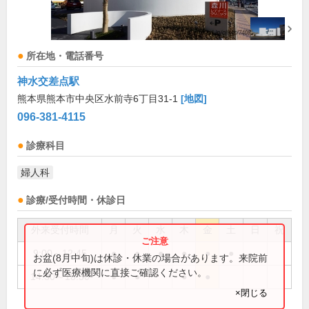
所在地・電話番号
神水交差点駅
熊本県熊本市中央区水前寺6丁目31-1
[地図]
096-381-4115
診療科目
婦人科
診療/受付時間・休診日
外来受付時間
月
火
水
木
金
土
日
祝
9:00～12:45
●
●
●
●
●
●
お盆(8月中旬)は休診・休業の場合があります。来院前
に必ず医療機関に直接ご確認ください。
14:30～18:30
●
●
●
●
×閉じる