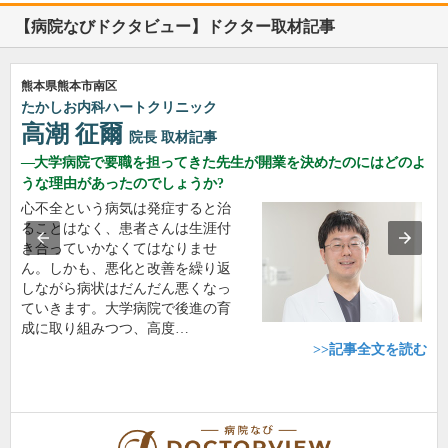
【病院なびドクタビュー】ドクター取材記事
熊本県熊本市南区
たかしお内科ハートクリニック
高潮 征爾
院長
取材記事
大学病院で要職を担ってきた先生が開業を決めたのにはどのよ
うな理由があったのでしょうか?
心不全という病気は発症すると治
ることはなく、患者さんは生涯付
き合っていかなくてはなりませ
ん。しかも、悪化と改善を繰り返
しながら病状はだんだん悪くなっ
ていきます。大学病院で後進の育
成に取り組みつつ、高度…
>>記事全文を読む