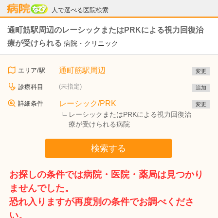
病院なび
人で選べる医院検索
通町筋駅周辺のレーシックまたはPRKによる視力回復治
療が受けられる
病院・クリニック
通町筋駅周辺
エリア/駅
変更
(未指定)
診療科目
追加
レーシック/PRK
詳細条件
変更
レーシックまたはPRKによる視力回復治
療が受けられる病院
検索する
お探しの条件では病院・医院・薬局は見つかり
ませんでした。
恐れ入りますが再度別の条件でお調べくださ
い。