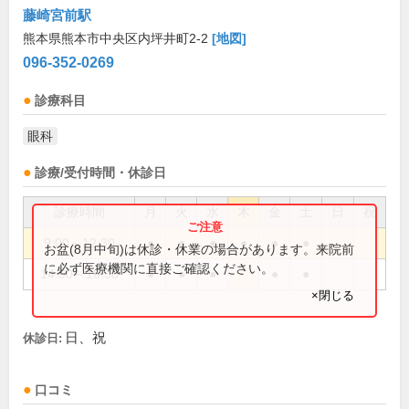
藤崎宮前駅
熊本県熊本市中央区内坪井町2-2
[地図]
096-352-0269
診療科目
眼科
診療/受付時間・休診日
診療時間
月
火
水
木
金
土
日
祝
9:00～12:30
●
●
●
●
●
●
お盆(8月中旬)は休診・休業の場合があります。来院前
に必ず医療機関に直接ご確認ください。
14:00～18:30
●
●
●
●
●
×閉じる
日、祝
休診日:
口コミ