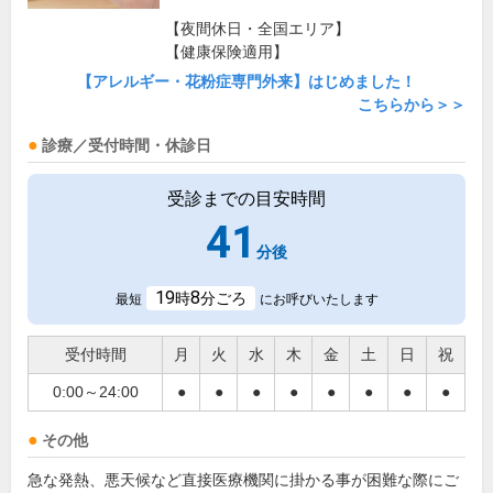
【夜間休日・全国エリア】
【健康保険適用】
【アレルギー・花粉症専門外来】はじめました！
こちらから＞＞
診療／受付時間・休診日
受診までの目安時間
41
分後
19
8
時
分ごろ
最短
にお呼びいたします
受付時間
月
火
水
木
金
土
日
祝
0:00～24:00
●
●
●
●
●
●
●
●
その他
急な発熱、悪天候など直接医療機関に掛かる事が困難な際にご