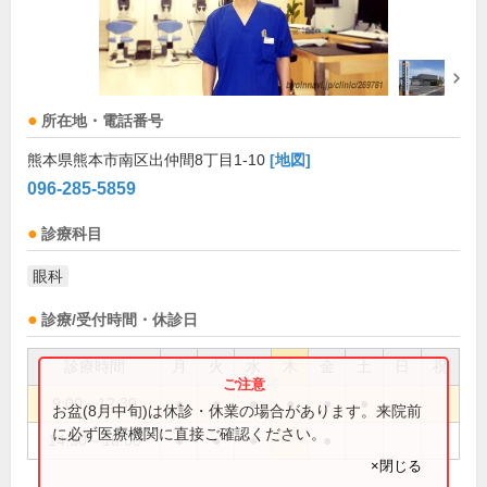
所在地・電話番号
熊本県熊本市南区出仲間8丁目1-10
[地図]
096-285-5859
診療科目
眼科
診療/受付時間・休診日
診療時間
月
火
水
木
金
土
日
祝
9:00～12:30
●
●
●
●
●
●
お盆(8月中旬)は休診・休業の場合があります。来院前
に必ず医療機関に直接ご確認ください。
14:30～18:00
●
●
●
●
×閉じる