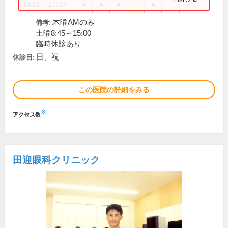
14:00～17:30
●
●
●
●
木曜AMのみ
備考:
土曜8:45～15:00
臨時休診あり
日、祝
休診日:
この医院の詳細をみる
※
アクセス数
田迎眼科クリニック