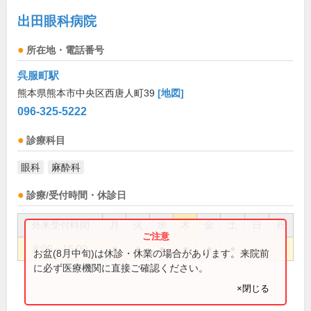
出田眼科病院
所在地・電話番号
呉服町駅
熊本県熊本市中央区西唐人町39
[地図]
096-325-5222
診療科目
眼科
麻酔科
診療/受付時間・休診日
外来受付時間
月
火
水
木
金
土
日
祝
8:00～16:00
●
●
●
●
●
●
お盆(8月中旬)は休診・休業の場合があります。来院前
に必ず医療機関に直接ご確認ください。
×閉じる