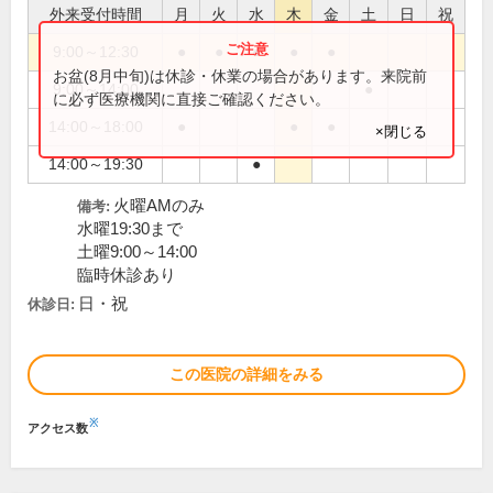
外来受付時間
月
火
水
木
金
土
日
祝
9:00～12:30
●
●
●
●
●
お盆(8月中旬)は休診・休業の場合があります。来院前
9:00～14:00
●
に必ず医療機関に直接ご確認ください。
14:00～18:00
●
●
●
×閉じる
14:00～19:30
●
火曜AMのみ
備考:
水曜19:30まで
土曜9:00～14:00
臨時休診あり
日・祝
休診日:
この医院の詳細をみる
※
アクセス数