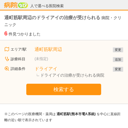
病院なび
人で選べる医院検索
通町筋駅周辺のドライアイの治療が受けられる
病院・クリ
ニック
6
件見つかりました
通町筋駅周辺
エリア/駅
変更
(未指定)
診療科目
追加
ドライアイ
詳細条件
変更
ドライアイの治療が受けられる病院
検索する
※このページの医療機関・薬局は
通町筋駅(熊本市電A系統)
を中心に直線距
離の近い順で表示されています