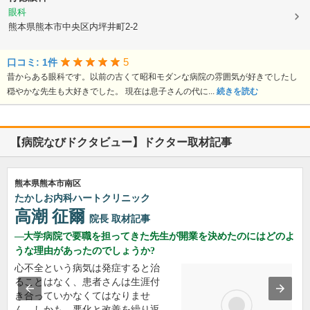
眼科
熊本県熊本市中央区内坪井町2-2
5
口コミ: 1件
昔からある眼科です。以前の古くて昭和モダンな病院の雰囲気が好きでしたし
穏やかな先生も大好きでした。 現在は息子さんの代に...
続きを読む
【病院なびドクタビュー】ドクター取材記事
熊本県熊本市南区
たかしお内科ハートクリニック
高潮 征爾
院長
取材記事
大学病院で要職を担ってきた先生が開業を決めたのにはどのよ
うな理由があったのでしょうか?
心不全という病気は発症すると治
ることはなく、患者さんは生涯付
き合っていかなくてはなりませ
ん。しかも、悪化と改善を繰り返