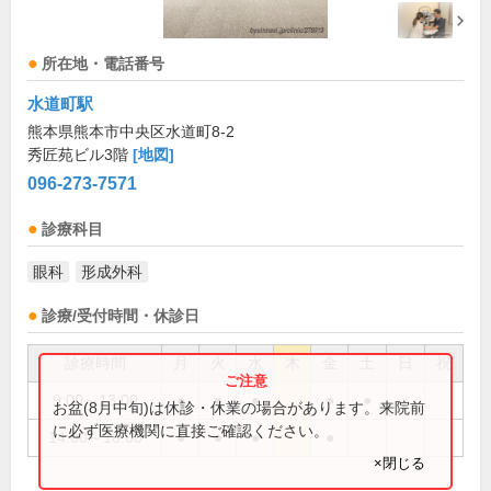
所在地・電話番号
水道町駅
熊本県熊本市中央区水道町8-2
秀匠苑ビル3階
[地図]
096-273-7571
診療科目
眼科
形成外科
診療/受付時間・休診日
診療時間
月
火
水
木
金
土
日
祝
9:00～13:00
●
●
●
●
●
お盆(8月中旬)は休診・休業の場合があります。来院前
に必ず医療機関に直接ご確認ください。
14:00～18:00
●
●
●
●
×閉じる