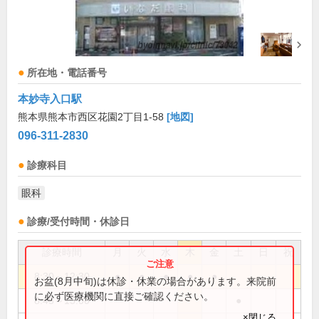
所在地・電話番号
本妙寺入口駅
熊本県熊本市西区花園2丁目1-58
[地図]
096-311-2830
診療科目
眼科
診療/受付時間・休診日
診療時間
月
火
水
木
金
土
日
祝
8:30～12:30
●
●
●
●
●
お盆(8月中旬)は休診・休業の場合があります。来院前
に必ず医療機関に直接ご確認ください。
8:45～15:00
●
×閉じる