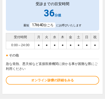
受診までの目安時間
36
分後
17
40
時
分ごろ
最短
にお呼びいたします
受付時間
月
火
水
木
金
土
日
祝
0:00～24:00
●
●
●
●
●
●
●
●
その他
急な発熱、悪天候など直接医療機関に掛かる事が困難な際にご
利用ください
オンライン診療の詳細をみる