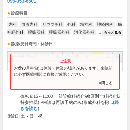
096-353-6501
診療科目
内科
血液内科
リウマチ科
外科
精神科
神経内科
脳
神経外科
呼吸器科
呼吸器外科
消化器外科
...
もっと見る
診療/受付時間・休診日
外来受付時間
月
火
水
木
金
土
日
祝
8:15～11:00
●
●
●
●
●
お盆(8月中旬)は休診・休業の場合があります。来院前
に必ず医療機関に直接ご確認ください。
×閉じる
8:15～11:00 一部診療科紹介制(原則全科紹介状
備考:
持参推奨) PM診は再診予約のみ(形成外科を除...(
続
きを読む
)
土～日・祝
休診日: