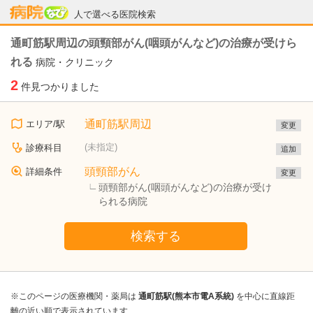
病院なび
人で選べる医院検索
通町筋駅周辺の頭頸部がん(咽頭がんなど)の治療が受けら
れる
病院・クリニック
2
件見つかりました
通町筋駅周辺
エリア/駅
変更
(未指定)
診療科目
追加
頭頸部がん
詳細条件
変更
頭頸部がん(咽頭がんなど)の治療が受け
られる病院
検索する
※このページの医療機関・薬局は
通町筋駅(熊本市電A系統)
を中心に直線距
離の近い順で表示されています