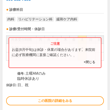
診療科目
内科
リハビリテーション科
緩和ケア内科
診療/受付時間・休診日
外来受付時間
月
火
水
木
金
土
日
祝
9:00～12:00
●
●
●
●
●
●
お盆(8月中旬)は休診・休業の場合があります。来院前
に必ず医療機関に直接ご確認ください。
14:00～17:00
●
●
●
●
●
×閉じる
土曜AMのみ
備考:
臨時休診あり
日、祝
休診日:
この医院の詳細をみる