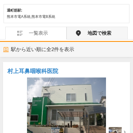
通町筋駅:
熊本市電A系統,熊本市電B系統
一覧表示
地図で検索
駅から近い順に全
2
件を表示
村上耳鼻咽喉科医院