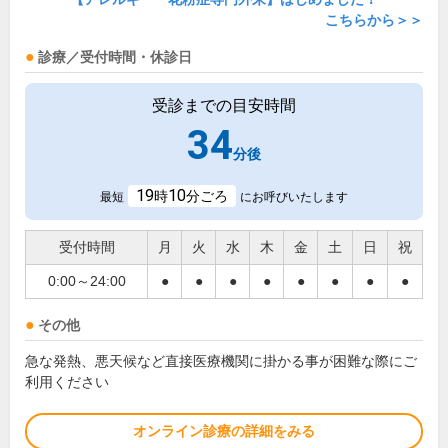
こちらから＞＞
診療／受付時間・休診日
受診までの目安時間
34
分後
19
10
時
分ごろ
最短
にお呼びいたします
受付時間
月
火
水
木
金
土
日
祝
0:00～24:00
●
●
●
●
●
●
●
●
その他
急な発熱、悪天候など直接医療機関に掛かる事が困難な際にご
利用ください
オンライン診療の詳細をみる