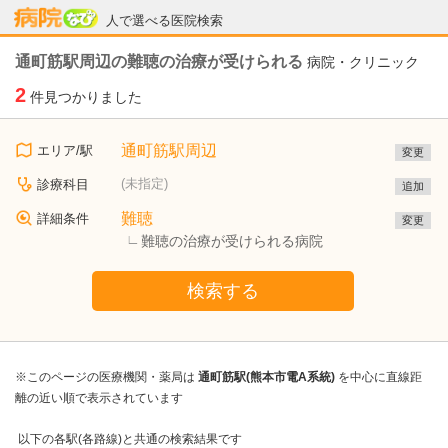
病院なび
人で選べる医院検索
通町筋駅周辺の難聴の治療が受けられる
病院・クリニック
2
件見つかりました
通町筋駅周辺
エリア/駅
変更
(未指定)
診療科目
追加
難聴
詳細条件
変更
難聴の治療が受けられる病院
検索する
※このページの医療機関・薬局は
通町筋駅(熊本市電A系統)
を中心に直線距
離の近い順で表示されています
以下の各駅(各路線)と共通の検索結果です