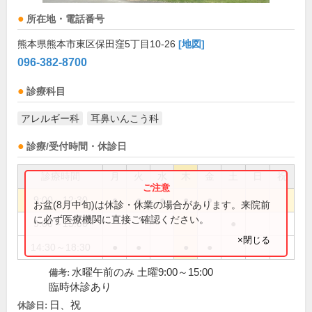
所在地・電話番号
熊本県熊本市東区保田窪5丁目10-26
[地図]
096-382-8700
診療科目
アレルギー科
耳鼻いんこう科
診療/受付時間・休診日
診療時間
月
火
水
木
金
土
日
祝
9:00～12:30
●
●
●
●
●
お盆(8月中旬)は休診・休業の場合があります。来院前
に必ず医療機関に直接ご確認ください。
9:00～15:00
●
×閉じる
14:30～18:30
●
●
●
●
水曜午前のみ 土曜9:00～15:00
備考:
臨時休診あり
日、祝
休診日: