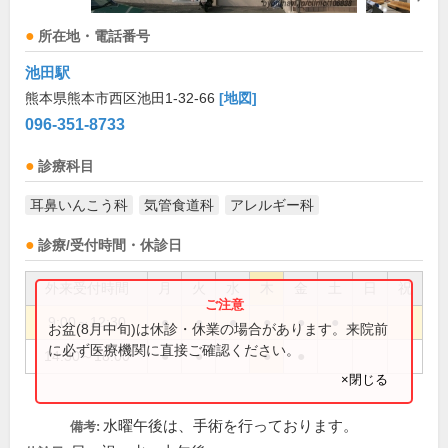
所在地・電話番号
池田駅
熊本県熊本市西区池田1-32-66
[地図]
096-351-8733
診療科目
耳鼻いんこう科
気管食道科
アレルギー科
診療/受付時間・休診日
外来受付時間
月
火
水
木
金
土
日
祝
9:00～12:30
●
●
●
●
●
●
お盆(8月中旬)は休診・休業の場合があります。来院前
に必ず医療機関に直接ご確認ください。
14:30～18:00
●
●
●
●
×閉じる
水曜午後は、手術を行っております。
備考: