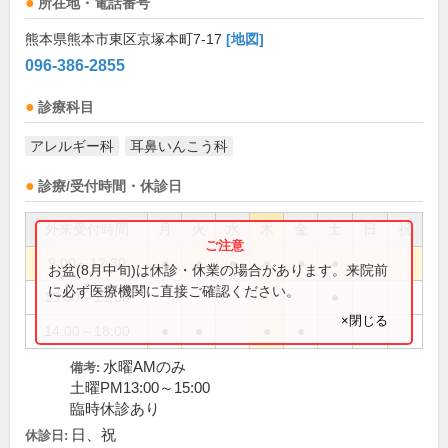
所在地・電話番号
熊本県熊本市東区京塚本町7-17
[地図]
096-386-2855
診療科目
アレルギー科
耳鼻いんこう科
診療/受付時間・休診日
外来受付時間
月
火
水
木
金
土
日
祝
9:00～12:30
●
●
●
●
●
●
お盆(8月中旬)は休診・休業の場合があります。来院前
に必ず医療機関に直接ご確認ください。
13:00～15:00
●
×閉じる
14:00～18:00
●
●
●
●
水曜AMのみ
備考:
土曜PM13:00～15:00
臨時休診あり
日、祝
休診日: