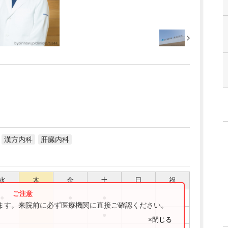
漢方内科
肝臓内科
水
木
金
土
日
祝
●
●
●
ります。来院前に必ず医療機関に直接ご確認ください。
●
×閉じる