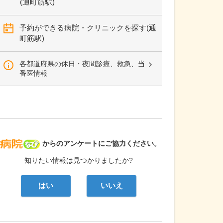
(通町筋駅)
予約ができる病院・クリニックを探す(通
町筋駅)
各都道府県の休日・夜間診療、救急、当
番医情報
病院なび
からのアンケートにご協力ください。
知りたい情報は見つかりましたか?
はい
いいえ