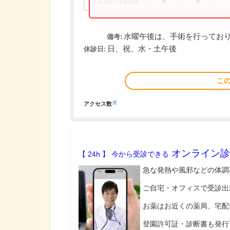
14:30～18:00
●
●
水曜午後は、手術を行ってお
備考:
日、祝、水・土午後
休診日:
こ
※
アクセス数
オンライン診
【 24h 】 今から受診できる
急な発熱や風邪などの体調
ご自宅・オフィスで受診出
お薬はお近くの薬局、宅配
登園許可証・診断書も発行