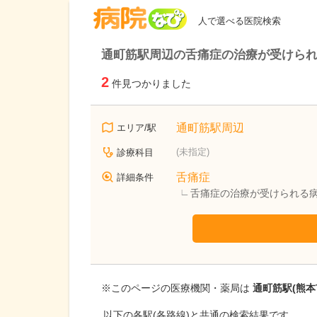
病院なび
人で選べる医院検索
通町筋駅周辺の舌痛症の治療が受けら
2
件見つかりました
通町筋駅周辺
エリア/駅
(未指定)
診療科目
舌痛症
詳細条件
舌痛症の治療が受けられる
※このページの医療機関・薬局は
通町筋駅(熊本
以下の各駅(各路線)と共通の検索結果です