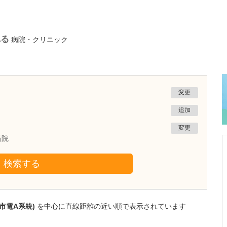
れる
病院・クリニック
変更
追加
変更
病院
検索する
神奈川県川崎市中原区
武蔵新城ブレストクリニック
國又 肇
市電A系統)
を中心に直線距離の近い順で表示されています
院長
取材記事
クリニックの特徴や来院される患者さんについ