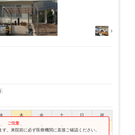
科
水
木
金
土
日
祝
●
●
●
●
ります。来院前に必ず医療機関に直接ご確認ください。