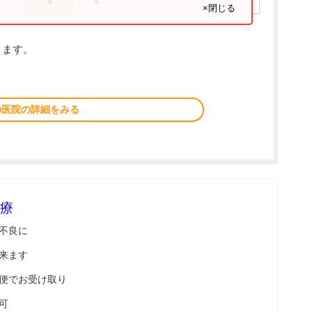
●
●
×閉じる
ります。
の医院の詳細をみる
療
不良に
来ます
便でお受け取り
可