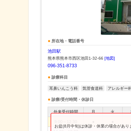
所在地・電話番号
池田駅
熊本県熊本市西区池田1-32-66
[地図]
096-351-8733
診療科目
耳鼻いんこう科
気管食道科
アレルギー
診療/受付時間・休診日
外来受付時間
月
火
9:00～12:30
●
●
お盆(8月中旬)は休診・休業の場合があ