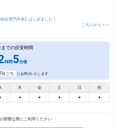
花粉症専門外来】はじめました！
こちらから＞＞
診までの目安時間
2
5
時間
分後
7
分ごろ
にお呼びいたします
水
木
金
土
日
祝
●
●
●
●
●
●
が困難な際にご利用ください