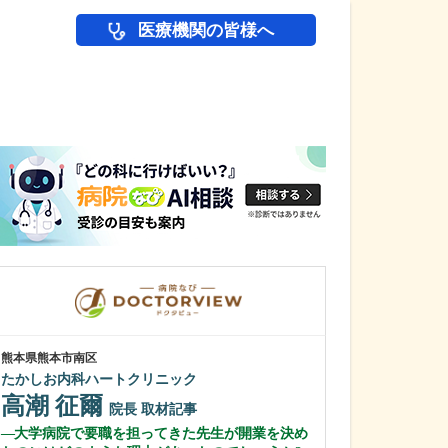
医療機関の皆様へ
医師(ドクター)の
熊本県熊本市南区
東京都中野区
たかしお内科ハートクリニック
中野富士見
高潮 征爾
冨岡 亮太
院長
取材記事
大学病院で要職を担ってきた先生が開業を決め
特に先生が力を