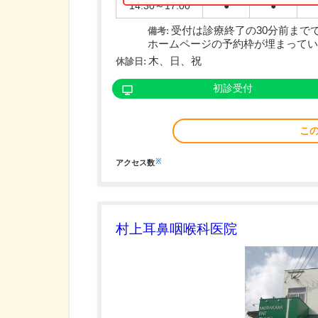
14:30～17:00
●
●
受付は診療終了の30分前まで
備考:
ホームページの予約枠が埋まっている
木、日、祝
休診日:
初診受付
こ
※
アクセス数
村上耳鼻咽喉科医院