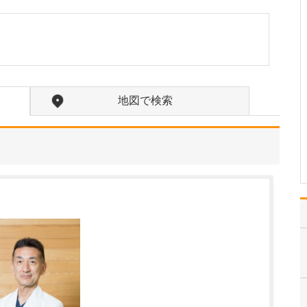
てお聞かせください。
乳がん検診や検査をメイ
ンに、乳がん術後の経過
観察、乳腺炎や授乳期ト
ラブルなど、乳腺に関す
るさまざまな症状に対応
しています。 来院される
地図で検索
患者さんの年齢は10歳未
満からご高齢の方まで幅
広くいらっしゃいま…
>>記事全文を読む