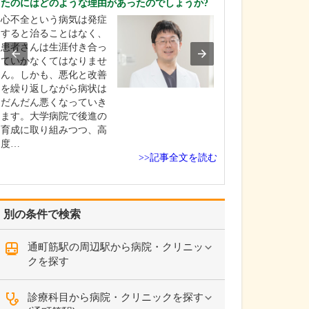
たのにはどのような理由があったのでしょうか?
ください。
心不全という病気は発症
これまで耳を専
すると治ることはなく、
を積んできたこ
患者さんは生涯付き合っ
り、難聴や突発
ていかなくてはなりませ
中耳炎をはじめ
ん。しかも、悪化と改善
やめまいなどの
を繰り返しながら病状は
療には特に力を
だんだん悪くなっていき
ます。難聴は原
ます。大学病院で後進の
て治療法が異な
育成に取り組みつつ、高
まずは詳しい検
度…
こに…
>>記事全文を読む
別の条件で検索
通町筋駅の周辺駅から病院・クリニッ
クを探す
診療科目から病院・クリニックを探す