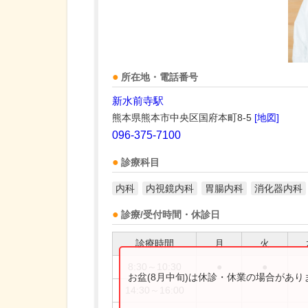
所在地・電話番号
新水前寺駅
熊本県熊本市中央区国府本町8-5
[地図]
096-375-7100
診療科目
内科
内視鏡内科
胃腸内科
消化器内科
診療/受付時間・休診日
診療時間
月
火
8:30～10:30
●
●
お盆(8月中旬)は休診・休業の場合があ
14:30～16:00