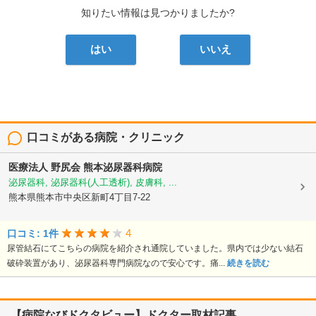
知りたい情報は見つかりましたか?
はい
いいえ
口コミがある病院・クリニック
医療法人 野尻会
熊本泌尿器科病院
泌尿器科, 泌尿器科(人工透析), 皮膚科, ...
熊本県熊本市中央区新町4丁目7-22
4
口コミ: 1件
尿管結石にてこちらの病院を紹介され通院していました。県内では少ない結石
破砕装置があり、泌尿器科専門病院なので安心です。痛...
続きを読む
【病院なびドクタビュー】ドクター取材記事