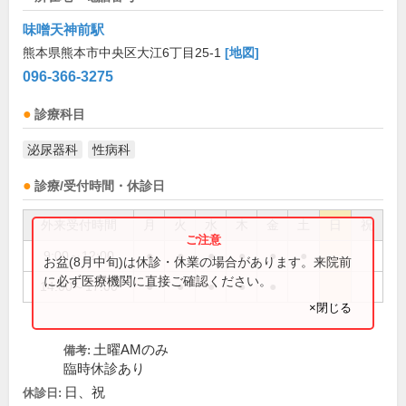
味噌天神前駅
熊本県熊本市中央区大江6丁目25-1
[地図]
096-366-3275
診療科目
泌尿器科
性病科
診療/受付時間・休診日
外来受付時間
月
火
水
木
金
土
日
祝
9:00～12:00
●
●
●
●
●
●
お盆(8月中旬)は休診・休業の場合があります。来院前
に必ず医療機関に直接ご確認ください。
14:00～17:00
●
●
●
●
●
×閉じる
土曜AMのみ
備考:
臨時休診あり
日、祝
休診日: