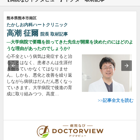
熊本県熊本市南区
たかしお内科ハートクリニック
高潮 征爾
院長
取材記事
大学病院で要職を担ってきた先生が開業を決めたのにはどのよ
うな理由があったのでしょうか?
心不全という病気は発症すると治
ることはなく、患者さんは生涯付
き合っていかなくてはなりませ
ん。しかも、悪化と改善を繰り返
しながら病状はだんだん悪くなっ
ていきます。大学病院で後進の育
成に取り組みつつ、高度…
>>記事全文を読む