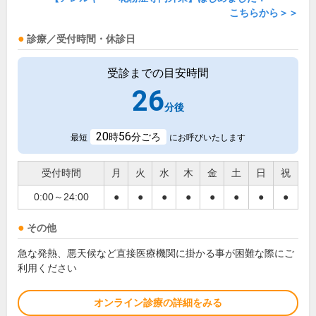
こちらから＞＞
診療／受付時間・休診日
受診までの目安時間
26
分後
20
56
時
分ごろ
最短
にお呼びいたします
受付時間
月
火
水
木
金
土
日
祝
0:00～24:00
●
●
●
●
●
●
●
●
その他
急な発熱、悪天候など直接医療機関に掛かる事が困難な際にご
利用ください
オンライン診療の詳細をみる