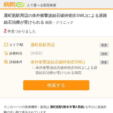
病院なび
人で選べる医院検索
通町筋駅周辺の体外衝撃波結石破砕術(ESWL)による尿路
結石治療が受けられる
病院・クリニック
2
件見つかりました
通町筋駅周辺
エリア/駅
変更
(未指定)
診療科目
追加
体外衝撃波結石破砕術(ESWL)
詳細条件
変更
体外衝撃波結石破砕術(ESWL)による尿
路結石治療が受けられる病院
検索する
※このページの医療機関・薬局は
通町筋駅(熊本市電A系統)
を中心に直線距
離の近い順で表示されています