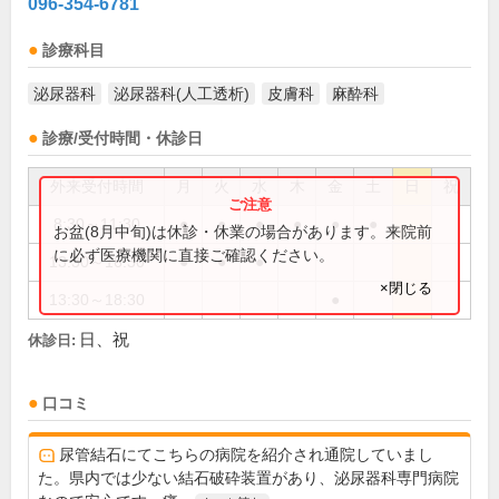
096-354-6781
診療科目
泌尿器科
泌尿器科(人工透析)
皮膚科
麻酔科
診療/受付時間・休診日
外来受付時間
月
火
水
木
金
土
日
祝
8:30～11:30
●
●
●
●
●
●
お盆(8月中旬)は休診・休業の場合があります。来院前
に必ず医療機関に直接ご確認ください。
13:30～16:30
●
●
●
×閉じる
13:30～18:30
●
日、祝
休診日:
口コミ
尿管結石にてこちらの病院を紹介され通院していまし
た。県内では少ない結石破砕装置があり、泌尿器科専門病院