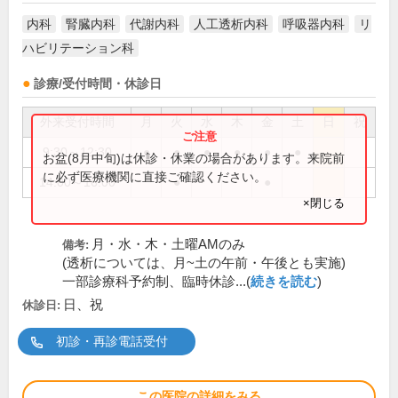
内科
腎臓内科
代謝内科
人工透析内科
呼吸器内科
リ
ハビリテーション科
診療/受付時間・休診日
外来受付時間
月
火
水
木
金
土
日
祝
9:30～12:30
●
●
●
●
●
●
お盆(8月中旬)は休診・休業の場合があります。来院前
に必ず医療機関に直接ご確認ください。
14:00～16:00
●
●
×閉じる
月・水・木・土曜AMのみ
備考:
(透析については、月~土の午前・午後とも実施)
一部診療科予約制、臨時休診...(
続きを読む
)
日、祝
休診日:
初診・再診電話受付
この医院の詳細をみる