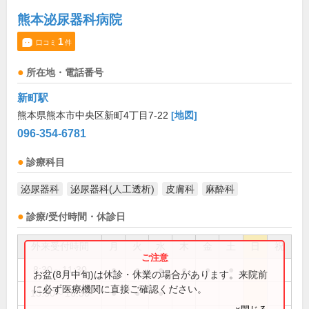
熊本泌尿器科病院
1
口コミ
件
所在地・電話番号
新町駅
熊本県熊本市中央区新町4丁目7-22
[地図]
096-354-6781
診療科目
泌尿器科
泌尿器科(人工透析)
皮膚科
麻酔科
診療/受付時間・休診日
外来受付時間
月
火
水
木
金
土
日
祝
8:30～11:30
●
●
●
●
●
●
お盆(8月中旬)は休診・休業の場合があります。来院前
に必ず医療機関に直接ご確認ください。
13:30～16:30
●
●
●