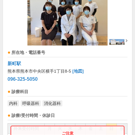
所在地・電話番号
新町駅
熊本県熊本市中央区横手1丁目8-5
[地図]
096-325-5050
診療科目
内科
呼吸器科
消化器科
診療/受付時間・休診日
外来受付時間
月
火
水
木
金
土
日
祝