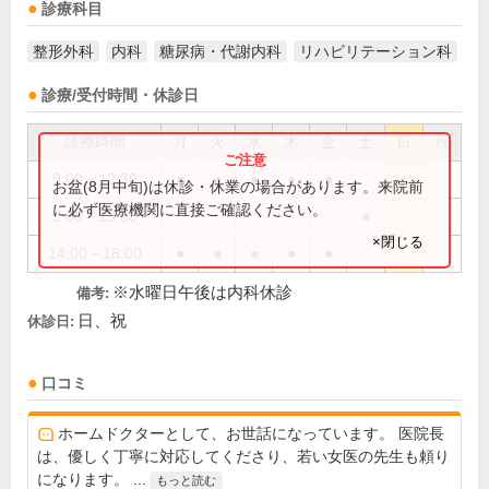
診療科目
整形外科
内科
糖尿病・代謝内科
リハビリテーション科
診療/受付時間・休診日
診療時間
月
火
水
木
金
土
日
祝
9:00～12:30
●
●
●
●
●
お盆(8月中旬)は休診・休業の場合があります。来院前
に必ず医療機関に直接ご確認ください。
9:00～13:00
●
×閉じる
14:00～18:00
●
●
●
●
●
※水曜日午後は内科休診
備考:
日、祝
休診日:
口コミ
ホームドクターとして、お世話になっています。 医院長
は、優しく丁寧に対応してくださり、若い女医の先生も頼り
になります。 ...
もっと読む