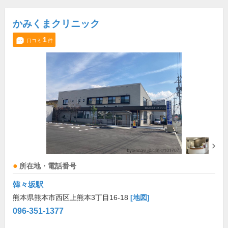
かみくまクリニック
1
口コミ
件
所在地・電話番号
韓々坂駅
熊本県熊本市西区上熊本3丁目16-18
[地図]
096-351-1377