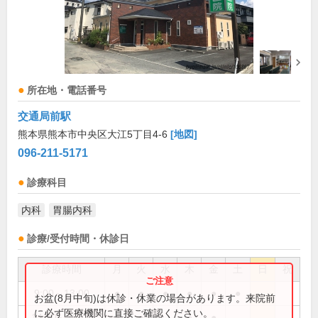
所在地・電話番号
交通局前駅
熊本県熊本市中央区大江5丁目4-6
[地図]
096-211-5171
診療科目
内科
胃腸内科
診療/受付時間・休診日
診療時間
月
火
水
木
金
土
日
祝
9:00～13:00
●
●
●
●
●
●
お盆(8月中旬)は休診・休業の場合があります。来院前
に必ず医療機関に直接ご確認ください。
14:30～18:00
●
●
●
●