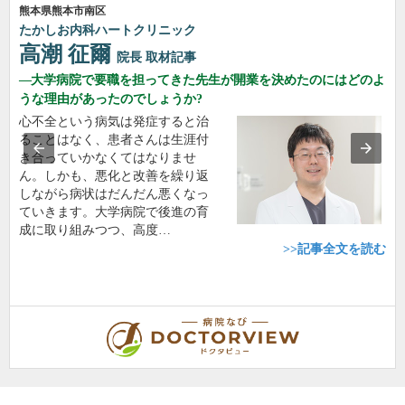
熊本県熊本市南区
たかしお内科ハートクリニック
高潮 征爾
院長
取材記事
大学病院で要職を担ってきた先生が開業を決めたのにはどのよ
うな理由があったのでしょうか?
心不全という病気は発症すると治
ることはなく、患者さんは生涯付
き合っていかなくてはなりませ
ん。しかも、悪化と改善を繰り返
しながら病状はだんだん悪くなっ
ていきます。大学病院で後進の育
成に取り組みつつ、高度…
>>記事全文を読む