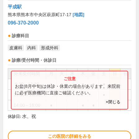
平成駅
熊本県熊本市中央区萩原町17-17
[地図]
096-370-2000
診療科目
皮膚科
内科
形成外科
診療/受付時間・休診日
外来受付時間
月
火
水
木
金
土
日
祝
9:30～12:30
●
●
●
●
●
●
お盆(8月中旬)は休診・休業の場合があります。来院前
に必ず医療機関に直接ご確認ください。
14:00～16:30
●
×閉じる
14:00～18:00
●
●
●
水、祝
休診日:
この医院の詳細をみる