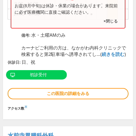
9:00～12:00
●
●
●
●
●
●
お盆(8月中旬)は休診・休業の場合があります。来院前
に必ず医療機関に直接ご確認ください。
14:00～17:00
●
●
●
●
×閉じる
水・土曜AMのみ
備考:
カーナビご利用の方は、なかがわ内科クリニックで
検索すると第2駐車場へ誘導されてし...(
続きを読む
)
日、祝
休診日:
初診受付
この医院の詳細をみる
※
アクセス数
水前寺胃腸科外科