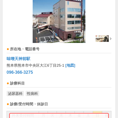
所在地・電話番号
味噌天神前駅
熊本県熊本市中央区大江6丁目25-1
[地図]
096-366-3275
診療科目
泌尿器科
性病科
診療/受付時間・休診日
外来受付時間
月
火
水
木
金
土
日
祝