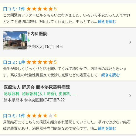
5
口コミ: 1件
この間緊急アフターピルをもらいに行きました。いろいろ不安だったんですけ
どとても親切に説明、対応してくれました。中もとても...
続きを読む
医療法人
竹下内科医院
内科, 胃腸内科
熊本県熊本市中央区大江5丁目4-6
5
口コミ: 1件
先生が優しくじっくりと話を聞いてくれて穏やかで、内科医の鏡だと思いま
す。高校生の時急性胃腸炎で受診し点滴などの処置をして...
続きを読む
医療法人 野尻会
熊本泌尿器科病院
泌尿器科, 泌尿器科(人工透析), 皮膚科, ...
熊本県熊本市中央区新町4丁目7-22
4
口コミ: 1件
尿管結石にてこちらの病院を紹介され通院していました。県内では少ない結石
破砕装置があり、泌尿器科専門病院なので安心です。痛...
続きを読む