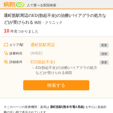
病院なび
人で選べる医院検索
通町筋駅周辺のED(勃起不全)の治療(バイアグラの処方な
ど)が受けられる
病院・クリニック
10
件見つかりました
通町筋駅周辺
エリア/駅
変更
(未指定)
診療科目
追加
ED(勃起不全)
詳細条件
変更
ED(勃起不全)の治療(バイアグラの処方
など)が受けられる病院
検索する
※このページの医療機関・薬局は
通町筋駅(熊本市電A系統)
を中心に直線距
離の近い順で表示されています