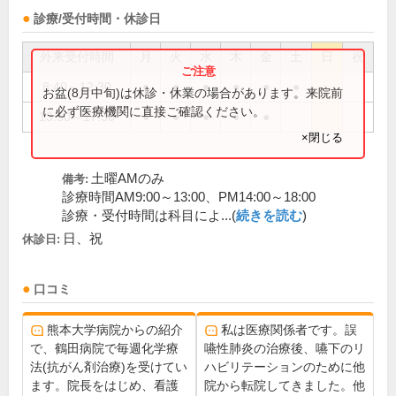
診療/受付時間・休診日
外来受付時間
月
火
水
木
金
土
日
祝
8:40～12:30
●
●
●
●
●
●
お盆(8月中旬)は休診・休業の場合があります。来院前
に必ず医療機関に直接ご確認ください。
13:50～17:30
●
●
●
●
●
×閉じる
土曜AMのみ
備考:
診療時間AM9:00～13:00、PM14:00～18:00
診療・受付時間は科目によ...(
続きを読む
)
日、祝
休診日:
口コミ
熊本大学病院からの紹介
私は医療関係者です。誤
で、鶴田病院で毎週化学療
嚥性肺炎の治療後、嚥下のリ
法(抗がん剤治療)を受けてい
ハビリテーションのために他
ます。院長をはじめ、看護
院から転院してきました。他