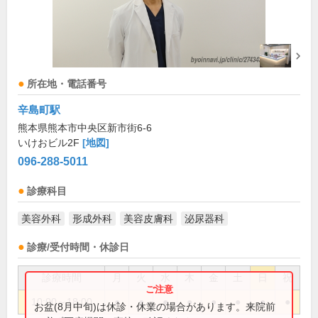
所在地・電話番号
辛島町駅
熊本県熊本市中央区新市街6-6
いけおビル2F
[地図]
096-288-5011
診療科目
美容外科
形成外科
美容皮膚科
泌尿器科
診療/受付時間・休診日
診療時間
月
火
水
木
金
土
日
祝
10:00～18:00
●
●
●
●
●
●
●
●
お盆(8月中旬)は休診・休業の場合があります。来院前