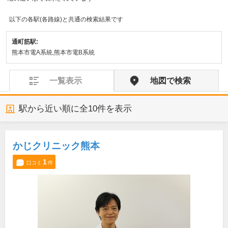
以下の各駅(各路線)と共通の検索結果です
通町筋駅:
熊本市電A系統,熊本市電B系統
一覧表示
地図で検索
駅から近い順に全
10
件を表示
かじクリニック熊本
1
口コミ
件