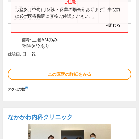
9:00～12:00
●
●
●
●
●
●
お盆(8月中旬)は休診・休業の場合があります。来院前
に必ず医療機関に直接ご確認ください。
14:00～17:00
●
●
●
●
●
×閉じる
土曜AMのみ
備考:
臨時休診あり
日、祝
休診日:
この医院の詳細をみる
※
アクセス数
なかがわ内科クリニック