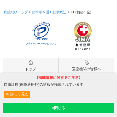
病院なびトップ
>
熊本県
>
通町筋駅周辺
>
ED(勃起不全)
プライバシーマークについて
トップ
医療機関の皆様へ
【掲載情報に関するご注意】
自由診療(保険適用外)の情報が掲載されています
MediQA
病院なびについて
詳しく見る
病院なび利用規約
個人情報保護方針
条件変更
7
予約/受付
現在診療
現在地
©2026
株式会社eヘルスケア
, All rights reserved.