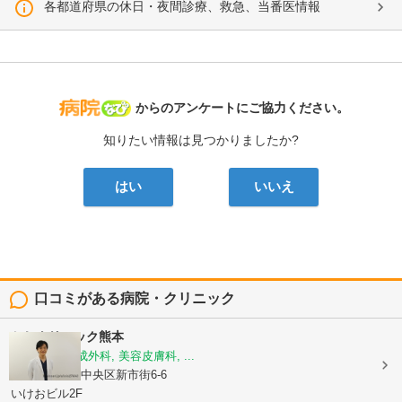
各都道府県の休日・夜間診療、救急、当番医情報
病院なび
からのアンケートにご協力ください。
知りたい情報は見つかりましたか?
はい
いいえ
口コミがある病院・クリニック
かじクリニック熊本
美容外科, 形成外科, 美容皮膚科, ...
熊本県熊本市中央区新市街6-6
いけおビル2F