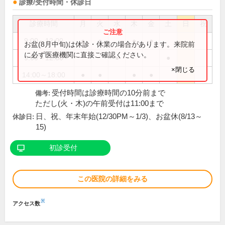
診療/受付時間・休診日
診療時間
月
火
水
木
金
土
日
祝
9:00～12:00
●
●
●
●
お盆(8月中旬)は休診・休業の場合があります。来院前
に必ず医療機関に直接ご確認ください。
9:00～12:30
●
●
×閉じる
14:00～18:00
●
●
●
●
受付時間は診療時間の10分前まで
備考:
ただし(火・木)の午前受付は11:00まで
日、祝、年末年始(12/30PM～1/3)、お盆休(8/13～
休診日:
15)
初診受付
この医院の詳細をみる
※
アクセス数